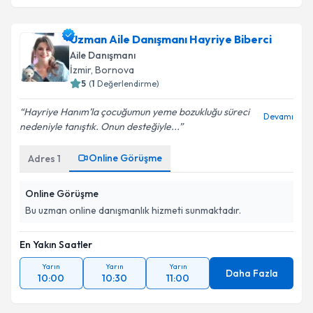
Uzman Aile Danışmanı Hayriye Biberci
Aile Danışmanı
İzmir
, Bornova
5
(
1
Değerlendirme)
Hayriye Hanım’la çocuğumun yeme bozukluğu süreci
Devamı
nedeniyle tanıştık. Onun desteğiyle...
Online Görüşme
Adres
1
Online Görüşme
Bu uzman online danışmanlık hizmeti sunmaktadır.
En Yakın Saatler
Yarın
Yarın
Yarın
Daha Fazla
10:00
10:30
11:00