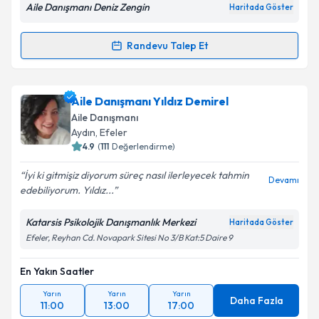
E-posta Adresiniz
Aile Danışmanı Deniz Zengin
Haritada Göster
Randevu Talep Et
Randevu Takvimi Talebi
Kişisel verilerimin işlenmesine ilişkin
Aydınlatma
Metni
'ni okudum ve kişisel verilerimin belirtilen
kapsamda işlenmesini kabul ediyorum.
Aile Danışmanı Deniz Zengin
için randevu takvimi
Aile Danışmanı Yıldız Demirel
talebi oluşturun. Size bu uzmandan randevu almanız
Aile Danışmanı
için bir takvim hazırlandığında e-posta ile
Aydın
, Efeler
bilgilendireceğiz.
Takvim Talebini Gönder
4.9
(
111
Değerlendirme)
E-posta Adresiniz
İyi ki gitmişiz diyorum süreç nasıl ilerleyecek tahmin
Devamı
edebiliyorum. Yıldız...
Katarsis Psikolojik Danışmanlık Merkezi
Haritada Göster
Efeler, Reyhan Cd. Novapark Sitesi No 3/B Kat:5 Daire 9
Kişisel verilerimin işlenmesine ilişkin
Aydınlatma
Metni
'ni okudum ve kişisel verilerimin belirtilen
kapsamda işlenmesini kabul ediyorum.
En Yakın Saatler
Yarın
Yarın
Yarın
Daha Fazla
11:00
13:00
17:00
Takvim Talebini Gönder