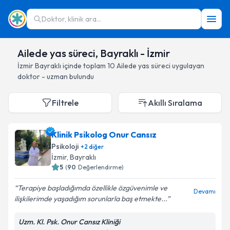
Doktor, klinik ara...
Ailede yas süreci, Bayraklı - İzmir
İzmir
Bayraklı
içinde toplam
10
Ailede yas süreci
uygulayan
doktor - uzman bulundu
Filtrele
Akıllı Sıralama
Klinik Psikolog Onur Cansız
Psikoloji
+
2
diğer
İzmir
, Bayraklı
5
(
90
Değerlendirme)
Terapiye başladığımda özellikle özgüvenimle ve
Devamı
ilişkilerimde yaşadığım sorunlarla baş etmekte...
Uzm. Kl. Psk. Onur Cansız Kliniği