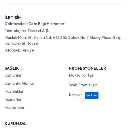
İLETİŞİM
Doktorsitesi Com Bilgi Hizmetleri
Teknoloji ve Ticaret A.Ş.
Maslak Mah. Ahi Evran Cd. A.O.S 55 Sokak No:2 Aksoy Plaza Giriş
Kat Kolektif House
İstanbul, Türkiye
SAĞLIK
PROFESYONELLER
Uzmanlar
Doktorlar İçin
Uzmanlık Alanları
Web Siteniz İçin
Hastalıklar
Kariyer
İşe Alım
Hizmetler
Hastaneler
KURUMSAL