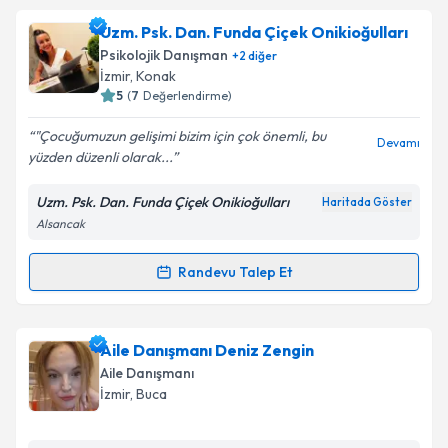
Uzm. Psk. Dan. Funda Çiçek Onikioğulları
Psikolojik Danışman
+
2
diğer
İzmir
, Konak
5
(
7
Değerlendirme)
"Çocuğumuzun gelişimi bizim için çok önemli, bu
Devamı
yüzden düzenli olarak...
Uzm. Psk. Dan. Funda Çiçek Onikioğulları
Haritada Göster
Alsancak
Randevu Talep Et
Randevu Takvimi Talebi
Uzm. Psk. Dan. Funda Çiçek Onikioğulları
için
Aile Danışmanı Deniz Zengin
randevu takvimi talebi oluşturun. Size bu uzmandan
Aile Danışmanı
randevu almanız için bir takvim hazırlandığında e-
İzmir
, Buca
posta ile bilgilendireceğiz.