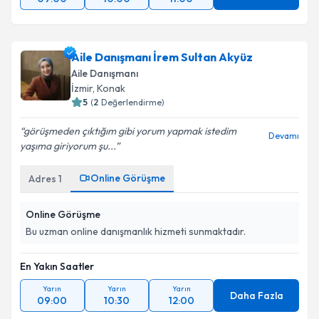
Aile Danışmanı İrem Sultan Akyüz
Aile Danışmanı
İzmir
, Konak
5
(
2
Değerlendirme)
görüşmeden çıktığım gibi yorum yapmak istedim
Devamı
yaşıma giriyorum şu...
Online Görüşme
Adres
1
Online Görüşme
Bu uzman online danışmanlık hizmeti sunmaktadır.
En Yakın Saatler
Yarın
Yarın
Yarın
Daha Fazla
09:00
10:30
12:00