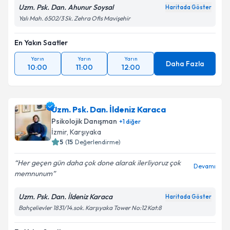
Uzm. Psk. Dan. Ahunur Soysal
Haritada Göster
Yalı Mah. 6502/3 Sk. Zehra Ofis Mavişehir
En Yakın Saatler
Yarın
Yarın
Yarın
Daha Fazla
10:00
11:00
12:00
Uzm. Psk. Dan. İldeniz Karaca
Psikolojik Danışman
+
1
diğer
İzmir
, Karşıyaka
5
(
15
Değerlendirme)
Her geçen gün daha çok done alarak ilerliyoruz çok
Devamı
memnunum
Uzm. Psk. Dan. İldeniz Karaca
Haritada Göster
Bahçelievler 1831/14.sok. Karşıyaka Tower No:12 Kat:8