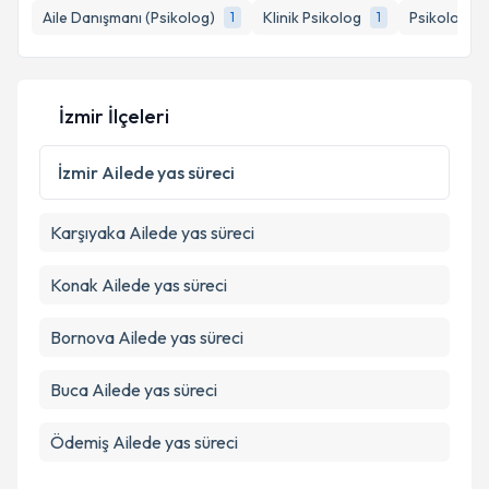
bilgilendireceğiz.
Aile Danışmanı (Psikolog)
Klinik Psikolog
Psikoloji
1
1
1
E-posta Adresiniz
İzmir İlçeleri
Kişisel verilerimin işlenmesine ilişkin
Aydınlatma
İzmir
Ailede yas süreci
Metni
'ni okudum ve kişisel verilerimin belirtilen
kapsamda işlenmesini kabul ediyorum.
Karşıyaka
Ailede yas süreci
Takvim Talebini Gönder
Konak
Ailede yas süreci
Bornova
Ailede yas süreci
Buca
Ailede yas süreci
Ödemiş
Ailede yas süreci