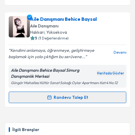
Aile Danışmanı Behice Baysal
Aile Danışmanı
Hakkari
, Yüksekova
5
(
1
Değerlendirme)
Kendimi anlamaya, öğrenmeye, geliştirmeye
Devamı
başlamak için yola çıktığım bu serüvene...
Aile Danışmanı Behice Baysal Simurg
Haritada Göster
Danışmanlık Merkezi
Güngör Mahallesi Kültür Sanat Sokağı Oylar Apartmanı Kat:4 No:12
Randevu Talep Et
Randevu Takvimi Talebi
Aile Danışmanı Behice Baysal
için randevu takvimi
talebi oluşturun. Size bu uzmandan randevu almanız
İlgili Branşlar
için bir takvim hazırlandığında e-posta ile