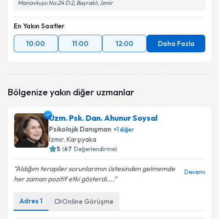
Manavkuyu No:24 D:2, Bayraklı, İzmir
En Yakın Saatler
10:00
11:00
12:00
Daha Fazla
Bölgenize yakın diğer uzmanlar
Uzm. Psk. Dan. Ahunur Soysal
Psikolojik Danışman
+
1
diğer
İzmir
, Karşıyaka
5
(
67
Değerlendirme)
Aldığım terapiler sorunlarımın üstesinden gelmemde
Devamı
her zaman pozitif etki gösterdi....
Adres
1
Online Görüşme