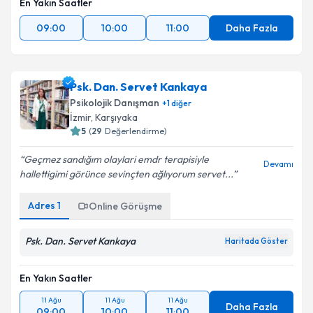
En Yakın Saatler
09:00
10:00
11:00
Daha Fazla
Psk. Dan. Servet Kankaya
Psikolojik Danışman
+
1
diğer
İzmir
, Karşıyaka
5
(
29
Değerlendirme)
Geçmez sandığım olaylari emdr terapisiyle
Devamı
hallettigimi görünce sevinçten ağlıyorum servet...
Adres
1
Online Görüşme
Psk. Dan. Servet Kankaya
Haritada Göster
En Yakın Saatler
11 Ağu
11 Ağu
11 Ağu
Daha Fazla
09:00
10:00
11:00