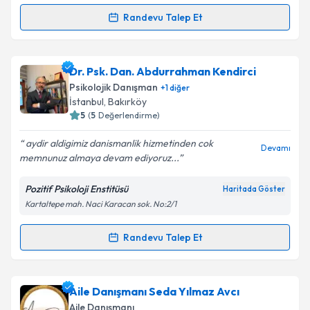
kapsamda işlenmesini kabul ediyorum.
Randevu Talep Et
Randevu Takvimi Talebi
Takvim Talebini Gönder
Aile Danışmanı Tülin Engin
için randevu takvimi
Dr. Psk. Dan. Abdurrahman Kendirci
talebi oluşturun. Size bu uzmandan randevu almanız
Psikolojik Danışman
+
1
diğer
için bir takvim hazırlandığında e-posta ile
İstanbul
, Bakırköy
bilgilendireceğiz.
5
(
5
Değerlendirme)
E-posta Adresiniz
aydir aldigimiz danismanlik hizmetinden cok
Devamı
memnunuz almaya devam ediyoruz...
Pozitif Psikoloji Enstitüsü
Haritada Göster
Kartaltepe mah. Naci Karacan sok. No:2/1
Kişisel verilerimin işlenmesine ilişkin
Aydınlatma
Metni
'ni okudum ve kişisel verilerimin belirtilen
kapsamda işlenmesini kabul ediyorum.
Randevu Talep Et
Randevu Takvimi Talebi
Takvim Talebini Gönder
Dr. Psk. Dan. Abdurrahman Kendirci
için randevu
Aile Danışmanı Seda Yılmaz Avcı
takvimi talebi oluşturun. Size bu uzmandan randevu
Aile Danışmanı