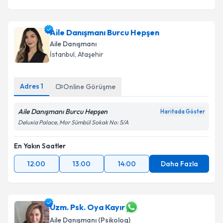
Aile Danışmanı Burcu Hepşen
Aile Danışmanı
İstanbul
, Ataşehir
Adres
1
Online Görüşme
Aile Danışmanı Burcu Hepşen
Haritada Göster
Deluxia Palace, Mor Sümbül Sokak No: 5/A
En Yakın Saatler
12:00
13:00
14:00
Daha Fazla
Uzm. Psk. Oya Kayır
Aile Danışmanı (Psikolog)