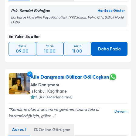
Psk. Saadet Erdoğan
Haritada Göster
Barbaros Hayrettin Paşa Mahallesi, 1992 Sokak. Vetro City, B Blok No:16
D:216
En Yakın Saatler
Yarın
Yarın
Yarın
Daha Fazla
09:00
10:00
11:00
Aile Danışmanı Gülizar Göl Coşkun
Aile Danışmanı
İstanbul
, Kağıthane
5
(
62
Değerlendirme)
Kendime olan inancımı ve güvenimi bana tekrar
Devamı
kazandırdığı için, güler...
Adres
1
Online Görüşme