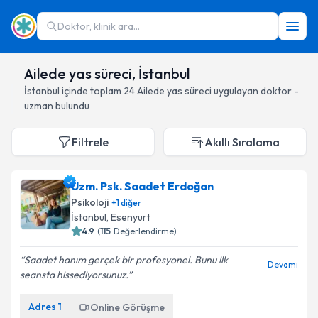
Doktor, klinik ara...
Ailede yas süreci, İstanbul
İstanbul
içinde toplam
24
Ailede yas süreci
uygulayan doktor -
uzman bulundu
Filtrele
Akıllı Sıralama
Uzm. Psk. Saadet Erdoğan
Psikoloji
+
1
diğer
İstanbul
, Esenyurt
4.9
(
115
Değerlendirme)
Saadet hanım gerçek bir profesyonel. Bunu ilk
Devamı
seansta hissediyorsunuz.
Adres
1
Online Görüşme