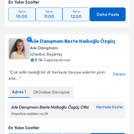
En Yakın Saatler
Yarın
Yarın
Yarın
Daha Fazla
10:00
11:00
12:00
Aile Danışmanı Beste Naiboğlu Özgüç
Aile Danışmanı
İstanbul
, Beşiktaş
5
(
14
Değerlendirme)
Çok iyilik meleği bir dr herkeze tavsiye ederim şinin
Devamı
ehli...
Adres
1
Online Görüşme
Aile Danışmanı Beste Naiboğlu Özgüç Ofisi
Haritada Göster
Nispetiye caddesi no:24
En Yakın Saatler