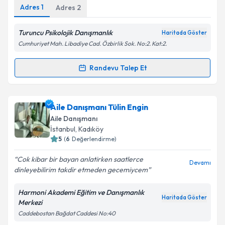
Adres
1
Adres
2
Kişisel verilerimin işlenmesine ilişkin
Aydınlatma
Metni
'ni okudum ve kişisel verilerimin belirtilen
Turuncu Psikolojik Danışmanlık
Haritada Göster
kapsamda işlenmesini kabul ediyorum.
Cumhuriyet Mah. Libadiye Cad. Özbirlik Sok. No:2. Kat:2.
Randevu Talep Et
Takvim Talebini Gönder
Randevu Takvimi Talebi
Aile Danışmanı Vildan Ayyüzlü
için randevu takvimi
Aile Danışmanı Tülin Engin
talebi oluşturun. Size bu uzmandan randevu almanız
Aile Danışmanı
için bir takvim hazırlandığında e-posta ile
İstanbul
, Kadıköy
bilgilendireceğiz.
5
(
6
Değerlendirme)
E-posta Adresiniz
Cok kibar bir bayan anlatirken saatlerce
Devamı
dinleyebilirim takdir etmeden gecemiycem
Harmoni Akademi Eğitim ve Danışmanlık
Haritada Göster
Merkezi
Kişisel verilerimin işlenmesine ilişkin
Aydınlatma
Caddebostan Bağdat Caddesi No:40
Metni
'ni okudum ve kişisel verilerimin belirtilen