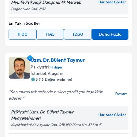
MyLife Psikolojk Danışmanlık Merkezi
Haritada Göster
Doğancılar Cad. 2812
En Yakın Saatler
11:00
11:45
12:30
Daha Fazla
Uzm. Dr. Bülent Taymur
Psikiyatri
+
1
diğer
İstanbul
, Ataşehir
5
(
16
Değerlendirme)
Sorunumu tek seferde hızlıca çözdü çok teşekkür
Devamı
ederim
Psikiyatri Uzm. Dr. Bülent Taymur
Haritada Göster
Muayenehanesi
Küçükbakkal Köy ,Işıklar Cad. QBMED Plaza No :37 Kat :3