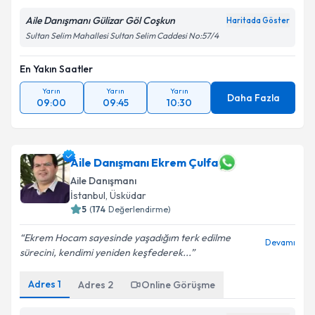
Aile Danışmanı Gülizar Göl Coşkun
Haritada Göster
Sultan Selim Mahallesi Sultan Selim Caddesi No:57/4
En Yakın Saatler
Yarın
Yarın
Yarın
Daha Fazla
09:00
09:45
10:30
Aile Danışmanı Ekrem Çulfa
Aile Danışmanı
İstanbul
, Üsküdar
5
(
174
Değerlendirme)
Ekrem Hocam sayesinde yaşadığım terk edilme
Devamı
sürecini, kendimi yeniden keşfederek...
Adres
1
Adres
2
Online Görüşme