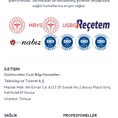
platformudur. Sertifikaları ile tescillenmiş güvenilir altyapısıyla
sağlık hizmetlerine erişim sağlar.
İLETİŞİM
Doktorsitesi Com Bilgi Hizmetleri
Teknoloji ve Ticaret A.Ş.
Maslak Mah. Ahi Evran Cd. A.O.S 55 Sokak No:2 Aksoy Plaza Giriş
Kat Kolektif House
İstanbul, Türkiye
SAĞLIK
PROFESYONELLER