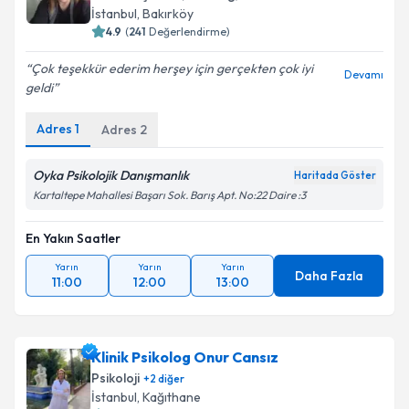
İstanbul
, Bakırköy
4.9
(
241
Değerlendirme)
Çok teşekkür ederim herşey için gerçekten çok iyi
Devamı
geldi
Adres
1
Adres
2
Oyka Psikolojik Danışmanlık
Haritada Göster
Kartaltepe Mahallesi Başarı Sok. Barış Apt. No:22 Daire :3
En Yakın Saatler
Yarın
Yarın
Yarın
Daha Fazla
11:00
12:00
13:00
Klinik Psikolog Onur Cansız
Psikoloji
+
2
diğer
İstanbul
, Kağıthane