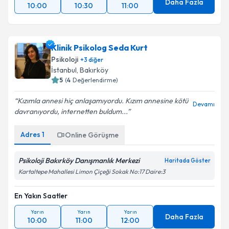
Daha Fazla
10:00
10:30
11:00
Klinik Psikolog Seda Kurt
Psikoloji
+
3
diğer
İstanbul
, Bakırköy
5
(
4
Değerlendirme)
Kızımla annesi hiç anlaşamıyordu. Kızım annesine kötü
Devamı
davranıyordu, internetten buldum...
Adres
1
Online Görüşme
Psikoloji Bakırköy Danışmanlık Merkezi
Haritada Göster
Kartaltepe Mahallesi Limon Çiçeği Sokak No:17 Daire:3
En Yakın Saatler
Yarın
Yarın
Yarın
Daha Fazla
10:00
11:00
12:00