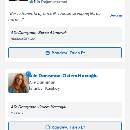
bilgilendireceğiz.
5
(
4
Değerlendirme)
E-posta Adresiniz
Burcu Hanım'la ay önce ilk seansımızı yapmıştık. bu
Devamı
hafta...
Aile Danışmanı Burcu Akmızrak
İstanbul/Avcılar
Kişisel verilerimin işlenmesine ilişkin
Aydınlatma
Metni
'ni okudum ve kişisel verilerimin belirtilen
kapsamda işlenmesini kabul ediyorum.
Randevu Talep Et
Randevu Takvimi Talebi
Takvim Talebini Gönder
Uzman Aile Danışmanı Burcu Akmızrak
için
Aile Danışmanı Özlem Hacıoğlu
randevu takvimi talebi oluşturun. Size bu uzmandan
Aile Danışmanı
randevu almanız için bir takvim hazırlandığında e-
İstanbul
, Kadıköy
posta ile bilgilendireceğiz.
E-posta Adresiniz
Aile Danışmanı Özlem Hacıoğlu
Kadıköy
Randevu Talep Et