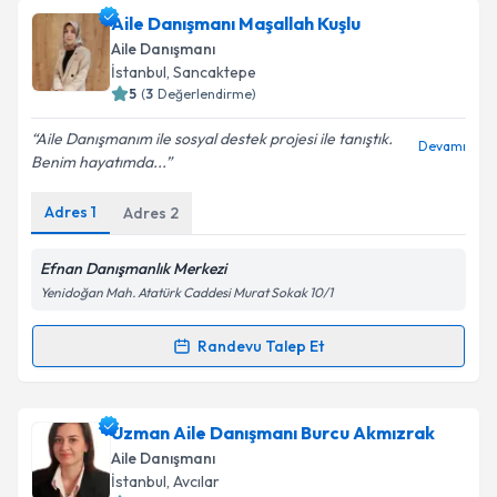
kapsamda işlenmesini kabul ediyorum.
Aile Danışmanı Oğuzhan Polat
için randevu takvimi
Aile Danışmanı Maşallah Kuşlu
talebi oluşturun. Size bu uzmandan randevu almanız
Aile Danışmanı
için bir takvim hazırlandığında e-posta ile
Takvim Talebini Gönder
İstanbul
, Sancaktepe
bilgilendireceğiz.
5
(
3
Değerlendirme)
E-posta Adresiniz
Aile Danışmanım ile sosyal destek projesi ile tanıştık.
Devamı
Benim hayatımda...
Adres
1
Adres
2
Kişisel verilerimin işlenmesine ilişkin
Aydınlatma
Metni
'ni okudum ve kişisel verilerimin belirtilen
Efnan Danışmanlık Merkezi
kapsamda işlenmesini kabul ediyorum.
Yenidoğan Mah. Atatürk Caddesi Murat Sokak 10/1
Randevu Talep Et
Takvim Talebini Gönder
Randevu Takvimi Talebi
Aile Danışmanı Maşallah Kuşlu
için randevu takvimi
Uzman Aile Danışmanı Burcu Akmızrak
talebi oluşturun. Size bu uzmandan randevu almanız
Aile Danışmanı
için bir takvim hazırlandığında e-posta ile
İstanbul
, Avcılar