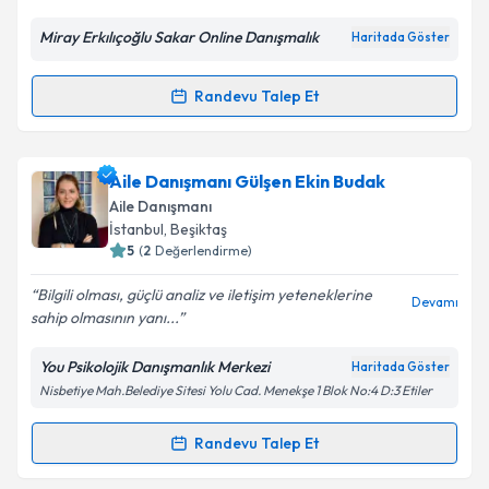
Kişisel verilerimin işlenmesine ilişkin
Aydınlatma
Metni
'ni okudum ve kişisel verilerimin belirtilen
Miray Erkılıçoğlu Sakar Online Danışmalık
Haritada Göster
kapsamda işlenmesini kabul ediyorum.
Randevu Talep Et
Randevu Takvimi Talebi
Takvim Talebini Gönder
Aile Danışmanı Miray Erkılıçoğlu Sakar
için
Aile Danışmanı Gülşen Ekin Budak
randevu takvimi talebi oluşturun. Size bu uzmandan
Aile Danışmanı
randevu almanız için bir takvim hazırlandığında e-
İstanbul
, Beşiktaş
posta ile bilgilendireceğiz.
5
(
2
Değerlendirme)
E-posta Adresiniz
Bilgili olması, güçlü analiz ve iletişim yeteneklerine
Devamı
sahip olmasının yanı...
You Psikolojik Danışmanlık Merkezi
Haritada Göster
Nisbetiye Mah.Belediye Sitesi Yolu Cad. Menekşe 1 Blok No:4 D:3 Etiler
Kişisel verilerimin işlenmesine ilişkin
Aydınlatma
Metni
'ni okudum ve kişisel verilerimin belirtilen
kapsamda işlenmesini kabul ediyorum.
Randevu Talep Et
Randevu Takvimi Talebi