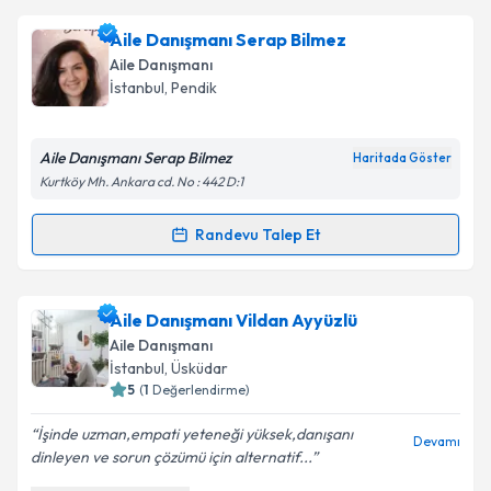
Takvim Talebini Gönder
Aile Danışmanı Gülşen Ekin Budak
için randevu
Aile Danışmanı Serap Bilmez
takvimi talebi oluşturun. Size bu uzmandan randevu
Aile Danışmanı
almanız için bir takvim hazırlandığında e-posta ile
İstanbul
, Pendik
bilgilendireceğiz.
E-posta Adresiniz
Aile Danışmanı Serap Bilmez
Haritada Göster
Kurtköy Mh. Ankara cd. No : 442 D:1
Randevu Talep Et
Randevu Takvimi Talebi
Kişisel verilerimin işlenmesine ilişkin
Aydınlatma
Metni
'ni okudum ve kişisel verilerimin belirtilen
kapsamda işlenmesini kabul ediyorum.
Aile Danışmanı Serap Bilmez
için randevu takvimi
Aile Danışmanı Vildan Ayyüzlü
talebi oluşturun. Size bu uzmandan randevu almanız
Aile Danışmanı
için bir takvim hazırlandığında e-posta ile
Takvim Talebini Gönder
İstanbul
, Üsküdar
bilgilendireceğiz.
5
(
1
Değerlendirme)
E-posta Adresiniz
İşinde uzman,empati yeteneği yüksek,danışanı
Devamı
dinleyen ve sorun çözümü için alternatif...