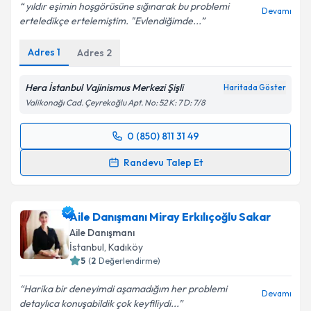
yıldır eşimin hoşgörüsüne sığınarak bu problemi
Devamı
erteledikçe ertelemiştim. "Evlendiğimde...
Adres
1
Adres
2
Hera İstanbul Vajinismus Merkezi Şişli
Haritada Göster
Valikonağı Cad. Çeyrekoğlu Apt. No: 52 K: 7 D: 7/8
0 (850) 811 31 49
Randevu Takvimi Talebi
Randevu Talep Et
Uzm. Dr. Şenay Eserdağ
için randevu takvimi talebi
oluşturun. Size bu uzmandan randevu almanız için bir
Aile Danışmanı Miray Erkılıçoğlu Sakar
takvim hazırlandığında e-posta ile bilgilendireceğiz.
Aile Danışmanı
E-posta Adresiniz
İstanbul
, Kadıköy
5
(
2
Değerlendirme)
Harika bir deneyimdi aşamadığım her problemi
Devamı
detaylıca konuşabildik çok keyfiliydi...