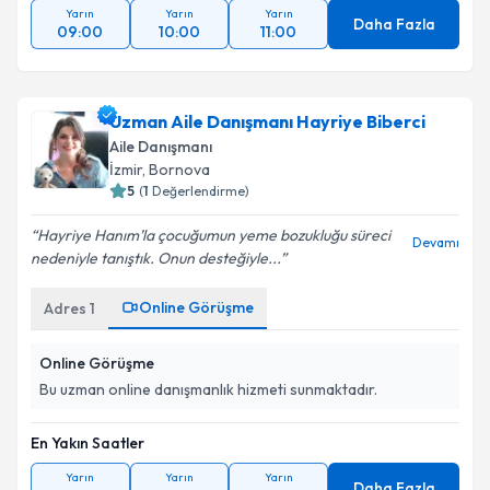
Yarın
Yarın
Yarın
Daha Fazla
09:00
10:00
11:00
Uzman Aile Danışmanı Hayriye Biberci
Aile Danışmanı
İzmir
, Bornova
5
(
1
Değerlendirme)
Hayriye Hanım’la çocuğumun yeme bozukluğu süreci
Devamı
nedeniyle tanıştık. Onun desteğiyle...
Online Görüşme
Adres
1
Online Görüşme
Bu uzman online danışmanlık hizmeti sunmaktadır.
En Yakın Saatler
Yarın
Yarın
Yarın
Daha Fazla