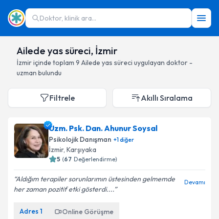
Doktor, klinik ara...
Ailede yas süreci, İzmir
İzmir
içinde toplam
9
Ailede yas süreci
uygulayan doktor -
uzman bulundu
Filtrele
Akıllı Sıralama
Uzm. Psk. Dan. Ahunur Soysal
Psikolojik Danışman
+
1
diğer
İzmir
, Karşıyaka
5
(
67
Değerlendirme)
Aldığım terapiler sorunlarımın üstesinden gelmemde
Devamı
her zaman pozitif etki gösterdi....
Adres
1
Online Görüşme