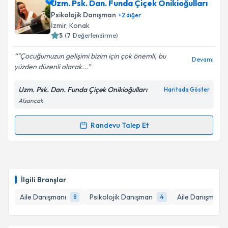
kapsamda işlenmesini kabul ediyorum.
Aile Danışmanı Hilal Yeşilsu
için randevu takvimi
Uzm. Psk. Dan. Funda Çiçek Onikioğulları
talebi oluşturun. Size bu uzmandan randevu almanız
Psikolojik Danışman
+
2
diğer
için bir takvim hazırlandığında e-posta ile
İzmir
, Konak
bilgilendireceğiz.
Takvim Talebini Gönder
5
(
7
Değerlendirme)
E-posta Adresiniz
"Çocuğumuzun gelişimi bizim için çok önemli, bu
Devamı
yüzden düzenli olarak...
Uzm. Psk. Dan. Funda Çiçek Onikioğulları
Haritada Göster
Alsancak
Kişisel verilerimin işlenmesine ilişkin
Aydınlatma
Metni
'ni okudum ve kişisel verilerimin belirtilen
kapsamda işlenmesini kabul ediyorum.
Randevu Talep Et
Randevu Takvimi Talebi
Takvim Talebini Gönder
Uzm. Psk. Dan. Funda Çiçek Onikioğulları
için
randevu takvimi talebi oluşturun. Size bu uzmandan
İlgili Branşlar
randevu almanız için bir takvim hazırlandığında e-
posta ile bilgilendireceğiz.
Aile Danışmanı
Psikolojik Danışman
Aile Danışmanı 
8
4
E-posta Adresiniz