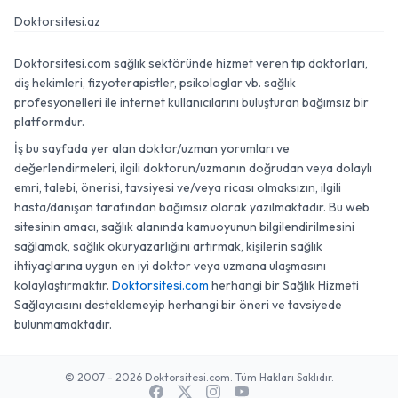
Doktorsitesi.az
Doktorsitesi.com sağlık sektöründe hizmet veren tıp doktorları,
diş hekimleri, fizyoterapistler, psikologlar vb. sağlık
profesyonelleri ile internet kullanıcılarını buluşturan bağımsız bir
platformdur.
İş bu sayfada yer alan doktor/uzman yorumları ve
değerlendirmeleri, ilgili doktorun/uzmanın doğrudan veya dolaylı
emri, talebi, önerisi, tavsiyesi ve/veya ricası olmaksızın, ilgili
hasta/danışan tarafından bağımsız olarak yazılmaktadır. Bu web
sitesinin amacı, sağlık alanında kamuoyunun bilgilendirilmesini
sağlamak, sağlık okuryazarlığını artırmak, kişilerin sağlık
ihtiyaçlarına uygun en iyi doktor veya uzmana ulaşmasını
kolaylaştırmaktır.
Doktorsitesi.com
herhangi bir Sağlık Hizmeti
Sağlayıcısını desteklemeyip herhangi bir öneri ve tavsiyede
bulunmamaktadır.
© 2007 - 2026 Doktorsitesi.com. Tüm Hakları Saklıdır.