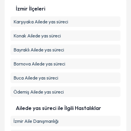
İzmir İlçeleri
Karşıyaka
Kişisel verilerimin işlenmesine ilişkin
Ailede yas süreci
Aydınlatma
Metni
'ni okudum ve kişisel verilerimin belirtilen
kapsamda işlenmesini kabul ediyorum.
Konak
Ailede yas süreci
Bayraklı
Ailede yas süreci
Takvim Talebini Gönder
Bornova
Ailede yas süreci
Buca
Ailede yas süreci
Ödemiş
Ailede yas süreci
Ailede yas süreci ile İlgili Hastalıklar
İzmir Aile Danışmanlığı