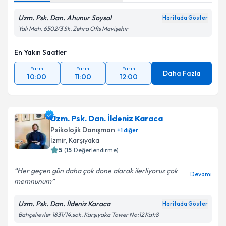
Uzm. Psk. Dan. Ahunur Soysal
Haritada Göster
Yalı Mah. 6502/3 Sk. Zehra Ofis Mavişehir
En Yakın Saatler
Yarın
Yarın
Yarın
Daha Fazla
10:00
11:00
12:00
Uzm. Psk. Dan. İldeniz Karaca
Psikolojik Danışman
+
1
diğer
İzmir
, Karşıyaka
5
(
15
Değerlendirme)
Her geçen gün daha çok done alarak ilerliyoruz çok
Devamı
memnunum
Uzm. Psk. Dan. İldeniz Karaca
Haritada Göster
Bahçelievler 1831/14.sok. Karşıyaka Tower No:12 Kat:8