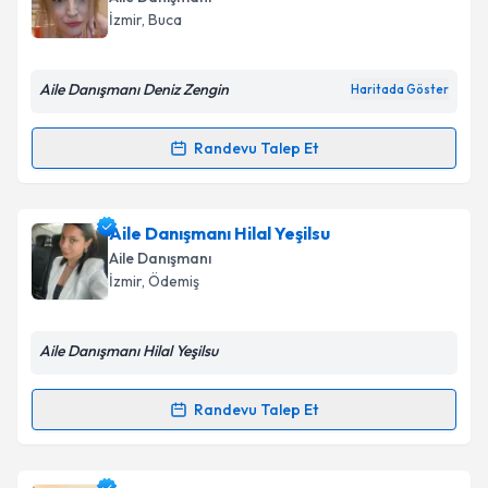
İzmir
, Buca
Aile Danışmanı Deniz Zengin
Haritada Göster
Randevu Talep Et
Randevu Takvimi Talebi
Aile Danışmanı Deniz Zengin
için randevu takvimi
Aile Danışmanı Hilal Yeşilsu
talebi oluşturun. Size bu uzmandan randevu almanız
Aile Danışmanı
için bir takvim hazırlandığında e-posta ile
İzmir
, Ödemiş
bilgilendireceğiz.
E-posta Adresiniz
Aile Danışmanı Hilal Yeşilsu
Randevu Talep Et
Randevu Takvimi Talebi
Kişisel verilerimin işlenmesine ilişkin
Aydınlatma
Metni
'ni okudum ve kişisel verilerimin belirtilen