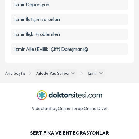
İzmir Depresyon
İzmir İletişim sorunları
İzmir İlişki Problemleri
İzmir Aile (Evlilik, Çift) Danışmanlığı
Ana Sayfa
Ailede Yas Sureci
İzmir
Videolar
Blog
Online Terapi
Online Diyet
SERTİFİKA VE ENTEGRASYONLAR