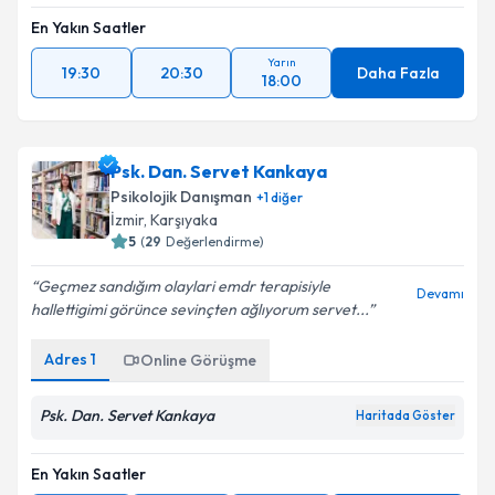
En Yakın Saatler
Yarın
19:30
20:30
Daha Fazla
18:00
Psk. Dan. Servet Kankaya
Psikolojik Danışman
+
1
diğer
İzmir
, Karşıyaka
5
(
29
Değerlendirme)
Geçmez sandığım olaylari emdr terapisiyle
Devamı
hallettigimi görünce sevinçten ağlıyorum servet...
Adres
1
Online Görüşme
Psk. Dan. Servet Kankaya
Haritada Göster
En Yakın Saatler