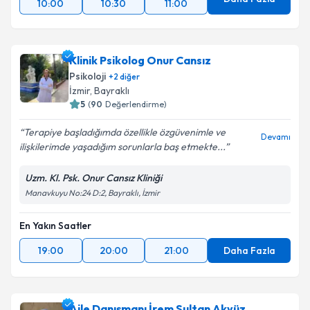
10:00
10:30
11:00
Klinik Psikolog Onur Cansız
Psikoloji
+
2
diğer
İzmir
, Bayraklı
5
(
90
Değerlendirme)
Terapiye başladığımda özellikle özgüvenimle ve
Devamı
ilişkilerimde yaşadığım sorunlarla baş etmekte...
Uzm. Kl. Psk. Onur Cansız Kliniği
Manavkuyu No:24 D:2, Bayraklı, İzmir
En Yakın Saatler
19:00
20:00
21:00
Daha Fazla
Aile Danışmanı İrem Sultan Akyüz