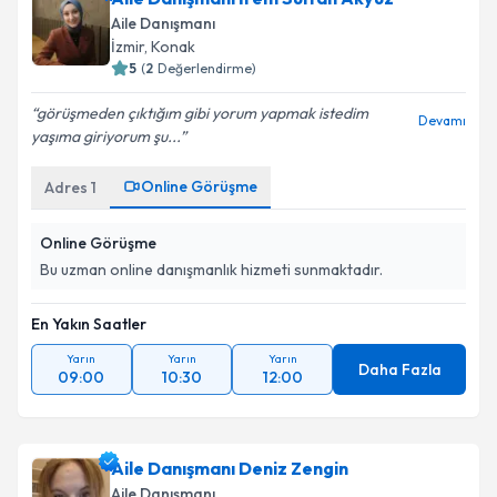
Aile Danışmanı
İzmir
, Konak
5
(
2
Değerlendirme)
görüşmeden çıktığım gibi yorum yapmak istedim
Devamı
yaşıma giriyorum şu...
Online Görüşme
Adres
1
Online Görüşme
Bu uzman online danışmanlık hizmeti sunmaktadır.
En Yakın Saatler
Yarın
Yarın
Yarın
Daha Fazla
09:00
10:30
12:00
Aile Danışmanı Deniz Zengin
Aile Danışmanı