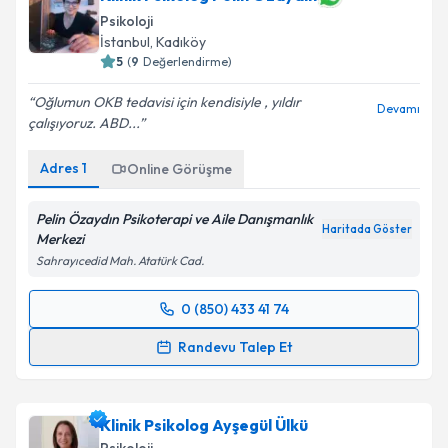
Psikoloji
İstanbul
, Kadıköy
5
(
9
Değerlendirme)
Oğlumun OKB tedavisi için kendisiyle , yıldır
Devamı
çalışıyoruz. ABD...
Adres
1
Online Görüşme
Pelin Özaydın Psikoterapi ve Aile Danışmanlık
Haritada Göster
Merkezi
Sahrayıcedid Mah. Atatürk Cad.
0 (850) 433 41 74
Randevu Takvimi Talebi
Randevu Talep Et
Klinik Psikolog Pelin Özaydın
için randevu takvimi
talebi oluşturun. Size bu uzmandan randevu almanız
Klinik Psikolog Ayşegül Ülkü
için bir takvim hazırlandığında e-posta ile
bilgilendireceğiz.