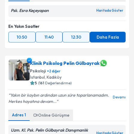
Psk. Esra Keçeyapan
Haritada Göster
En Yakın Saatler
10:50
11:40
12:30
Daha Fazla
Klinik Psikolog Pelin Gülbayrak
Psikoloji
+
2
diğer
İstanbul
, Kadıköy
5
(
161
Değerlendirme)
Yakın bir kaybın ardından uzun süre toparlanamadım.
Devamı
Herkes hayatına devam...
Adres
1
Online Görüşme
Uzm. Kl. Psk. Pelin Gülbayrak Danışmanlık
Haritada Göster