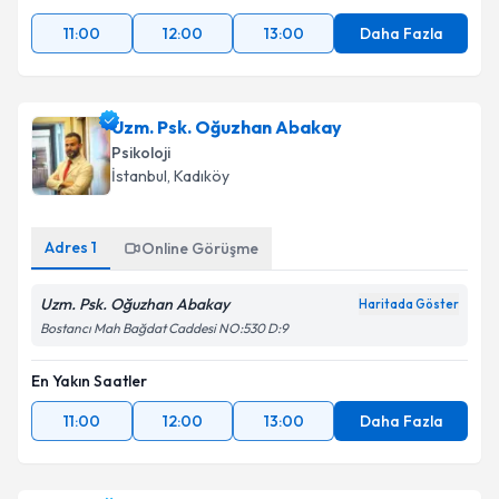
11:00
12:00
13:00
Daha Fazla
Uzm. Psk. Oğuzhan Abakay
Psikoloji
İstanbul
, Kadıköy
Adres
1
Online Görüşme
Uzm. Psk. Oğuzhan Abakay
Haritada Göster
Bostancı Mah Bağdat Caddesi NO:530 D:9
En Yakın Saatler
11:00
12:00
13:00
Daha Fazla