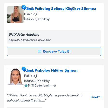
Psk. Reyhan Akca
için randevu takvimi talebi
Klinik Psikolog Selinay Küçüker Sönmez
oluşturun. Size bu uzmandan randevu almanız için bir
Psikoloji
takvim hazırlandığında e-posta ile bilgilendireceğiz.
İstanbul
, Kadıköy
E-posta Adresiniz
5N1K Psiko Akademi
Koşuyolu Asma Dalı Sokak. No:19
Kişisel verilerimin işlenmesine ilişkin
Aydınlatma
Randevu Talep Et
Randevu Takvimi Talebi
Metni
'ni okudum ve kişisel verilerimin belirtilen
kapsamda işlenmesini kabul ediyorum.
Klinik Psikolog Selinay Küçüker Sönmez
için
Klinik Psikolog Nilüfer Şişman
randevu takvimi talebi oluşturun. Size bu uzmandan
Takvim Talebini Gönder
Psikoloji
randevu almanız için bir takvim hazırlandığında e-
İstanbul
, Kadıköy
posta ile bilgilendireceğiz.
5
(
11
Değerlendirme)
E-posta Adresiniz
Nilüfer Hanimin verdiği bilgiler sayesinde kendimi
Devamı
daha iyi tanima firsatim...