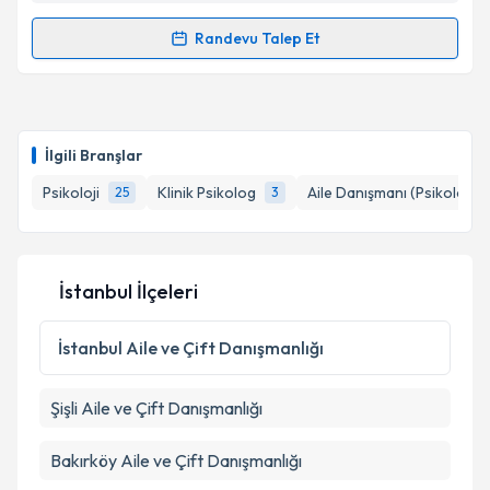
Takvim Talebini Gönder
Randevu Talep Et
Randevu Takvimi Talebi
Psk. Merve Vural
için randevu takvimi talebi
oluşturun. Size bu uzmandan randevu almanız için bir
İlgili Branşlar
takvim hazırlandığında e-posta ile bilgilendireceğiz.
Psikoloji
Klinik Psikolog
Aile Danışmanı (Psikolog)
25
3
E-posta Adresiniz
İstanbul İlçeleri
Kişisel verilerimin işlenmesine ilişkin
Aydınlatma
Metni
'ni okudum ve kişisel verilerimin belirtilen
İstanbul
Aile ve Çift Danışmanlığı
kapsamda işlenmesini kabul ediyorum.
Şişli
Aile ve Çift Danışmanlığı
Takvim Talebini Gönder
Bakırköy
Aile ve Çift Danışmanlığı