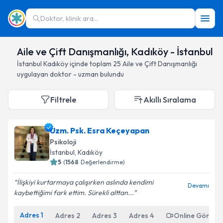
Doktor, klinik ara...
Aile ve Çift Danışmanlığı, Kadıköy - İstanbul
İstanbul
Kadıköy
içinde toplam
25
Aile ve Çift Danışmanlığı
uygulayan doktor - uzman bulundu
Filtrele
Akıllı Sıralama
Uzm. Psk. Esra Keçeyapan
Psikoloji
İstanbul
, Kadıköy
5
(
1568
Değerlendirme)
İlişkiyi kurtarmaya çalışırken aslında kendimi
Devamı
kaybettiğimi fark ettim. Sürekli alttan...
Adres
1
Adres
2
Adres
3
Adres
4
Online Görüşm