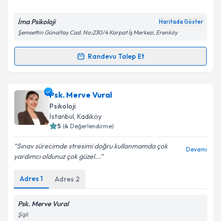
E-posta Adresiniz
İma Psikoloji
Haritada Göster
Şemsettin Günaltay Cad. No:230/4 Karpat İş Merkezi, Erenköy
Kişisel verilerimin işlenmesine ilişkin
Aydınlatma
Randevu Talep Et
Randevu Takvimi Talebi
Metni
'ni okudum ve kişisel verilerimin belirtilen
kapsamda işlenmesini kabul ediyorum.
Klinik Psikolog Gül Çolak
için randevu takvimi talebi
Psk. Merve Vural
oluşturun. Size bu uzmandan randevu almanız için bir
Takvim Talebini Gönder
Psikoloji
takvim hazırlandığında e-posta ile bilgilendireceğiz.
İstanbul
, Kadıköy
5
(
4
Değerlendirme)
E-posta Adresiniz
Sınav sürecimde stresimi doğru kullanmamda çok
Devamı
yardımcı oldunuz çok güzel...
Adres
1
Adres
2
Kişisel verilerimin işlenmesine ilişkin
Aydınlatma
Metni
'ni okudum ve kişisel verilerimin belirtilen
kapsamda işlenmesini kabul ediyorum.
Psk. Merve Vural
Şişli