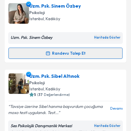
Klinik Psikolog Gözde Yıldırım
için randevu takvimi
Uzm. Psk. Sinem Özbey
talebi oluşturun. Size bu uzmandan randevu almanız
Takvim Talebini Gönder
Psikoloji
için bir takvim hazırlandığında e-posta ile
İstanbul
, Kadıköy
bilgilendireceğiz.
E-posta Adresiniz
Uzm. Psk. Sinem Özbey
Haritada Göster
Randevu Talep Et
Randevu Takvimi Talebi
Kişisel verilerimin işlenmesine ilişkin
Aydınlatma
Metni
'ni okudum ve kişisel verilerimin belirtilen
kapsamda işlenmesini kabul ediyorum.
Uzm. Psk. Sinem Özbey
için randevu takvimi talebi
Uzm. Psk. Sibel Altınok
oluşturun. Size bu uzmandan randevu almanız için bir
Psikoloji
takvim hazırlandığında e-posta ile bilgilendireceğiz.
İstanbul
, Kadıköy
Takvim Talebini Gönder
5
(
37
Değerlendirme)
E-posta Adresiniz
Tavsiye üzerine Sibel hanıma başvurdum çocuğuma
Devamı
moxo testi uygulandı. Test...
Ses Psikolojik Danışmanlık Merkezi
Haritada Göster
Kişisel verilerimin işlenmesine ilişkin
Aydınlatma