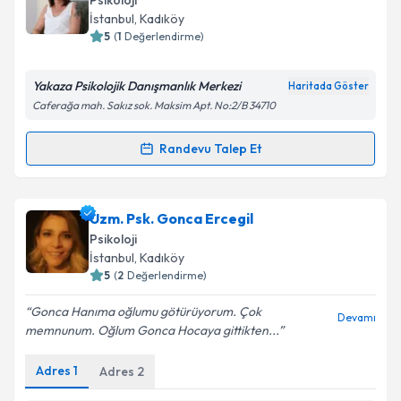
Psikoloji
İstanbul
, Kadıköy
E-posta Adresiniz
5
(
1
Değerlendirme)
Yakaza Psikolojik Danışmanlık Merkezi
Haritada Göster
Caferağa mah. Sakız sok. Maksim Apt. No:2/B 34710
Kişisel verilerimin işlenmesine ilişkin
Aydınlatma
Metni
'ni okudum ve kişisel verilerimin belirtilen
Randevu Talep Et
Randevu Takvimi Talebi
kapsamda işlenmesini kabul ediyorum.
Takvim Talebini Gönder
Klinik Psikolog Ayşegül Ülkü
için randevu takvimi
Uzm. Psk. Gonca Ercegil
talebi oluşturun. Size bu uzmandan randevu almanız
Psikoloji
için bir takvim hazırlandığında e-posta ile
İstanbul
, Kadıköy
bilgilendireceğiz.
5
(
2
Değerlendirme)
E-posta Adresiniz
Gonca Hanıma oğlumu götürüyorum. Çok
Devamı
memnunum. Oğlum Gonca Hocaya gittikten...
Adres
1
Adres
2
Kişisel verilerimin işlenmesine ilişkin
Aydınlatma