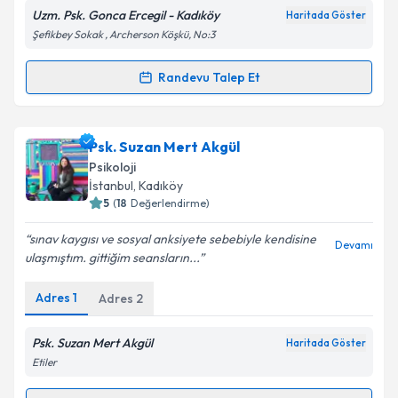
Metni
'ni okudum ve kişisel verilerimin belirtilen
Uzm. Psk. Gonca Ercegil - Kadıköy
Haritada Göster
kapsamda işlenmesini kabul ediyorum.
Şefikbey Sokak , Archerson Köşkü, No:3
Randevu Talep Et
Takvim Talebini Gönder
Randevu Takvimi Talebi
Uzm. Psk. Gonca Ercegil
için randevu takvimi talebi
Psk. Suzan Mert Akgül
oluşturun. Size bu uzmandan randevu almanız için bir
Psikoloji
takvim hazırlandığında e-posta ile bilgilendireceğiz.
İstanbul
, Kadıköy
5
(
18
Değerlendirme)
E-posta Adresiniz
sınav kaygısı ve sosyal anksiyete sebebiyle kendisine
Devamı
ulaşmıştım. gittiğim seansların...
Adres
1
Adres
2
Kişisel verilerimin işlenmesine ilişkin
Aydınlatma
Metni
'ni okudum ve kişisel verilerimin belirtilen
kapsamda işlenmesini kabul ediyorum.
Psk. Suzan Mert Akgül
Haritada Göster
Etiler
Takvim Talebini Gönder