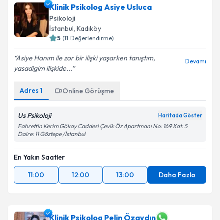
Klinik Psikolog Asiye Usluca
Psikoloji
İstanbul
, Kadıköy
5
(
11
Değerlendirme)
Asiye Hanım ile zor bir ilişki yaşarken tanıştım,
Devamı
yasadigim ilişkide...
Adres
1
Online Görüşme
Us Psikoloji
Haritada Göster
Fahrettin Kerim Gökay Caddesi Çevik Öz Apartmanı No: 169 Kat: 5
Daire: 11 Göztepe /İstanbul
En Yakın Saatler
11:00
12:00
13:00
Daha Fazla
Klinik Psikolog Pelin Özaydın