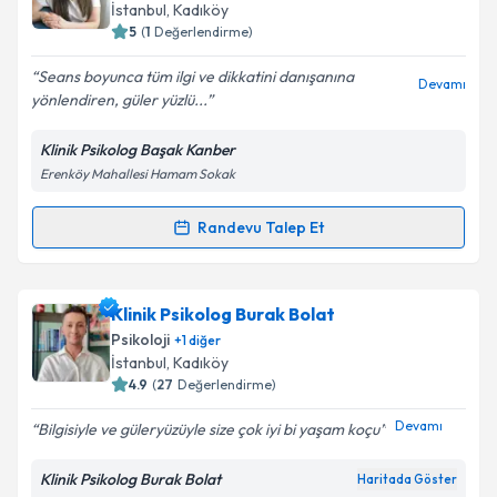
takvim hazırlandığında e-posta ile bilgilendireceğiz.
İstanbul
, Kadıköy
5
(
1
Değerlendirme)
E-posta Adresiniz
Seans boyunca tüm ilgi ve dikkatini danışanına
Devamı
yönlendiren, güler yüzlü...
Klinik Psikolog Başak Kanber
Kişisel verilerimin işlenmesine ilişkin
Aydınlatma
Erenköy Mahallesi Hamam Sokak
Metni
'ni okudum ve kişisel verilerimin belirtilen
kapsamda işlenmesini kabul ediyorum.
Randevu Talep Et
Randevu Takvimi Talebi
Takvim Talebini Gönder
Klinik Psikolog Başak Kanber
için randevu takvimi
Klinik Psikolog Burak Bolat
talebi oluşturun. Size bu uzmandan randevu almanız
Psikoloji
+
1
diğer
için bir takvim hazırlandığında e-posta ile
İstanbul
, Kadıköy
bilgilendireceğiz.
4.9
(
27
Değerlendirme)
E-posta Adresiniz
Devamı
Bilgisiyle ve güleryüzüyle size çok iyi bi yaşam koçu
Klinik Psikolog Burak Bolat
Haritada Göster