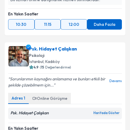
En Yakın Saatler
10:30
11:15
12:00
Daha Fazla
Psk. Hidayet Çalışkan
Psikoloji
İstanbul
, Kadıköy
4.9
(
15
Değerlendirme)
Sorunlarımın kaynağını anlamama ve bunları etkili bir
Devamı
şekilde çözebilmem için...
Adres
1
Online Görüşme
Psk. Hidayet Çalışkan
Haritada Göster
En Yakın Saatler