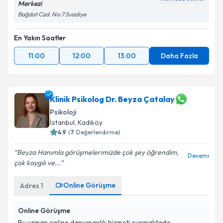
Merkezi
Bağdat Cad. No:7 Suadiye
En Yakın Saatler
11:00
12:00
13:00
Daha Fazla
Klinik Psikolog Dr. Beyza Çatalay
Psikoloji
İstanbul
, Kadıköy
4.9
(
7
Değerlendirme)
Beyza Hanımla görüşmelerimizde çok şey öğrendim,
Devamı
çok kaygılı ve...
Online Görüşme
Adres
1
Online Görüşme
Bu uzman online danışmanlık hizmeti sunmaktadır.