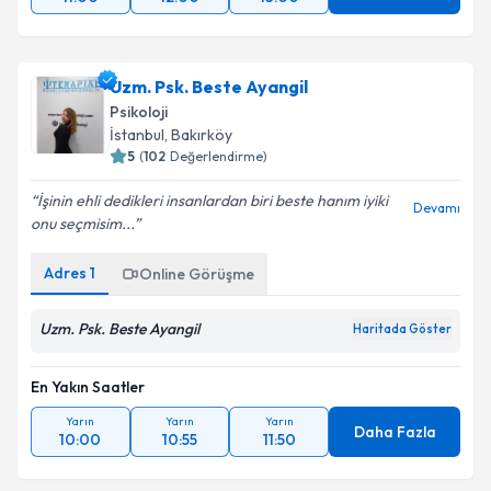
Uzm. Psk. Beste Ayangil
Psikoloji
İstanbul
, Bakırköy
5
(
102
Değerlendirme)
İşinin ehli dedikleri insanlardan biri beste hanım iyiki
Devamı
onu seçmisim...
Adres
1
Online Görüşme
Uzm. Psk. Beste Ayangil
Haritada Göster
En Yakın Saatler
Yarın
Yarın
Yarın
Daha Fazla
10:00
10:55
11:50