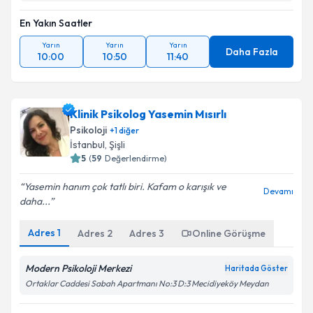
En Yakın Saatler
Yarın
Yarın
Yarın
Daha Fazla
10:00
10:50
11:40
Klinik Psikolog Yasemin Mısırlı
Psikoloji
+
1
diğer
İstanbul
, Şişli
5
(
59
Değerlendirme)
Yasemin hanım çok tatlı biri. Kafam o karışık ve
Devamı
daha...
Adres
1
Adres
2
Adres
3
Online Görüşme
Modern Psikoloji Merkezi
Haritada Göster
Ortaklar Caddesi Sabah Apartmanı No:3 D:3 Mecidiyeköy Meydan