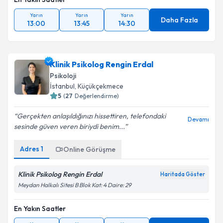
Yarın
Yarın
Yarın
Daha Fazla
13:00
13:45
14:30
Klinik Psikolog Rengin Erdal
Psikoloji
İstanbul
, Küçükçekmece
5
(
27
Değerlendirme)
Gerçekten anlaşıldığınızı hissettiren, telefondaki
Devamı
sesinde güven veren biriydi benim...
Adres
1
Online Görüşme
Klinik Psikolog Rengin Erdal
Haritada Göster
Meydan Halkalı Sitesi B Blok Kat: 4 Daire: 29
En Yakın Saatler