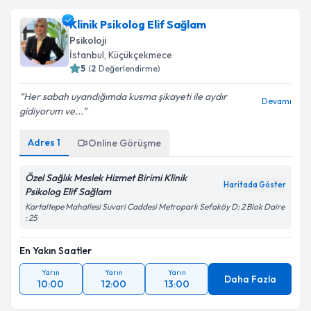
Klinik Psikolog Elif Sağlam
Psikoloji
İstanbul
, Küçükçekmece
5
(
2
Değerlendirme)
Her sabah uyandığımda kusma şikayeti ile aydır
Devamı
gidiyorum ve...
Adres
1
Online Görüşme
Özel Sağlık Meslek Hizmet Birimi Klinik
Haritada Göster
Psikolog Elif Sağlam
Kartaltepe Mahallesi Suvari Caddesi Metropark Sefaköy D: 2 Blok Daire
: 25
En Yakın Saatler
Yarın
Yarın
Yarın
Daha Fazla
10:00
12:00
13:00