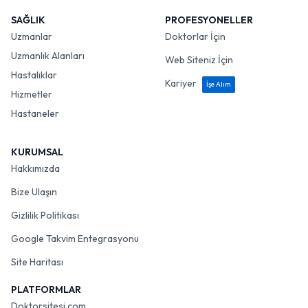
SAĞLIK
PROFESYONELLER
Uzmanlar
Doktorlar İçin
Uzmanlık Alanları
Web Siteniz İçin
Hastalıklar
Kariyer
İşe Alım
Hizmetler
Hastaneler
KURUMSAL
Hakkımızda
Bize Ulaşın
Gizlilik Politikası
Google Takvim Entegrasyonu
Site Haritası
PLATFORMLAR
Doktorsitesi.com