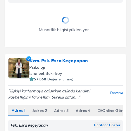
Müsaitlik bilgisi yükleniyor...
Uzm. Psk. Esra Keçeyapan
Psikoloji
İstanbul
, Bakırköy
5
(
1568
Değerlendirme)
İlişkiyi kurtarmaya çalışırken aslında kendimi
Devamı
kaybettiğimi fark ettim. Sürekli alttan...
Adres
1
Adres
2
Adres
3
Adres
4
Online Görüşm
Psk. Esra Keçeyapan
Haritada Göster