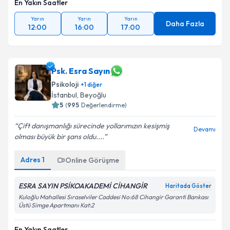
En Yakın Saatler
Yarın
Yarın
Yarın
Daha Fazla
12:00
16:00
17:00
Psk. Esra Sayın
Psikoloji
+
1
diğer
İstanbul
, Beyoğlu
5
(
995
Değerlendirme)
Çift danışmanlığı sürecinde yollarımızın kesişmiş
Devamı
olması büyük bir şans oldu....
Adres
1
Online Görüşme
ESRA SAYIN PSİKOAKADEMİ CİHANGİR
Haritada Göster
Kuloğlu Mahallesi Sıraselviler Caddesi No:68 Cihangir Garanti Bankası
Üstü Simge Apartmanı Kat:2
En Yakın Saatler