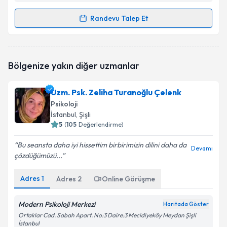
Randevu Talep Et
Randevu Takvimi Talebi
Psk. Elif Şentürk
için randevu takvimi talebi
Bölgenize yakın diğer uzmanlar
oluşturun. Size bu uzmandan randevu almanız için bir
takvim hazırlandığında e-posta ile bilgilendireceğiz.
Uzm. Psk. Zeliha Turanoğlu Çelenk
E-posta Adresiniz
Psikoloji
İstanbul
, Şişli
5
(
105
Değerlendirme)
Bu seansta daha iyi hissettim birbirimizin dilini daha da
Kişisel verilerimin işlenmesine ilişkin
Aydınlatma
Devamı
çözdüğümüzü...
Metni
'ni okudum ve kişisel verilerimin belirtilen
kapsamda işlenmesini kabul ediyorum.
Adres
1
Adres
2
Online Görüşme
Takvim Talebini Gönder
Modern Psikoloji Merkezi
Haritada Göster
Ortaklar Cad. Sabah Apart. No:3 Daire:3 Mecidiyeköy Meydan Şişli
İstanbul