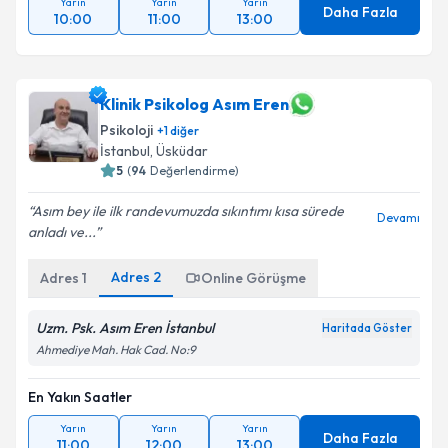
Yarın
Yarın
Yarın
Daha Fazla
10:00
11:00
13:00
Klinik Psikolog Asım Eren
Psikoloji
+
1
diğer
İstanbul
, Üsküdar
5
(
94
Değerlendirme)
Asım bey ile ilk randevumuzda sıkıntımı kısa sürede
Devamı
anladı ve...
Adres
2
Adres
1
Online Görüşme
Uzm. Psk. Asım Eren İstanbul
Haritada Göster
Ahmediye Mah. Hak Cad. No:9
En Yakın Saatler
Yarın
Yarın
Yarın
Daha Fazla
11:00
12:00
13:00