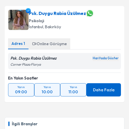
Psk. Duygu Rabia Üzülmez
Psikoloji
İstanbul
, Bakırköy
Adres
1
Online Görüşme
Psk. Duygu Rabia Üzülmez
Haritada Göster
Corner Plaza Florya
En Yakın Saatler
Yarın
Yarın
Yarın
Daha Fazla
09:00
10:00
11:00
İlgili Branşlar