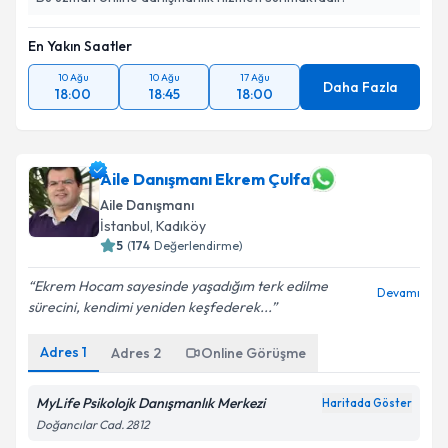
En Yakın Saatler
10 Ağu
10 Ağu
17 Ağu
Daha Fazla
18:00
18:45
18:00
Aile Danışmanı Ekrem Çulfa
Aile Danışmanı
İstanbul
, Kadıköy
5
(
174
Değerlendirme)
Ekrem Hocam sayesinde yaşadığım terk edilme
Devamı
sürecini, kendimi yeniden keşfederek...
Adres
1
Adres
2
Online Görüşme
MyLife Psikolojk Danışmanlık Merkezi
Haritada Göster
Doğancılar Cad. 2812