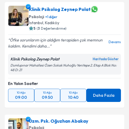
Klinik Psikolog Zeynep Polat
Psikoloji
+
1
diğer
İstanbul
, Kadıköy
5
(
3
Değerlendirme)
Öfke sorunlarım için aldığım terapiden çok memnun
Devamı
kaldım. Kendimi daha...
Klinik Psikolog Zeynep Polat
Haritada Göster
Dumlupınar Mahallesi Özen Sokak Nuhoğlu Yenitepe 2. Etap A Blok No:
48 D: 21
En Yakın Saatler
10 Ağu
10 Ağu
10 Ağu
Daha Fazla
09:00
09:50
10:40
Uzm. Psk. Oğuzhan Abakay
Psikoloji