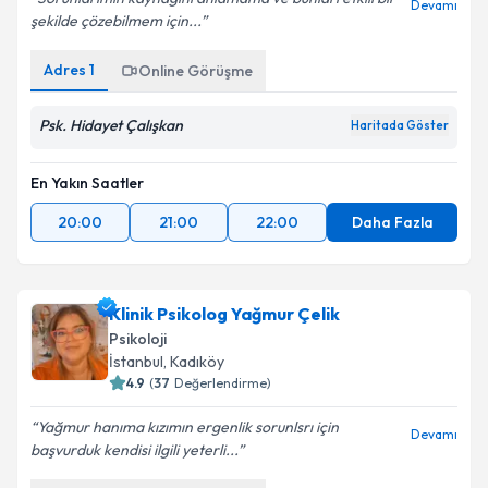
Devamı
şekilde çözebilmem için...
Adres
1
Online Görüşme
Psk. Hidayet Çalışkan
Haritada Göster
En Yakın Saatler
20:00
21:00
22:00
Daha Fazla
Klinik Psikolog Yağmur Çelik
Psikoloji
İstanbul
, Kadıköy
4.9
(
37
Değerlendirme)
Yağmur hanıma kızımın ergenlik sorunlsrı için
Devamı
başvurduk kendisi ilgili yeterli...