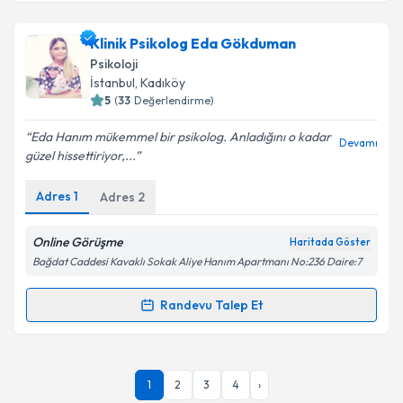
Takvim Talebini Gönder
Doç. Dr. Cüneyt Ünsal
için randevu takvimi talebi
Klinik Psikolog Eda Gökduman
oluşturun. Size bu uzmandan randevu almanız için bir
Psikoloji
takvim hazırlandığında e-posta ile bilgilendireceğiz.
İstanbul
, Kadıköy
5
(
33
Değerlendirme)
E-posta Adresiniz
Eda Hanım mükemmel bir psikolog. Anladığını o kadar
Devamı
güzel hissettiriyor,...
Adres
1
Adres
2
Kişisel verilerimin işlenmesine ilişkin
Aydınlatma
Metni
'ni okudum ve kişisel verilerimin belirtilen
kapsamda işlenmesini kabul ediyorum.
Online Görüşme
Haritada Göster
Bağdat Caddesi Kavaklı Sokak Aliye Hanım Apartmanı No:236 Daire:7
Takvim Talebini Gönder
Randevu Talep Et
Randevu Takvimi Talebi
Klinik Psikolog Eda Gökduman
için randevu takvimi
1
2
3
4
›
talebi oluşturun. Size bu uzmandan randevu almanız