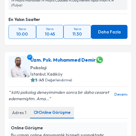
19 Mayıs Mahallesi 19 Mayıs Caddesi H.Göçmenevi Apartman K:4
(Fulya)
En Yakın Saatler
Yarın
Yarın
Yarın
Daha Fazla
10:00
10:45
11:30
Uzm. Psk. Muhammed Demir
Psikoloji
İstanbul
, Kadıköy
5
(
45
Değerlendirme)
kötü psikolog deneyimimden sonra bir daha cesaret
Devamı
edememiştim. Ama...
Online Görüşme
Adres
1
Online Görüşme
Bu uzman online danışmanlık hizmeti sunmaktadır.