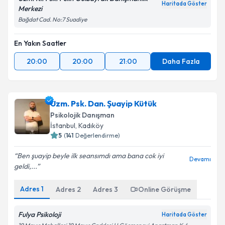
Haritada Göster
Merkezi
Bağdat Cad. No:7 Suadiye
En Yakın Saatler
20:00
20:00
21:00
Daha Fazla
Uzm. Psk. Dan. Şuayip Kütük
Psikolojik Danışman
İstanbul
, Kadıköy
5
(
141
Değerlendirme)
Ben şuayip beyle ilk seansımdı ama bana cok iyi
Devamı
geldi,...
Adres
1
Adres
2
Adres
3
Online Görüşme
Fulya Psikoloji
Haritada Göster