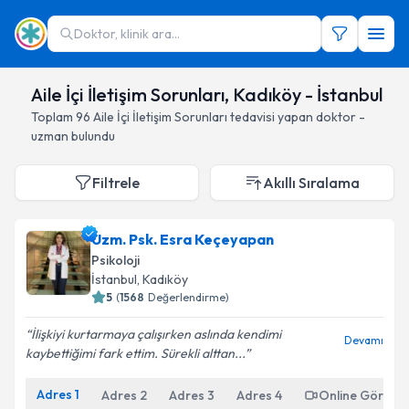
Doktor, klinik ara...
Aile İçi İletişim Sorunları, Kadıköy - İstanbul
Toplam
96
Aile İçi İletişim Sorunları
tedavisi yapan doktor -
uzman bulundu
Filtrele
Akıllı Sıralama
Uzm. Psk. Esra Keçeyapan
Psikoloji
İstanbul
, Kadıköy
5
(
1568
Değerlendirme)
İlişkiyi kurtarmaya çalışırken aslında kendimi
Devamı
kaybettiğimi fark ettim. Sürekli alttan...
Adres
1
Adres
2
Adres
3
Adres
4
Online Görüşm