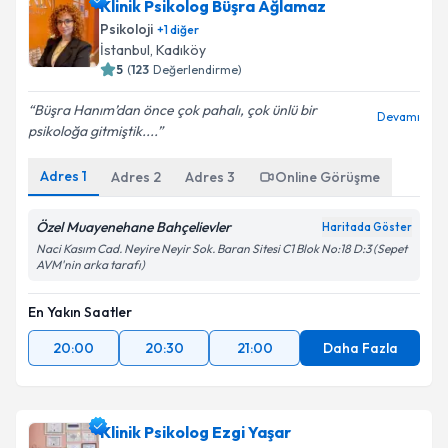
Klinik Psikolog Büşra Ağlamaz
Psikoloji
+
1
diğer
İstanbul
, Kadıköy
5
(
123
Değerlendirme)
Büşra Hanım’dan önce çok pahalı, çok ünlü bir
Devamı
psikoloğa gitmiştik....
Adres
1
Adres
2
Adres
3
Online Görüşme
Özel Muayenehane Bahçelievler
Haritada Göster
Naci Kasım Cad. Neyire Neyir Sok. Baran Sitesi C1 Blok No:18 D:3 (Sepet
AVM'nin arka tarafı)
En Yakın Saatler
20:00
20:30
21:00
Daha Fazla
Klinik Psikolog Ezgi Yaşar