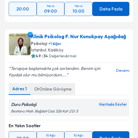
Yarın
Yarın
20:00
Daha Fazla
09:00
10:00
Klinik Psikolog F. Nur Konukpay Aşağıdağ
Psikoloji
+
1
diğer
İstanbul
, Kadıköy
4.9
(
34
Değerlendirme)
Terapiye başlamakta çok zorlandım. Benim için
Devamı
faydalı olur mu bilmiyordum....
Adres
1
Online Görüşme
Duru Psikoloji
Haritada Göster
Bostancı Mah. Bağdat Cad. 526 Kat :2 D: 5
En Yakın Saatler
10 Ağu
10 Ağu