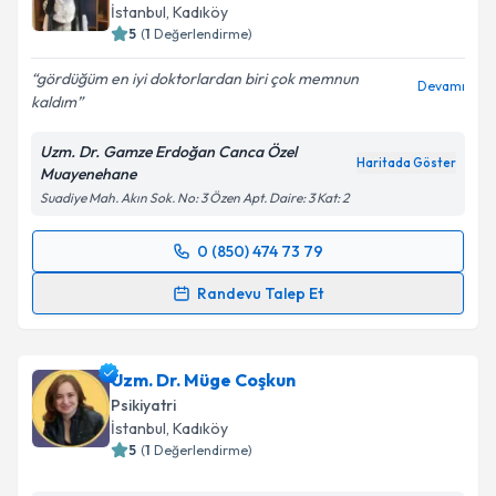
E-posta Adresiniz
İstanbul
, Kadıköy
5
(
1
Değerlendirme)
gördüğüm en iyi doktorlardan biri çok memnun
Devamı
kaldım
Kişisel verilerimin işlenmesine ilişkin
Aydınlatma
Metni
'ni okudum ve kişisel verilerimin belirtilen
Uzm. Dr. Gamze Erdoğan Canca Özel
kapsamda işlenmesini kabul ediyorum.
Haritada Göster
Muayenehane
Suadiye Mah. Akın Sok. No: 3 Özen Apt. Daire: 3 Kat: 2
Takvim Talebini Gönder
0 (850) 474 73 79
Randevu Takvimi Talebi
Randevu Talep Et
Uzm. Dr. Gamze Erdoğan Canca
için randevu
takvimi talebi oluşturun. Size bu uzmandan randevu
Uzm. Dr. Müge Coşkun
almanız için bir takvim hazırlandığında e-posta ile
bilgilendireceğiz.
Psikiyatri
İstanbul
, Kadıköy
E-posta Adresiniz
5
(
1
Değerlendirme)