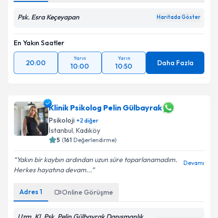
Psk. Esra Keçeyapan
Haritada Göster
En Yakın Saatler
Yarın
Yarın
20:00
Daha Fazla
10:00
10:50
Klinik Psikolog Pelin Gülbayrak
Psikoloji
+
2
diğer
İstanbul
, Kadıköy
5
(
161
Değerlendirme)
Yakın bir kaybın ardından uzun süre toparlanamadım.
Devamı
Herkes hayatına devam...
Adres
1
Online Görüşme
Uzm. Kl. Psk. Pelin Gülbayrak Danışmanlık