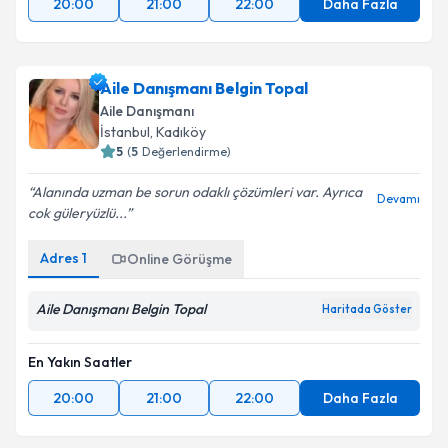
20:00
21:00
22:00
Daha Fazla
Aile Danışmanı Belgin Topal
Aile Danışmanı
İstanbul
, Kadıköy
5
(
5
Değerlendirme)
Alanında uzman be sorun odaklı çözümleri var. Ayrıca
Devamı
cok güleryüzlü...
Adres
1
Online Görüşme
Aile Danışmanı Belgin Topal
Haritada Göster
En Yakın Saatler
20:00
21:00
22:00
Daha Fazla