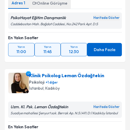
Adres
1
Online Görüşme
PsikoHayat Eğitim Danışmanlık
Haritada Göster
Caddebostan Mah. Bağdat Caddesi, No:242 Park Apt. D:5
En Yakın Saatler
Yarın
Yarın
Yarın
Daha Fazla
11:00
11:45
12:30
Klinik Psikolog Leman Özdağtekin
Psikoloji
+
1
diğer
İstanbul
, Kadıköy
Uzm. Kl. Psk. Leman Özdağtekin
Haritada Göster
Suadiye mahallesi Şenyurt sok. Berrak Ap. N:5 (49) D:1 Kadıköy İstanbul
En Yakın Saatler