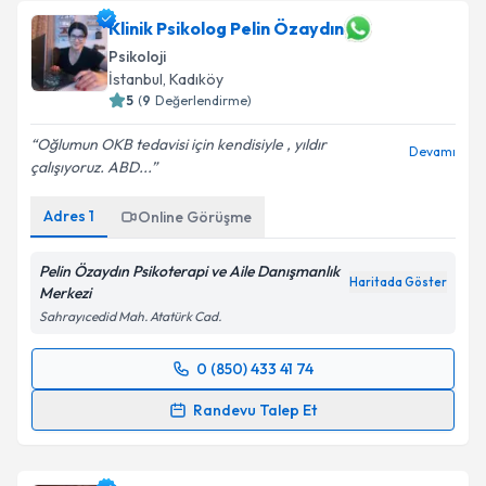
oluşturun. Size bu uzmandan randevu almanız için bir
takvim hazırlandığında e-posta ile bilgilendireceğiz.
Klinik Psikolog Pelin Özaydın
Psikoloji
E-posta Adresiniz
İstanbul
, Kadıköy
5
(
9
Değerlendirme)
Oğlumun OKB tedavisi için kendisiyle , yıldır
Devamı
çalışıyoruz. ABD...
Kişisel verilerimin işlenmesine ilişkin
Aydınlatma
Metni
'ni okudum ve kişisel verilerimin belirtilen
Adres
1
Online Görüşme
kapsamda işlenmesini kabul ediyorum.
Pelin Özaydın Psikoterapi ve Aile Danışmanlık
Haritada Göster
Takvim Talebini Gönder
Merkezi
Sahrayıcedid Mah. Atatürk Cad.
0 (850) 433 41 74
Randevu Takvimi Talebi
Randevu Talep Et
Klinik Psikolog Pelin Özaydın
için randevu takvimi
talebi oluşturun. Size bu uzmandan randevu almanız