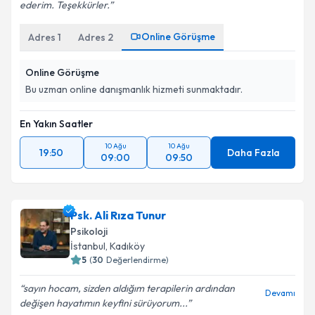
ederim. Teşekkürler.
Online Görüşme
Adres
1
Adres
2
Online Görüşme
Bu uzman online danışmanlık hizmeti sunmaktadır.
En Yakın Saatler
10 Ağu
10 Ağu
19:50
Daha Fazla
09:00
09:50
Psk. Ali Rıza Tunur
Psikoloji
İstanbul
, Kadıköy
5
(
30
Değerlendirme)
sayın hocam, sizden aldığım terapilerin ardından
Devamı
değişen hayatımın keyfini sürüyorum...