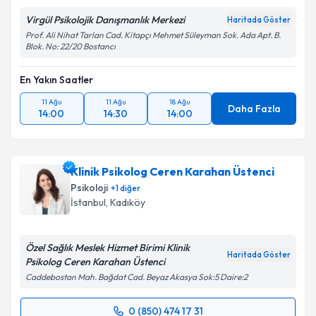
Virgül Psikolojik Danışmanlık Merkezi
Haritada Göster
Prof. Ali Nihat Tarlan Cad. Kitapçı Mehmet Süleyman Sok. Ada Apt. B.
Blok. No: 22/20 Bostancı
En Yakın Saatler
11 Ağu
11 Ağu
18 Ağu
Daha Fazla
14:00
14:30
14:00
Klinik Psikolog Ceren Karahan Üstenci
Psikoloji
+
1
diğer
İstanbul
, Kadıköy
Özel Sağlık Meslek Hizmet Birimi Klinik
Haritada Göster
Psikolog Ceren Karahan Üstenci
Caddebostan Mah. Bağdat Cad. Beyaz Akasya Sok:5 Daire:2
0 (850) 474 17 31