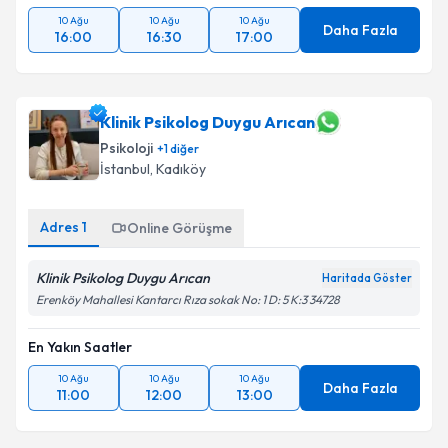
10 Ağu
10 Ağu
10 Ağu
Daha Fazla
16:00
16:30
17:00
Klinik Psikolog Duygu Arıcan
Psikoloji
+
1
diğer
İstanbul
, Kadıköy
Adres
1
Online Görüşme
Klinik Psikolog Duygu Arıcan
Haritada Göster
Erenköy Mahallesi Kantarcı Rıza sokak No: 1 D: 5 K:3 34728
En Yakın Saatler
10 Ağu
10 Ağu
10 Ağu
Daha Fazla
11:00
12:00
13:00