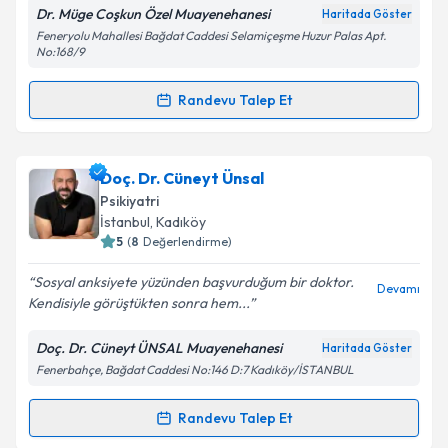
Dr. Müge Coşkun Özel Muayenehanesi
Haritada Göster
Feneryolu Mahallesi Bağdat Caddesi Selamiçeşme Huzur Palas Apt.
No:168/9
Kişisel verilerimin işlenmesine ilişkin
Aydınlatma
Metni
'ni okudum ve kişisel verilerimin belirtilen
kapsamda işlenmesini kabul ediyorum.
Randevu Talep Et
Randevu Takvimi Talebi
Takvim Talebini Gönder
Uzm. Dr. Müge Coşkun
için randevu takvimi talebi
Doç. Dr. Cüneyt Ünsal
oluşturun. Size bu uzmandan randevu almanız için bir
Psikiyatri
takvim hazırlandığında e-posta ile bilgilendireceğiz.
İstanbul
, Kadıköy
5
(
8
Değerlendirme)
E-posta Adresiniz
Sosyal anksiyete yüzünden başvurduğum bir doktor.
Devamı
Kendisiyle görüştükten sonra hem...
Doç. Dr. Cüneyt ÜNSAL Muayenehanesi
Haritada Göster
Kişisel verilerimin işlenmesine ilişkin
Aydınlatma
Fenerbahçe, Bağdat Caddesi No:146 D:7 Kadıköy/İSTANBUL
Metni
'ni okudum ve kişisel verilerimin belirtilen
kapsamda işlenmesini kabul ediyorum.
Randevu Talep Et
Randevu Takvimi Talebi