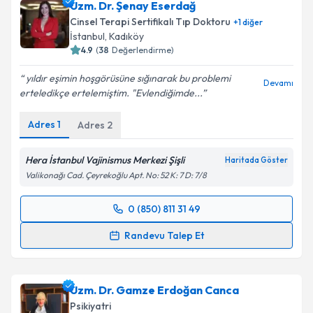
Uzm. Dr. Şenay Eserdağ
için bir takvim hazırlandığında e-posta ile
bilgilendireceğiz.
Cinsel Terapi Sertifikalı Tıp Doktoru
+
1
diğer
İstanbul
, Kadıköy
E-posta Adresiniz
4.9
(
38
Değerlendirme)
yıldır eşimin hoşgörüsüne sığınarak bu problemi
Devamı
erteledikçe ertelemiştim. "Evlendiğimde...
Kişisel verilerimin işlenmesine ilişkin
Aydınlatma
Adres
1
Adres
2
Metni
'ni okudum ve kişisel verilerimin belirtilen
kapsamda işlenmesini kabul ediyorum.
Hera İstanbul Vajinismus Merkezi Şişli
Haritada Göster
Valikonağı Cad. Çeyrekoğlu Apt. No: 52 K: 7 D: 7/8
Takvim Talebini Gönder
0 (850) 811 31 49
Randevu Takvimi Talebi
Randevu Talep Et
Uzm. Dr. Şenay Eserdağ
için randevu takvimi talebi
oluşturun. Size bu uzmandan randevu almanız için bir
Uzm. Dr. Gamze Erdoğan Canca
takvim hazırlandığında e-posta ile bilgilendireceğiz.
Psikiyatri