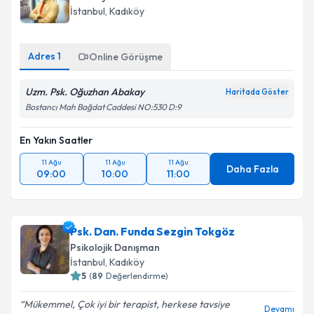
İstanbul
, Kadıköy
Adres
1
Online Görüşme
Uzm. Psk. Oğuzhan Abakay
Haritada Göster
Bostancı Mah Bağdat Caddesi NO:530 D:9
En Yakın Saatler
11 Ağu
11 Ağu
11 Ağu
Daha Fazla
09:00
10:00
11:00
Psk. Dan. Funda Sezgin Tokgöz
Psikolojik Danışman
İstanbul
, Kadıköy
5
(
89
Değerlendirme)
Mükemmel, Çok iyi bir terapist, herkese tavsiye
Devamı