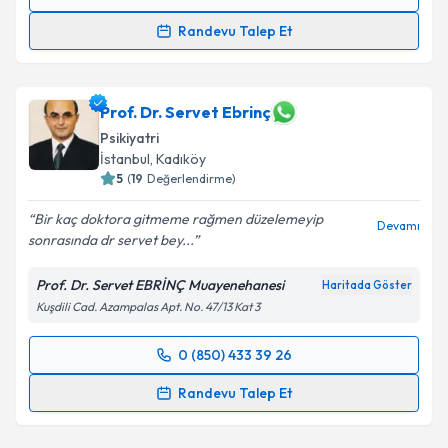
Randevu Takvimi Talebi
Randevu Talep Et
Klinik Psikolog Ceren Karahan Üstenci
için
randevu takvimi talebi oluşturun. Size bu uzmandan
randevu almanız için bir takvim hazırlandığında e-
Prof. Dr. Servet Ebrinç
posta ile bilgilendireceğiz.
Psikiyatri
İstanbul
, Kadıköy
E-posta Adresiniz
5
(
19
Değerlendirme)
Bir kaç doktora gitmeme rağmen düzelemeyip
Devamı
sonrasında dr servet bey...
Kişisel verilerimin işlenmesine ilişkin
Aydınlatma
Prof. Dr. Servet EBRİNÇ Muayenehanesi
Haritada Göster
Metni
'ni okudum ve kişisel verilerimin belirtilen
Kuşdili Cad. Azampalas Apt. No. 47/13 Kat 3
kapsamda işlenmesini kabul ediyorum.
0 (850) 433 39 26
Randevu Takvimi Talebi
Takvim Talebini Gönder
Randevu Talep Et
Prof. Dr. Servet Ebrinç
için randevu takvimi talebi