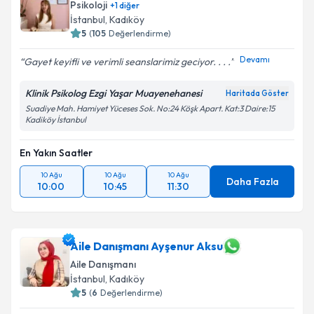
Psikoloji
+
1
diğer
İstanbul
, Kadıköy
5
(
105
Değerlendirme)
Devamı
Gayet keyifli ve verimli seanslarimiz geciyor. . . .
Klinik Psikolog Ezgi Yaşar Muayenehanesi
Haritada Göster
Suadiye Mah. Hamiyet Yüceses Sok. No:24 Köşk Apart. Kat:3 Daire:15
Kadiköy İstanbul
En Yakın Saatler
10 Ağu
10 Ağu
10 Ağu
Daha Fazla
10:00
10:45
11:30
Aile Danışmanı Ayşenur Aksu
Aile Danışmanı
İstanbul
, Kadıköy
5
(
6
Değerlendirme)