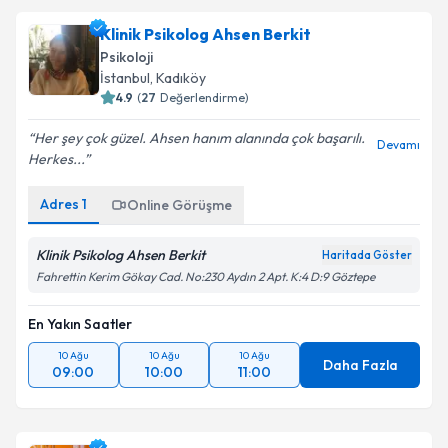
Klinik Psikolog Ahsen Berkit
Psikoloji
İstanbul
, Kadıköy
4.9
(
27
Değerlendirme)
Her şey çok güzel. Ahsen hanım alanında çok başarılı.
Devamı
Herkes...
Adres
1
Online Görüşme
Klinik Psikolog Ahsen Berkit
Haritada Göster
Fahrettin Kerim Gökay Cad. No:230 Aydın 2 Apt. K:4 D:9 Göztepe
En Yakın Saatler
10 Ağu
10 Ağu
10 Ağu
Daha Fazla
09:00
10:00
11:00