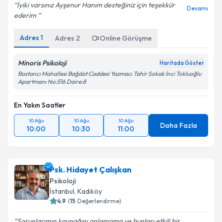
İyiki varsınız Ayşenur Hanım desteğiniz için teşekkür
Devamı
ederim ️
Adres
1
Adres
2
Online Görüşme
Minoris Psikoloji
Haritada Göster
Bostancı Mahallesi Bağdat Caddesi Yazmacı Tahir Sokak İnci Tokluoğlu
Apartmanı No:516 Daire:8
En Yakın Saatler
10 Ağu
10 Ağu
10 Ağu
Daha Fazla
10:00
10:30
11:00
Psk. Hidayet Çalışkan
Psikoloji
İstanbul
, Kadıköy
4.9
(
15
Değerlendirme)
Sorunlarımın kaynağını anlamama ve bunları etkili bir