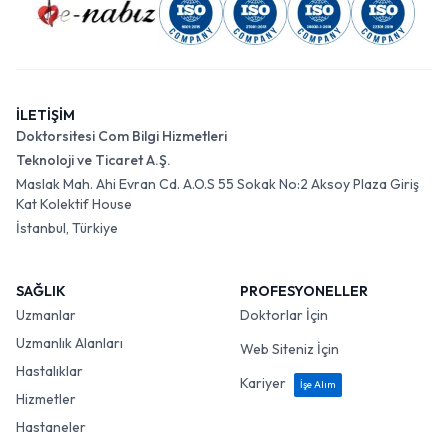
İLETİŞİM
Doktorsitesi Com Bilgi Hizmetleri
Teknoloji ve Ticaret A.Ş.
Maslak Mah. Ahi Evran Cd. A.O.S 55 Sokak No:2 Aksoy Plaza Giriş
Kat Kolektif House
İstanbul, Türkiye
SAĞLIK
PROFESYONELLER
Uzmanlar
Doktorlar İçin
Uzmanlık Alanları
Web Siteniz İçin
Hastalıklar
Kariyer
İşe Alım
Hizmetler
Hastaneler