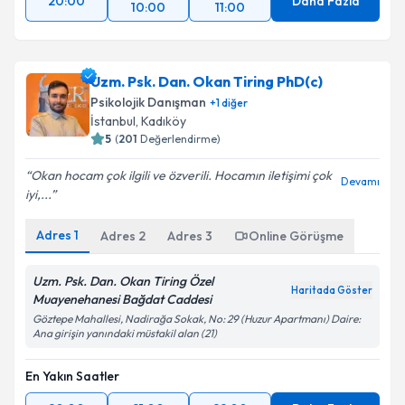
20:00
Daha Fazla
10:00
11:00
Uzm. Psk. Dan. Okan Tiring PhD(c)
Psikolojik Danışman
+
1
diğer
İstanbul
, Kadıköy
5
(
201
Değerlendirme)
Okan hocam çok ilgili ve özverili. Hocamın iletişimi çok
Devamı
iyi,...
Adres
1
Adres
2
Adres
3
Online Görüşme
Uzm. Psk. Dan. Okan Tiring Özel
Haritada Göster
Muayenehanesi Bağdat Caddesi
Göztepe Mahallesi, Nadirağa Sokak, No: 29 (Huzur Apartmanı) Daire:
Ana girişin yanındaki müstakil alan (21)
En Yakın Saatler