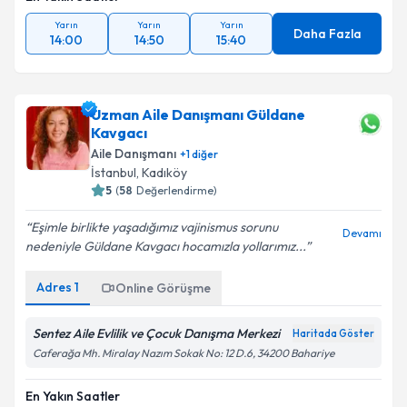
Yarın
Yarın
Yarın
Daha Fazla
14:00
14:50
15:40
Uzman Aile Danışmanı Güldane
Kavgacı
Aile Danışmanı
+
1
diğer
İstanbul
, Kadıköy
5
(
58
Değerlendirme)
Eşimle birlikte yaşadığımız vajinismus sorunu
Devamı
nedeniyle Güldane Kavgacı hocamızla yollarımız...
Adres
1
Online Görüşme
Sentez Aile Evlilik ve Çocuk Danışma Merkezi
Haritada Göster
Caferağa Mh. Miralay Nazım Sokak No: 12 D.6, 34200 Bahariye
En Yakın Saatler