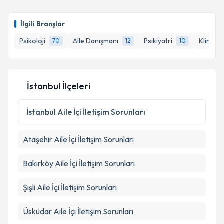
için bir takvim hazırlandığında e-posta ile
bilgilendireceğiz.
İlgili Branşlar
E-posta Adresiniz
Psikoloji
Aile Danışmanı
Psikiyatri
Klinik P
70
12
10
Kişisel verilerimin işlenmesine ilişkin
Aydınlatma
İstanbul İlçeleri
Metni
'ni okudum ve kişisel verilerimin belirtilen
kapsamda işlenmesini kabul ediyorum.
İstanbul
Aile İçi İletişim Sorunları
Takvim Talebini Gönder
Ataşehir
Aile İçi İletişim Sorunları
Bakırköy
Aile İçi İletişim Sorunları
Şişli
Aile İçi İletişim Sorunları
Üsküdar
Aile İçi İletişim Sorunları