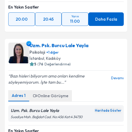
En Yakın Saatler
Yarın
20:00
20:45
Daha Fazla
11:00
Uzm. Psk. Burcu Lale Yayla
Psikoloji
+
1
diğer
İstanbul
, Kadıköy
5
(
76
Değerlendirme)
Bazı hisleri biliyorum ama onları kendime
Devamı
söyleyemiyorum. İşte tam bu...
Adres
1
Online Görüşme
Uzm. Psk. Burcu Lale Yayla
Haritada Göster
Suadiye Mah. Bağdat Cad. No:456 Kat:4 34730
En Yakın Saatler