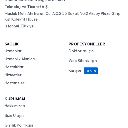
Teknoloji ve Ticaret A.Ş.
Maslak Mah. Ahi Evran Cd. A.O.S 55 Sokak No:2 Aksoy Plaza Giriş
Kat Kolektif House
İstanbul, Türkiye
SAĞLIK
PROFESYONELLER
Uzmanlar
Doktorlar İçin
Uzmanlık Alanları
Web Siteniz İçin
Hastalıklar
Kariyer
İşe Alım
Hizmetler
Hastaneler
KURUMSAL
Hakkımızda
Bize Ulaşın
Gizlilik Politikası