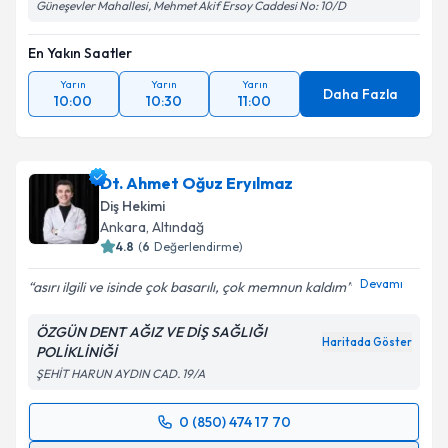
Güneşevler Mahallesi, Mehmet Akif Ersoy Caddesi No: 10/D
En Yakın Saatler
Yarın
Yarın
Yarın
Daha Fazla
10:00
10:30
11:00
Dt. Ahmet Oğuz Eryılmaz
Diş Hekimi
Ankara
, Altındağ
4.8
(
6
Değerlendirme)
Devamı
asırı ilgili ve isinde çok basarılı, çok memnun kaldım
ÖZGÜN DENT AĞIZ VE DİŞ SAĞLIĞI
Haritada Göster
POLİKLİNİĞİ
ŞEHİT HARUN AYDIN CAD. 19/A
0 (850) 474 17 70
Randevu Takvimi Talebi