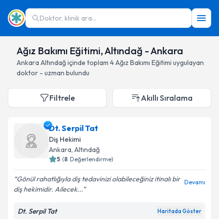
Doktor, klinik ara...
Ağız Bakımı Eğitimi, Altındağ - Ankara
Ankara
Altındağ
içinde toplam
4
Ağız Bakımı Eğitimi
uygulayan
doktor - uzman bulundu
Filtrele
Akıllı Sıralama
Dt. Serpil Tat
Diş Hekimi
Ankara
, Altındağ
5
(
8
Değerlendirme)
Gönül rahatlığıyla diş tedavinizi olabileceğiniz itinalı bir
Devamı
diş hekimidir. Ailecek...
Dt. Serpil Tat
Haritada Göster