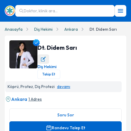
Doktor, klinik ara...
Anasayfa
Diş Hekimi
Ankara
Dt. Didem Sarı
Dt. Didem Sarı
Diş Hekimi
Dt. Didem Sarı Profil Fotoğrafı
Takip Et
Köprü, Protez, Diş Protezi
devamı
Ankara
1 Adres
Soru Sor
Randevu Talep Et