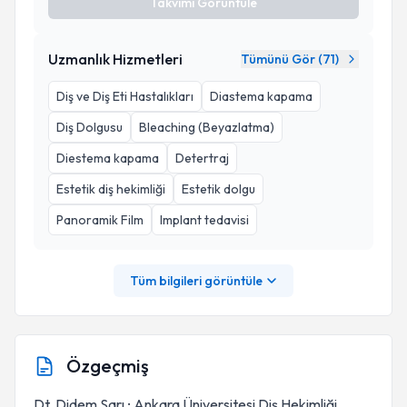
Takvimi Görüntüle
Uzmanlık Hizmetleri
Tümünü Gör (
71
)
Diş ve Diş Eti Hastalıkları
Diastema kapama
Diş Dolgusu
Bleaching (Beyazlatma)
Diestema kapama
Detertraj
Estetik diş hekimliği
Estetik dolgu
Panoramik Film
Implant tedavisi
Tüm bilgileri görüntüle
Özgeçmiş
Dt. Didem Sarı ; Ankara Üniversitesi Diş Hekimliği