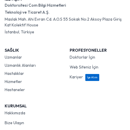
Doktorsitesi Com Bilgi Hizmetleri
Teknoloji ve Ticaret A.Ş.
Maslak Mah. Ahi Evran Cd. A.O.S 55 Sokak No:2 Aksoy Plaza Giriş
Kat Kolektif House
İstanbul, Türkiye
SAĞLIK
PROFESYONELLER
Uzmanlar
Doktorlar İçin
Uzmanlık Alanları
Web Siteniz İçin
Hastalıklar
Kariyer
İşe Alım
Hizmetler
Hastaneler
KURUMSAL
Hakkımızda
Bize Ulaşın