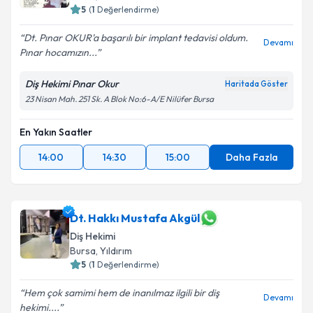
5
(
1
Değerlendirme)
Dt. Pınar OKUR'a başarılı bir implant tedavisi oldum.
Devamı
Pınar hocamızın...
Diş Hekimi Pınar Okur
Haritada Göster
23 Nisan Mah. 251 Sk. A Blok No:6-A/E Nilüfer Bursa
En Yakın Saatler
14:00
14:30
15:00
Daha Fazla
Dt. Hakkı Mustafa Akgül
Diş Hekimi
Bursa
, Yıldırım
5
(
1
Değerlendirme)
Hem çok samimi hem de inanılmaz ilgili bir diş
Devamı
hekimi....