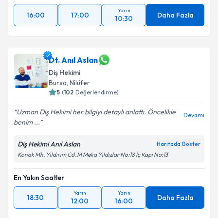
Yarın
16:00
17:00
Daha Fazla
10:30
Dt. Anıl Aslan
Diş Hekimi
Bursa
, Nilüfer
5
(
102
Değerlendirme)
Uzman Diş Hekimi her bilgiyi detaylı anlattı. Öncelikle
Devamı
benim ...
Diş Hekimi Anıl Aslan
Haritada Göster
Konak Mh. Yıldırım Cd. M Meka Yıldızlar No:18 İç Kapı No:13
En Yakın Saatler
Yarın
Yarın
18:30
Daha Fazla
12:00
16:00