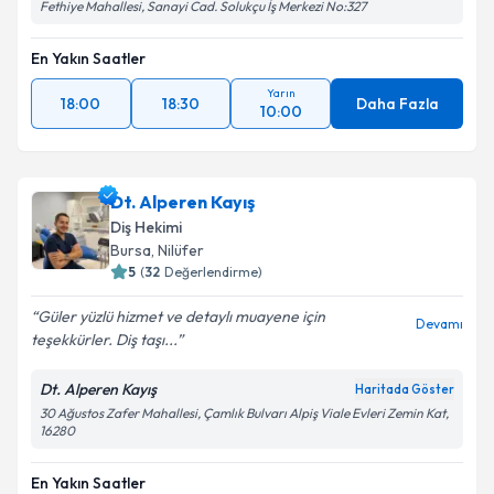
Fethiye Mahallesi, Sanayi Cad. Solukçu İş Merkezi No:327
En Yakın Saatler
Yarın
18:00
18:30
Daha Fazla
10:00
Dt. Alperen Kayış
Diş Hekimi
Bursa
, Nilüfer
5
(
32
Değerlendirme)
Güler yüzlü hizmet ve detaylı muayene için
Devamı
teşekkürler. Diş taşı...
Dt. Alperen Kayış
Haritada Göster
30 Ağustos Zafer Mahallesi, Çamlık Bulvarı Alpiş Viale Evleri Zemin Kat,
16280
En Yakın Saatler