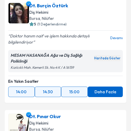
Dt. Burçin Öztürk
Diş Hekimi
Bursa
, Nilüfer
5
(
1
Değerlendirme)
Doktor hanım naif ve işlem hakkında detaylı
Devamı
bilgilendiriyor
MESAM HASANAĞA Ağız ve Diş Sağlığı
Haritada Göster
Polikliniği
Kızılcıklı Mah. Kemerli Sk. No:4 K / A 16159
En Yakın Saatler
14:00
14:30
15:00
Daha Fazla
Dt. Pınar Okur
Diş Hekimi
Bursa
, Nilüfer