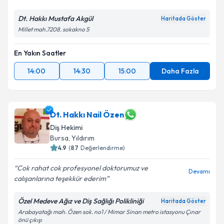
Dt. Hakkı Mustafa Akgül
Haritada Göster
Millet mah.7208. sokakno 5
En Yakın Saatler
14:00
14:30
15:00
Daha Fazla
Dt. Hakkı Nail Özen
Diş Hekimi
Bursa
, Yıldırım
4.9
(
87
Değerlendirme)
Cok rahat cok profesyonel doktorumuz ve
Devamı
calışanlarına teşekkür ederim
Özel Medeve Ağız ve Diş Sağlığı Polikliniği
Haritada Göster
Arabayatağı mah. Özen sok. no1 / Mimar Sinan metro istasyonu Çınar
önü çıkışı