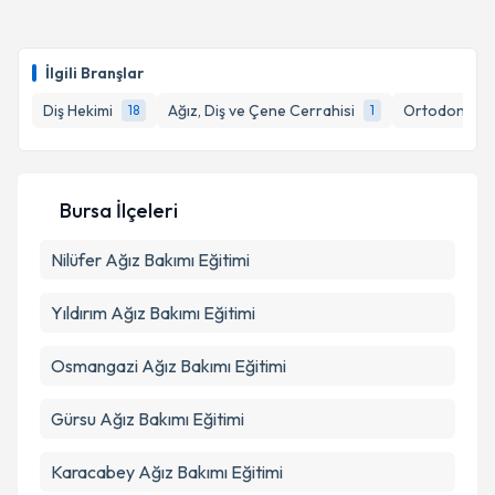
Dt. Tuğçe Durna
için randevu takvimi talebi
oluşturun. Size bu uzmandan randevu almanız için bir
İlgili Branşlar
takvim hazırlandığında e-posta ile bilgilendireceğiz.
Diş Hekimi
Ağız, Diş ve Çene Cerrahisi
Ortodonti (Ç
18
1
E-posta Adresiniz
Bursa İlçeleri
Kişisel verilerimin işlenmesine ilişkin
Aydınlatma
Nilüfer
Ağız Bakımı Eğitimi
Metni
'ni okudum ve kişisel verilerimin belirtilen
kapsamda işlenmesini kabul ediyorum.
Yıldırım
Ağız Bakımı Eğitimi
Takvim Talebini Gönder
Osmangazi
Ağız Bakımı Eğitimi
Gürsu
Ağız Bakımı Eğitimi
Karacabey
Ağız Bakımı Eğitimi