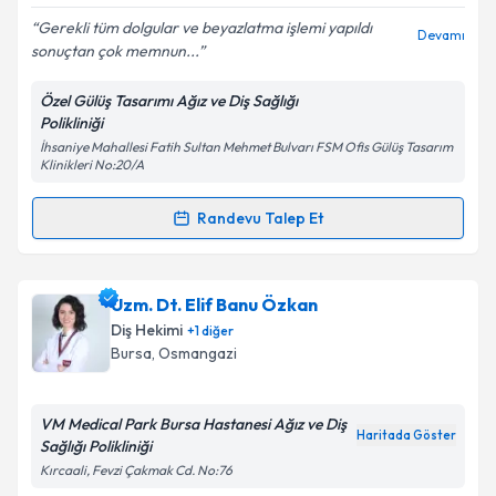
E-posta Adresiniz
Gerekli tüm dolgular ve beyazlatma işlemi yapıldı
Devamı
sonuçtan çok memnun...
Özel Gülüş Tasarımı Ağız ve Diş Sağlığı
Polikliniği
Kişisel verilerimin işlenmesine ilişkin
Aydınlatma
İhsaniye Mahallesi Fatih Sultan Mehmet Bulvarı FSM Ofis Gülüş Tasarım
Metni
'ni okudum ve kişisel verilerimin belirtilen
Klinikleri No:20/A
kapsamda işlenmesini kabul ediyorum.
Randevu Talep Et
Randevu Takvimi Talebi
Takvim Talebini Gönder
Dt. Tahsin Demir
için randevu takvimi talebi
Uzm. Dt. Elif Banu Özkan
oluşturun. Size bu uzmandan randevu almanız için bir
Diş Hekimi
+
1
diğer
takvim hazırlandığında e-posta ile bilgilendireceğiz.
Bursa
, Osmangazi
E-posta Adresiniz
VM Medical Park Bursa Hastanesi Ağız ve Diş
Haritada Göster
Sağlığı Polikliniği
Kırcaali, Fevzi Çakmak Cd. No:76