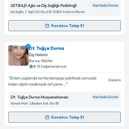
SETBAŞI Ağız ve Diş Sağlığı Polikliniği
Haritada Göster
Kurtoğlu, 1. Yeşil Cd. No:2/B, 16360 Yıldırım/Bursa
Kişisel verilerimin işlenmesine ilişkin
Aydınlatma
Randevu Talep Et
Randevu Takvimi Talebi
Metni
'ni okudum ve kişisel verilerimin belirtilen
kapsamda işlenmesini kabul ediyorum.
Dt. Beyza Nur Kılınç
için randevu takvimi talebi
Dt. Tuğçe Durna
oluşturun. Size bu uzmandan randevu almanız için bir
Takvim Talebini Gönder
Diş Hekimi
takvim hazırlandığında e-posta ile bilgilendireceğiz.
Bursa
, Nilüfer
5
(
3
Değerlendirme)
E-posta Adresiniz
Erken yaşlarda kurtarılamayıp çekilmek zorunda
Devamı
kalan dişim nedeniyle üst çene...
Dt. Tuğçe Durna Muayenehanesi
Haritada Göster
Kişisel verilerimin işlenmesine ilişkin
Aydınlatma
Konak Mah. 1.Badem Sok. No:1B
Metni
'ni okudum ve kişisel verilerimin belirtilen
kapsamda işlenmesini kabul ediyorum.
Randevu Talep Et
Randevu Takvimi Talebi
Takvim Talebini Gönder