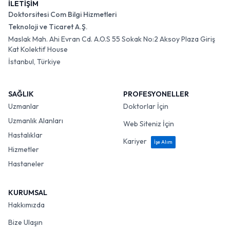
İLETİŞİM
Doktorsitesi Com Bilgi Hizmetleri
Teknoloji ve Ticaret A.Ş.
Maslak Mah. Ahi Evran Cd. A.O.S 55 Sokak No:2 Aksoy Plaza Giriş
Kat Kolektif House
İstanbul, Türkiye
SAĞLIK
PROFESYONELLER
Uzmanlar
Doktorlar İçin
Uzmanlık Alanları
Web Siteniz İçin
Hastalıklar
Kariyer
İşe Alım
Hizmetler
Hastaneler
KURUMSAL
Hakkımızda
Bize Ulaşın