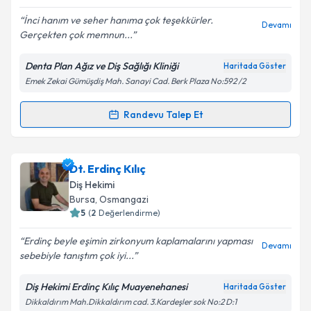
İnci hanım ve seher hanıma çok teşekkürler.
Devamı
Gerçekten çok memnun...
Denta Plan Ağız ve Diş Sağlığı Kliniği
Haritada Göster
Emek Zekai Gümüşdiş Mah. Sanayi Cad. Berk Plaza No:592 /2
Randevu Talep Et
Randevu Takvimi Talebi
Dt. İnci Özevin Erataç
için randevu takvimi talebi
Dt. Erdinç Kılıç
oluşturun. Size bu uzmandan randevu almanız için bir
Diş Hekimi
takvim hazırlandığında e-posta ile bilgilendireceğiz.
Bursa
, Osmangazi
5
(
2
Değerlendirme)
E-posta Adresiniz
Erdinç beyle eşimin zirkonyum kaplamalarını yapması
Devamı
sebebiyle tanıştım çok iyi...
Diş Hekimi Erdinç Kılıç Muayenehanesi
Haritada Göster
Kişisel verilerimin işlenmesine ilişkin
Aydınlatma
Dikkaldırım Mah.Dikkaldırım cad. 3.Kardeşler sok No:2 D:1
Metni
'ni okudum ve kişisel verilerimin belirtilen