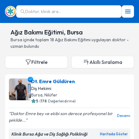
Doktor, klinik ara...
Ağız Bakımı Eğitimi, Bursa
Bursa
içinde toplam
18
Ağız Bakımı Eğitimi
uygulayan doktor -
uzman bulundu
Filtrele
Akıllı Sıralama
Dt. Emre Güldüren
Diş Hekimi
Bursa
, Nilüfer
5
(
178
Değerlendirme)
Doktor Emre bey ve ekibi son derece profesyonel bir
Devamı
şekilde...
Klinik Bursa Ağız ve Diş Sağlığı Polikliniği
Haritada Göster