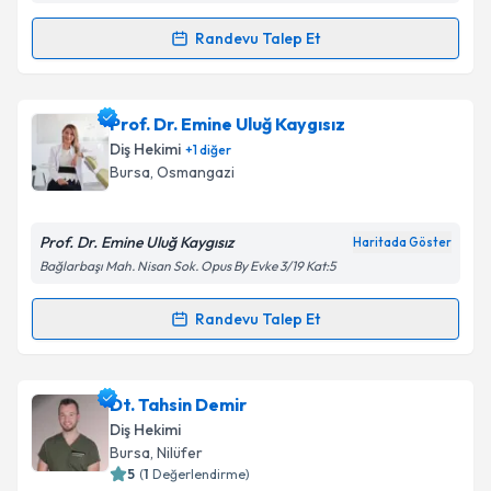
kapsamda işlenmesini kabul ediyorum.
Randevu Talep Et
Randevu Takvimi Talebi
Takvim Talebini Gönder
Dt. Erdinç Kılıç
için randevu takvimi talebi oluşturun.
Prof. Dr. Emine Uluğ Kaygısız
Size bu uzmandan randevu almanız için bir takvim
Diş Hekimi
+
1
diğer
hazırlandığında e-posta ile bilgilendireceğiz.
Bursa
, Osmangazi
E-posta Adresiniz
Prof. Dr. Emine Uluğ Kaygısız
Haritada Göster
Bağlarbaşı Mah. Nisan Sok. Opus By Evke 3/19 Kat:5
Kişisel verilerimin işlenmesine ilişkin
Aydınlatma
Randevu Talep Et
Randevu Takvimi Talebi
Metni
'ni okudum ve kişisel verilerimin belirtilen
kapsamda işlenmesini kabul ediyorum.
Prof. Dr. Emine Uluğ Kaygısız
için randevu takvimi
Dt. Tahsin Demir
talebi oluşturun. Size bu uzmandan randevu almanız
Takvim Talebini Gönder
Diş Hekimi
için bir takvim hazırlandığında e-posta ile
Bursa
, Nilüfer
bilgilendireceğiz.
5
(
1
Değerlendirme)