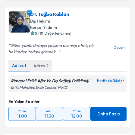
Dt. Tuğba Kablan
Diş Hekimi
Bursa
, Yıldırım
5
(
10
Değerlendirme)
Güler yüzlü, detaycı çalışma prensıp etmiş bir
Devamı
hekimden tedavi görmek...
Adres
1
Adres
2
Rimapol Erikli Ağız Ve Diş Sağlığı Polikliniği
Haritada Göster
Erikli Mahallesi Erikli Caddesi No:72
En Yakın Saatler
Yarın
Yarın
Yarın
Daha Fazla
11:00
11:30
12:00