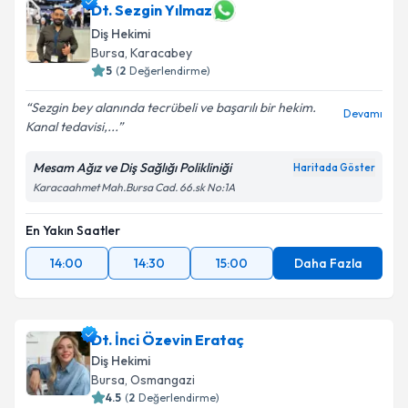
Dt. Sezgin Yılmaz
Diş Hekimi
Bursa
, Karacabey
5
(
2
Değerlendirme)
Sezgin bey alanında tecrübeli ve başarılı bir hekim.
Devamı
Kanal tedavisi,...
Mesam Ağız ve Diş Sağlığı Polikliniği
Haritada Göster
Karacaahmet Mah.Bursa Cad. 66.sk No:1A
En Yakın Saatler
14:00
14:30
15:00
Daha Fazla
Dt. İnci Özevin Erataç
Diş Hekimi
Bursa
, Osmangazi
4.5
(
2
Değerlendirme)