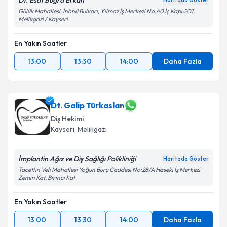
Dt. Esat Buğra Erkan
Haritada Göster
Gülük Mahallesi, İnönü Bulvarı, Yılmaz İş Merkezi No:40 İç Kapı:201,
Melikgazi / Kayseri
En Yakın Saatler
13:00
13:30
14:00
Daha Fazla
Dt. Galip Türkaslan
Diş Hekimi
Kayseri
, Melikgazi
İmplantin Ağız ve Diş Sağlığı Polikliniği
Haritada Göster
Tacettin Veli Mahallesi Yoğun Burç Caddesi No:28/A Haseki İş Merkezi
Zemin Kat, Birinci Kat
En Yakın Saatler
13:00
13:30
14:00
Daha Fazla