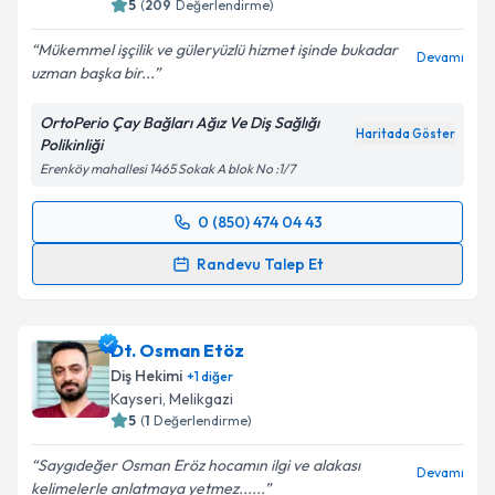
5
(
209
Değerlendirme)
Mükemmel işçilik ve güleryüzlü hizmet işinde bukadar
Devamı
uzman başka bir...
OrtoPerio Çay Bağları Ağız Ve Diş Sağlığı
Haritada Göster
Polikinliği
Erenköy mahallesi 1465 Sokak A blok No :1/7
0 (850) 474 04 43
Randevu Takvimi Talebi
Randevu Talep Et
Dt. Zahide Genç
için randevu takvimi talebi
oluşturun. Size bu uzmandan randevu almanız için bir
Dt. Osman Etöz
takvim hazırlandığında e-posta ile bilgilendireceğiz.
Diş Hekimi
+
1
diğer
E-posta Adresiniz
Kayseri
, Melikgazi
5
(
1
Değerlendirme)
Saygıdeğer Osman Eröz hocamın ilgi ve alakası
Devamı
kelimelerle anlatmaya yetmez......