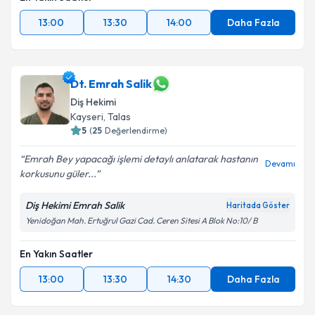
13:00
13:30
14:00
Daha Fazla
Dt. Emrah Salik
Diş Hekimi
Kayseri
, Talas
5
(
25
Değerlendirme)
Emrah Bey yapacağı işlemi detaylı anlatarak hastanın
Devamı
korkusunu güler...
Diş Hekimi Emrah Salik
Haritada Göster
Yenidoğan Mah. Ertuğrul Gazi Cad. Ceren Sitesi A Blok No:10/ B
En Yakın Saatler
13:00
13:30
14:30
Daha Fazla