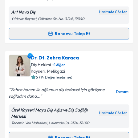
Kişisel verilerimin işlenmesine ilişkin
Aydınlatma
Metni
'ni okudum ve kişisel verilerimin belirtilen
Art Nova Diş
Haritada Göster
kapsamda işlenmesini kabul ediyorum.
Yıldırım Beyazıt, Gökdere Sk. No: 3 D:B, 38140
Takvim Talebini Gönder
Randevu Talep Et
Randevu Takvimi Talebi
Dt. Osman Etöz
için randevu takvimi talebi oluşturun.
Dr. Dt. Zehra Karaca
Size bu uzmandan randevu almanız için bir takvim
Diş Hekimi
+
1
diğer
hazırlandığında e-posta ile bilgilendireceğiz.
Kayseri
, Melikgazi
5
(
14
Değerlendirme)
E-posta Adresiniz
Zehra hanım ile oğlumun diş tedavisi için görüşme
Devamı
sağladım daha...
Özel Kayseri Maya Diş Ağız ve Diş Sağlığı
Kişisel verilerimin işlenmesine ilişkin
Aydınlatma
Haritada Göster
Merkezi
Metni
'ni okudum ve kişisel verilerimin belirtilen
Tacettin Veli Mahallesi, Lalezade Cd. 23/A, 38010
kapsamda işlenmesini kabul ediyorum.
Randevu Talep Et