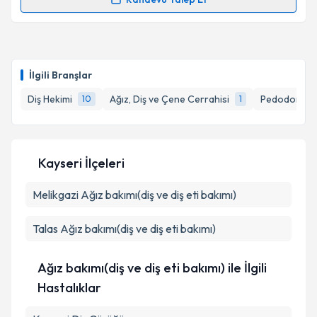
Randevu Takvimi Talebi
Takvim Talebini Gönder
Dr. Dt. Zehra Karaca
için randevu takvimi talebi
oluşturun. Size bu uzmandan randevu almanız için bir
İlgili Branşlar
takvim hazırlandığında e-posta ile bilgilendireceğiz.
Diş Hekimi
Ağız, Diş ve Çene Cerrahisi
Pedodonti (Ç
10
1
E-posta Adresiniz
Kayseri İlçeleri
Kişisel verilerimin işlenmesine ilişkin
Aydınlatma
Melikgazi
Metni
Ağız bakımı(diş ve diş eti bakımı)
'ni okudum ve kişisel verilerimin belirtilen
kapsamda işlenmesini kabul ediyorum.
Talas
Ağız bakımı(diş ve diş eti bakımı)
Takvim Talebini Gönder
Ağız bakımı(diş ve diş eti bakımı) ile İlgili
Hastalıklar