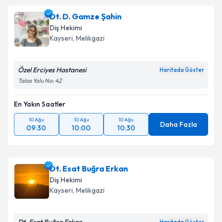
Dt. D. Gamze Şahin
Diş Hekimi
Kayseri
, Melikgazi
Özel Erciyes Hastanesi
Haritada Göster
Talas Yolu No: 42
En Yakın Saatler
10 Ağu
10 Ağu
10 Ağu
Daha Fazla
09:30
10:00
10:30
Dt. Esat Buğra Erkan
Diş Hekimi
Kayseri
, Melikgazi