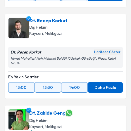
Dt. Recep Korkut
Diş Hekimi
Kayseri
, Melikgazi
Dt. Recep Korkut
Haritada Göster
Hunat Mahallesi,Nuh Mehmet Baldöktü Sokak Gürcüoğlu Plaza, Kat:4
No:14
En Yakın Saatler
13:00
13:30
14:00
Daha Fazla
Dt. Zahide Genç
Diş Hekimi
Kayseri
, Melikgazi