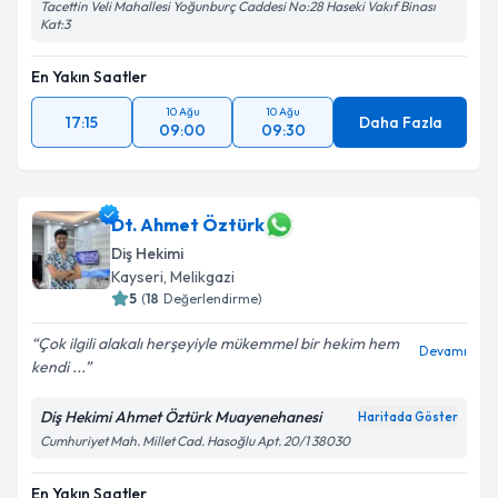
Tacettin Veli Mahallesi Yoğunburç Caddesi No:28 Haseki Vakıf Binası
Kat:3
En Yakın Saatler
10 Ağu
10 Ağu
17:15
Daha Fazla
09:00
09:30
Dt. Ahmet Öztürk
Diş Hekimi
Kayseri
, Melikgazi
5
(
18
Değerlendirme)
Çok ilgili alakalı herşeyiyle mükemmel bir hekim hem
Devamı
kendi ...
Diş Hekimi Ahmet Öztürk Muayenehanesi
Haritada Göster
Cumhuriyet Mah. Millet Cad. Hasoğlu Apt. 20/1 38030
En Yakın Saatler