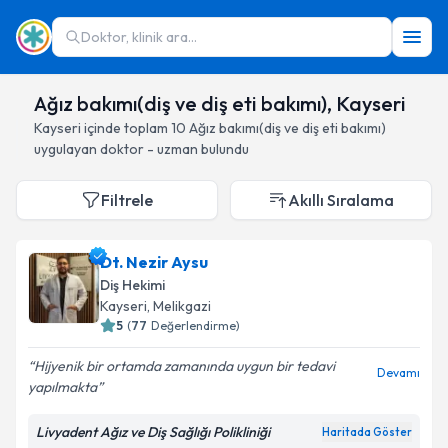
Doktor, klinik ara...
Ağız bakımı(diş ve diş eti bakımı), Kayseri
Kayseri
içinde toplam
10
Ağız bakımı(diş ve diş eti bakımı)
uygulayan doktor - uzman bulundu
Filtrele
Akıllı Sıralama
Dt. Nezir Aysu
Diş Hekimi
Kayseri
, Melikgazi
5
(
77
Değerlendirme)
Hijyenik bir ortamda zamanında uygun bir tedavi
Devamı
yapılmakta
Livyadent Ağız ve Diş Sağlığı Polikliniği
Haritada Göster