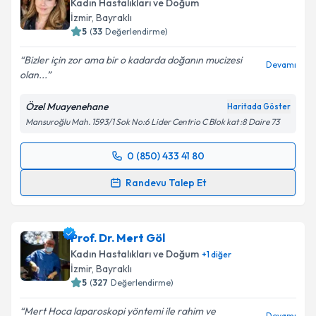
Kadın Hastalıkları ve Doğum
E-posta Adresiniz
İzmir
, Bayraklı
5
(
33
Değerlendirme)
Bizler için zor ama bir o kadarda doğanın mucizesi
Devamı
olan...
Kişisel verilerimin işlenmesine ilişkin
Aydınlatma
Metni
'ni okudum ve kişisel verilerimin belirtilen
Özel Muayenehane
Haritada Göster
kapsamda işlenmesini kabul ediyorum.
Mansuroğlu Mah. 1593/1 Sok No:6 Lider Centrio C Blok kat :8 Daire 73
Takvim Talebini Gönder
0 (850) 433 41 80
Randevu Takvimi Talebi
Randevu Talep Et
Op. Dr. Feyza Ağaca Güler
için randevu takvimi
talebi oluşturun. Size bu uzmandan randevu almanız
Prof. Dr. Mert Göl
için bir takvim hazırlandığında e-posta ile
bilgilendireceğiz.
Kadın Hastalıkları ve Doğum
+
1
diğer
İzmir
, Bayraklı
E-posta Adresiniz
5
(
327
Değerlendirme)
Mert Hoca laparoskopi yöntemi ile rahim ve
Devamı