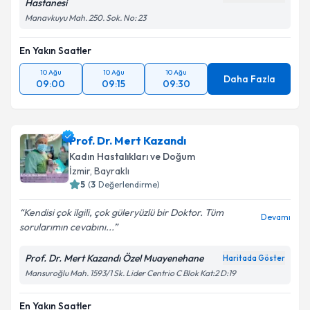
Hastanesi
Manavkuyu Mah. 250. Sok. No: 23
En Yakın Saatler
10 Ağu
10 Ağu
10 Ağu
Daha Fazla
09:00
09:15
09:30
Prof. Dr. Mert Kazandı
Kadın Hastalıkları ve Doğum
İzmir
, Bayraklı
5
(
3
Değerlendirme)
Kendisi çok ilgili, çok güleryüzlü bir Doktor. Tüm
Devamı
sorularımın cevabını...
Prof. Dr. Mert Kazandı Özel Muayenehane
Haritada Göster
Mansuroğlu Mah. 1593/1 Sk. Lider Centrio C Blok Kat:2 D:19
En Yakın Saatler