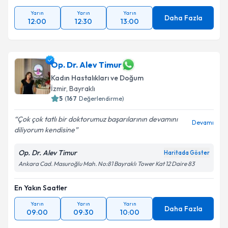
Yarın
Yarın
Yarın
Daha Fazla
12:00
12:30
13:00
Op. Dr. Alev Timur
Kadın Hastalıkları ve Doğum
İzmir
, Bayraklı
5
(
167
Değerlendirme)
Çok çok tatlı bir doktorumuz başarılarının devamını
Devamı
diliyorum kendisine
Op. Dr. Alev Timur
Haritada Göster
Ankara Cad. Masuroğlu Mah. No:81 Bayraklı Tower Kat 12 Daire 83
En Yakın Saatler
Yarın
Yarın
Yarın
Daha Fazla
09:00
09:30
10:00