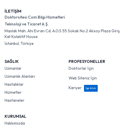
İLETİŞİM
Doktorsitesi Com Bilgi Hizmetleri
Teknoloji ve Ticaret A.Ş.
Maslak Mah. Ahi Evran Cd. A.O.S 55 Sokak No:2 Aksoy Plaza Giriş
Kat Kolektif House
İstanbul, Türkiye
SAĞLIK
PROFESYONELLER
Uzmanlar
Doktorlar İçin
Uzmanlık Alanları
Web Siteniz İçin
Hastalıklar
Kariyer
İşe Alım
Hizmetler
Hastaneler
KURUMSAL
Hakkımızda