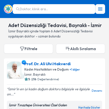
Doktor, klinik ara...
Adet Düzensizliği Tedavisi, Bayraklı - İzmir
İzmir
Bayraklı
içinde toplam
6
Adet Düzensizliği Tedavisi
uygulayan doktor - uzman bulundu
Filtrele
Akıllı Sıralama
Prof. Dr. Ali Ulvi Hakverdi
Kadın Hastalıkları ve Doğum
+
1
diğer
İzmir
, Bayraklı
5
(
216
Değerlendirme)
İzmir’in en iyi kadın doğum doktoru bilgisiyle ve ilgisiyle
Devamı
on...
İzmir Tınaztepe Üniversitesi Özel Galen
Haritada Göster