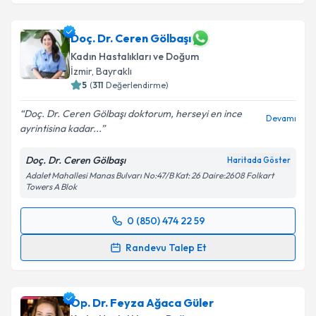
Doç. Dr. Ceren Gölbaşı
Kadın Hastalıkları ve Doğum
İzmir
, Bayraklı
5
(
311
Değerlendirme)
Doç. Dr. Ceren Gölbaşı doktorum, herseyi en ince
Devamı
ayrintisina kadar...
Doç. Dr. Ceren Gölbaşı
Haritada Göster
Adalet Mahallesi Manas Bulvarı No:47/B Kat: 26 Daire:2608 Folkart
Towers A Blok
0 (850) 474 22 59
Randevu Takvimi Talebi
Randevu Talep Et
Doç. Dr. Ceren Gölbaşı
için randevu takvimi talebi
oluşturun. Size bu uzmandan randevu almanız için bir
Op. Dr. Feyza Ağaca Güler
takvim hazırlandığında e-posta ile bilgilendireceğiz.