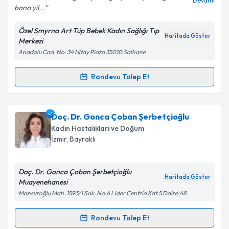
Devamı
bana yil...
Özel Smyrna Art Tüp Bebek Kadın Sağlığı Tıp
Kişisel verilerimin işlenmesine ilişkin
Aydınlatma
Haritada Göster
Merkezi
Metni
'ni okudum ve kişisel verilerimin belirtilen
Anadolu Cad. No: 34 Hitay Plaza 35010 Salhane
kapsamda işlenmesini kabul ediyorum.
Randevu Talep Et
Randevu Takvimi Talebi
Takvim Talebini Gönder
Op. Dr. Sühendan Türker Cebeci
için randevu
Doç. Dr. Gonca Çoban Şerbetçioğlu
takvimi talebi oluşturun. Size bu uzmandan randevu
Kadın Hastalıkları ve Doğum
almanız için bir takvim hazırlandığında e-posta ile
İzmir
,
Bayraklı
bilgilendireceğiz.
E-posta Adresiniz
Doç. Dr. Gonca Çoban Şerbetçioğlu
Haritada Göster
Muayenehanesi
Mansuroğlu Mah. 1593/1 Sok. No:6 Lider Centrio Kat:5 Daire:48
Kişisel verilerimin işlenmesine ilişkin
Aydınlatma
Randevu Talep Et
Randevu Takvimi Talebi
Metni
'ni okudum ve kişisel verilerimin belirtilen