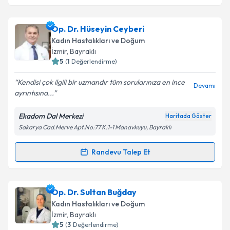
kapsamda işlenmesini kabul ediyorum.
Doç. Dr. Gonca Çoban Şerbetçioğlu
için randevu
Op. Dr. Hüseyin Ceyberi
takvimi talebi oluşturun. Size bu uzmandan randevu
Takvim Talebini Gönder
Kadın Hastalıkları ve Doğum
almanız için bir takvim hazırlandığında e-posta ile
İzmir
,
Bayraklı
bilgilendireceğiz.
5
(
1
Değerlendirme)
E-posta Adresiniz
Kendisi çok ilgili bir uzmandır tüm sorularınıza en ince
Devamı
ayrıntısına...
Ekadom Dal Merkezi
Haritada Göster
Sakarya Cad.Merve Apt.No:77 K:1-1 Manavkuyu, Bayraklı
Kişisel verilerimin işlenmesine ilişkin
Aydınlatma
Metni
'ni okudum ve kişisel verilerimin belirtilen
kapsamda işlenmesini kabul ediyorum.
Randevu Talep Et
Randevu Takvimi Talebi
Takvim Talebini Gönder
Op. Dr. Hüseyin Ceyberi
için randevu takvimi talebi
Op. Dr. Sultan Buğday
oluşturun. Size bu uzmandan randevu almanız için bir
Kadın Hastalıkları ve Doğum
takvim hazırlandığında e-posta ile bilgilendireceğiz.
İzmir
,
Bayraklı
5
(
3
Değerlendirme)