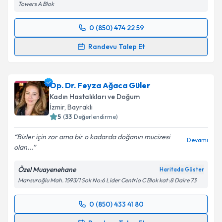
Towers A Blok
Takvim Talebini Gönder
0 (850) 474 22 59
Randevu Takvimi Talebi
Randevu Talep Et
Doç. Dr. Ceren Gölbaşı
için randevu takvimi talebi
oluşturun. Size bu uzmandan randevu almanız için bir
Op. Dr. Feyza Ağaca Güler
takvim hazırlandığında e-posta ile bilgilendireceğiz.
Kadın Hastalıkları ve Doğum
E-posta Adresiniz
İzmir
,
Bayraklı
5
(
33
Değerlendirme)
Bizler için zor ama bir o kadarda doğanın mucizesi
Devamı
olan...
Kişisel verilerimin işlenmesine ilişkin
Aydınlatma
Metni
'ni okudum ve kişisel verilerimin belirtilen
Özel Muayenehane
Haritada Göster
kapsamda işlenmesini kabul ediyorum.
Mansuroğlu Mah. 1593/1 Sok No:6 Lider Centrio C Blok kat :8 Daire 73
Takvim Talebini Gönder
0 (850) 433 41 80
Randevu Takvimi Talebi