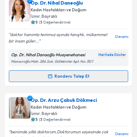
Op. Dr. Pınar Ankaya
için randevu takvimi talebi
Op. Dr. Nihal Daneoğlu
oluşturun. Size bu uzmandan randevu almanız için bir
Kadın Hastalıkları ve Doğum
takvim hazırlandığında e-posta ile bilgilendireceğiz.
İzmir
,
Bayraklı
5
(
3
Değerlendirme)
E-posta Adresiniz
doktor hanımla temmuz ayında tanıştık. mükemmel
Devamı
bir insan güler...
Op. Dr. Nihal Danaoğlu Muayenehanesi
Haritada Göster
Kişisel verilerimin işlenmesine ilişkin
Aydınlatma
Mansuroğlu Mah. 286.Sok. Gültekinler Apt. No: 35/1
Metni
'ni okudum ve kişisel verilerimin belirtilen
kapsamda işlenmesini kabul ediyorum.
Randevu Talep Et
Randevu Takvimi Talebi
Takvim Talebini Gönder
Op. Dr. Nihal Daneoğlu
için randevu takvimi talebi
Op. Dr. Arzu Çabuk Dökmeci
oluşturun. Size bu uzmandan randevu almanız için bir
Kadın Hastalıkları ve Doğum
takvim hazırlandığında e-posta ile bilgilendireceğiz.
İzmir
,
Bayraklı
5
(
3
Değerlendirme)
E-posta Adresiniz
benimde yıllık doktorum.Doktorumun sayesinde cok
Devamı