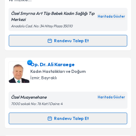
ve titizlikle...
Özel Smyrna Art Tüp Bebek Kadın Sağlığı Tıp
Kişisel verilerimin işlenmesine ilişkin
Aydınlatma
Haritada Göster
Merkezi
Metni
'ni okudum ve kişisel verilerimin belirtilen
Anadolu Cad. No: 34 Hitay Plaza 35010
kapsamda işlenmesini kabul ediyorum.
Randevu Talep Et
Randevu Takvimi Talebi
Takvim Talebini Gönder
Dr. Öğr. Üyesi Şaban Adakan
için randevu takvimi
Op. Dr. Ali Karaege
talebi oluşturun. Size bu uzmandan randevu almanız
Kadın Hastalıkları ve Doğum
için bir takvim hazırlandığında e-posta ile
İzmir
,
Bayraklı
bilgilendireceğiz.
E-posta Adresiniz
Özel Muayenehane
Haritada Göster
7000 sokak No: 76 Kat:1 Daire: 4
Randevu Talep Et
Randevu Takvimi Talebi
Kişisel verilerimin işlenmesine ilişkin
Aydınlatma
Metni
'ni okudum ve kişisel verilerimin belirtilen