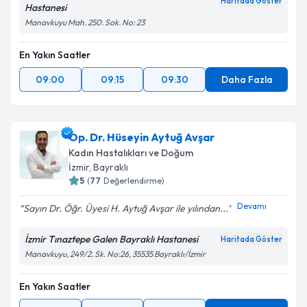
Haritada Göster
Hastanesi
Manavkuyu Mah. 250. Sok. No: 23
En Yakın Saatler
09:00
09:15
09:30
Daha Fazla
Op. Dr. Hüseyin Aytuğ Avşar
Kadın Hastalıkları ve Doğum
İzmir
,
Bayraklı
5
(
77
Değerlendirme)
Devamı
Sayın Dr. Öğr. Üyesi H. Aytuğ Avşar ile yılından...
İzmir Tınaztepe Galen Bayraklı Hastanesi
Haritada Göster
Manavkuyu, 249/2. Sk. No:26, 35535 Bayraklı/İzmir
En Yakın Saatler