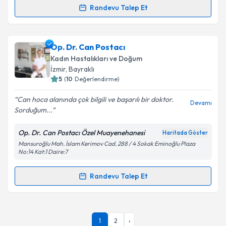
Randevu Talep Et
Randevu Takvimi Talebi
Takvim Talebini Gönder
Op. Dr. Berrin Korkut
için randevu takvimi talebi
Op. Dr. Can Postacı
oluşturun. Size bu uzmandan randevu almanız için bir
Kadın Hastalıkları ve Doğum
takvim hazırlandığında e-posta ile bilgilendireceğiz.
İzmir
,
Bayraklı
5
(
10
Değerlendirme)
E-posta Adresiniz
Can hoca alanında çok bilgili ve başarılı bir doktor.
Devamı
Sorduğum...
Op. Dr. Can Postacı Özel Muayenehanesi
Haritada Göster
Kişisel verilerimin işlenmesine ilişkin
Aydınlatma
Mansuroğlu Mah. İslam Kerimov Cad. 288 / 4 Sokak Eminoğlu Plaza
Metni
'ni okudum ve kişisel verilerimin belirtilen
No:14 Kat:1 Daire:7
kapsamda işlenmesini kabul ediyorum.
Randevu Talep Et
Randevu Takvimi Talebi
Takvim Talebini Gönder
Op. Dr. Can Postacı
için randevu takvimi talebi
1
2
›
oluşturun. Size bu uzmandan randevu almanız için bir