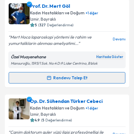
kapsamda işlenmesini kabul ediyorum.
Op. Dr. Ali Karaege
için randevu takvimi talebi
Prof. Dr. Mert Göl
oluşturun. Size bu uzmandan randevu almanız için bir
Kadın Hastalıkları ve Doğum
+
1
diğer
takvim hazırlandığında e-posta ile bilgilendireceğiz.
Takvim Talebini Gönder
İzmir
,
Bayraklı
5
(
327
Değerlendirme)
E-posta Adresiniz
Mert Hoca laparoskopi yöntemi ile rahim ve
Devamı
yumurtaliklarin alınması ameliyatimi...
Özel Muayenehane
Haritada Göster
Kişisel verilerimin işlenmesine ilişkin
Aydınlatma
Mansuroğlu, 1593/1 Sok. No:4 D:9 Lider Centrino, B blok
Metni
'ni okudum ve kişisel verilerimin belirtilen
kapsamda işlenmesini kabul ediyorum.
Randevu Talep Et
Randevu Takvimi Talebi
Takvim Talebini Gönder
Prof. Dr. Mert Göl
için randevu takvimi talebi
Op. Dr. Sühendan Türker Cebeci
oluşturun. Size bu uzmandan randevu almanız için bir
Kadın Hastalıkları ve Doğum
+
1
diğer
takvim hazırlandığında e-posta ile bilgilendireceğiz.
İzmir
,
Bayraklı
4.9
(
5
Değerlendirme)
E-posta Adresiniz
Canim doktorum guler yüzü ilgisi profesyönelligi ile