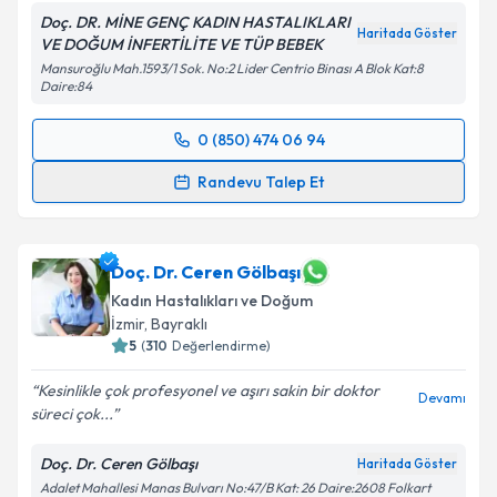
Doç. DR. MİNE GENÇ KADIN HASTALIKLARI
Haritada Göster
VE DOĞUM İNFERTİLİTE VE TÜP BEBEK
Mansuroğlu Mah.1593/1 Sok. No:2 Lider Centrio Binası A Blok Kat:8
Daire:84
0 (850) 474 06 94
Randevu Takvimi Talebi
Randevu Talep Et
Doç. Dr. Mine Genç
için randevu takvimi talebi
oluşturun. Size bu uzmandan randevu almanız için bir
takvim hazırlandığında e-posta ile bilgilendireceğiz.
Doç. Dr. Ceren Gölbaşı
Kadın Hastalıkları ve Doğum
E-posta Adresiniz
İzmir
,
Bayraklı
5
(
310
Değerlendirme)
Kesinlikle çok profesyonel ve aşırı sakin bir doktor
Devamı
süreci çok...
Kişisel verilerimin işlenmesine ilişkin
Aydınlatma
Metni
'ni okudum ve kişisel verilerimin belirtilen
Doç. Dr. Ceren Gölbaşı
Haritada Göster
kapsamda işlenmesini kabul ediyorum.
Adalet Mahallesi Manas Bulvarı No:47/B Kat: 26 Daire:2608 Folkart