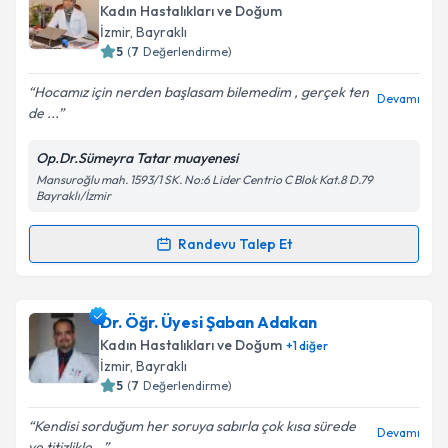
oluşturun. Size bu uzmandan randevu almanız için bir
Kadın Hastalıkları ve Doğum
takvim hazırlandığında e-posta ile bilgilendireceğiz.
İzmir
,
Bayraklı
5
(
7
Değerlendirme)
E-posta Adresiniz
Hocamız için nerden başlasam bilemedim , gerçek ten
Devamı
de ...
Op.Dr.Sümeyra Tatar muayenesi
Kişisel verilerimin işlenmesine ilişkin
Aydınlatma
Mansuroğlu mah. 1593/1 SK. No:6 Lider Centrio C Blok Kat.8 D.79
Metni
'ni okudum ve kişisel verilerimin belirtilen
Bayraklı/İzmir
kapsamda işlenmesini kabul ediyorum.
Randevu Talep Et
Randevu Takvimi Talebi
Takvim Talebini Gönder
Op. Dr. Sümeyra Tatar
için randevu takvimi talebi
Dr. Öğr. Üyesi Şaban Adakan
oluşturun. Size bu uzmandan randevu almanız için bir
Kadın Hastalıkları ve Doğum
+
1
diğer
takvim hazırlandığında e-posta ile bilgilendireceğiz.
İzmir
,
Bayraklı
5
(
7
Değerlendirme)
E-posta Adresiniz
Kendisi sorduğum her soruya sabırla çok kısa sürede
Devamı