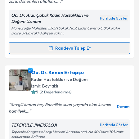
zorlu dönemleri atlattım.....
Op. Dr. Arzu Çabuk Kadın Hastalıkları ve
Kişisel verilerimin işlenmesine ilişkin
Aydınlatma
Haritada Göster
Doğum Uzmanı
Metni
'ni okudum ve kişisel verilerimin belirtilen
Mansuroğlu Mahallesi 1593/1 Sokak No:6 Lider Centrio C Blok Kat:4
kapsamda işlenmesini kabul ediyorum.
Daire:37 Bayraklı Adliyesi yakını,
Randevu Talep Et
Takvim Talebini Gönder
Randevu Takvimi Talebi
Op. Dr. Arzu Çabuk Dökmeci
için randevu takvimi
Op. Dr. Kenan Ertopçu
talebi oluşturun. Size bu uzmandan randevu almanız
Kadın Hastalıkları ve Doğum
için bir takvim hazırlandığında e-posta ile
İzmir
,
Bayraklı
bilgilendireceğiz.
5
(
2
Değerlendirme)
E-posta Adresiniz
Sevgili kenan bey öncelikle suan yaşında olan kızımın
Devamı
hamilelik...
TEPEKULE JİNEKOLOJİ
Haritada Göster
Tepekule Kongre ve Sergi Merkezi Anadolu cad. No 40 Daire 701 İzmir
Kişisel verilerimin işlenmesine ilişkin
Aydınlatma
Adalet mah.Salhane