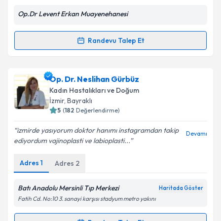
Op.Dr Levent Erkan Muayenehanesi
Kişisel verilerimin işlenmesine ilişkin
Aydınlatma
Metni
'ni okudum ve kişisel verilerimin belirtilen
kapsamda işlenmesini kabul ediyorum.
Randevu Talep Et
Randevu Takvimi Talebi
Takvim Talebini Gönder
Op. Dr. Levent Erkan
için randevu takvimi talebi
Op. Dr. Neslihan Gürbüz
oluşturun. Size bu uzmandan randevu almanız için bir
Kadın Hastalıkları ve Doğum
takvim hazırlandığında e-posta ile bilgilendireceğiz.
İzmir
,
Bayraklı
5
(
182
Değerlendirme)
E-posta Adresiniz
izmirde yasıyorum doktor hanımı instagramdan takip
Devamı
ediyordum vajinoplasti ve labioplasti...
Adres
1
Adres
2
Kişisel verilerimin işlenmesine ilişkin
Aydınlatma
Metni
'ni okudum ve kişisel verilerimin belirtilen
kapsamda işlenmesini kabul ediyorum.
Batı Anadolu Mersinli Tıp Merkezi
Haritada Göster
Fatih Cd. No:10 3. sanayi karşısı stadyum metro yakını
Takvim Talebini Gönder