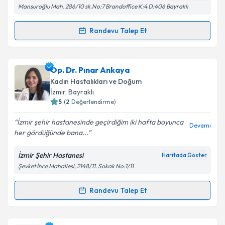
Mansuroğlu Mah. 286/10 sk.No:7 Brandoffice K:4 D:406 Bayraklı
Metni
'ni okudum ve kişisel verilerimin belirtilen
kapsamda işlenmesini kabul ediyorum.
Randevu Talep Et
Randevu Takvimi Talebi
Takvim Talebini Gönder
Op. Dr. Minegül Eben
için randevu takvimi talebi
Op. Dr. Pınar Ankaya
oluşturun. Size bu uzmandan randevu almanız için bir
Kadın Hastalıkları ve Doğum
takvim hazırlandığında e-posta ile bilgilendireceğiz.
İzmir
,
Bayraklı
5
(
2
Değerlendirme)
E-posta Adresiniz
İzmir şehir hastanesinde geçirdiğim iki hafta boyunca
Devamı
her gördüğünde bana...
İzmir Şehir Hastanesi
Haritada Göster
Kişisel verilerimin işlenmesine ilişkin
Aydınlatma
Şevket İnce Mahallesi, 2148/11. Sokak No:1/11
Metni
'ni okudum ve kişisel verilerimin belirtilen
kapsamda işlenmesini kabul ediyorum.
Randevu Talep Et
Randevu Takvimi Talebi
Takvim Talebini Gönder