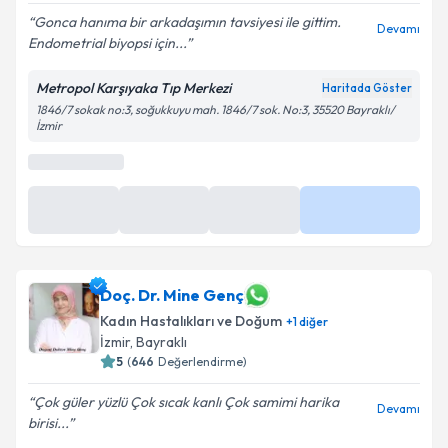
Gonca hanıma bir arkadaşımın tavsiyesi ile gittim.
Devamı
Endometrial biyopsi için...
Metropol Karşıyaka Tıp Merkezi
Haritada Göster
1846/7 sokak no:3, soğukkuyu mah. 1846/7 sok. No:3, 35520 Bayraklı/
İzmir
En Yakın Saatler
09:45
13:00
13:15
Daha Fazla
Doç. Dr. Mine Genç
Kadın Hastalıkları ve Doğum
+
1
diğer
İzmir
,
Bayraklı
5
(
646
Değerlendirme)
Çok güler yüzlü Çok sıcak kanlı Çok samimi harika
Devamı
birisi...