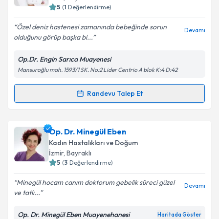
bilgilendireceğiz.
5
(
1
Değerlendirme)
E-posta Adresiniz
Özel deniz hastenesi zamanında bebeğinde sorun
Devamı
olduğunu görüp başka bi...
Op.Dr. Engin Sarıca Muayenesi
Mansuroğlu mah. 1593/1 SK. No:2 Lider Centrio A blok K:4 D:42
Kişisel verilerimin işlenmesine ilişkin
Aydınlatma
Metni
'ni okudum ve kişisel verilerimin belirtilen
kapsamda işlenmesini kabul ediyorum.
Randevu Talep Et
Randevu Takvimi Talebi
Takvim Talebini Gönder
Op. Dr. Engin Sarıca
için randevu takvimi talebi
Op. Dr. Minegül Eben
oluşturun. Size bu uzmandan randevu almanız için bir
Kadın Hastalıkları ve Doğum
takvim hazırlandığında e-posta ile bilgilendireceğiz.
İzmir
,
Bayraklı
5
(
3
Değerlendirme)
E-posta Adresiniz
Minegül hocam canım doktorum gebelik süreci güzel
Devamı
ve tatlı...
Op. Dr. Minegül Eben Muayenehanesi
Haritada Göster
Kişisel verilerimin işlenmesine ilişkin
Aydınlatma