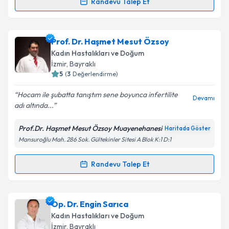
Randevu Talep Et
Randevu Takvimi Talebi
Op. Dr. Neslihan Gürbüz
için randevu takvimi talebi
Prof. Dr. Haşmet Mesut Özsoy
oluşturun. Size bu uzmandan randevu almanız için bir
Kadın Hastalıkları ve Doğum
takvim hazırlandığında e-posta ile bilgilendireceğiz.
İzmir
,
Bayraklı
5
(
3
Değerlendirme)
E-posta Adresiniz
Hocam ile şubatta tanıştım sene boyunca infertilite
Devamı
adı altında...
Prof.Dr. Haşmet Mesut Özsoy Muayenehanesi
Haritada Göster
Kişisel verilerimin işlenmesine ilişkin
Aydınlatma
Mansuroğlu Mah. 286 Sok. Gültekinler Sitesi A Blok K:1 D:1
Metni
'ni okudum ve kişisel verilerimin belirtilen
kapsamda işlenmesini kabul ediyorum.
Randevu Talep Et
Randevu Takvimi Talebi
Takvim Talebini Gönder
Prof. Dr. Haşmet Mesut Özsoy
için randevu takvimi
Op. Dr. Engin Sarıca
talebi oluşturun. Size bu uzmandan randevu almanız
Kadın Hastalıkları ve Doğum
için bir takvim hazırlandığında e-posta ile
İzmir
,
Bayraklı