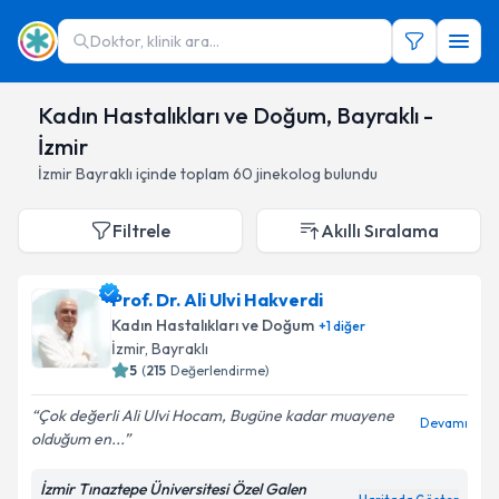
Doktor, klinik ara...
Kadın Hastalıkları ve Doğum, Bayraklı -
İzmir
İzmir
Bayraklı
içinde toplam
60
jinekolog
bulundu
Filtrele
Akıllı Sıralama
Prof. Dr. Ali Ulvi Hakverdi
Kadın Hastalıkları ve Doğum
+
1
diğer
İzmir
,
Bayraklı
5
(
215
Değerlendirme)
Çok değerli Ali Ulvi Hocam, Bugüne kadar muayene
Devamı
olduğum en...
İzmir Tınaztepe Üniversitesi Özel Galen