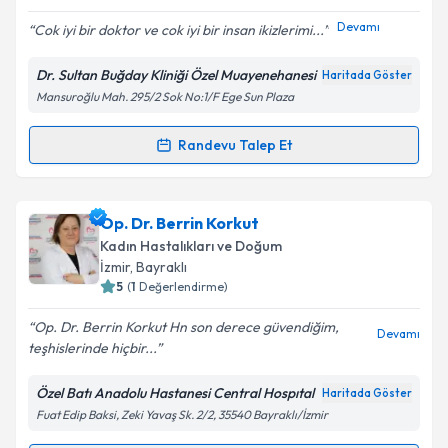
E-posta Adresiniz
Devamı
Cok iyi bir doktor ve cok iyi bir insan ikizlerimi...
Dr. Sultan Buğday Kliniği Özel Muayenehanesi
Haritada Göster
Mansuroğlu Mah. 295/2 Sok No:1/F Ege Sun Plaza
Kişisel verilerimin işlenmesine ilişkin
Aydınlatma
Metni
'ni okudum ve kişisel verilerimin belirtilen
kapsamda işlenmesini kabul ediyorum.
Randevu Talep Et
Randevu Takvimi Talebi
Takvim Talebini Gönder
Op. Dr. Sultan Buğday
için randevu takvimi talebi
Op. Dr. Berrin Korkut
oluşturun. Size bu uzmandan randevu almanız için bir
Kadın Hastalıkları ve Doğum
takvim hazırlandığında e-posta ile bilgilendireceğiz.
İzmir
,
Bayraklı
5
(
1
Değerlendirme)
E-posta Adresiniz
Op. Dr. Berrin Korkut Hn son derece güvendiğim,
Devamı
teşhislerinde hiçbir...
Özel Batı Anadolu Hastanesi Central Hospıtal
Haritada Göster
Kişisel verilerimin işlenmesine ilişkin
Aydınlatma
Fuat Edip Baksi, Zeki Yavaş Sk. 2/2, 35540 Bayraklı/İzmir
Metni
'ni okudum ve kişisel verilerimin belirtilen
kapsamda işlenmesini kabul ediyorum.