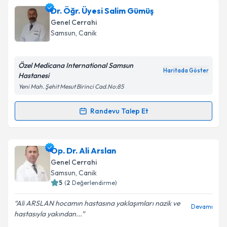
Doç. Dr. Sönmez Ocak
için randevu takvimi talebi
Dr. Öğr. Üyesi Salim Gümüş
oluşturun. Size bu uzmandan randevu almanız için bir
Genel Cerrahi
takvim hazırlandığında e-posta ile bilgilendireceğiz.
Samsun
,
Canik
E-posta Adresiniz
Özel Medicana International Samsun
Haritada Göster
Hastanesi
Yeni Mah. Şehit Mesut Birinci Cad.No:85
Kişisel verilerimin işlenmesine ilişkin
Aydınlatma
Metni
'ni okudum ve kişisel verilerimin belirtilen
Randevu Talep Et
Randevu Takvimi Talebi
kapsamda işlenmesini kabul ediyorum.
Dr. Öğr. Üyesi Salim Gümüş
için randevu takvimi
Op. Dr. Ali Arslan
Takvim Talebini Gönder
talebi oluşturun. Size bu uzmandan randevu almanız
Genel Cerrahi
için bir takvim hazırlandığında e-posta ile
Samsun
,
Canik
bilgilendireceğiz.
5
(
2
Değerlendirme)
E-posta Adresiniz
Ali ARSLAN hocamın hastasına yaklaşımları nazik ve
Devamı
hastasıyla yakından...