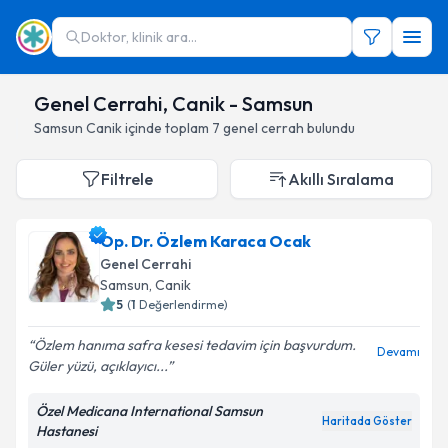
Doktor, klinik ara...
Genel Cerrahi, Canik - Samsun
Samsun
Canik
içinde toplam
7
genel cerrah
bulundu
Filtrele
Akıllı Sıralama
Op. Dr. Özlem Karaca Ocak
Genel Cerrahi
Samsun
,
Canik
5
(
1
Değerlendirme)
Özlem hanıma safra kesesi tedavim için başvurdum.
Devamı
Güler yüzü, açıklayıcı...
Özel Medicana International Samsun
Haritada Göster
Hastanesi