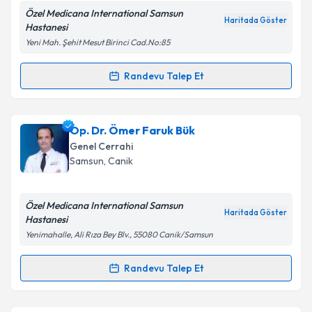
Özel Medicana International Samsun
Haritada Göster
Hastanesi
Kişisel verilerimin işlenmesine ilişkin
Aydınlatma
Yeni Mah. Şehit Mesut Birinci Cad.No:85
Metni
'ni okudum ve kişisel verilerimin belirtilen
kapsamda işlenmesini kabul ediyorum.
Randevu Talep Et
Randevu Takvimi Talebi
Takvim Talebini Gönder
Op. Dr. Ali Arslan
için randevu takvimi talebi
Op. Dr. Ömer Faruk Bük
oluşturun. Size bu uzmandan randevu almanız için bir
Genel Cerrahi
takvim hazırlandığında e-posta ile bilgilendireceğiz.
Samsun
,
Canik
E-posta Adresiniz
Özel Medicana International Samsun
Haritada Göster
Hastanesi
Yenimahalle, Ali Rıza Bey Blv., 55080 Canik/Samsun
Kişisel verilerimin işlenmesine ilişkin
Aydınlatma
Metni
'ni okudum ve kişisel verilerimin belirtilen
Randevu Talep Et
Randevu Takvimi Talebi
kapsamda işlenmesini kabul ediyorum.