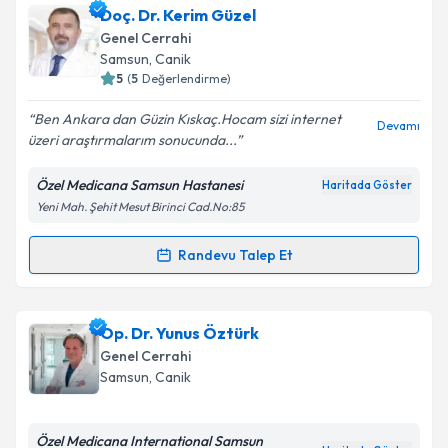
Op. Dr. Ömer Faruk Bük
için randevu takvimi talebi
Doç. Dr. Kerim Güzel
Takvim Talebini Gönder
oluşturun. Size bu uzmandan randevu almanız için bir
Genel Cerrahi
takvim hazırlandığında e-posta ile bilgilendireceğiz.
Samsun
,
Canik
5
(
5
Değerlendirme)
E-posta Adresiniz
Ben Ankara dan Güzin Kıskaç.Hocam sizi internet
Devamı
üzeri araştırmalarım sonucunda...
Özel Medicana Samsun Hastanesi
Haritada Göster
Kişisel verilerimin işlenmesine ilişkin
Aydınlatma
Yeni Mah. Şehit Mesut Birinci Cad.No:85
Metni
'ni okudum ve kişisel verilerimin belirtilen
kapsamda işlenmesini kabul ediyorum.
Randevu Talep Et
Randevu Takvimi Talebi
Takvim Talebini Gönder
Doç. Dr. Kerim Güzel
için randevu takvimi talebi
Op. Dr. Yunus Öztürk
oluşturun. Size bu uzmandan randevu almanız için bir
Genel Cerrahi
takvim hazırlandığında e-posta ile bilgilendireceğiz.
Samsun
,
Canik
E-posta Adresiniz
Özel Medicana International Samsun