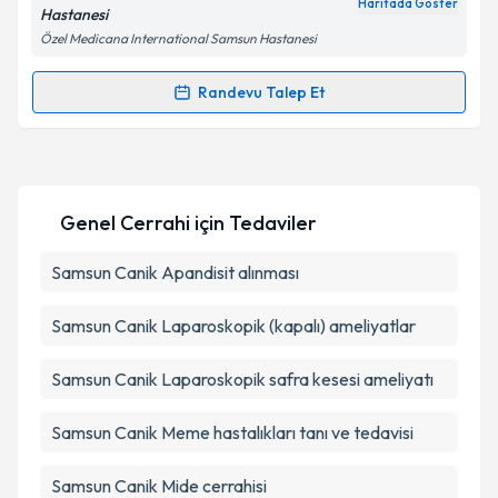
Haritada Göster
Hastanesi
Özel Medicana International Samsun Hastanesi
Kişisel verilerimin işlenmesine ilişkin
Aydınlatma
Metni
'ni okudum ve kişisel verilerimin belirtilen
Randevu Talep Et
Randevu Takvimi Talebi
kapsamda işlenmesini kabul ediyorum.
Op. Dr. Yunus Öztürk
için randevu takvimi talebi
Takvim Talebini Gönder
oluşturun. Size bu uzmandan randevu almanız için bir
Genel Cerrahi
için Tedaviler
takvim hazırlandığında e-posta ile bilgilendireceğiz.
E-posta Adresiniz
Samsun Canik Apandisit alınması
Samsun Canik Laparoskopik (kapalı) ameliyatlar
Kişisel verilerimin işlenmesine ilişkin
Aydınlatma
Samsun Canik Laparoskopik safra kesesi ameliyatı
Metni
'ni okudum ve kişisel verilerimin belirtilen
kapsamda işlenmesini kabul ediyorum.
Samsun Canik Meme hastalıkları tanı ve tedavisi
Samsun Canik Mide cerrahisi
Takvim Talebini Gönder