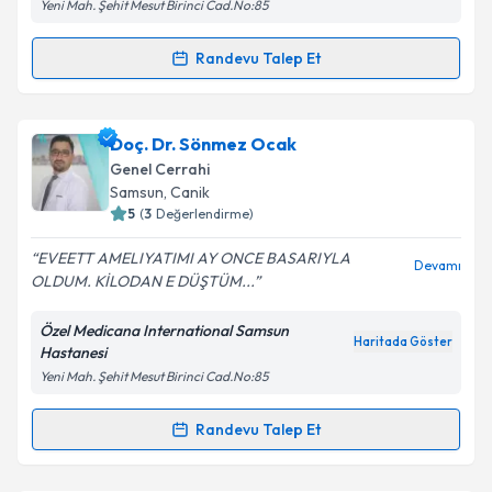
Yeni Mah. Şehit Mesut Birinci Cad.No:85
Randevu Talep Et
Randevu Takvimi Talebi
Op. Dr. Özlem Karaca Ocak
için randevu takvimi
Doç. Dr. Sönmez Ocak
talebi oluşturun. Size bu uzmandan randevu almanız
Genel Cerrahi
için bir takvim hazırlandığında e-posta ile
Samsun
,
Canik
bilgilendireceğiz.
5
(
3
Değerlendirme)
E-posta Adresiniz
EVEETT AMELIYATIMI AY ONCE BASARIYLA
Devamı
OLDUM. KİLODAN E DÜŞTÜM...
Özel Medicana International Samsun
Haritada Göster
Hastanesi
Kişisel verilerimin işlenmesine ilişkin
Aydınlatma
Yeni Mah. Şehit Mesut Birinci Cad.No:85
Metni
'ni okudum ve kişisel verilerimin belirtilen
kapsamda işlenmesini kabul ediyorum.
Randevu Talep Et
Randevu Takvimi Talebi
Takvim Talebini Gönder