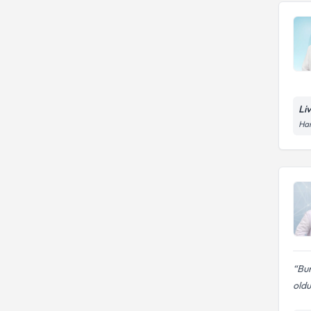
Li
Han
Bu
oldu