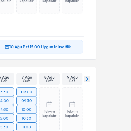
palıdır
kapalıdır
kapalıdır
kapalıdır
10 Ağu
Pzt
15:00
Uygun Müsaitlik
6 Ağu
7 Ağu
8 Ağu
9 Ağu
Per
Cum
Cmt
Paz
13:30
09:00
14:00
09:30
14:30
10:00
Takvim
Takvim
kapalıdır
kapalıdır
15:00
10:30
15:30
11:00