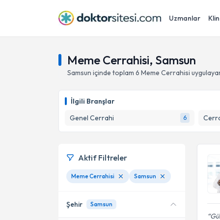
Uzmanlar
Klin
Meme Cerrahisi, Samsun
Samsun
içinde toplam
6
Meme Cerrahisi
uygulaya
İlgili Branşlar
Genel Cerrahi
Cerra
6
Aktif Filtreler
Meme Cerrahisi
Samsun
Şehir
Samsun
Gül