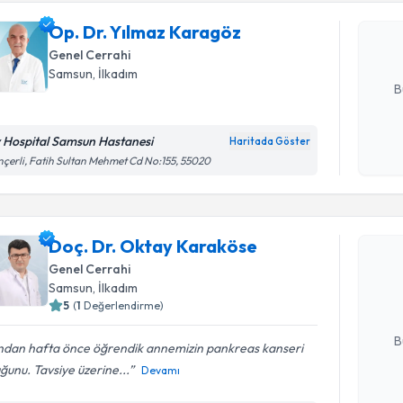
Size bu uzm
Op. Dr. Yılmaz Karagöz
hazırlandığ
Genel Cerrahi
E-posta Ad
Samsun
, İlkadım
B
v Hospital Samsun Hastanesi
Haritada Göster
Kişisel
çerli, Fatih Sultan Mehmet Cd No:155, 55020
okudum
Randevu T
işlenm
Doç. Dr. Oktay Karaköse
Doç. Dr. 
Size bu uzm
Genel Cerrahi
hazırlandığ
Samsun
, İlkadım
5
(
1
Değerlendirme)
E-posta Ad
B
ndan hafta önce öğrendik annemizin pankreas kanseri
ğunu. Tavsiye üzerine...
Devamı