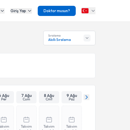
Giriş Yap
Doktor musun?
Sıralama
Akıllı Sıralama
6 Ağu
7 Ağu
8 Ağu
9 Ağu
Per
Cum
Cmt
Paz
Takvim
Takvim
Takvim
Takvim