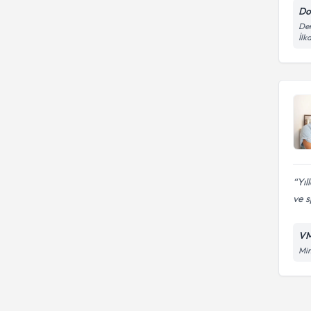
Do
Der
İl
Yıl
ve s
VM
Mim