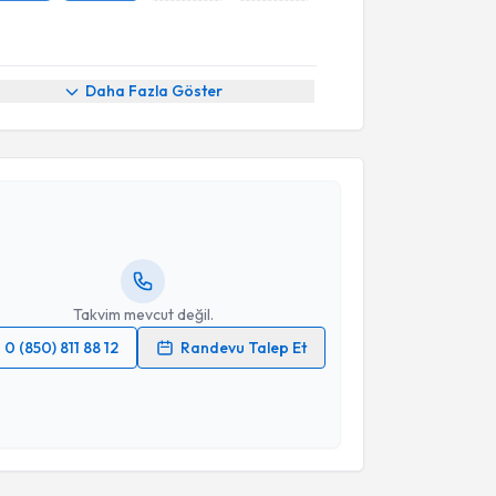
Daha Fazla Göster
akvimi Talebi
edat Ocak
için randevu takvimi talebi oluşturun. Size
 randevu almanız için bir takvim hazırlandığında e-
lgilendireceğiz.
resiniz
Takvim mevcut değil.
0 (850) 811 88 12
Randevu Talep Et
 verilerimin işlenmesine ilişkin
Aydınlatma Metni
'ni
 ve kişisel verilerimin belirtilen kapsamda
akvimi Talebi
esini kabul ediyorum.
ılmaz Karagöz
için randevu takvimi talebi oluşturun.
Takvim Talebini Gönder