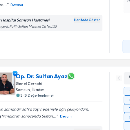
ka
n...
Devamı
v Hospital Samsun Hastanesi
Haritada Göster
çerli, Fatih Sultan Mehmet Cd No:155
Op. Dr. Sultan Ayaz
Genel Cerrahi
Samsun
, İlkadım
5
(
3
Değerlendirme)
n zamandır safra taşı nedeniyle ağrı çekiyordum.
ştırmalarım sonucunda Sultan...
Devamı