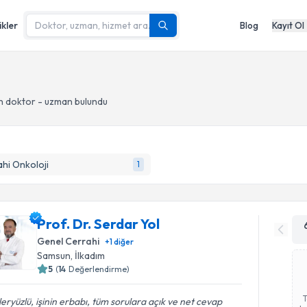
ikler
Blog
Kayıt Ol
n doktor - uzman bulundu
hi Onkoloji
1
Prof. Dr. Serdar Yol
Genel Cerrahi
+
1
diğer
Samsun
, İlkadım
5
(
14
Değerlendirme)
eryüzlü, işinin erbabı, tüm sorulara açık ve net cevap