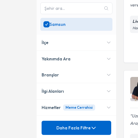
vere
Li
Samsun
Han
İlçe
Yakınımda Ara
Branşlar
Konumuma yakın uzmanları
İlkadım
göster
Atakum
İlgi Alanları
Hizmetler
Meme Cerrahisi
Genel Cerrahi
Uzu
Cerrahi Onkoloji
Ara
Mezuniyet
Fıtık Cerrahisi
Daha Fazla Filtre