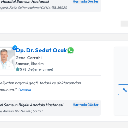
v Hospital Samsun Hastanesi
Haritada Göster
çerli, Fatih Sultan Mehmet Cd No:155, 55020
Randevu T
Op. Dr. S
Op. Dr. Sedat Ocak
bu uzmandan
Genel Cerrahi
posta ile bi
Samsun
, İlkadım
5
(
8
Değerlendirme)
E-posta Ad
liyatım başarılı geçti, tedavi ve doktorumdan
mnunum.
Devamı
Kişisel
okudum
el Samsun Büyük Anadolu Hastanesi
Haritada Göster
Randevu T
işlenm
e, Atatürk Blv. No:160, 55030
Op. Dr. Y