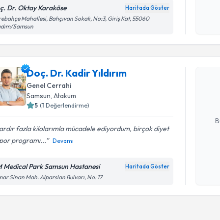
Kişisel
ç. Dr. Oktay Karaköse
Haritada Göster
okudum
ebahçe Mahallesi, Bahçıvan Sokak, No:3, Giriş Kat, 55060
işlenm
kadım/Samsun
Randevu T
Doç. Dr. K
Doç. Dr. Kadir Yıldırım
Size bu uzm
Genel Cerrahi
hazırlandığ
Samsun
, Atakum
5
(
1
Değerlendirme)
E-posta Ad
B
lardır fazla kilolarımla mücadele ediyordum, birçok diyet
por programı...
Devamı
Kişisel
okudum
 Medical Park Samsun Hastanesi
Haritada Göster
işlenm
ar Sinan Mah. Alparslan Bulvarı, No: 17