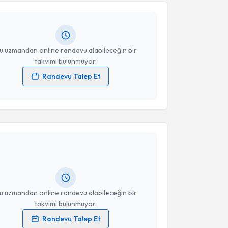
andan randevu almanız için bir takvim
ında e-posta ile bilgilendireceğiz.
resiniz
u uzmandan online randevu alabileceğin bir
takvimi bulunmuyor.
Randevu Talep Et
 verilerimin işlenmesine ilişkin
Aydınlatma Metni
'ni
 ve kişisel verilerimin belirtilen kapsamda
akvimi Talebi
esini kabul ediyorum.
Takvim Talebini Gönder
Oktay Karaköse
için randevu takvimi talebi oluşturun.
andan randevu almanız için bir takvim
ında e-posta ile bilgilendireceğiz.
resiniz
u uzmandan online randevu alabileceğin bir
takvimi bulunmuyor.
Randevu Talep Et