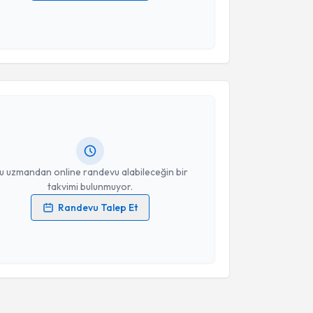
 verilerimin işlenmesine ilişkin
Aydınlatma Metni
'ni
 ve kişisel verilerimin belirtilen kapsamda
esini kabul ediyorum.
akvimi Talebi
Takvim Talebini Gönder
adir Yıldırım
için randevu takvimi talebi oluşturun.
andan randevu almanız için bir takvim
ında e-posta ile bilgilendireceğiz.
resiniz
u uzmandan online randevu alabileceğin bir
takvimi bulunmuyor.
Randevu Talep Et
 verilerimin işlenmesine ilişkin
Aydınlatma Metni
'ni
 ve kişisel verilerimin belirtilen kapsamda
esini kabul ediyorum.
Takvim Talebini Gönder