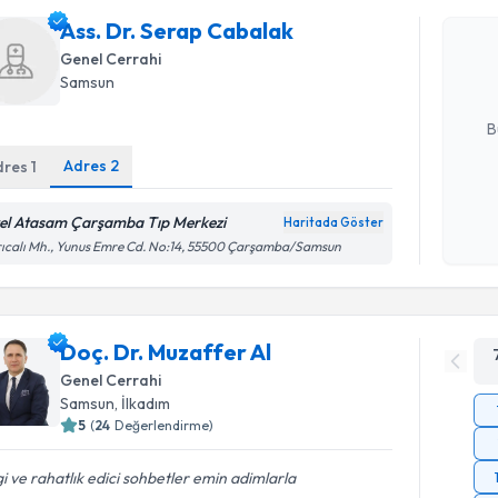
Ass. Dr. 
Ass. Dr. Serap Cabalak
Size bu uzm
hazırlandığ
Genel Cerrahi
Samsun
E-posta Ad
B
Adres
2
dres
1
Kişisel
el Atasam Çarşamba Tıp Merkezi
Haritada Göster
okudum
ıcalı Mh., Yunus Emre Cd. No:14, 55500 Çarşamba/Samsun
işlenm
Doç. Dr. Muzaffer Al
Genel Cerrahi
Samsun
,
İlkadım
5
(
24
Değerlendirme)
gi ve rahatlık edici sohbetler emin adimlarla