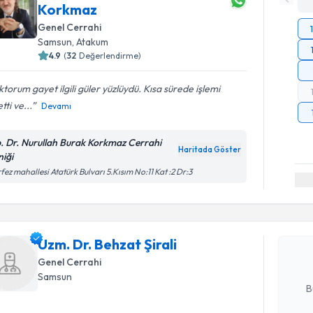
Korkmaz
Genel Cerrahi
Samsun
,
Atakum
4.9
(
32
Değerlendirme)
torum gayet ilgili güler yüzlüydü. Kısa sürede işlemi
tti ve...
Devamı
. Dr. Nurullah Burak Korkmaz Cerrahi
Haritada Göster
niği
Randevu T
fez mahallesi Atatürk Bulvarı 5.Kısım No:11 Kat :2 Dr:3
Uzm. Dr. B
Size bu uzm
Uzm. Dr. Behzat Şirali
hazırlandığ
Genel Cerrahi
E-posta Ad
Samsun
B