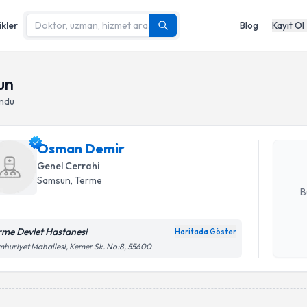
ikler
Blog
Kayıt Ol
Randevu T
un
undu
Osman De
uzmandan ra
Osman Demir
posta ile bi
Genel Cerrahi
E-posta Ad
Samsun
,
Terme
B
rme Devlet Hastanesi
Haritada Göster
Kişisel
huriyet Mahallesi, Kemer Sk. No:8, 55600
okudum
işlenm