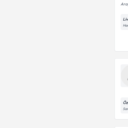
Ara
Li
Han
Öz
Sar