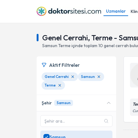
Uzmanlar
Klin
Genel Cerrahi, Terme - Sams
Samsun
Terme
içinde toplam
10
genel cerrah
bul
Aktif Filtreler
Genel Cerrahi
Samsun
Terme
Şehir
Samsun
Te
Cum
Samsun