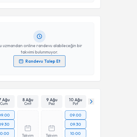
Takvim Talebini Gönder
zci
için randevu takvimi talebi oluşturun. Size bu
ndevu almanız için bir takvim hazırlandığında e-
lgilendireceğiz.
resiniz
u uzmandan online randevu alabileceğin bir
takvimi bulunmuyor.
Randevu Talep Et
 verilerimin işlenmesine ilişkin
Aydınlatma Metni
'ni
 ve kişisel verilerimin belirtilen kapsamda
esini kabul ediyorum.
Takvim Talebini Gönder
7 Ağu
8 Ağu
9 Ağu
10 Ağu
Cum
Cmt
Paz
Pzt
09:00
09:00
09:30
09:30
10:00
10:00
Takvim
Takvim