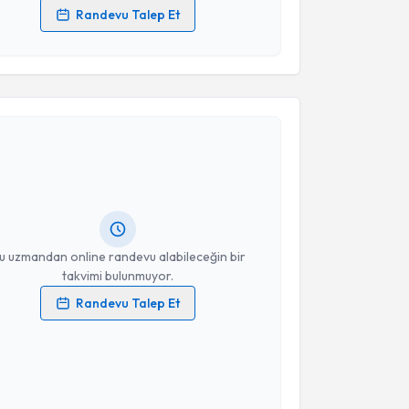
Randevu Talep Et
 verilerimin işlenmesine ilişkin
Aydınlatma Metni
'ni
 ve kişisel verilerimin belirtilen kapsamda
esini kabul ediyorum.
akvimi Talebi
Takvim Talebini Gönder
in Eraslan
için randevu takvimi talebi oluşturun. Size
 randevu almanız için bir takvim hazırlandığında e-
lgilendireceğiz.
resiniz
u uzmandan online randevu alabileceğin bir
takvimi bulunmuyor.
Randevu Talep Et
 verilerimin işlenmesine ilişkin
Aydınlatma Metni
'ni
 ve kişisel verilerimin belirtilen kapsamda
esini kabul ediyorum.
akvimi Talebi