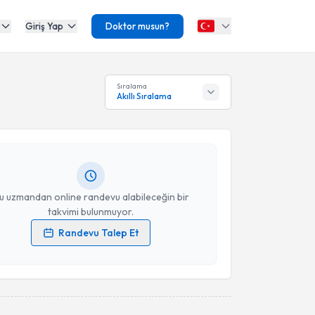
Giriş Yap
Doktor musun?
akvimi Talebi
Sıralama
Akıllı Sıralama
mir
için randevu takvimi talebi oluşturun. Size bu
ndevu almanız için bir takvim hazırlandığında e-
lgilendireceğiz.
resiniz
u uzmandan online randevu alabileceğin bir
takvimi bulunmuyor.
Randevu Talep Et
 verilerimin işlenmesine ilişkin
Aydınlatma Metni
'ni
 ve kişisel verilerimin belirtilen kapsamda
esini kabul ediyorum.