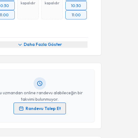
kapalıdır
kapalıdır
10:30
10:30
11:00
11:00
akvimi Talebi
Daha Fazla Göster
Ömer Gürer
için randevu takvimi talebi oluşturun.
andan randevu almanız için bir takvim
ında e-posta ile bilgilendireceğiz.
resiniz
u uzmandan online randevu alabileceğin bir
takvimi bulunmuyor.
Randevu Talep Et
 verilerimin işlenmesine ilişkin
Aydınlatma Metni
'ni
akvimi Talebi
 ve kişisel verilerimin belirtilen kapsamda
esini kabul ediyorum.