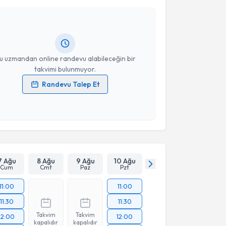
Serap Cabalak
için randevu takvimi talebi oluşturun.
Takvim Talebini Gönder
andan randevu almanız için bir takvim
ında e-posta ile bilgilendireceğiz.
resiniz
u uzmandan online randevu alabileceğin bir
takvimi bulunmuyor.
Randevu Talep Et
 verilerimin işlenmesine ilişkin
Aydınlatma Metni
'ni
 ve kişisel verilerimin belirtilen kapsamda
esini kabul ediyorum.
Takvim Talebini Gönder
7 Ağu
8 Ağu
9 Ağu
10 Ağu
Cum
Cmt
Paz
Pzt
11:00
11:00
11:30
11:30
Takvim
Takvim
12:00
12:00
kapalıdır
kapalıdır