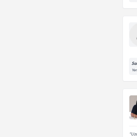
Sa
Yen
Uzu