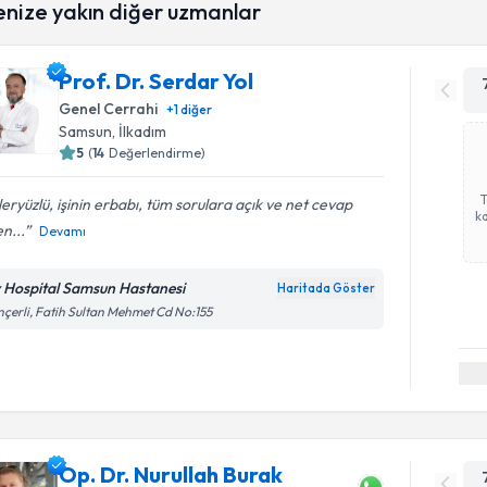
enize yakın diğer uzmanlar
Prof. Dr. Serdar Yol
Genel Cerrahi
+
1
diğer
Samsun
,
İlkadım
5
(
14
Değerlendirme)
eryüzlü, işinin erbabı, tüm sorulara açık ve net cevap
ka
n...
Devamı
v Hospital Samsun Hastanesi
Haritada Göster
çerli, Fatih Sultan Mehmet Cd No:155
Op. Dr. Nurullah Burak