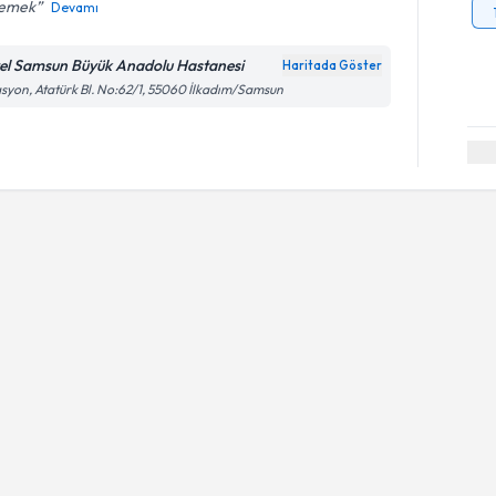
rlemek
Devamı
el Samsun Büyük Anadolu Hastanesi
Haritada Göster
asyon, Atatürk Bl. No:62/1, 55060 İlkadım/Samsun