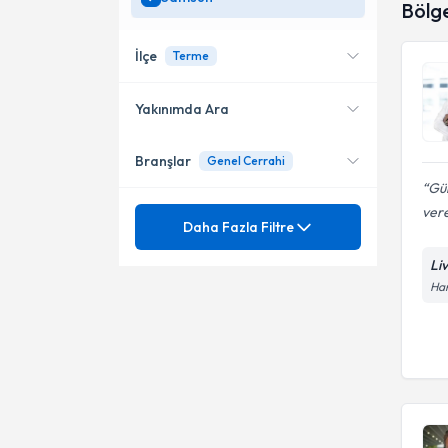
Bölg
İlçe
Terme
Yakınımda Ara
Branşlar
Genel Cerrahi
Konumuma yakın uzmanları
İlkadım
göster
Gül
Atakum
vere
Daha Fazla Filtre
Canik
Li
Genel Cerrahi
Han
Bafra
Terme