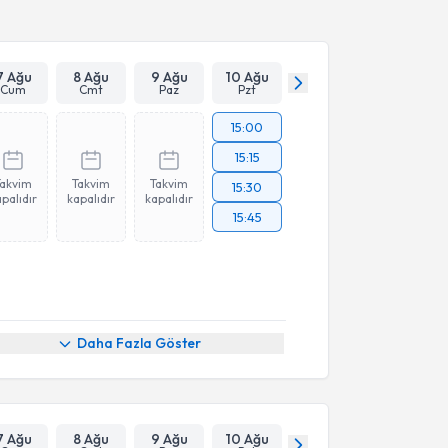
Takvim Talebini Gönder
7 Ağu
8 Ağu
9 Ağu
10 Ağu
Cum
Cmt
Paz
Pzt
15:00
15:15
Takvim
Takvim
Takvim
15:30
palıdır
kapalıdır
kapalıdır
15:45
Daha Fazla Göster
7 Ağu
8 Ağu
9 Ağu
10 Ağu