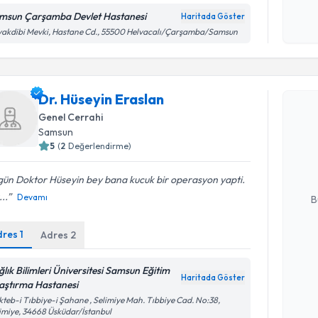
msun Çarşamba Devlet Hastanesi
Haritada Göster
Kişisel
akdibi Mevki, Hastane Cd., 55500 Helvacalı/Çarşamba/Samsun
okudum
işlenm
Randevu T
Dr. Hüseyin Eraslan
Genel Cerrahi
Dr. Hüsey
Samsun
bu uzmandan
5
(
2
Değerlendirme)
posta ile bi
gün Doktor Hüseyin bey bana kucuk bir operasyon yapti.
E-posta Ad
..
Devamı
B
dres
1
Adres
2
Kişisel
okudum
ğlık Bilimleri Üniversitesi Samsun Eğitim
Haritada Göster
işlenm
aştırma Hastanesi
Randevu T
teb-i Tıbbiye-i Şahane , Selimiye Mah. Tıbbiye Cad. No:38,
imiye, 34668 Üsküdar/İstanbul