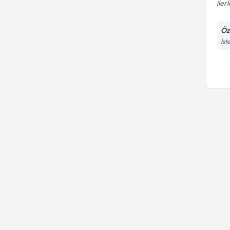
ile
Öz
İst