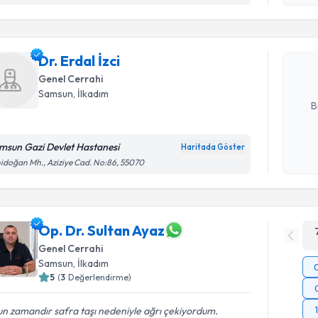
Dr. Erdal İ
uzmandan ra
Dr. Erdal İzci
posta ile bi
Genel Cerrahi
E-posta Ad
Samsun
,
İlkadım
B
msun Gazi Devlet Hastanesi
Haritada Göster
Kişisel
idoğan Mh., Aziziye Cad. No:86, 55070
okudum
işlenm
Op. Dr. Sultan Ayaz
Genel Cerrahi
Samsun
,
İlkadım
5
(
3
Değerlendirme)
n zamandır safra taşı nedeniyle ağrı çekiyordum.