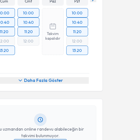
Cum
Cmt
Paz
Pzt
10:00
10:00
10:00
10:40
10:40
10:40
11:20
11:20
11:20
Takvim
kapalıdır
12:00
12:00
12:00
13:20
13:20
akvimi Talebi
Daha Fazla Göster
ehzat Şirali
için randevu takvimi talebi oluşturun.
andan randevu almanız için bir takvim
ında e-posta ile bilgilendireceğiz.
resiniz
u uzmandan online randevu alabileceğin bir
takvimi bulunmuyor.