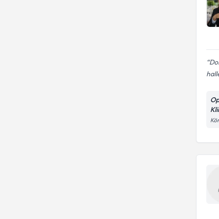
Dok
halle
Op
Kli
Kör