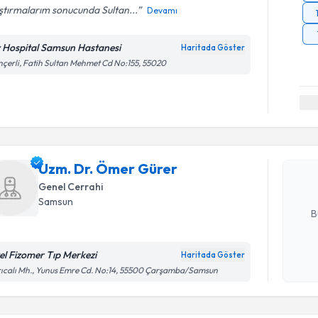
ştırmalarım sonucunda Sultan...
Devamı
v Hospital Samsun Hastanesi
Haritada Göster
çerli, Fatih Sultan Mehmet Cd No:155, 55020
Randevu T
Uzm. Dr. 
Size bu uzm
Uzm. Dr. Ömer Gürer
hazırlandığ
Genel Cerrahi
E-posta Ad
Samsun
B
el Fizomer Tıp Merkezi
Haritada Göster
Kişisel
ıcalı Mh., Yunus Emre Cd. No:14, 55500 Çarşamba/Samsun
Randevu T
okudum
işlenm