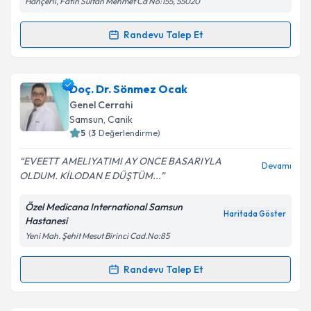
Hançerli, Fatih Sultan Mehmet Cd No:155, 55020
Randevu Talep Et
Randevu Takvimi Talebi
Op. Dr. Yılmaz Karagöz
için randevu takvimi talebi
Doç. Dr. Sönmez Ocak
oluşturun. Size bu uzmandan randevu almanız için bir
Genel Cerrahi
takvim hazırlandığında e-posta ile bilgilendireceğiz.
Samsun
, Canik
5
(
3
Değerlendirme)
E-posta Adresiniz
EVEETT AMELIYATIMI AY ONCE BASARIYLA
Devamı
OLDUM. KİLODAN E DÜŞTÜM...
Özel Medicana International Samsun
Kişisel verilerimin işlenmesine ilişkin
Aydınlatma
Haritada Göster
Hastanesi
Metni
'ni okudum ve kişisel verilerimin belirtilen
Yeni Mah. Şehit Mesut Birinci Cad.No:85
kapsamda işlenmesini kabul ediyorum.
Randevu Talep Et
Randevu Takvimi Talebi
Takvim Talebini Gönder