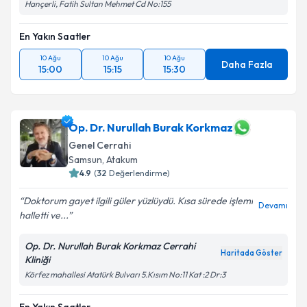
Hançerli, Fatih Sultan Mehmet Cd No:155
En Yakın Saatler
10 Ağu
10 Ağu
10 Ağu
Daha Fazla
15:00
15:15
15:30
Op. Dr. Nurullah Burak Korkmaz
Genel Cerrahi
Samsun
, Atakum
4.9
(
32
Değerlendirme)
Doktorum gayet ilgili güler yüzlüydü. Kısa sürede işlemi
Devamı
halletti ve...
Op. Dr. Nurullah Burak Korkmaz Cerrahi
Haritada Göster
Kliniği
Körfez mahallesi Atatürk Bulvarı 5.Kısım No:11 Kat :2 Dr:3