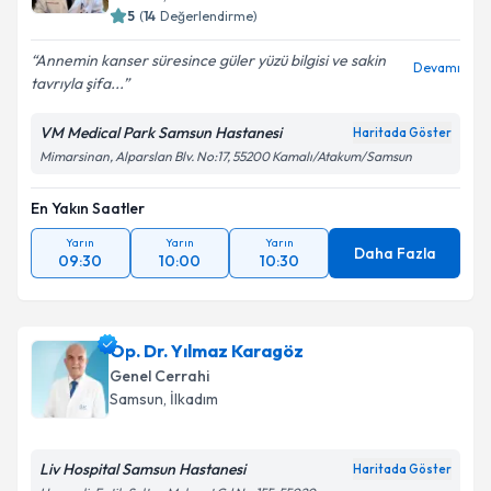
5
(
14
Değerlendirme)
Annemin kanser süresince güler yüzü bilgisi ve sakin
Devamı
tavrıyla şifa...
VM Medical Park Samsun Hastanesi
Haritada Göster
Mimarsinan, Alparslan Blv. No:17, 55200 Kamalı/Atakum/Samsun
En Yakın Saatler
Yarın
Yarın
Yarın
Daha Fazla
09:30
10:00
10:30
Op. Dr. Yılmaz Karagöz
Genel Cerrahi
Samsun
, İlkadım
Liv Hospital Samsun Hastanesi
Haritada Göster