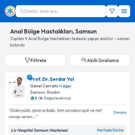
Doktor, klinik ara...
Anal Bölge Hastalıkları, Samsun
Toplam
9
Anal Bölge Hastalıkları
tedavisi yapan doktor - uzman
bulundu
Filtrele
Akıllı Sıralama
Prof. Dr. Serdar Yol
Genel Cerrahi
+
1
diğer
Samsun
, İlkadım
5
(
14
Değerlendirme)
Güleryüzlü, işinin erbabı, tüm sorulara açık ve net
Devamı
cevap veren...
Liv Hospital Samsun Hastanesi
Haritada Göster