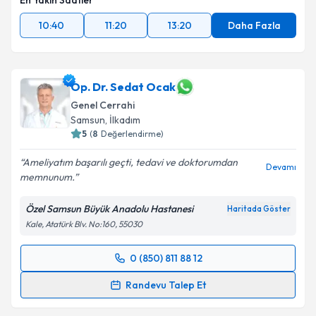
En Yakın Saatler
10:40
11:20
13:20
Daha Fazla
Op. Dr. Sedat Ocak
Genel Cerrahi
Samsun
, İlkadım
5
(
8
Değerlendirme)
Ameliyatım başarılı geçti, tedavi ve doktorumdan
Devamı
memnunum.
Özel Samsun Büyük Anadolu Hastanesi
Haritada Göster
Kale, Atatürk Blv. No:160, 55030
0 (850) 811 88 12
Randevu Takvimi Talebi
Randevu Talep Et
Op. Dr. Sedat Ocak
için randevu takvimi talebi