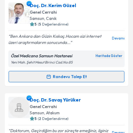
Doç. Dr. Sönmez Ocak
için randevu takvimi talebi
Doç. Dr. Kerim Güzel
oluşturun. Size bu uzmandan randevu almanız için bir
Genel Cerrahi
takvim hazırlandığında e-posta ile bilgilendireceğiz.
Samsun
, Canik
5
(
5
Değerlendirme)
E-posta Adresiniz
Ben Ankara dan Güzin Kıskaç.Hocam sizi internet
Devamı
üzeri araştırmalarım sonucunda...
Özel Medicana Samsun Hastanesi
Haritada Göster
Kişisel verilerimin işlenmesine ilişkin
Aydınlatma
Yeni Mah. Şehit Mesut Birinci Cad.No:85
Metni
'ni okudum ve kişisel verilerimin belirtilen
kapsamda işlenmesini kabul ediyorum.
Randevu Talep Et
Randevu Takvimi Talebi
Takvim Talebini Gönder
Doç. Dr. Kerim Güzel
için randevu takvimi talebi
Doç. Dr. Savaş Yürüker
oluşturun. Size bu uzmandan randevu almanız için bir
Genel Cerrahi
takvim hazırlandığında e-posta ile bilgilendireceğiz.
Samsun
, Atakum
5
(
2
Değerlendirme)
E-posta Adresiniz
Doktorum, Geçirdiğim bu zor süreçte emeğiniz, ilginiz
Devamı