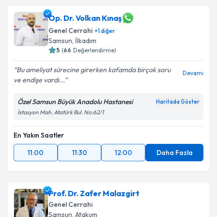
oluşturun. Size bu uzmandan randevu almanız için bir
takvim hazırlandığında e-posta ile bilgilendireceğiz.
Op. Dr. Volkan Kınaş
Genel Cerrahi
+
1
diğer
E-posta Adresiniz
Samsun
, İlkadım
5
(
66
Değerlendirme)
Bu ameliyat sürecine girerken kafamda birçok soru
Devamı
ve endişe vardı...
Kişisel verilerimin işlenmesine ilişkin
Aydınlatma
Metni
'ni okudum ve kişisel verilerimin belirtilen
Özel Samsun Büyük Anadolu Hastanesi
Haritada Göster
kapsamda işlenmesini kabul ediyorum.
İstasyon Mah. Atatürk Bul. No:62/1
Takvim Talebini Gönder
En Yakın Saatler
11:00
11:30
12:00
Daha Fazla
Prof. Dr. Zafer Malazgirt
Genel Cerrahi
Samsun
, Atakum