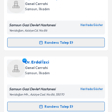
oluşturun. Size bu uzmandan randevu almanız için bir
Takvim Talebini Gönder
Genel Cerrahi
takvim hazırlandığında e-posta ile bilgilendireceğiz.
Samsun
,
İlkadım
E-posta Adresiniz
Samsun Gazi Devlet Hastanesi
Haritada Göster
Yenidoğan, Aziziye Cd. No:86
Kişisel verilerimin işlenmesine ilişkin
Aydınlatma
Randevu Talep Et
Randevu Takvimi Talebi
Metni
'ni okudum ve kişisel verilerimin belirtilen
kapsamda işlenmesini kabul ediyorum.
Op. Dr. Ferhat Ayrancılar
için randevu takvimi talebi
Dr. Erdal İzci
oluşturun. Size bu uzmandan randevu almanız için bir
Takvim Talebini Gönder
Genel Cerrahi
takvim hazırlandığında e-posta ile bilgilendireceğiz.
Samsun
,
İlkadım
E-posta Adresiniz
Samsun Gazi Devlet Hastanesi
Haritada Göster
Yenidoğan Mh., Aziziye Cad. No:86, 55070
Kişisel verilerimin işlenmesine ilişkin
Aydınlatma
Randevu Talep Et
Randevu Takvimi Talebi
Metni
'ni okudum ve kişisel verilerimin belirtilen