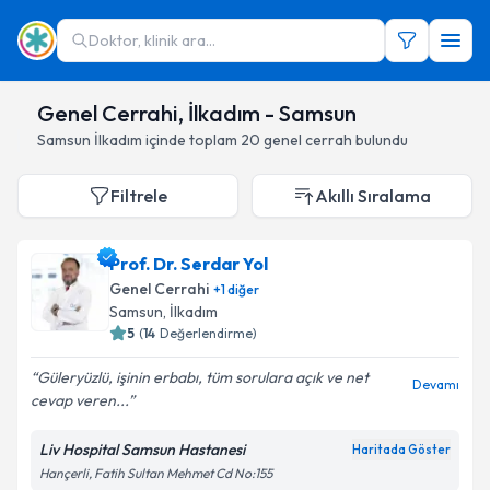
Doktor, klinik ara...
Genel Cerrahi, İlkadım - Samsun
Samsun
İlkadım
içinde toplam
20
genel cerrah
bulundu
Filtrele
Akıllı Sıralama
Prof. Dr. Serdar Yol
Genel Cerrahi
+
1
diğer
Samsun
,
İlkadım
5
(
14
Değerlendirme)
Güleryüzlü, işinin erbabı, tüm sorulara açık ve net
Devamı
cevap veren...
Liv Hospital Samsun Hastanesi
Haritada Göster
Hançerli, Fatih Sultan Mehmet Cd No:155