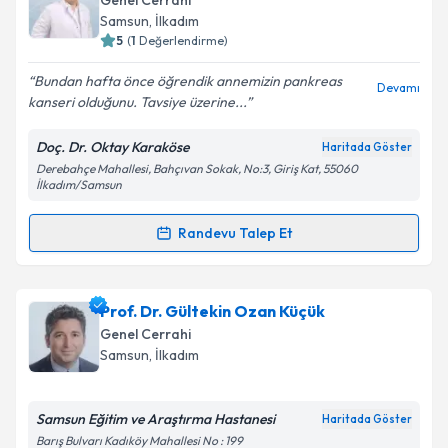
Takvim Talebini Gönder
Genel Cerrahi
takvim hazırlandığında e-posta ile bilgilendireceğiz.
Samsun
,
İlkadım
5
(
1
Değerlendirme)
E-posta Adresiniz
Bundan hafta önce öğrendik annemizin pankreas
Devamı
kanseri olduğunu. Tavsiye üzerine...
Doç. Dr. Oktay Karaköse
Haritada Göster
Kişisel verilerimin işlenmesine ilişkin
Aydınlatma
Derebahçe Mahallesi, Bahçıvan Sokak, No:3, Giriş Kat, 55060
Metni
'ni okudum ve kişisel verilerimin belirtilen
İlkadım/Samsun
kapsamda işlenmesini kabul ediyorum.
Randevu Talep Et
Randevu Takvimi Talebi
Takvim Talebini Gönder
Doç. Dr. Oktay Karaköse
için randevu takvimi talebi
Prof. Dr. Gültekin Ozan Küçük
oluşturun. Size bu uzmandan randevu almanız için bir
Genel Cerrahi
takvim hazırlandığında e-posta ile bilgilendireceğiz.
Samsun
,
İlkadım
E-posta Adresiniz
Samsun Eğitim ve Araştırma Hastanesi
Haritada Göster
Barış Bulvarı Kadıköy Mahallesi No : 199