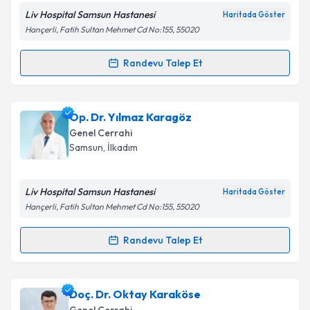
Liv Hospital Samsun Hastanesi
Haritada Göster
Hançerli, Fatih Sultan Mehmet Cd No:155, 55020
Randevu Talep Et
Randevu Takvimi Talebi
Prof. Dr. Recep Aktimur
için randevu takvimi talebi
Op. Dr. Yılmaz Karagöz
oluşturun. Size bu uzmandan randevu almanız için bir
Genel Cerrahi
takvim hazırlandığında e-posta ile bilgilendireceğiz.
Samsun
,
İlkadım
E-posta Adresiniz
Liv Hospital Samsun Hastanesi
Haritada Göster
Hançerli, Fatih Sultan Mehmet Cd No:155, 55020
Kişisel verilerimin işlenmesine ilişkin
Aydınlatma
Randevu Talep Et
Randevu Takvimi Talebi
Metni
'ni okudum ve kişisel verilerimin belirtilen
kapsamda işlenmesini kabul ediyorum.
Op. Dr. Yılmaz Karagöz
için randevu takvimi talebi
Doç. Dr. Oktay Karaköse
oluşturun. Size bu uzmandan randevu almanız için bir