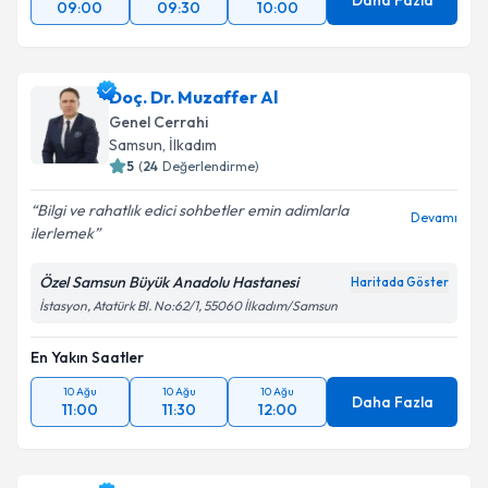
Daha Fazla
09:00
09:30
10:00
Doç. Dr. Muzaffer Al
Genel Cerrahi
Samsun
,
İlkadım
5
(
24
Değerlendirme)
Bilgi ve rahatlık edici sohbetler emin adimlarla
Devamı
ilerlemek
Özel Samsun Büyük Anadolu Hastanesi
Haritada Göster
İstasyon, Atatürk Bl. No:62/1, 55060 İlkadım/Samsun
En Yakın Saatler
10 Ağu
10 Ağu
10 Ağu
Daha Fazla
11:00
11:30
12:00