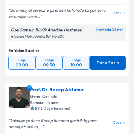
Bu ameliyat sürecine girerken kafamda birçok soru
Devamı
ve endişe vardı...
Kişisel verilerimin işlenmesine ilişkin
Aydınlatma
Metni
'ni okudum ve kişisel verilerimin belirtilen
Özel Samsun Büyük Anadolu Hastanesi
Haritada Göster
kapsamda işlenmesini kabul ediyorum.
İstasyon Mah. Atatürk Bul. No:62/1
Takvim Talebini Gönder
En Yakın Saatler
10 Ağu
10 Ağu
10 Ağu
Daha Fazla
09:00
09:30
10:00
Prof. Dr. Recep Aktimur
Genel Cerrahi
Samsun
,
İlkadım
5
(
12
Değerlendirme)
Yaklaşık yıl önce Recep hocama gastrik bypass
Devamı
ameliyatı oldum,...