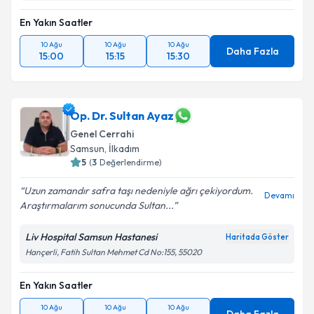
En Yakın Saatler
10 Ağu
10 Ağu
10 Ağu
Daha Fazla
15:00
15:15
15:30
Op. Dr. Sultan Ayaz
Genel Cerrahi
Samsun
,
İlkadım
5
(
3
Değerlendirme)
Uzun zamandır safra taşı nedeniyle ağrı çekiyordum.
Devamı
Araştırmalarım sonucunda Sultan...
Liv Hospital Samsun Hastanesi
Haritada Göster
Hançerli, Fatih Sultan Mehmet Cd No:155, 55020
En Yakın Saatler
10 Ağu
10 Ağu
10 Ağu