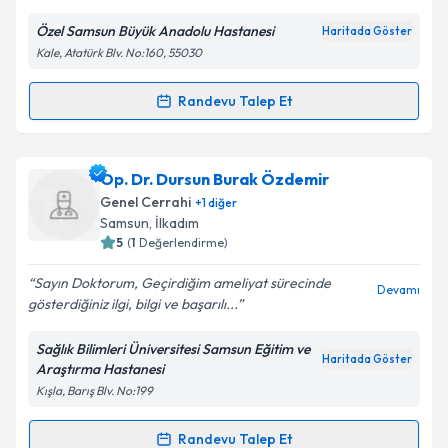
E-posta Adresiniz
Özel Samsun Büyük Anadolu Hastanesi
Haritada Göster
Kale, Atatürk Blv. No:160, 55030
Kişisel verilerimin işlenmesine ilişkin
Aydınlatma
Randevu Talep Et
Randevu Takvimi Talebi
Metni
'ni okudum ve kişisel verilerimin belirtilen
kapsamda işlenmesini kabul ediyorum.
Doç. Dr. Erol Kılıç
için randevu takvimi talebi
Op. Dr. Dursun Burak Özdemir
oluşturun. Size bu uzmandan randevu almanız için bir
Takvim Talebini Gönder
Genel Cerrahi
+
1
diğer
takvim hazırlandığında e-posta ile bilgilendireceğiz.
Samsun
,
İlkadım
5
(
1
Değerlendirme)
E-posta Adresiniz
Sayın Doktorum, Geçirdiğim ameliyat sürecinde
Devamı
gösterdiğiniz ilgi, bilgi ve başarılı...
Sağlık Bilimleri Üniversitesi Samsun Eğitim ve
Kişisel verilerimin işlenmesine ilişkin
Aydınlatma
Haritada Göster
Araştırma Hastanesi
Metni
'ni okudum ve kişisel verilerimin belirtilen
Kışla, Barış Blv. No:199
kapsamda işlenmesini kabul ediyorum.
Randevu Talep Et