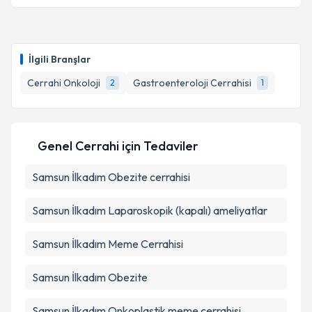
kapsamda işlenmesini kabul ediyorum.
Dr. Erdal İzci
için randevu takvimi talebi oluşturun.
Size bu uzmandan randevu almanız için bir takvim
Takvim Talebini Gönder
İlgili Branşlar
hazırlandığında e-posta ile bilgilendireceğiz.
Cerrahi Onkoloji
Gastroenteroloji Cerrahisi
2
1
E-posta Adresiniz
Genel Cerrahi
için Tedaviler
Kişisel verilerimin işlenmesine ilişkin
Aydınlatma
Samsun İlkadım Obezite cerrahisi
Metni
'ni okudum ve kişisel verilerimin belirtilen
kapsamda işlenmesini kabul ediyorum.
Samsun İlkadım Laparoskopik (kapalı) ameliyatlar
Takvim Talebini Gönder
Samsun İlkadım Meme Cerrahisi
Samsun İlkadım Obezite
Samsun İlkadım Onkoplastik meme cerrahisi