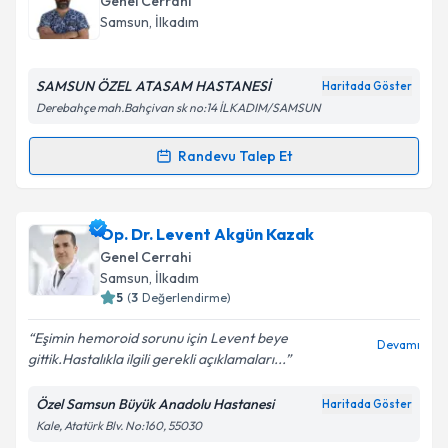
Genel Cerrahi
takvim hazırlandığında e-posta ile bilgilendireceğiz.
Samsun
,
İlkadım
E-posta Adresiniz
SAMSUN ÖZEL ATASAM HASTANESİ
Haritada Göster
Derebahçe mah.Bahçivan sk no:14 İLKADIM/SAMSUN
Kişisel verilerimin işlenmesine ilişkin
Aydınlatma
Randevu Talep Et
Randevu Takvimi Talebi
Metni
'ni okudum ve kişisel verilerimin belirtilen
kapsamda işlenmesini kabul ediyorum.
Op. Dr. Murat Akbaba
için randevu takvimi talebi
Op. Dr. Levent Akgün Kazak
oluşturun. Size bu uzmandan randevu almanız için bir
Takvim Talebini Gönder
Genel Cerrahi
takvim hazırlandığında e-posta ile bilgilendireceğiz.
Samsun
,
İlkadım
5
(
3
Değerlendirme)
E-posta Adresiniz
Eşimin hemoroid sorunu için Levent beye
Devamı
gittik.Hastalıkla ilgili gerekli açıklamaları...
Özel Samsun Büyük Anadolu Hastanesi
Haritada Göster
Kişisel verilerimin işlenmesine ilişkin
Aydınlatma
Kale, Atatürk Blv. No:160, 55030
Metni
'ni okudum ve kişisel verilerimin belirtilen