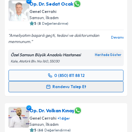
Op. Dr. Sedat Ocak
Genel Cerrahi
Samsun
,
İlkadım
5
(
8
Değerlendirme)
Ameliyatım başarılı geçti, tedavi ve doktorumdan
Devamı
memnunum.
Özel Samsun Büyük Anadolu Hastanesi
Haritada Göster
Kale, Atatürk Blv. No:160, 55030
0 (850) 811 88 12
Randevu Takvimi Talebi
Randevu Talep Et
Op. Dr. Sedat Ocak
için randevu takvimi talebi
oluşturun. Size bu uzmandan randevu almanız için bir
takvim hazırlandığında e-posta ile bilgilendireceğiz.
Op. Dr. Volkan Kınaş
Genel Cerrahi
+
1
diğer
E-posta Adresiniz
Samsun
,
İlkadım
5
(
66
Değerlendirme)