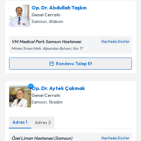
oluşturun. Size bu uzmandan randevu almanız için bir
Op. Dr. Abdullah Taşkın
takvim hazırlandığında e-posta ile bilgilendireceğiz.
Genel Cerrahi
E-posta Adresiniz
Samsun
, Atakum
VM Medical Park Samsun Hastanesi
Haritada Göster
Mimar Sinan Mah. Alparslan Bulvarı, No: 17
Kişisel verilerimin işlenmesine ilişkin
Aydınlatma
Metni
'ni okudum ve kişisel verilerimin belirtilen
Randevu Talep Et
kapsamda işlenmesini kabul ediyorum.
Randevu Takvimi Talebi
Takvim Talebini Gönder
Op. Dr. Abdullah Taşkın
için randevu takvimi talebi
Op. Dr. Aytek Çakmak
oluşturun. Size bu uzmandan randevu almanız için bir
Genel Cerrahi
takvim hazırlandığında e-posta ile bilgilendireceğiz.
Samsun
, İlkadım
E-posta Adresiniz
Adres
1
Adres
2
Özel Liman Hastanesi (Samsun)
Haritada Göster