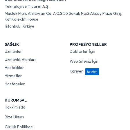
Teknoloji ve Ticaret A.Ş.
Maslak Mah. Ahi Evran Cd. A.O.S 55 Sokak No:2 Aksoy Plaza Giriş
Kat Kolektif House
İstanbul, Türkiye
SAĞLIK
PROFESYONELLER
Uzmanlar
Doktorlar İçin
Uzmanlık Alanları
Web Siteniz İçin
Hastalıklar
Kariyer
İşe Alım
Hizmetler
Hastaneler
KURUMSAL
Hakkımızda
Bize Ulaşın
Gizlilik Politikası