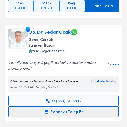
10 Ağu
10 Ağu
10 Ağu
Daha Fazla
09:00
09:30
10:00
Op. Dr. Sedat Ocak
Genel Cerrahi
Samsun
, İlkadım
5
(
8
Değerlendirme)
Ameliyatım başarılı geçti, tedavi ve doktorumdan
Devamı
memnunum.
Özel Samsun Büyük Anadolu Hastanesi
Haritada Göster
Kale, Atatürk Blv. No:160, 55030
0 (850) 811 88 12
Randevu Takvimi Talebi
Randevu Talep Et
Op. Dr. Sedat Ocak
için randevu takvimi talebi