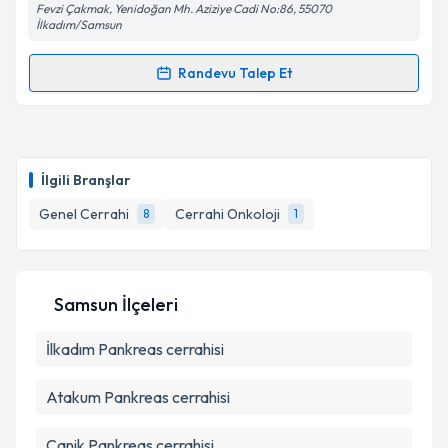
Fevzi Çakmak, Yenidoğan Mh. Aziziye Cadi No:86, 55070
Metni
'ni okudum ve kişisel verilerimin belirtilen
İlkadım/Samsun
kapsamda işlenmesini kabul ediyorum.
Randevu Talep Et
Randevu Takvimi Talebi
Takvim Talebini Gönder
Uzm. Dr. Ali Kemal Erdoğan
için randevu takvimi
talebi oluşturun. Size bu uzmandan randevu almanız
İlgili Branşlar
için bir takvim hazırlandığında e-posta ile
bilgilendireceğiz.
Genel Cerrahi
Cerrahi Onkoloji
8
1
E-posta Adresiniz
Samsun İlçeleri
İlkadım
Kişisel verilerimin işlenmesine ilişkin
Pankreas cerrahisi
Aydınlatma
Metni
'ni okudum ve kişisel verilerimin belirtilen
kapsamda işlenmesini kabul ediyorum.
Atakum
Pankreas cerrahisi
Canik
Pankreas cerrahisi