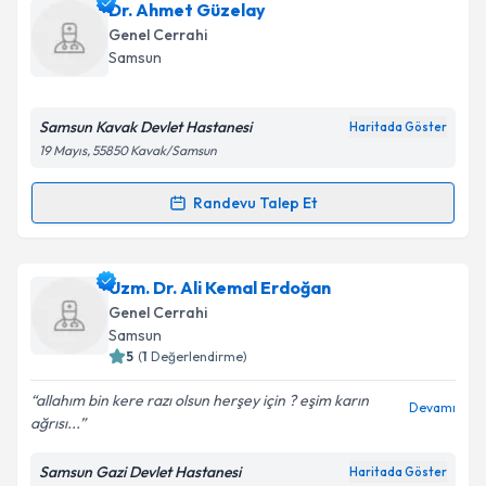
Doç. Dr. Kerim Güzel
için randevu takvimi talebi
Dr. Ahmet Güzelay
oluşturun. Size bu uzmandan randevu almanız için bir
Genel Cerrahi
takvim hazırlandığında e-posta ile bilgilendireceğiz.
Samsun
E-posta Adresiniz
Samsun Kavak Devlet Hastanesi
Haritada Göster
19 Mayıs, 55850 Kavak/Samsun
Kişisel verilerimin işlenmesine ilişkin
Aydınlatma
Randevu Talep Et
Randevu Takvimi Talebi
Metni
'ni okudum ve kişisel verilerimin belirtilen
kapsamda işlenmesini kabul ediyorum.
Dr. Ahmet Güzelay
için randevu takvimi talebi
Uzm. Dr. Ali Kemal Erdoğan
oluşturun. Size bu uzmandan randevu almanız için bir
Takvim Talebini Gönder
Genel Cerrahi
takvim hazırlandığında e-posta ile bilgilendireceğiz.
Samsun
5
(
1
Değerlendirme)
E-posta Adresiniz
allahım bin kere razı olsun herşey için ? eşim karın
Devamı
ağrısı...
Samsun Gazi Devlet Hastanesi
Haritada Göster
Kişisel verilerimin işlenmesine ilişkin
Aydınlatma