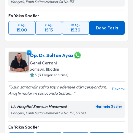
Hançerli, Fatih Sultan Mehmet Cd No:155
En Yakın Saatler
10 Ağu
10 Ağu
10 Ağu
Daha Fazla
15:00
15:15
15:30
Op. Dr. Sultan Ayaz
Genel Cerrahi
Samsun
, İlkadım
5
(
3
Değerlendirme)
Uzun zamandır safra taşı nedeniyle ağrı çekiyordum.
Devamı
Araştırmalarım sonucunda Sultan...
Liv Hospital Samsun Hastanesi
Haritada Göster
Hançerli, Fatih Sultan Mehmet Cd No:155, 55020
En Yakın Saatler