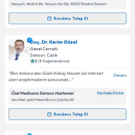
Kişisel verilerimin işlenmesine ilişkin
Aydınlatma
Hançerli, Atatürk Blv. Yanyolu No:126, 55020 İlkadım/Samsun
Metni
'ni okudum ve kişisel verilerimin belirtilen
kapsamda işlenmesini kabul ediyorum.
Randevu Talep Et
Randevu Takvimi Talebi
Takvim Talebini Gönder
Op. Dr. Aytek Çakmak
için randevu takvimi talebi
Doç. Dr. Kerim Güzel
oluşturun. Size bu uzmandan randevu almanız için bir
Genel Cerrahi
takvim hazırlandığında e-posta ile bilgilendireceğiz.
Samsun
, Canik
5
(
5
Değerlendirme)
E-posta Adresiniz
Ben Ankara dan Güzin Kıskaç.Hocam sizi internet
Devamı
üzeri araştırmalarım sonucunda...
Özel Medicana Samsun Hastanesi
Haritada Göster
Kişisel verilerimin işlenmesine ilişkin
Aydınlatma
Yeni Mah. Şehit Mesut Birinci Cad.No:85
Metni
'ni okudum ve kişisel verilerimin belirtilen
kapsamda işlenmesini kabul ediyorum.
Randevu Talep Et
Randevu Takvimi Talebi
Takvim Talebini Gönder