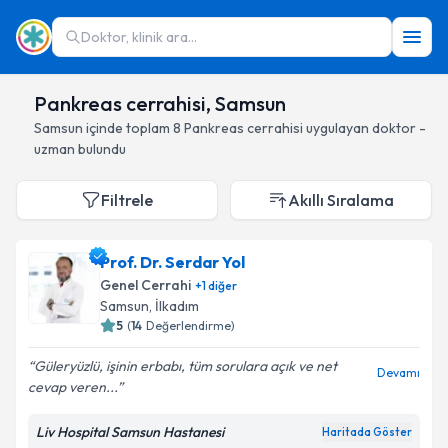
Doktor, klinik ara...
Pankreas cerrahisi, Samsun
Samsun
içinde toplam
8
Pankreas cerrahisi
uygulayan doktor -
uzman bulundu
Filtrele
Akıllı Sıralama
Prof. Dr. Serdar Yol
Genel Cerrahi
+
1
diğer
Samsun
, İlkadım
5
(
14
Değerlendirme)
Güleryüzlü, işinin erbabı, tüm sorulara açık ve net
Devamı
cevap veren...
Liv Hospital Samsun Hastanesi
Haritada Göster