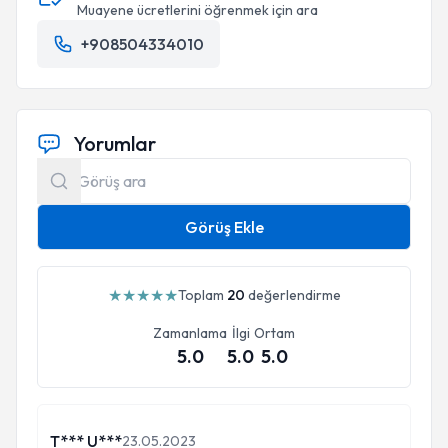
Muayene ücretlerini öğrenmek için ara
+908504334010
Yorumlar
Görüş Ekle
★
★
★
★
★
Toplam
20
değerlendirme
Zamanlama
İlgi
Ortam
5.0
5.0
5.0
T*** U***
23.05.2023