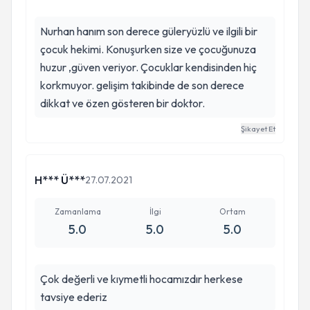
koymamıştı. Gerçekten iyi ki gitmişim yapılan
tahlillerde böbreklerinde sorun olduğu anlaşıldı
Nurhan hanım son derece güleryüzlü ve ilgili bir
ve hocamız kontrol altına aldı şimdi rutin 3 ayda
çocuk hekimi. Konuşurken size ve çocuğunuza
bir konrtol altındayız. Tavsiye edeceğim bir
huzur ,güven veriyor. Çocuklar kendisinden hiç
doktordur.
korkmuyor. gelişim takibinde de son derece
dikkat ve özen gösteren bir doktor.
Şikayet Et
H*** Ü***
27.07.2021
Zamanlama
İlgi
Ortam
5.0
5.0
5.0
Çok değerli ve kıymetli hocamızdır herkese
tavsiye ederiz