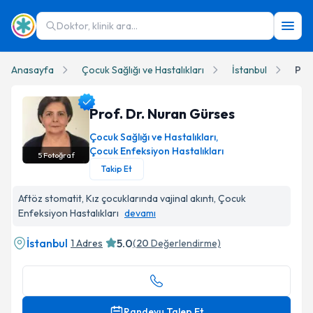
Doktor, klinik ara...
Anasayfa
Çocuk Sağlığı ve Hastalıkları
İstanbul
Pro
Prof. Dr. Nuran Gürses
Çocuk Sağlığı ve Hastalıkları
,
Çocuk Enfeksiyon Hastalıkları
5
Fotoğraf
Takip Et
Prof. Dr. Nuran Gürses Profil Fotoğrafı
Aftöz stomatit, Kız çocuklarında vajinal akıntı, Çocuk
Enfeksiyon Hastalıkları
devamı
İstanbul
5.0
1 Adres
(
20
Değerlendirme)
Randevu Talep Et