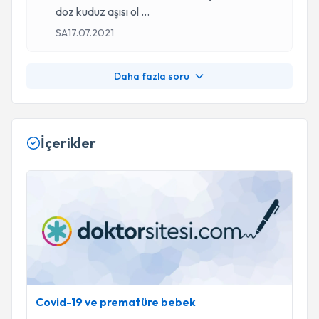
doz kuduz aşısı ol
...
SA
17.07.2021
Daha fazla soru
İçerikler
Covid-19 ve prematüre bebek
Covid-19 ve prematüre bebek