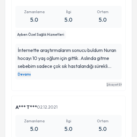
Zamanlama
İlgi
Ortam
5.0
5.0
5.0
Ayben Özel Sağlık Hizmetleri
İnternette araştırmalarım sonucu buldum Nuran
hocayı 10 yaş oğlum için gittik. Aslında gitme
sebebim sadece çok sık hastalandığı sürekli
boğaz enfeksiyonu olduğu içindi. Ama hocamız
Devamı
sağolsun oğlumdaki başka rahatsızlığı buldu.
Şikayet Et
Doğuştan kulağında kıkırdak ve meme ucu
gelişmemişti bunu muayene esnasında farketti
ve bende anlattım kendilerine... Sonrasında
A*** T***
02.12.2021
bunun altında yatan böbrek sorunumuz olduğunu
anladı ve tahliller isteyerek bunu buldu. O kadar
Zamanlama
İlgi
Ortam
5.0
5.0
5.0
doktorlara gittim ama kimse böyle bir tehsiş