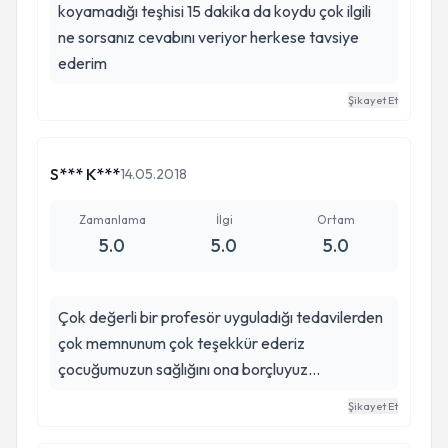
koyamadığı teşhisi 15 dakika da koydu çok ilgili
ne sorsanız cevabını veriyor herkese tavsiye
ederim
Şikayet Et
S*** K***
14.05.2018
Zamanlama
İlgi
Ortam
5.0
5.0
5.0
Çok değerli bir profesör uyguladığı tedavilerden
çok memnunum çok teşekkür ederiz
çocuğumuzun sağlığını ona borçluyuz...
Şikayet Et