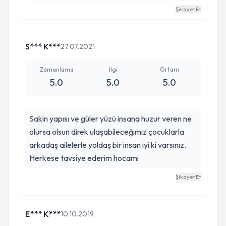
Şikayet Et
S*** K***
27.07.2021
Zamanlama
İlgi
Ortam
5.0
5.0
5.0
Sakin yapısı ve güler yüzü insana huzur veren ne
olursa olsun direk ulaşabileceğımiz çocuklarla
arkadaş ailelerle yoldaş bir insan iyi ki varsınız.
Herkese tavsiye ederim hocami
Şikayet Et
E*** K***
10.10.2019