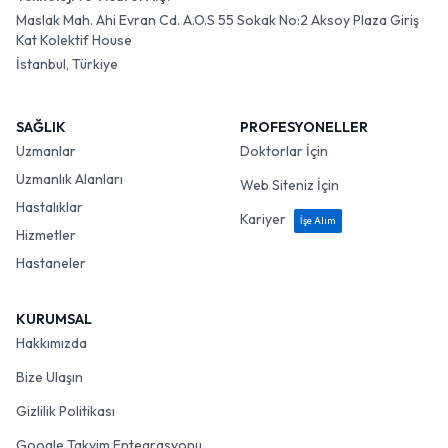
Maslak Mah. Ahi Evran Cd. A.O.S 55 Sokak No:2 Aksoy Plaza Giriş
Kat Kolektif House
İstanbul, Türkiye
SAĞLIK
PROFESYONELLER
Uzmanlar
Doktorlar İçin
Uzmanlık Alanları
Web Siteniz İçin
Hastalıklar
Kariyer
İşe Alım
Hizmetler
Hastaneler
KURUMSAL
Hakkımızda
Bize Ulaşın
Gizlilik Politikası
Google Takvim Entegrasyonu