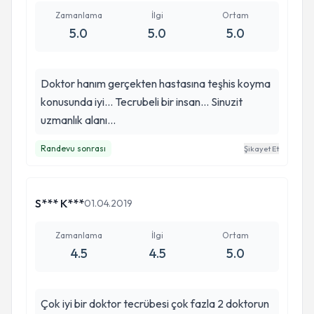
Zamanlama
İlgi
Ortam
5.0
5.0
5.0
Doktor hanım gerçekten hastasına teşhis koyma
konusunda iyi... Tecrubeli bir insan... Sinuzit
uzmanlık alanı...
Randevu sonrası
Şikayet Et
S*** K***
01.04.2019
Zamanlama
İlgi
Ortam
4.5
4.5
5.0
Çok iyi bir doktor tecrübesi çok fazla 2 doktorun