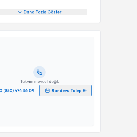
Daha Fazla Göster
akvimi Talebi
İlhan Asya Tanju
için randevu takvimi talebi
Size bu uzmandan randevu almanız için bir takvim
ında e-posta ile bilgilendireceğiz.
resiniz
Takvim mevcut değil.
0 (850) 474 36 09
Randevu Talep Et
 verilerimin işlenmesine ilişkin
Aydınlatma Metni
'ni
 ve kişisel verilerimin belirtilen kapsamda
esini kabul ediyorum.
akvimi Talebi
Takvim Talebini Gönder
yesi Işık Odaman Al
için randevu takvimi talebi