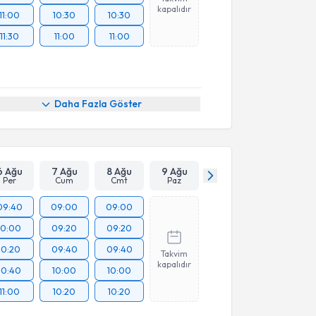
kapalıdır
11:00
10:30
10:30
11:30
11:00
11:00
Daha Fazla Göster
6 Ağu
7 Ağu
8 Ağu
9 Ağu
Per
Cum
Cmt
Paz
09:40
09:00
09:00
10:00
09:20
09:20
10:20
09:40
09:40
Takvim
kapalıdır
10:40
10:00
10:00
11:00
10:20
10:20