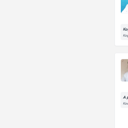
Ko
Koş
A 
Koc