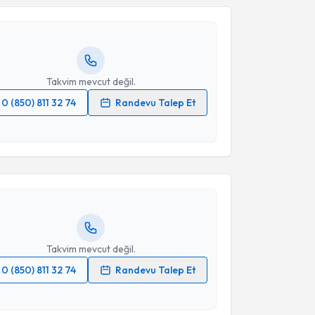
Size bu uzmandan randevu almanız için bir takvim
ında e-posta ile bilgilendireceğiz.
resiniz
Takvim mevcut değil.
0 (850) 811 32 74
Randevu Talep Et
akvimi Talebi
 verilerimin işlenmesine ilişkin
Aydınlatma Metni
'ni
 ve kişisel verilerimin belirtilen kapsamda
esini kabul ediyorum.
akkı Ural
için randevu takvimi talebi oluşturun. Size
 randevu almanız için bir takvim hazırlandığında e-
lgilendireceğiz.
Takvim Talebini Gönder
resiniz
Takvim mevcut değil.
0 (850) 811 32 74
Randevu Talep Et
 verilerimin işlenmesine ilişkin
Aydınlatma Metni
'ni
 ve kişisel verilerimin belirtilen kapsamda