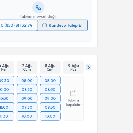
resiniz
Takvim mevcut değil.
0 (850) 811 32 74
Randevu Talep Et
 verilerimin işlenmesine ilişkin
Aydınlatma Metni
'ni
 ve kişisel verilerimin belirtilen kapsamda
esini kabul ediyorum.
Takvim Talebini Gönder
6 Ağu
7 Ağu
8 Ağu
9 Ağu
Per
Cum
Cmt
Paz
09:30
08:00
08:00
10:00
08:30
08:30
10:30
09:00
09:00
Takvim
kapalıdır
11:00
09:30
09:30
11:30
10:00
10:00