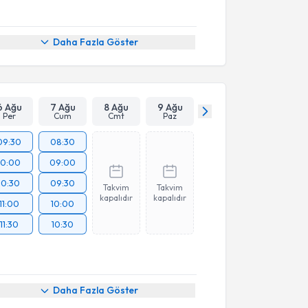
Daha Fazla Göster
6 Ağu
7 Ağu
8 Ağu
9 Ağu
Per
Cum
Cmt
Paz
09:30
08:30
10:00
09:00
10:30
09:30
Takvim
Takvim
kapalıdır
kapalıdır
11:00
10:00
11:30
10:30
Daha Fazla Göster