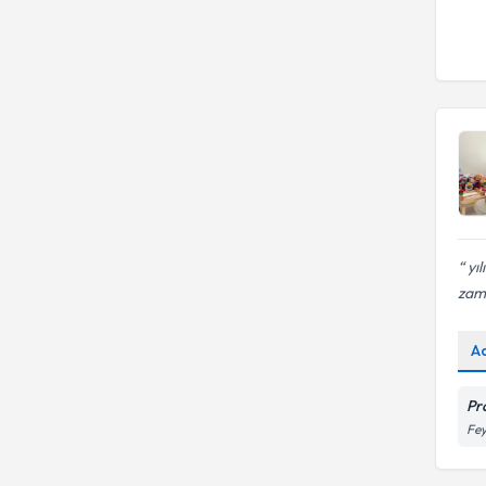
yıl
zama
A
Pro
Fey