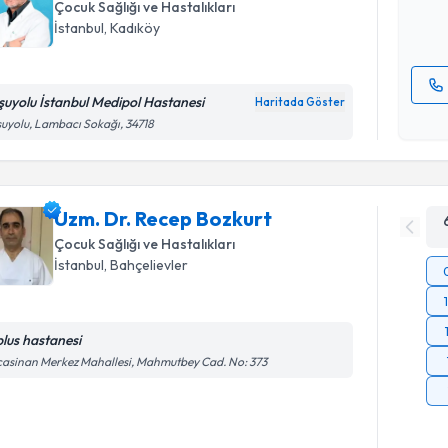
Çocuk Sağlığı ve Hastalıkları
E-posta Ad
İstanbul
, Kadıköy
şuyolu İstanbul Medipol Hastanesi
Haritada Göster
Kişisel
uyolu, Lambacı Sokağı, 34718
okudum
işlenm
Uzm. Dr. Recep Bozkurt
Çocuk Sağlığı ve Hastalıkları
İstanbul
, Bahçelievler
plus hastanesi
asinan Merkez Mahallesi, Mahmutbey Cad. No: 373