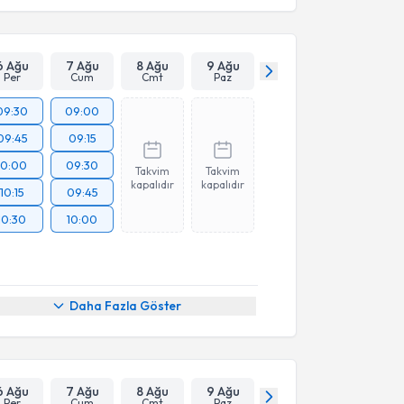
esini kabul ediyorum.
Takvim Talebini Gönder
6 Ağu
7 Ağu
8 Ağu
9 Ağu
Per
Cum
Cmt
Paz
09:30
09:00
09:45
09:15
10:00
09:30
Takvim
Takvim
kapalıdır
kapalıdır
10:15
09:45
10:30
10:00
Daha Fazla Göster
6 Ağu
7 Ağu
8 Ağu
9 Ağu
Per
Cum
Cmt
Paz