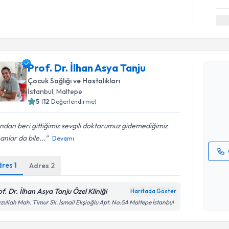
Randevu T
Prof. Dr. İlhan Asya Tanju
Prof. Dr. 
Çocuk Sağlığı ve Hastalıkları
oluşturun. 
İstanbul
, Maltepe
hazırlandığ
5
(
12
Değerlendirme)
E-posta Ad
ından beri gittiğimiz sevgili doktorumuz gidemediğimiz
nlar da bile...
Devamı
dres
1
Adres
2
Kişisel
okudum
işlenm
f. Dr. İlhan Asya Tanju Özel Kliniği
Haritada Göster
Randevu T
zullah Mah. Timur Sk. İsmail Ekşioğlu Apt. No:5A Maltepe İstanbul
Dr. Öğr. Ü