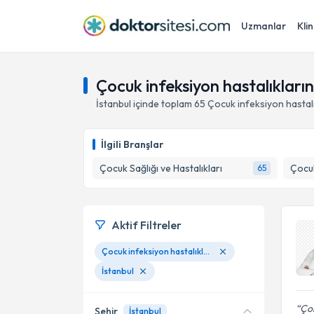
Uzmanlar
Klin
Çocuk infeksiyon hastalıklarını
İstanbul
içinde toplam
65
Çocuk infeksiyon hastalık
İlgili Branşlar
Çocuk Sağlığı ve Hastalıkları
Çocuk
65
Aktif Filtreler
Çocuk infeksiyon hastalıklarının tanısı ve tedavisi
İstanbul
Çok
Şehir
İstanbul