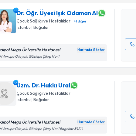
oluşturun. 
hazırlandığ
Dr. Öğr. Üyesi Işık Odaman Al
Çocuk Sağlığı ve Hastalıkları
+
1
diğer
E-posta Ad
İstanbul
, Bağcılar
dipol Mega Üniversite Hastanesi
Haritada Göster
Randevu T
Kişisel
 Avrupa Otoyolu Göztepe Çıkışı No: 1
okudum
işlenm
Uzm. Dr. H
bu uzmandan
posta ile bi
Uzm. Dr. Hakkı Ural
Çocuk Sağlığı ve Hastalıkları
E-posta Ad
İstanbul
, Bağcılar
dipol Mega Üniversite Hastanesi
Haritada Göster
Kişisel
 Avrupa Otoyolu Göztepe Çıkışı No: 1 Bagcilar 34214
okudum