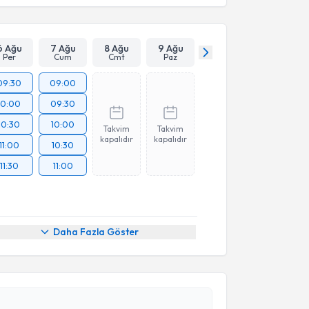
6 Ağu
7 Ağu
8 Ağu
9 Ağu
Per
Cum
Cmt
Paz
09:30
09:00
10:00
09:30
10:30
10:00
Takvim
Takvim
kapalıdır
kapalıdır
11:00
10:30
11:30
11:00
akvimi Talebi
Daha Fazla Göster
üseyin Yayla
için randevu takvimi talebi oluşturun.
andan randevu almanız için bir takvim
ında e-posta ile bilgilendireceğiz.