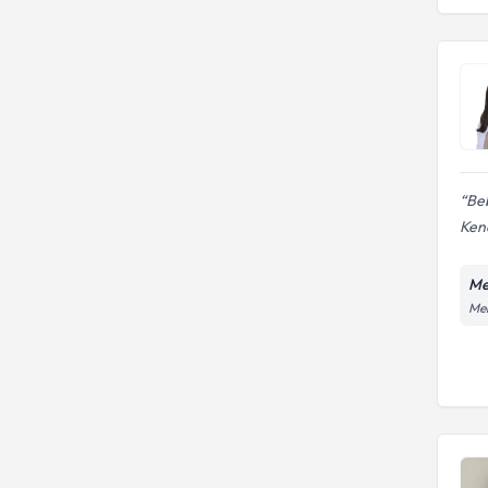
Be
Kend
Me
Mer