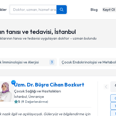
ikler
Blog
Kayıt Ol
n tanısı ve tedavisi, İstanbul
larının tanısı ve tedavisi
uygulayan doktor - uzman bulundu
 İmmünolojisi ve Alerjisi
3
Uzm. Dr. Büşra Cihan Bozkurt
Çocuk Sağlığı ve Hastalıkları
İstanbul
, Ümraniye
5
(
9
Değerlendirme)
 nazik ilgili ve açıklayıcıydı. Güleryüz ve bilgilendirme için