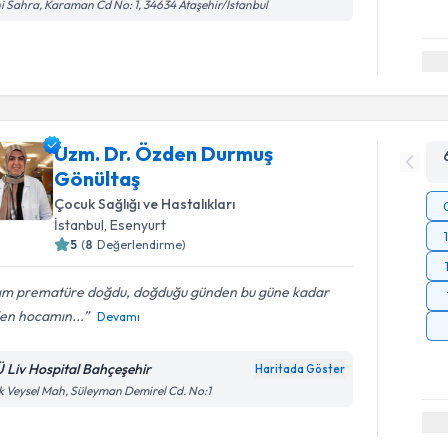
i Sahra, Karaman Cd No: 1, 34634 Ataşehir/İstanbul
Uzm. Dr. Özden Durmuş
Gönültaş
Çocuk Sağlığı ve Hastalıkları
İstanbul
, Esenyurt
5
(
8
Değerlendirme)
zım prematüre doğdu, doğduğu günden bu güne kadar
en hocamın...
Devamı
Ü Liv Hospital Bahçeşehir
Haritada Göster
k Veysel Mah, Süleyman Demirel Cd. No:1