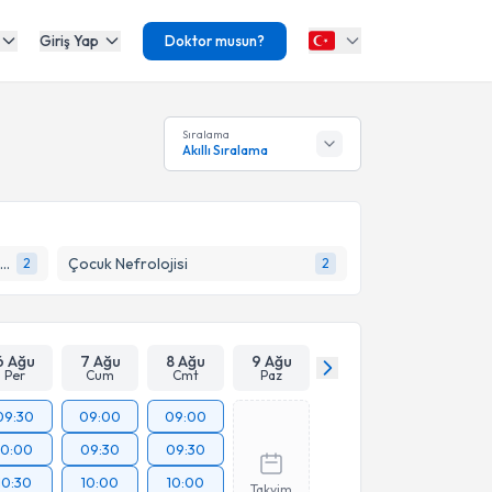
Giriş Yap
Doktor musun?
Sıralama
Akıllı Sıralama
Çocuk Endokrinolojisi ve Metabolizma Hastalıkları
Çocuk Nefrolojisi
2
2
6 Ağu
7 Ağu
8 Ağu
9 Ağu
Per
Cum
Cmt
Paz
09:30
09:00
09:00
10:00
09:30
09:30
10:30
10:00
10:00
Takvim