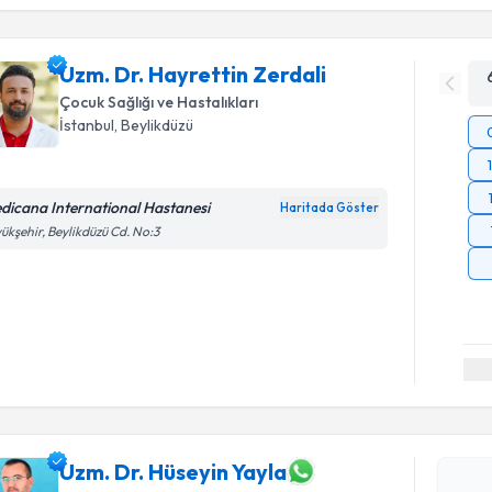
Uzm. Dr. Hayrettin Zerdali
Çocuk Sağlığı ve Hastalıkları
İstanbul
, Beylikdüzü
dicana International Hastanesi
Haritada Göster
ükşehir, Beylikdüzü Cd. No:3
Randevu T
Uzm. Dr. H
Size bu uzm
hazırlandığ
Uzm. Dr. Hüseyin Yayla