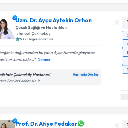
işlenm
Uzm. Dr. Ayça Aytekin Orhon
Çocuk Sağlığı ve Hastalıkları
İstanbul
, Çekmeköy
5
(
2
Değerlendirme)
beğimin doğumundan bu yana Ayça Hanım'a gidiyoruz.
isi her kontrolde...
Devamı
distate Çekmeköy Hastanesi
Haritada Göster
kez, Erenler Caddesi No:16
Prof. Dr. Atiye Fedakar