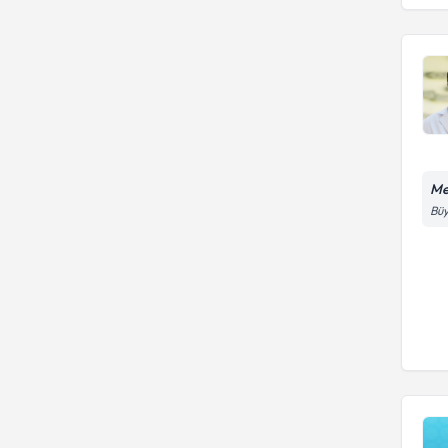
Fakültesi
Dokuz Eylül Üniversitesi
Gazi Üniversitesi Tıp Fakültesi
GAZI ÜNIVERSITESI
Me
Büy