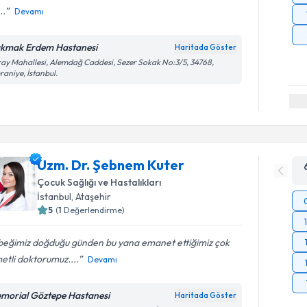
..
Devamı
kmak Erdem Hastanesi
Haritada Göster
ay Mahallesi, Alemdağ Caddesi, Sezer Sokak No:3/5, 34768,
aniye, İstanbul.
Uzm. Dr. Şebnem Kuter
Çocuk Sağlığı ve Hastalıkları
İstanbul
, Ataşehir
5
(
1
Değerlendirme)
beğimiz doğduğu günden bu yana emanet ettiğimiz çok
etli doktorumuz....
Devamı
morial Göztepe Hastanesi
Haritada Göster