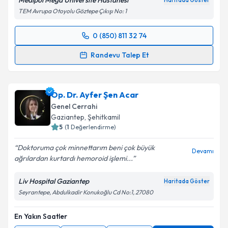
Medipol Mega Üniversite Hastanesi
Haritada Göster
TEM Avrupa Otoyolu Göztepe Çıkışı No: 1
0 (850) 811 32 74
Randevu Takvimi Talebi
Randevu Talep Et
Prof. Dr. Hüseyin Çağatay Aydın
için randevu
takvimi talebi oluşturun. Size bu uzmandan randevu
Op. Dr. Ayfer Şen Acar
almanız için bir takvim hazırlandığında e-posta ile
bilgilendireceğiz.
Genel Cerrahi
Gaziantep
,
Şehitkamil
E-posta Adresiniz
5
(
1
Değerlendirme)
Doktoruma çok minnettarım beni çok büyük
Devamı
ağrılardan kurtardı hemoroid işlemi...
Kişisel verilerimin işlenmesine ilişkin
Aydınlatma
Liv Hospital Gaziantep
Haritada Göster
Metni
'ni okudum ve kişisel verilerimin belirtilen
Seyrantepe, Abdulkadir Konukoğlu Cd No:1, 27080
kapsamda işlenmesini kabul ediyorum.
En Yakın Saatler
Takvim Talebini Gönder