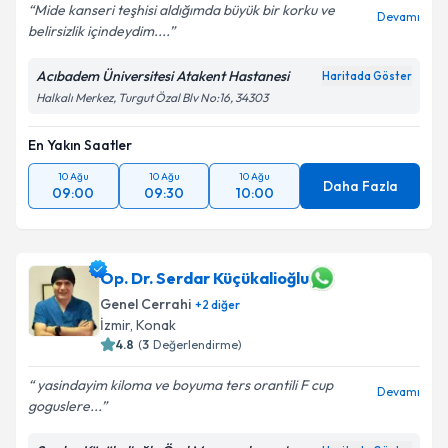
Mide kanseri teşhisi aldığımda büyük bir korku ve
Devamı
belirsizlik içindeydim....
Acıbadem Üniversitesi Atakent Hastanesi
Haritada Göster
Halkalı Merkez, Turgut Özal Blv No:16, 34303
En Yakın Saatler
10 Ağu
10 Ağu
10 Ağu
Daha Fazla
09:00
09:30
10:00
Op. Dr. Serdar Küçükalioğlu
Genel Cerrahi
+
2
diğer
İzmir
,
Konak
4.8
(
3
Değerlendirme)
yasindayim kiloma ve boyuma ters orantili F cup
Devamı
goguslere...