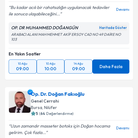
Bu kadar acılı bir rahatsızlığın uygulanacak tedaviler
Devamı
ile sonuca ulaşabileceğini...
OP. DR MUHAMMED DOĞANGÜN
Haritada Göster
ARABACI ALANI MAH MEHMET AKİF ERSOY CAD NO 49 DAİRE NO
103
En Yakın Saatler
10 Ağu
10 Ağu
14 Ağu
Daha Fazla
09:00
10:00
09:00
Op. Dr. Doğan Fakıoğlu
Genel Cerrahi
Bursa
,
Nilüfer
5
(
64
Değerlendirme)
Uzun zamandır masseter botoks için Doğan hocama
Devamı
gelirim. Çok fazla...