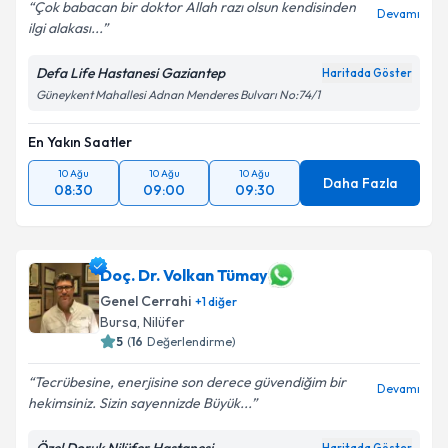
Çok babacan bir doktor Allah razı olsun kendisinden
Devamı
ilgi alakası...
Defa Life Hastanesi Gaziantep
Haritada Göster
Güneykent Mahallesi Adnan Menderes Bulvarı No:74/1
En Yakın Saatler
10 Ağu
10 Ağu
10 Ağu
Daha Fazla
08:30
09:00
09:30
Doç. Dr. Volkan Tümay
Genel Cerrahi
+
1
diğer
Bursa
,
Nilüfer
5
(
16
Değerlendirme)
Tecrübesine, enerjisine son derece güvendiğim bir
Devamı
hekimsiniz. Sizin sayennizde Büyük...