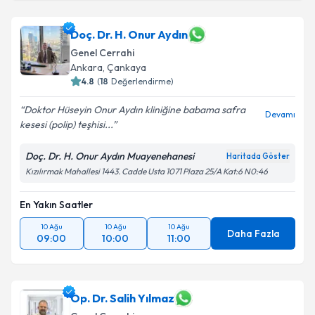
Doç. Dr. H. Onur Aydın
Genel Cerrahi
Ankara
,
Çankaya
4.8
(
18
Değerlendirme)
Doktor Hüseyin Onur Aydın kliniğine babama safra
Devamı
kesesi (polip) teşhisi...
Doç. Dr. H. Onur Aydın Muayenehanesi
Haritada Göster
Kızılırmak Mahallesi 1443. Cadde Usta 1071 Plaza 25/A Kat:6 N0:46
En Yakın Saatler
10 Ağu
10 Ağu
10 Ağu
Daha Fazla
09:00
10:00
11:00
Op. Dr. Salih Yılmaz