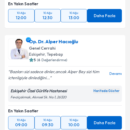
En Yakın Saatler
10 Ağu
10 Ağu
10 Ağu
Daha Fazla
12:00
12:30
13:00
Op. Dr. Alper Hacıoğlu
Genel Cerrahi
Eskişehir
,
Tepebaşı
5
(
6
Değerlendirme)
Bazıları sizi sadece dinler,ancak Alper Bey sizi tüm
Devamı
ictenligiyle dinlediğini...
Eskişehir Özel Gürlife Hastanesi
Haritada Göster
Fevziçakmak, Akınsel Sk. No:1, 26320
En Yakın Saatler
10 Ağu
10 Ağu
10 Ağu
Daha Fazla
09:00
09:30
10:00