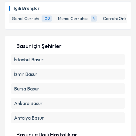
İlgili Branşlar
Genel Cerrahi
Meme Cerrahisi
Cerrahi Onkoloji
100
4
Kişisel verilerimin işlenmesine ilişkin
Aydınlatma
Metni
'ni okudum ve kişisel verilerimin belirtilen
kapsamda işlenmesini kabul ediyorum.
Basur
için Şehirler
Takvim Talebini Gönder
İstanbul
Basur
İzmir
Basur
Bursa
Basur
Ankara
Basur
Antalya
Basur
Basur ile İlgili Hastalıklar