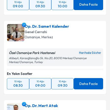
10 Ağu
10 Ağu
10 Ağu
Daha Fazla
09:00
09:30
10:00
Op. Dr. Samet Kalender
Genel Cerrahi
Osmaniye
,
Merkez
Özel Osmaniye Park Hastanesi
Haritada Göster
Alibeyli, Karaoğlanoğlu Sk. No:20, 80010 Merkez/Osmaniye
Merkez/Osmaniye, Turkey
En Yakın Saatler
10 Ağu
10 Ağu
10 Ağu
Daha Fazla
08:30
09:00
09:30
Op. Dr. Mert Atak