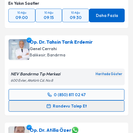
En Yakın Saatler
10 Ağu
10 Ağu
10 Ağu
Daha Fazla
09:00
09:15
09:30
Op. Dr. Tahsin Tarık Erdemir
Genel Cerrahi
Balıkesir
,
Bandırma
NEV Bandırma Tıp Merkezi
Haritada Göster
600 Evler, Atatürk Cd. No:8
0 (850) 811 02 47
Randevu Takvimi Talebi
Randevu Talep Et
Op. Dr. Tahsin Tarık Erdemir
için randevu takvimi
talebi oluşturun. Size bu uzmandan randevu almanız
için bir takvim hazırlandığında e-posta ile
Op. Dr. Atilla Özer