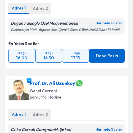
Adres
1
Adres
2
Doğan Fakıoğlu Özel Muayenehanesi
Haritada Göster
Cumhuriyet Mah. Yağmur Sok. Çamlık Sitesi C Blok No:12 Daire10 Kat:5
En Yakın Saatler
11 Ağu
11 Ağu
11 Ağu
Daha Fazla
16:00
16:30
17:15
Prof. Dr. Ali Uzunköy
Genel Cerrahi
Şanlıurfa
,
Haliliye
Adres
1
Adres
2
Onko Cerrah Danışmanlık Şirketi
Haritada Göster