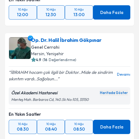
10 Ağu
10 Ağu
10 Ağu
Daha Fazla
12:00
12:30
13:00
Op. Dr. Halil İbrahim Gökpınar
Genel Cerrahi
Mersin
,
Yenişehir
4.9
(
16
Değerlendirme)
İBRAHiM hocam çok ilgili bir Doktor..Mide de sindirim
Devamı
sıkıntım vardı..Sağolsun...
Özel Akademi Hastanesi
Haritada Göster
Menteş Mah. Barbaros Cd, 140.Sk No:105, 33150
En Yakın Saatler
10 Ağu
10 Ağu
10 Ağu
Daha Fazla
08:30
08:40
08:50