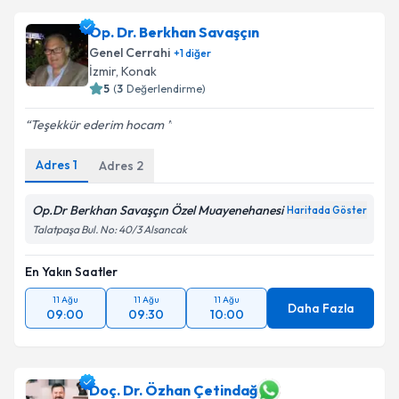
Op. Dr. Berkhan Savaşçın
Genel Cerrahi
+
1
diğer
İzmir
,
Konak
5
(
3
Değerlendirme)
Teşekkür ederim hocam
Adres
1
Adres
2
Op.Dr Berkhan Savaşçın Özel Muayenehanesi
Haritada Göster
Talatpaşa Bul. No: 40/3 Alsancak
En Yakın Saatler
11 Ağu
11 Ağu
11 Ağu
Daha Fazla
09:00
09:30
10:00
Doç. Dr. Özhan Çetindağ