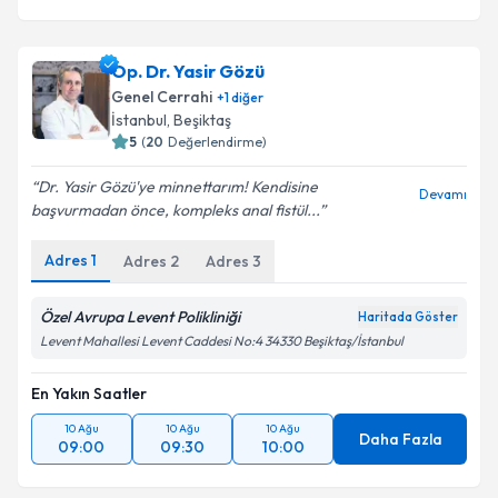
Op. Dr. Yasir Gözü
Genel Cerrahi
+
1
diğer
İstanbul
,
Beşiktaş
5
(
20
Değerlendirme)
Dr. Yasir Gözü'ye minnettarım! Kendisine
Devamı
başvurmadan önce, kompleks anal fistül...
Adres
1
Adres
2
Adres
3
Özel Avrupa Levent Polikliniği
Haritada Göster
Levent Mahallesi Levent Caddesi No:4 34330 Beşiktaş/İstanbul
En Yakın Saatler
10 Ağu
10 Ağu
10 Ağu
Daha Fazla
09:00
09:30
10:00