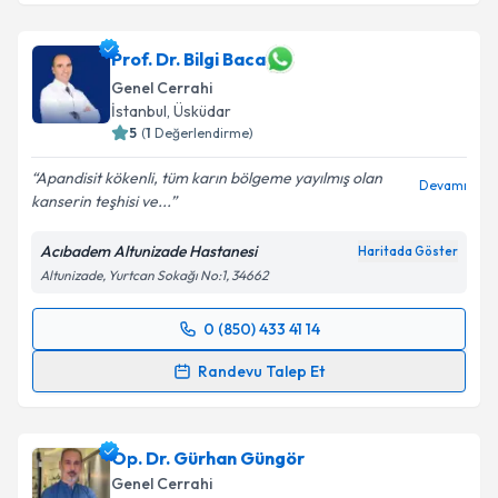
Prof. Dr. Bilgi Baca
Genel Cerrahi
İstanbul
,
Üsküdar
5
(
1
Değerlendirme)
Apandisit kökenli, tüm karın bölgeme yayılmış olan
Devamı
kanserin teşhisi ve...
Acıbadem Altunizade Hastanesi
Haritada Göster
Altunizade, Yurtcan Sokağı No:1, 34662
0 (850) 433 41 14
Randevu Takvimi Talebi
Randevu Talep Et
Prof. Dr. Bilgi Baca
için randevu takvimi talebi
oluşturun. Size bu uzmandan randevu almanız için bir
Op. Dr. Gürhan Güngör
takvim hazırlandığında e-posta ile bilgilendireceğiz.
Genel Cerrahi