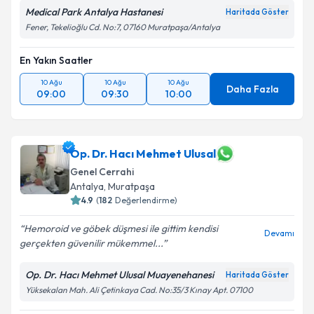
Medical Park Antalya Hastanesi
Haritada Göster
Fener, Tekelioğlu Cd. No:7, 07160 Muratpaşa/Antalya
En Yakın Saatler
10 Ağu
10 Ağu
10 Ağu
Daha Fazla
09:00
09:30
10:00
Op. Dr. Hacı Mehmet Ulusal
Genel Cerrahi
Antalya
,
Muratpaşa
4.9
(
182
Değerlendirme)
Hemoroid ve göbek düşmesi ile gittim kendisi
Devamı
gerçekten güvenilir mükemmel...
Op. Dr. Hacı Mehmet Ulusal Muayenehanesi
Haritada Göster
Yüksekalan Mah. Ali Çetinkaya Cad. No:35/3 Kınay Apt. 07100