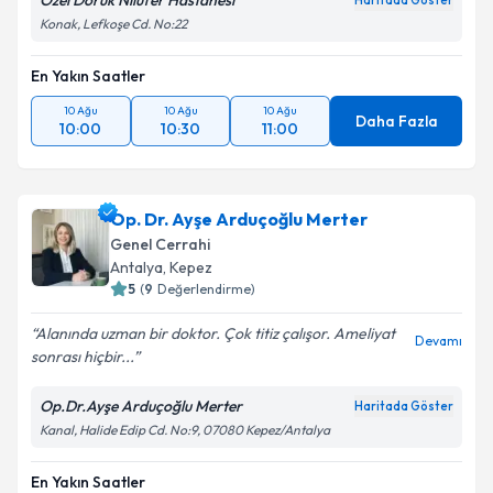
Özel Doruk Nilüfer Hastanesi
Haritada Göster
Konak, Lefkoşe Cd. No:22
En Yakın Saatler
10 Ağu
10 Ağu
10 Ağu
Daha Fazla
10:00
10:30
11:00
Op. Dr. Ayşe Arduçoğlu Merter
Genel Cerrahi
Antalya
,
Kepez
5
(
9
Değerlendirme)
Alanında uzman bir doktor. Çok titiz çalışor. Ameliyat
Devamı
sonrası hiçbir...
Op.Dr.Ayşe Arduçoğlu Merter
Haritada Göster
Kanal, Halide Edip Cd. No:9, 07080 Kepez/Antalya
En Yakın Saatler