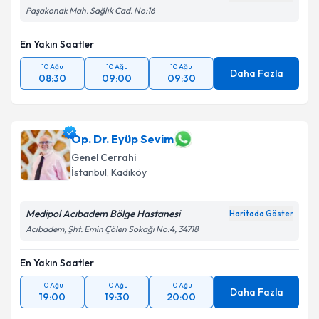
Paşakonak Mah. Sağlık Cad. No:16
En Yakın Saatler
10 Ağu
10 Ağu
10 Ağu
Daha Fazla
08:30
09:00
09:30
Op. Dr. Eyüp Sevim
Genel Cerrahi
İstanbul
,
Kadıköy
Medipol Acıbadem Bölge Hastanesi
Haritada Göster
Acıbadem, Şht. Emin Çölen Sokağı No:4, 34718
En Yakın Saatler
10 Ağu
10 Ağu
10 Ağu
Daha Fazla
19:00
19:30
20:00