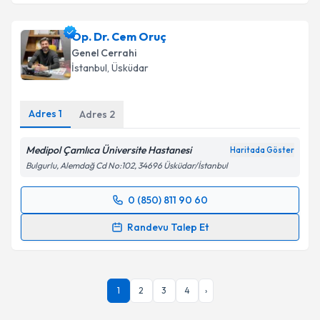
Op. Dr. Cem Oruç
Genel Cerrahi
İstanbul
,
Üsküdar
Adres
1
Adres
2
Medipol Çamlıca Üniversite Hastanesi
Haritada Göster
Bulgurlu, Alemdağ Cd No:102, 34696 Üsküdar/İstanbul
0 (850) 811 90 60
Randevu Takvimi Talebi
Randevu Talep Et
Op. Dr. Cem Oruç
için randevu takvimi talebi
oluşturun. Size bu uzmandan randevu almanız için bir
takvim hazırlandığında e-posta ile bilgilendireceğiz.
1
2
3
4
›
E-posta Adresiniz