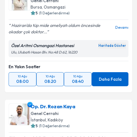
Genel Cerrahi
Bursa
,
Osmangazi
5
(
1
Değerlendirme)
Haziran'da tüp mide ameliyatı oldum öncesinde
Devamı
okadar çok doktor...
Özel Aritmi Osmangazi Hastanesi
Haritada Göster
Ulu, Ulubatlı Hasan Blv. No:48 D:62, 16220
En Yakın Saatler
10 Ağu
10 Ağu
10 Ağu
Daha Fazla
08:00
08:20
08:40
Op. Dr. Rozan Kaya
Genel Cerrahi
İstanbul
,
Kadıköy
5
(
1
Değerlendirme)