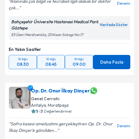
Alanında çok bilgili ve tecrübeli ilgili alakalı bir doktor
Devamı
çok...
Bahçeşehir Üniversite Hastanesi Medical Park
Haritada Göster
Göztepe
E5 Üzeri Merdivenköy, 23 Nisan Sokagi No:17
En Yakın Saatler
10 Ağu
10 Ağu
10 Ağu
Daha Fazla
08:30
08:45
09:00
Op. Dr. Onur İlkay Dinçer
Genel Cerrahi
Antalya
,
Muratpaşa
5
(
3
Değerlendirme)
Safra kesesi ameliyatımı gerçekleştiren Op. Dr. Onur
Devamı
İlkay Dinçer’e gönülden...