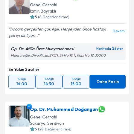
bilgilendireceğiz.
Genel Cerrahi
İzmir
,
Bayraklı
E-posta Adresiniz
5
(
8
Değerlendirme)
hocam gerçekten çok ilgili. Herşeyden önce hastayı
Devamı
çok iyi dinliyor...
Kişisel verilerimin işlenmesine ilişkin
Aydınlatma
Op. Dr. Atilla Özer Muayenehanesi
Haritada Göster
Metni
'ni okudum ve kişisel verilerimin belirtilen
Mansuroğlu, Diva Plaza, 293/1. Sk No:10 İç Kapı No:12, 35000
kapsamda işlenmesini kabul ediyorum.
En Yakın Saatler
Takvim Talebini Gönder
10 Ağu
10 Ağu
10 Ağu
Daha Fazla
14:00
14:30
15:00
Op. Dr. Muhammed Doğangün
Genel Cerrahi
Sakarya
,
Serdivan
5
(
28
Değerlendirme)