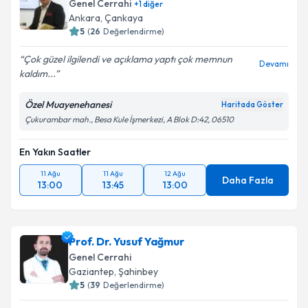
Genel Cerrahi
+
1
diğer
Ankara
,
Çankaya
5
(
26
Değerlendirme)
Çok güzel ilgilendi ve açıklama yaptı çok memnun
Devamı
kaldım...
Özel Muayenehanesi
Haritada Göster
Çukurambar mah., Besa Kule İşmerkezi, A Blok D:42, 06510
En Yakın Saatler
11 Ağu
11 Ağu
12 Ağu
Daha Fazla
13:00
13:45
13:00
Prof. Dr. Yusuf Yağmur
Genel Cerrahi
Gaziantep
,
Şahinbey
5
(
39
Değerlendirme)