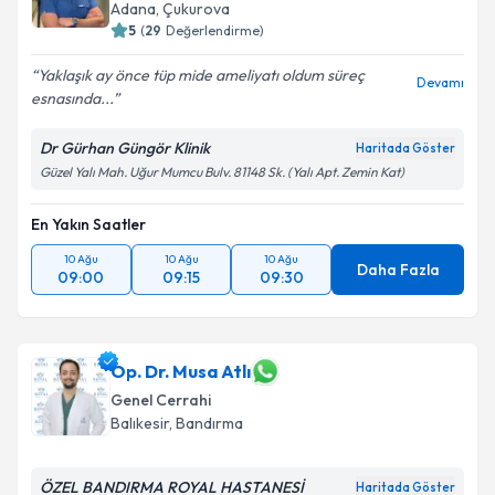
E-posta Adresiniz
Adana
,
Çukurova
5
(
29
Değerlendirme)
Yaklaşık ay önce tüp mide ameliyatı oldum süreç
Devamı
esnasında...
Kişisel verilerimin işlenmesine ilişkin
Aydınlatma
Metni
'ni okudum ve kişisel verilerimin belirtilen
Dr Gürhan Güngör Klinik
Haritada Göster
kapsamda işlenmesini kabul ediyorum.
Güzel Yalı Mah. Uğur Mumcu Bulv. 81148 Sk. (Yalı Apt. Zemin Kat)
En Yakın Saatler
Takvim Talebini Gönder
10 Ağu
10 Ağu
10 Ağu
Daha Fazla
09:00
09:15
09:30
Op. Dr. Musa Atlı
Genel Cerrahi
Balıkesir
,
Bandırma
ÖZEL BANDIRMA ROYAL HASTANESİ
Haritada Göster