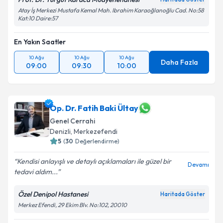
Atay İş Merkezi Mustafa Kemal Mah. Ibrahim Karaoğlanoğlu Cad. No:58
Kat:10 Daire:57
En Yakın Saatler
10 Ağu
10 Ağu
10 Ağu
Daha Fazla
09:00
09:30
10:00
Op. Dr. Fatih Baki Ültay
Genel Cerrahi
Denizli
,
Merkezefendi
5
(
30
Değerlendirme)
Kendisi anlayışlı ve detaylı açıklamaları ile güzel bir
Devamı
tedavi aldım...
Özel Denipol Hastanesi
Haritada Göster
Merkez Efendi, 29 Ekim Blv. No:102, 20010