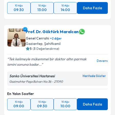
10 Ağu
10 Ağu
10 Ağu
Daha Fazla
09:30
13:00
14:00
Prof. Dr. Göktürk Maralcan
Genel Cerrahi
+
2
diğer
Gaziantep
,
Şehitkamil
5
(
3
Değerlendirme)
Tek kelimeyle mükemmel bir doktor altın parmak
Devamı
ismini sonuna kadar...
Sanko Üniversitesi Hastanesi
Haritada Göster
Gazimuhtar Paşa Bulvarı No:36 - 27090
En Yakın Saatler
10 Ağu
10 Ağu
10 Ağu
Daha Fazla
09:00
09:30
10:00