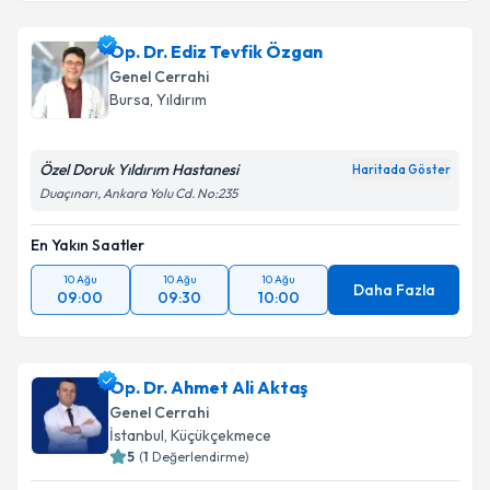
Op. Dr. Ediz Tevfik Özgan
Genel Cerrahi
Bursa
,
Yıldırım
Özel Doruk Yıldırım Hastanesi
Haritada Göster
Duaçınarı, Ankara Yolu Cd. No:235
En Yakın Saatler
10 Ağu
10 Ağu
10 Ağu
Daha Fazla
09:00
09:30
10:00
Op. Dr. Ahmet Ali Aktaş
Genel Cerrahi
İstanbul
,
Küçükçekmece
5
(
1
Değerlendirme)