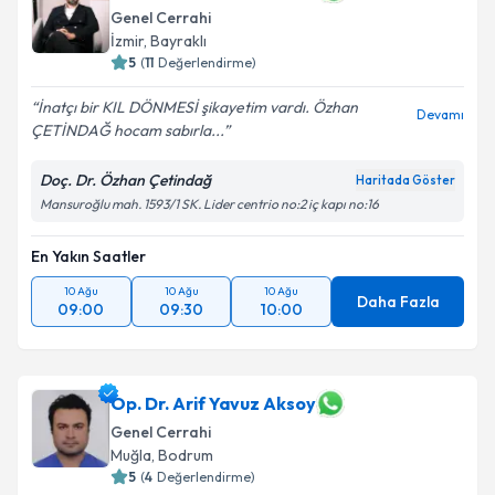
Genel Cerrahi
İzmir
,
Bayraklı
5
(
11
Değerlendirme)
İnatçı bir KIL DÖNMESİ şikayetim vardı. Özhan
Devamı
ÇETİNDAĞ hocam sabırla...
Doç. Dr. Özhan Çetindağ
Haritada Göster
Mansuroğlu mah. 1593/1 SK. Lider centrio no:2 iç kapı no:16
En Yakın Saatler
10 Ağu
10 Ağu
10 Ağu
Daha Fazla
09:00
09:30
10:00
Op. Dr. Arif Yavuz Aksoy
Genel Cerrahi
Muğla
,
Bodrum
5
(
4
Değerlendirme)