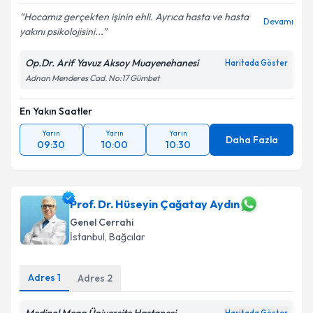
Hocamız gerçekten işinin ehli. Ayrıca hasta ve hasta
Devamı
yakını psikolojisini...
Op.Dr. Arif Yavuz Aksoy Muayenehanesi
Haritada Göster
Adnan Menderes Cad. No:17 Gümbet
En Yakın Saatler
Yarın
Yarın
Yarın
Daha Fazla
09:30
10:00
10:30
Prof. Dr. Hüseyin Çağatay Aydın
Genel Cerrahi
İstanbul
,
Bağcılar
Adres
1
Adres
2