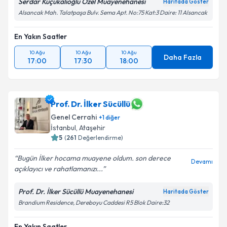
Serdar Küçükalioğlu Özel Muayenehanesi
Haritada Göster
Alsancak Mah. Talatpaşa Bulv. Sema Apt. No:75 Kat:3 Daire: 11 Alsancak
En Yakın Saatler
10 Ağu
10 Ağu
10 Ağu
Daha Fazla
17:00
17:30
18:00
Prof. Dr. İlker Sücüllü
Genel Cerrahi
+
1
diğer
İstanbul
,
Ataşehir
5
(
261
Değerlendirme)
Bugün İlker hocama muayene oldum. son derece
Devamı
açıklayıcı ve rahatlamanızı...
Prof. Dr. İlker Sücüllü Muayenehanesi
Haritada Göster
Brandium Residence, Dereboyu Caddesi R5 Blok Daire:32
En Yakın Saatler