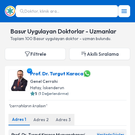
Doktor, klinik ara...
Basur Uygulayan Doktorlar - Uzmanlar
Toplam
100
Basur
uygulayan doktor - uzman bulundu.
Filtrele
Akıllı Sıralama
Prof. Dr. Turgut Karaca
Genel Cerrahi
Hatay
,
İskenderun
5
(
1
Değerlendirme)
cerrahların kralısın
Adres
1
Adres
2
Adres
3
Prof. Dr. Turgut Karaca Muayenehanesi
Haritada Göster