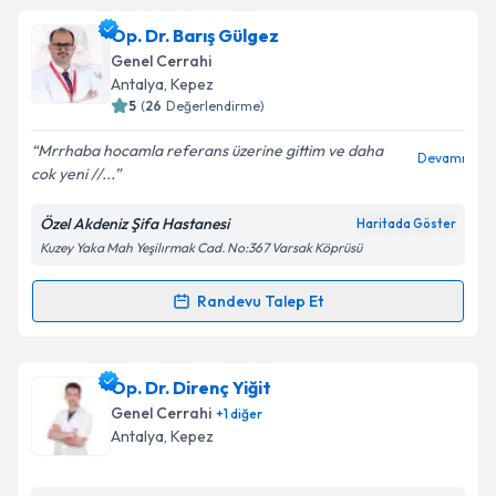
Op. Dr. Cemal Özben Ensari
için randevu takvimi
Op. Dr. Barış Gülgez
talebi oluşturun. Size bu uzmandan randevu almanız
Genel Cerrahi
için bir takvim hazırlandığında e-posta ile
Antalya
,
Kepez
bilgilendireceğiz.
5
(
26
Değerlendirme)
E-posta Adresiniz
Mrrhaba hocamla referans üzerine gittim ve daha
Devamı
cok yeni //...
Özel Akdeniz Şifa Hastanesi
Haritada Göster
Kuzey Yaka Mah Yeşilırmak Cad. No:367 Varsak Köprüsü
Kişisel verilerimin işlenmesine ilişkin
Aydınlatma
Metni
'ni okudum ve kişisel verilerimin belirtilen
kapsamda işlenmesini kabul ediyorum.
Randevu Talep Et
Randevu Takvimi Talebi
Takvim Talebini Gönder
Op. Dr. Barış Gülgez
için randevu takvimi talebi
Op. Dr. Direnç Yiğit
oluşturun. Size bu uzmandan randevu almanız için bir
Genel Cerrahi
+
1
diğer
takvim hazırlandığında e-posta ile bilgilendireceğiz.
Antalya
,
Kepez
E-posta Adresiniz