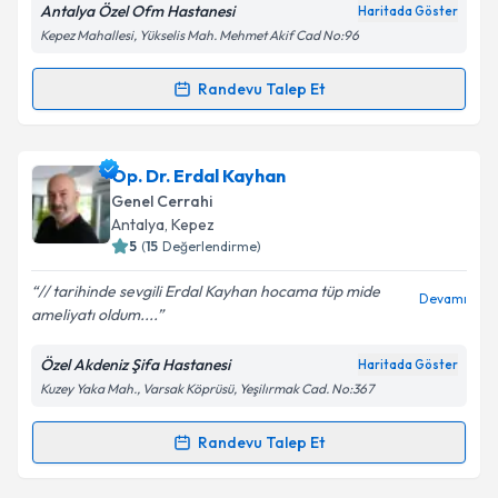
Antalya Özel Ofm Hastanesi
Haritada Göster
Kepez Mahallesi, Yükselis Mah. Mehmet Akif Cad No:96
Kişisel verilerimin işlenmesine ilişkin
Aydınlatma
Randevu Talep Et
Randevu Takvimi Talebi
Metni
'ni okudum ve kişisel verilerimin belirtilen
kapsamda işlenmesini kabul ediyorum.
Op. Dr. Direnç Yiğit
için randevu takvimi talebi
Op. Dr. Erdal Kayhan
oluşturun. Size bu uzmandan randevu almanız için bir
Takvim Talebini Gönder
Genel Cerrahi
takvim hazırlandığında e-posta ile bilgilendireceğiz.
Antalya
,
Kepez
5
(
15
Değerlendirme)
E-posta Adresiniz
// tarihinde sevgili Erdal Kayhan hocama tüp mide
Devamı
ameliyatı oldum....
Özel Akdeniz Şifa Hastanesi
Haritada Göster
Kişisel verilerimin işlenmesine ilişkin
Aydınlatma
Kuzey Yaka Mah., Varsak Köprüsü, Yeşilırmak Cad. No:367
Metni
'ni okudum ve kişisel verilerimin belirtilen
kapsamda işlenmesini kabul ediyorum.
Randevu Talep Et
Randevu Takvimi Talebi
Takvim Talebini Gönder