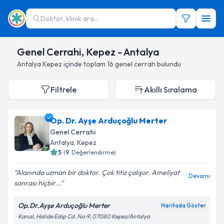
Doktor, klinik ara...
Genel Cerrahi, Kepez - Antalya
Antalya
Kepez
içinde toplam
16
genel cerrah
bulundu
Filtrele
Akıllı Sıralama
Op. Dr. Ayşe Arduçoğlu Merter
Genel Cerrahi
Antalya
,
Kepez
5
(
9
Değerlendirme)
Alanında uzman bir doktor. Çok titiz çalışor. Ameliyat
Devamı
sonrası hiçbir...
Op.Dr.Ayşe Arduçoğlu Merter
Haritada Göster
Kanal, Halide Edip Cd. No:9, 07080 Kepez/Antalya