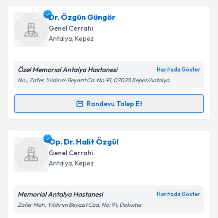
Takvim Talebini Gönder
Op. Dr. Ayşe Özlem Belen
için randevu takvimi talebi
Dr. Özgün Güngör
oluşturun. Size bu uzmandan randevu almanız için bir
Genel Cerrahi
takvim hazırlandığında e-posta ile bilgilendireceğiz.
Antalya
,
Kepez
E-posta Adresiniz
Özel Memorıal Antalya Hastanesi
Haritada Göster
No:, Zafer, Yıldırım Beyazıt Cd. No:91, 07020 Kepez/Antalya
Kişisel verilerimin işlenmesine ilişkin
Aydınlatma
Randevu Talep Et
Randevu Takvimi Talebi
Metni
'ni okudum ve kişisel verilerimin belirtilen
kapsamda işlenmesini kabul ediyorum.
Dr. Özgün Güngör
için randevu takvimi talebi
Op. Dr. Halit Özgül
oluşturun. Size bu uzmandan randevu almanız için bir
Takvim Talebini Gönder
Genel Cerrahi
takvim hazırlandığında e-posta ile bilgilendireceğiz.
Antalya
,
Kepez
E-posta Adresiniz
Memorial Antalya Hastanesi
Haritada Göster
Zafer Mah. Yıldırım Beyazıt Cad. No: 91, Dokuma