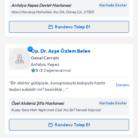
Antalya Kepez Devlet Hastanesi
Haritada Göster
Hüsnü Karakaş Mahallesi, No:124, Güneş Cd., 07320
Kişisel verilerimin işlenmesine ilişkin
Aydınlatma
Randevu Talep Et
Randevu Takvimi Talebi
Metni
'ni okudum ve kişisel verilerimin belirtilen
kapsamda işlenmesini kabul ediyorum.
Op. Dr. Serap Melek Doğan
için randevu takvimi
Op. Dr. Ayşe Özlem Belen
talebi oluşturun. Size bu uzmandan randevu almanız
Takvim Talebini Gönder
Genel Cerrahi
için bir takvim hazırlandığında e-posta ile
Antalya
,
Kepez
bilgilendireceğiz.
5
(
3
Değerlendirme)
E-posta Adresiniz
Bir doktor gülüşüyle, konuşmasıyla bakışıyla hasta
Devamı
tedavi edebilir mi? kesinlikle...
Özel Akdeniz Şifa Hastanesi
Haritada Göster
Kuzey Yaka Mah Yeşilırmak Cad. No:367 Varsak Köprüsü
Kişisel verilerimin işlenmesine ilişkin
Aydınlatma
Metni
'ni okudum ve kişisel verilerimin belirtilen
kapsamda işlenmesini kabul ediyorum.
Randevu Talep Et
Randevu Takvimi Talebi