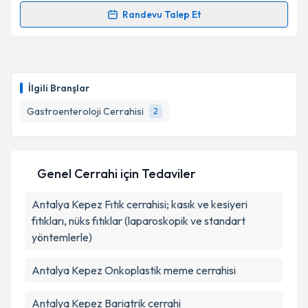
Kişisel verilerimin işlenmesine ilişkin
Aydınlatma
Randevu Talep Et
Randevu Takvimi Talebi
Metni
'ni okudum ve kişisel verilerimin belirtilen
kapsamda işlenmesini kabul ediyorum.
Op. Dr. Halit Özgül
için randevu takvimi talebi
oluşturun. Size bu uzmandan randevu almanız için bir
Takvim Talebini Gönder
İlgili Branşlar
takvim hazırlandığında e-posta ile bilgilendireceğiz.
Gastroenteroloji Cerrahisi
2
E-posta Adresiniz
Genel Cerrahi
için Tedaviler
Kişisel verilerimin işlenmesine ilişkin
Aydınlatma
Antalya Kepez Fıtık cerrahisi; kasık ve kesiyeri
Metni
'ni okudum ve kişisel verilerimin belirtilen
kapsamda işlenmesini kabul ediyorum.
fıtıkları, nüks fıtıklar (laparoskopik ve standart
yöntemlerle)
Takvim Talebini Gönder
Antalya Kepez Onkoplastik meme cerrahisi
Antalya Kepez Bariatrik cerrahi