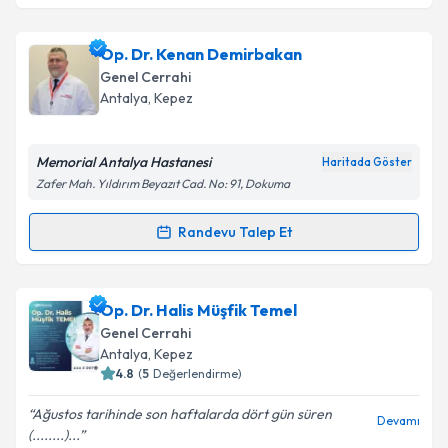
Takvim Talebini Gönder
Op. Dr. Tolgay Akın
için randevu takvimi talebi
Op. Dr. Kenan Demirbakan
oluşturun. Size bu uzmandan randevu almanız için bir
Genel Cerrahi
takvim hazırlandığında e-posta ile bilgilendireceğiz.
Antalya
,
Kepez
E-posta Adresiniz
Memorial Antalya Hastanesi
Haritada Göster
Zafer Mah. Yıldırım Beyazıt Cad. No: 91, Dokuma
Kişisel verilerimin işlenmesine ilişkin
Aydınlatma
Randevu Talep Et
Randevu Takvimi Talebi
Metni
'ni okudum ve kişisel verilerimin belirtilen
kapsamda işlenmesini kabul ediyorum.
Op. Dr. Kenan Demirbakan
için randevu takvimi
Op. Dr. Halis Müşfik Temel
talebi oluşturun. Size bu uzmandan randevu almanız
Takvim Talebini Gönder
Genel Cerrahi
için bir takvim hazırlandığında e-posta ile
Antalya
,
Kepez
bilgilendireceğiz.
4.8
(
5
Değerlendirme)
E-posta Adresiniz
Ağustos tarihinde son haftalarda dört gün süren
Devamı
(........)...