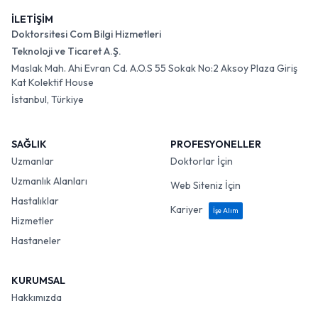
İLETİŞİM
Doktorsitesi Com Bilgi Hizmetleri
Teknoloji ve Ticaret A.Ş.
Maslak Mah. Ahi Evran Cd. A.O.S 55 Sokak No:2 Aksoy Plaza Giriş
Kat Kolektif House
İstanbul, Türkiye
SAĞLIK
PROFESYONELLER
Uzmanlar
Doktorlar İçin
Uzmanlık Alanları
Web Siteniz İçin
Hastalıklar
Kariyer
İşe Alım
Hizmetler
Hastaneler
KURUMSAL
Hakkımızda