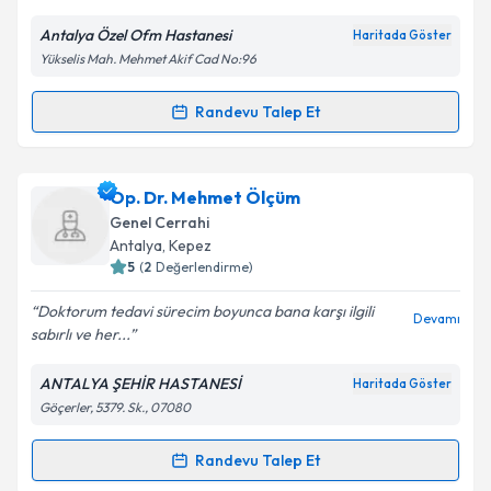
Antalya Özel Ofm Hastanesi
Haritada Göster
Yükselis Mah. Mehmet Akif Cad No:96
Kişisel verilerimin işlenmesine ilişkin
Aydınlatma
Metni
'ni okudum ve kişisel verilerimin belirtilen
kapsamda işlenmesini kabul ediyorum.
Randevu Talep Et
Randevu Takvimi Talebi
Takvim Talebini Gönder
Op. Dr. Halis Müşfik Temel
için randevu takvimi
Op. Dr. Mehmet Ölçüm
talebi oluşturun. Size bu uzmandan randevu almanız
Genel Cerrahi
için bir takvim hazırlandığında e-posta ile
Antalya
,
Kepez
bilgilendireceğiz.
5
(
2
Değerlendirme)
E-posta Adresiniz
Doktorum tedavi sürecim boyunca bana karşı ilgili
Devamı
sabırlı ve her...
ANTALYA ŞEHİR HASTANESİ
Haritada Göster
Göçerler, 5379. Sk., 07080
Kişisel verilerimin işlenmesine ilişkin
Aydınlatma
Metni
'ni okudum ve kişisel verilerimin belirtilen
kapsamda işlenmesini kabul ediyorum.
Randevu Talep Et
Randevu Takvimi Talebi