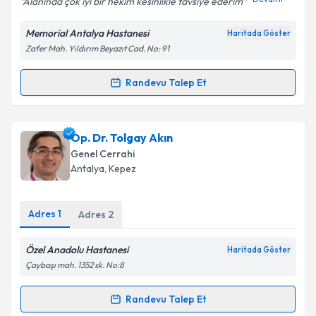
Alanında çok iyi bir hekim kesinlikle tavsiye ederim
Memorial Antalya Hastanesi
Haritada Göster
Zafer Mah. Yıldırım Beyazıt Cad. No: 91
Kişisel verilerimin işlenmesine ilişkin
Aydınlatma
Metni
'ni okudum ve kişisel verilerimin belirtilen
Randevu Talep Et
Randevu Takvimi Talebi
kapsamda işlenmesini kabul ediyorum.
Prof. Dr. Alihan Gürkan
için randevu takvimi talebi
Op. Dr. Tolgay Akın
Takvim Talebini Gönder
oluşturun. Size bu uzmandan randevu almanız için bir
Genel Cerrahi
takvim hazırlandığında e-posta ile bilgilendireceğiz.
Antalya
,
Kepez
E-posta Adresiniz
Adres
1
Adres
2
Özel Anadolu Hastanesi
Haritada Göster
Kişisel verilerimin işlenmesine ilişkin
Aydınlatma
Çaybaşı mah. 1352 sk. No:8
Metni
'ni okudum ve kişisel verilerimin belirtilen
kapsamda işlenmesini kabul ediyorum.
Randevu Talep Et
Randevu Takvimi Talebi