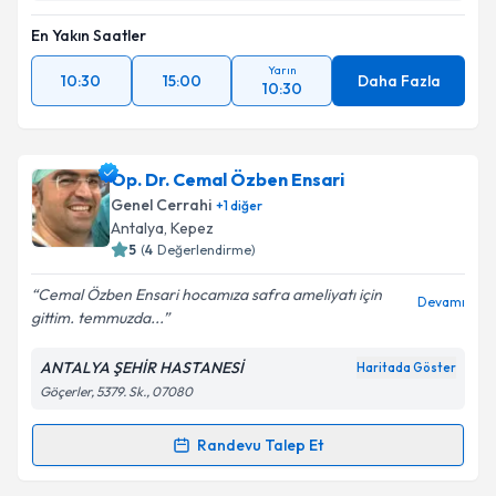
En Yakın Saatler
Yarın
10:30
15:00
Daha Fazla
10:30
Op. Dr. Cemal Özben Ensari
Genel Cerrahi
+
1
diğer
Antalya
,
Kepez
5
(
4
Değerlendirme)
Cemal Özben Ensari hocamıza safra ameliyatı için
Devamı
gittim. temmuzda...
ANTALYA ŞEHİR HASTANESİ
Haritada Göster
Göçerler, 5379. Sk., 07080
Randevu Talep Et
Randevu Takvimi Talebi