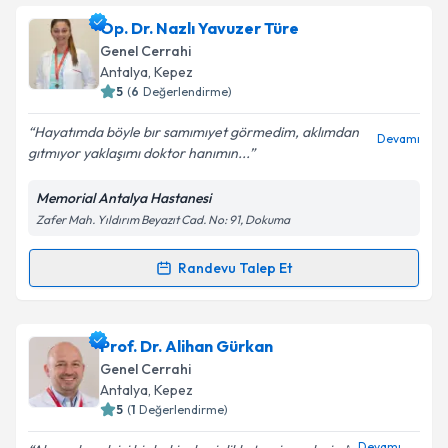
Op. Dr. Erdal Kayhan
için randevu takvimi talebi
Op. Dr. Nazlı Yavuzer Türe
oluşturun. Size bu uzmandan randevu almanız için bir
Genel Cerrahi
takvim hazırlandığında e-posta ile bilgilendireceğiz.
Antalya
,
Kepez
5
(
6
Değerlendirme)
E-posta Adresiniz
Hayatımda böyle bır samımıyet görmedim, aklımdan
Devamı
gıtmıyor yaklaşımı doktor hanımın...
Memorial Antalya Hastanesi
Kişisel verilerimin işlenmesine ilişkin
Aydınlatma
Zafer Mah. Yıldırım Beyazıt Cad. No: 91, Dokuma
Metni
'ni okudum ve kişisel verilerimin belirtilen
kapsamda işlenmesini kabul ediyorum.
Randevu Talep Et
Randevu Takvimi Talebi
Takvim Talebini Gönder
Op. Dr. Nazlı Yavuzer Türe
için randevu takvimi
Prof. Dr. Alihan Gürkan
talebi oluşturun. Size bu uzmandan randevu almanız
Genel Cerrahi
için bir takvim hazırlandığında e-posta ile
Antalya
,
Kepez
bilgilendireceğiz.
5
(
1
Değerlendirme)
E-posta Adresiniz
Devamı