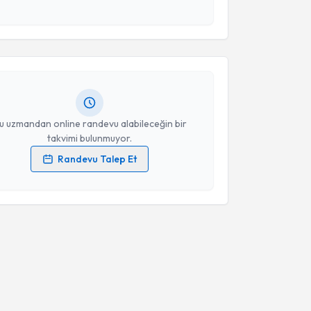
akvimi Talebi
esini kabul ediyorum.
urat Kağan Bilge
için randevu takvimi talebi
Takvim Talebini Gönder
Size bu uzmandan randevu almanız için bir takvim
ında e-posta ile bilgilendireceğiz.
resiniz
u uzmandan online randevu alabileceğin bir
takvimi bulunmuyor.
Randevu Talep Et
 verilerimin işlenmesine ilişkin
Aydınlatma Metni
'ni
 ve kişisel verilerimin belirtilen kapsamda
esini kabul ediyorum.
Takvim Talebini Gönder