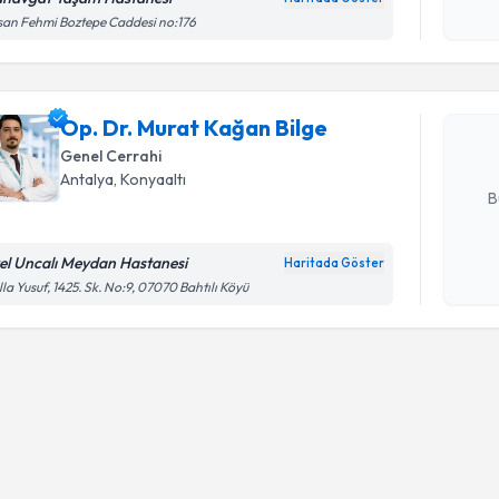
Randevu T
işlenm
an Fehmi Boztepe Caddesi no:176
Op. Dr. M
oluşturun. 
Op. Dr. Murat Kağan Bilge
hazırlandığ
Genel Cerrahi
E-posta Ad
Antalya
, Konyaaltı
B
el Uncalı Meydan Hastanesi
Haritada Göster
Kişisel
la Yusuf, 1425. Sk. No:9, 07070 Bahtılı Köyü
okudum
işlenm