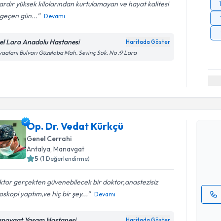
lardır yüksek kilolarından kurtulamayan ve hayat kalitesi
geçen gün...
Devamı
el Lara Anadolu Hastanesi
Haritada Göster
aalanı Bulvarı Güzeloba Mah. Sevinç Sok. No :9 Lara
Randevu T
Op. Dr. V
Op. Dr. Vedat Kürkçü
Size bu uzm
Genel Cerrahi
hazırlandığ
Antalya
, Manavgat
5
(
1
Değerlendirme)
E-posta Ad
tor gerçekten güvenebilecek bir doktor,anastezisiz
skopi yaptım,ve hiç bir şey...
Devamı
Kişisel
okudum
navgat Yaşam Hastanesi
Haritada Göster