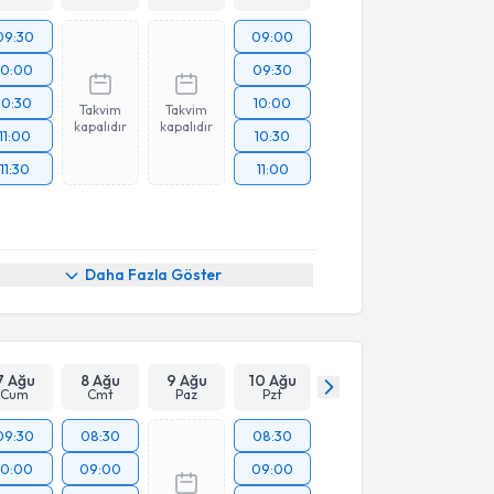
09:30
09:00
10:00
09:30
10:30
10:00
Takvim
Takvim
kapalıdır
kapalıdır
11:00
10:30
11:30
11:00
Daha Fazla Göster
7 Ağu
8 Ağu
9 Ağu
10 Ağu
Cum
Cmt
Paz
Pzt
09:30
08:30
08:30
10:00
09:00
09:00