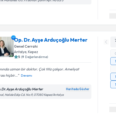
lık Mahallesi 100.Yıl Bulvarı Şahin Apt. No 65/5
Op. Dr. Ayşe Arduçoğlu Merter
Genel Cerrahi
Antalya
, Kepez
5
(
9
Değerlendirme)
nında uzman bir doktor. Çok titiz çalışor. Ameliyat
ası hiçbir...
Devamı
.Dr.Ayşe Arduçoğlu Merter
Haritada Göster
al, Halide Edip Cd. No:9, 07080 Kepez/Antalya