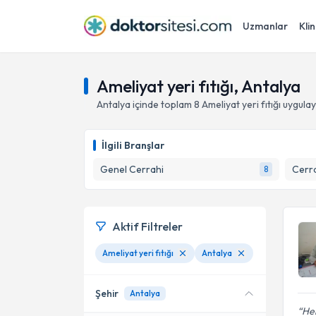
Uzmanlar
Klin
Ameliyat yeri fıtığı, Antalya
Antalya
içinde toplam
8
Ameliyat yeri fıtığı
uygulay
İlgili Branşlar
Genel Cerrahi
Cerra
8
Aktif Filtreler
Ameliyat yeri fıtığı
Antalya
Şehir
Antalya
Hem