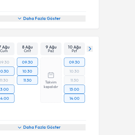
Daha Fazla Göster
7 Ağu
8 Ağu
9 Ağu
10 Ağu
Cum
Cmt
Paz
Pzt
09:30
09:30
09:30
10:30
10:30
10:30
11:30
11:30
11:30
Takvim
kapalıdır
13:00
13:00
14:00
14:00
Daha Fazla Göster