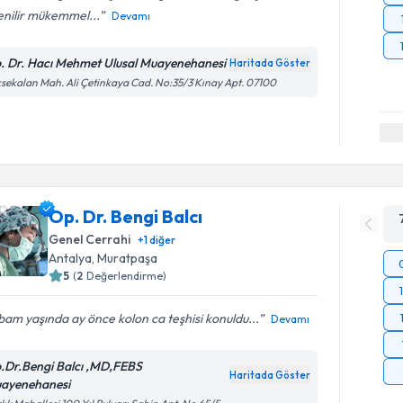
enilir mükemmel...
Devamı
. Dr. Hacı Mehmet Ulusal Muayenehanesi
Haritada Göster
sekalan Mah. Ali Çetinkaya Cad. No:35/3 Kınay Apt. 07100
Op. Dr. Bengi Balcı
Genel Cerrahi
+
1
diğer
Antalya
, Muratpaşa
5
(
2
Değerlendirme)
am yaşında ay önce kolon ca teşhisi konuldu...
Devamı
.Dr.Bengi Balcı ,MD,FEBS
Haritada Göster
ayenehanesi