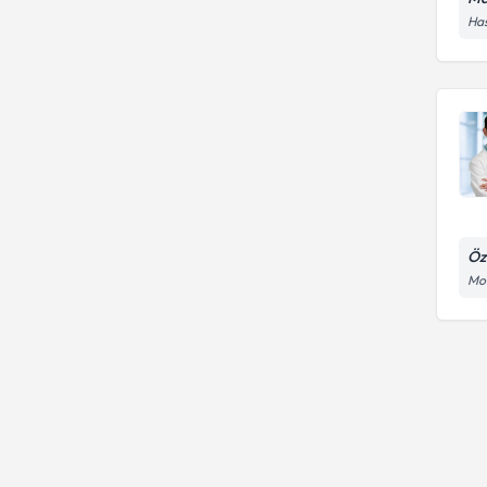
Has
Öz
Mol