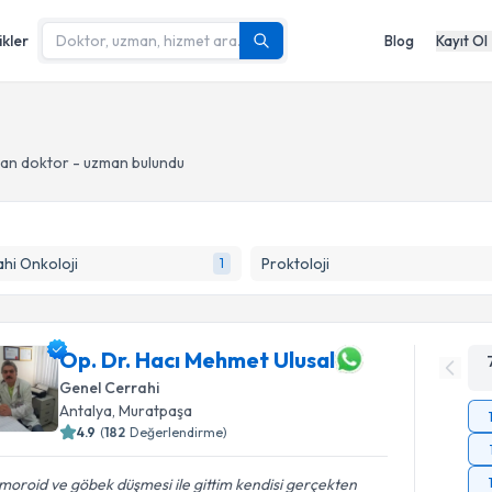
ikler
Blog
Kayıt Ol
an doktor - uzman bulundu
hi Onkoloji
Proktoloji
1
Op. Dr. Hacı Mehmet Ulusal
Genel Cerrahi
Antalya
, Muratpaşa
4.9
(
182
Değerlendirme)
oroid ve göbek düşmesi ile gittim kendisi gerçekten