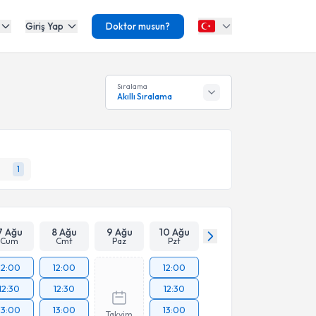
Giriş Yap
Doktor musun?
Sıralama
Akıllı Sıralama
1
7 Ağu
8 Ağu
9 Ağu
10 Ağu
Cum
Cmt
Paz
Pzt
12:00
12:00
12:00
12:30
12:30
12:30
13:00
13:00
13:00
Takvim