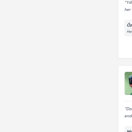
Yıl
her 
Öz
Hav
Dok
endo
Ma