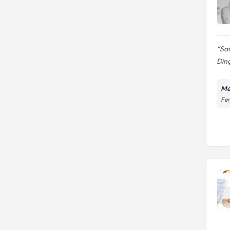
Saf
Dinç
Me
Fen