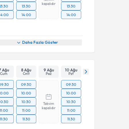
kapalıdır
13:30
13:30
13:30
14:00
14:00
14:00
Daha Fazla Göster
7 Ağu
8 Ağu
9 Ağu
10 Ağu
Cum
Cmt
Paz
Pzt
09:30
09:30
09:30
10:00
10:00
10:00
10:30
10:30
10:30
Takvim
kapalıdır
11:00
11:00
11:00
11:30
11:30
11:30