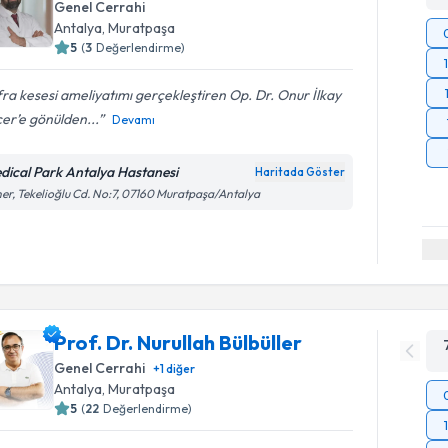
Genel Cerrahi
Antalya
, Muratpaşa
5
(
3
Değerlendirme)
ra kesesi ameliyatımı gerçekleştiren Op. Dr. Onur İlkay
er’e gönülden...
Devamı
dical Park Antalya Hastanesi
Haritada Göster
er, Tekelioğlu Cd. No:7, 07160 Muratpaşa/Antalya
Prof. Dr. Nurullah Bülbüller
Genel Cerrahi
+
1
diğer
Antalya
, Muratpaşa
5
(
22
Değerlendirme)