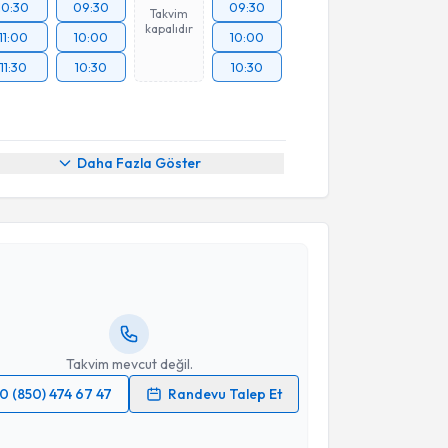
10:30
09:30
09:30
Takvim
kapalıdır
11:00
10:00
10:00
11:30
10:30
10:30
Daha Fazla Göster
akvimi Talebi
edat Kürkçü
için randevu takvimi talebi oluşturun.
andan randevu almanız için bir takvim
ında e-posta ile bilgilendireceğiz.
resiniz
Takvim mevcut değil.
0 (850) 474 67 47
Randevu Talep Et
 verilerimin işlenmesine ilişkin
Aydınlatma Metni
'ni
 ve kişisel verilerimin belirtilen kapsamda