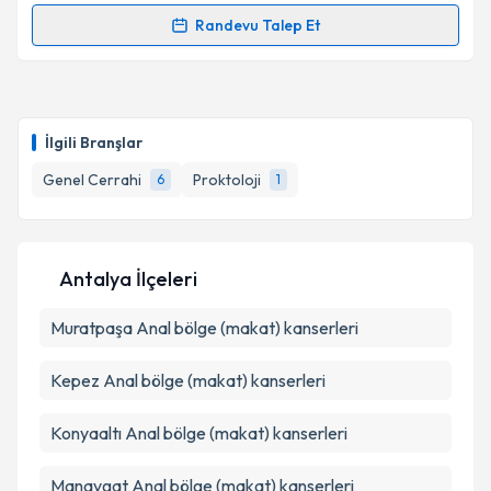
Metni
'ni okudum ve kişisel verilerimin belirtilen
Randevu Talep Et
kapsamda işlenmesini kabul ediyorum.
Randevu Takvimi Talebi
Takvim Talebini Gönder
Op. Dr. Murat Kağan Bilge
için randevu takvimi
talebi oluşturun. Size bu uzmandan randevu almanız
İlgili Branşlar
için bir takvim hazırlandığında e-posta ile
bilgilendireceğiz.
Genel Cerrahi
Proktoloji
6
1
E-posta Adresiniz
Antalya İlçeleri
Muratpaşa
Kişisel verilerimin işlenmesine ilişkin
Anal bölge (makat) kanserleri
Aydınlatma
Metni
'ni okudum ve kişisel verilerimin belirtilen
kapsamda işlenmesini kabul ediyorum.
Kepez
Anal bölge (makat) kanserleri
Konyaaltı
Anal bölge (makat) kanserleri
Takvim Talebini Gönder
Manavgat
Anal bölge (makat) kanserleri