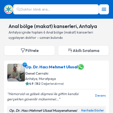
Doktor, klinik ara...
Anal bölge (makat) kanserleri, Antalya
Antalya
içinde toplam
6
Anal bölge (makat) kanserleri
uygulayan doktor - uzman bulundu
Filtrele
Akıllı Sıralama
Op. Dr. Hacı Mehmet Ulusal
Genel Cerrahi
Antalya
, Muratpaşa
4.9
(
182
Değerlendirme)
Hemoroid ve göbek düşmesi ile gittim kendisi
Devamı
gerçekten güvenilir mükemmel...
Op. Dr. Hacı Mehmet Ulusal Muayenehanesi
Haritada Göster