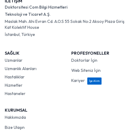
İLETİŞİM
Doktorsitesi Com Bilgi Hizmetleri
Teknoloji ve Ticaret A.Ş.
Maslak Mah. Ahi Evran Cd. A.O.S 55 Sokak No:2 Aksoy Plaza Giriş
Kat Kolektif House
İstanbul, Türkiye
SAĞLIK
PROFESYONELLER
Uzmanlar
Doktorlar İçin
Uzmanlık Alanları
Web Siteniz İçin
Hastalıklar
Kariyer
İşe Alım
Hizmetler
Hastaneler
KURUMSAL
Hakkımızda
Bize Ulaşın