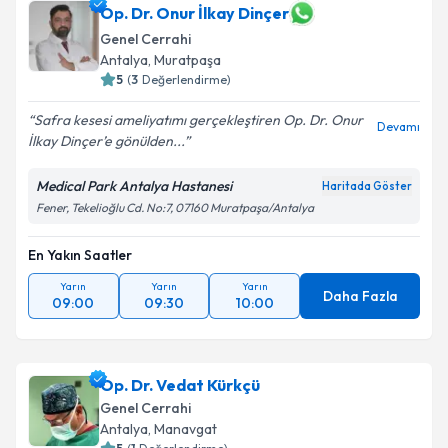
Op. Dr. Onur İlkay Dinçer
Genel Cerrahi
Antalya
, Muratpaşa
5
(
3
Değerlendirme)
Safra kesesi ameliyatımı gerçekleştiren Op. Dr. Onur
Devamı
İlkay Dinçer’e gönülden...
Medical Park Antalya Hastanesi
Haritada Göster
Fener, Tekelioğlu Cd. No:7, 07160 Muratpaşa/Antalya
En Yakın Saatler
Yarın
Yarın
Yarın
Daha Fazla
09:00
09:30
10:00
Op. Dr. Vedat Kürkçü
Genel Cerrahi
Antalya
, Manavgat