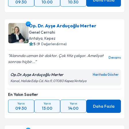
Daha Fazla
09:30
10:00
10:30
Op. Dr. Ayşe Arduçoğlu Merter
Genel Cerrahi
Antalya
, Kepez
5
(
9
Değerlendirme)
Alanında uzman bir doktor. Çok titiz çalışor. Ameliyat
Devamı
sonrası hiçbir...
Op.Dr.Ayşe Arduçoğlu Merter
Haritada Göster
Kanal, Halide Edip Cd. No:9, 07080 Kepez/Antalya
En Yakın Saatler
Yarın
Yarın
Yarın
Daha Fazla
09:30
13:00
14:00