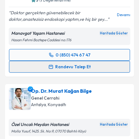
5
(
1
Değerlendirme)
Doktor gerçekten güvenebilecek bir
Devamı
doktor,anastezisiz endoskopi yaptım,ve hiç bir şey...
Manavgat Yaşam Hastanesi
Haritada Göster
Hasan Fehmi Boztepe Caddesi no:176
0 (850) 474 67 47
Randevu Takvimi Talebi
Randevu Talep Et
Op. Dr. Vedat Kürkçü
için randevu takvimi talebi
oluşturun. Size bu uzmandan randevu almanız için bir
Op. Dr. Murat Kağan Bilge
takvim hazırlandığında e-posta ile bilgilendireceğiz.
Genel Cerrahi
E-posta Adresiniz
Antalya
, Konyaaltı
Özel Uncalı Meydan Hastanesi
Haritada Göster
Molla Yusuf, 1425. Sk. No:9, 07070 Bahtılı Köyü
Kişisel verilerimin işlenmesine ilişkin
Aydınlatma