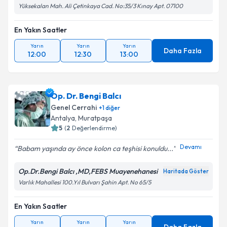
Yüksekalan Mah. Ali Çetinkaya Cad. No:35/3 Kınay Apt. 07100
En Yakın Saatler
Yarın
Yarın
Yarın
Daha Fazla
12:00
12:30
13:00
Op. Dr. Bengi Balcı
Genel Cerrahi
+
1
diğer
Antalya
, Muratpaşa
5
(
2
Değerlendirme)
Devamı
Babam yaşında ay önce kolon ca teşhisi konuldu...
Op.Dr.Bengi Balcı ,MD,FEBS Muayenehanesi
Haritada Göster
Varlık Mahallesi 100.Yıl Bulvarı Şahin Apt. No 65/5
En Yakın Saatler
Yarın
Yarın
Yarın