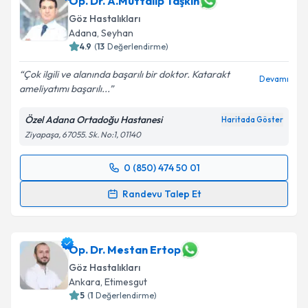
Op. Dr. A.Muttalip Taşkın
Göz Hastalıkları
E-posta Adresiniz
Adana
,
Seyhan
4.9
(
13
Değerlendirme)
Çok ilgili ve alanında başarılı bir doktor. Katarakt
Devamı
ameliyatımı başarılı...
Kişisel verilerimin işlenmesine ilişkin
Aydınlatma
Metni
'ni okudum ve kişisel verilerimin belirtilen
Özel Adana Ortadoğu Hastanesi
Haritada Göster
kapsamda işlenmesini kabul ediyorum.
Ziyapaşa, 67055. Sk. No:1, 01140
Takvim Talebini Gönder
0 (850) 474 50 01
Randevu Takvimi Talebi
Randevu Talep Et
Op. Dr. A.Muttalip Taşkın
için randevu takvimi talebi
oluşturun. Size bu uzmandan randevu almanız için bir
takvim hazırlandığında e-posta ile bilgilendireceğiz.
Op. Dr. Mestan Ertop
Göz Hastalıkları
E-posta Adresiniz
Ankara
,
Etimesgut
5
(
1
Değerlendirme)