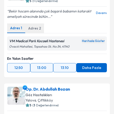
5
(
1
Değerlendirme)
Bekir hocam alanında çok başarılı babamın katarakt
Devamı
ameliyatı sürecinde bütün...
Adres
1
Adres
2
VM Medical Park Kocaeli Hastanesi
Haritada Göster
Ovacık Mahallesi, Topsahası Sk. No:34, 41140
En Yakın Saatler
12:50
13:00
13:10
Daha Fazla
Op. Dr. Abdullah Bozan
Göz Hastalıkları
Yalova
,
Çiftlikköy
5
(
3
Değerlendirme)