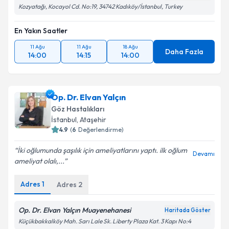
Kozyatağı, Kocayol Cd. No:19, 34742 Kadıköy/İstanbul, Turkey
En Yakın Saatler
11 Ağu
11 Ağu
18 Ağu
Daha Fazla
14:00
14:15
14:00
Op. Dr. Elvan Yalçın
Göz Hastalıkları
İstanbul
,
Ataşehir
4.9
(
6
Değerlendirme)
İki oğlumunda şaşılık için ameliyatlarını yaptı. ilk oğlum
Devamı
ameliyat olalı,...
Adres
1
Adres
2
Op. Dr. Elvan Yalçın Muayenehanesi
Haritada Göster
Küçükbakkalköy Mah. Sarı Lale Sk. Liberty Plaza Kat. 3 Kapı No:4