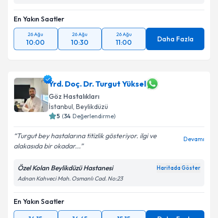
En Yakın Saatler
26 Ağu
26 Ağu
26 Ağu
Daha Fazla
10:00
10:30
11:00
Yrd. Doç. Dr. Turgut Yüksel
Göz Hastalıkları
İstanbul
,
Beylikdüzü
5
(
34
Değerlendirme)
Turgut bey hastalarına titizlik gösteriyor. ilgi ve
Devamı
alakasıda bir okadar...
Özel Kolan Beylikdüzü Hastanesi
Haritada Göster
Adnan Kahveci Mah. Osmanlı Cad. No:23
En Yakın Saatler