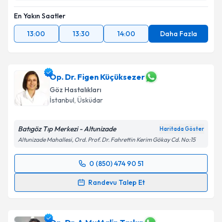
En Yakın Saatler
13:00
13:30
14:00
Daha Fazla
Op. Dr. Figen Küçüksezer
Göz Hastalıkları
İstanbul
,
Üsküdar
Batıgöz Tıp Merkezi - Altunizade
Haritada Göster
Altunizade Mahallesi, Ord. Prof. Dr. Fahrettin Kerim Gökay Cd. No:15
0 (850) 474 90 51
Randevu Takvimi Talebi
Randevu Talep Et
Op. Dr. Figen Küçüksezer
için randevu takvimi talebi
oluşturun. Size bu uzmandan randevu almanız için bir
takvim hazırlandığında e-posta ile bilgilendireceğiz.