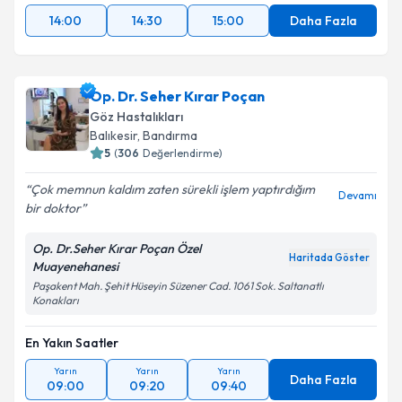
14:00
14:30
15:00
Daha Fazla
Op. Dr. Seher Kırar Poçan
Göz Hastalıkları
Balıkesir
,
Bandırma
5
(
306
Değerlendirme)
Çok memnun kaldım zaten sürekli işlem yaptırdığım
Devamı
bir doktor
Op. Dr.Seher Kırar Poçan Özel
Haritada Göster
Muayenehanesi
Paşakent Mah. Şehit Hüseyin Süzener Cad. 1061 Sok. Saltanatlı
Konakları
En Yakın Saatler
Yarın
Yarın
Yarın
Daha Fazla
09:00
09:20
09:40