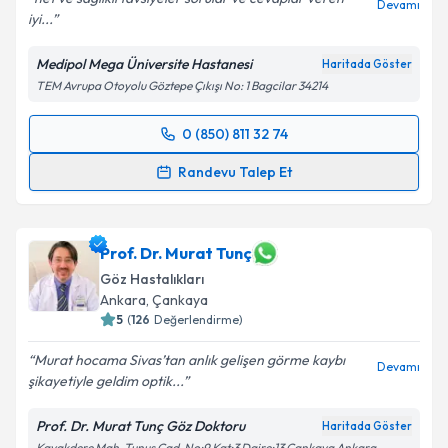
Devamı
iyi...
Medipol Mega Üniversite Hastanesi
Haritada Göster
TEM Avrupa Otoyolu Göztepe Çıkışı No: 1 Bagcilar 34214
0 (850) 811 32 74
Randevu Takvimi Talebi
Randevu Talep Et
Op. Dr. Ziya Burke
için randevu takvimi talebi
oluşturun. Size bu uzmandan randevu almanız için bir
takvim hazırlandığında e-posta ile bilgilendireceğiz.
Prof. Dr. Murat Tunç
Göz Hastalıkları
E-posta Adresiniz
Ankara
,
Çankaya
5
(
126
Değerlendirme)
Murat hocama Sivas’tan anlık gelişen görme kaybı
Devamı
şikayetiyle geldim optik...
Kişisel verilerimin işlenmesine ilişkin
Aydınlatma
Metni
'ni okudum ve kişisel verilerimin belirtilen
Prof. Dr. Murat Tunç Göz Doktoru
Haritada Göster
kapsamda işlenmesini kabul ediyorum.