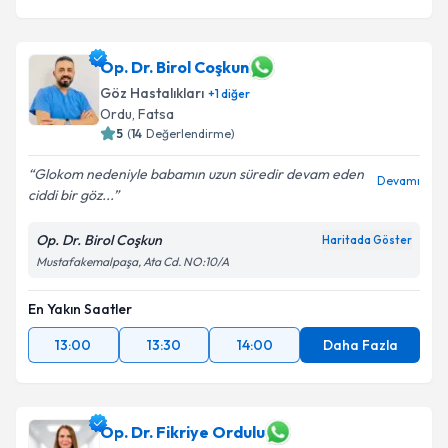
Op. Dr. Birol Coşkun
Göz Hastalıkları
+
1
diğer
Ordu
,
Fatsa
5
(
14
Değerlendirme)
Glokom nedeniyle babamın uzun süredir devam eden
Devamı
ciddi bir göz...
Op. Dr. Birol Coşkun
Haritada Göster
Mustafakemalpaşa, Ata Cd. NO:10/A
En Yakın Saatler
13:00
13:30
14:00
Daha Fazla
Op. Dr. Fikriye Ordulu