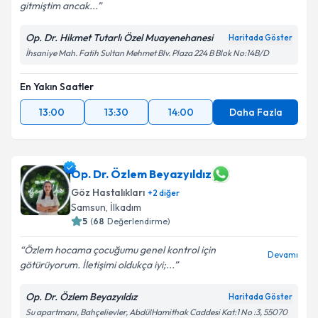
gitmiştim ancak...
Op. Dr. Hikmet Tutarlı Özel Muayenehanesi
Haritada Göster
İhsaniye Mah. Fatih Sultan Mehmet Blv. Plaza 224 B Blok No:14B/D
En Yakın Saatler
13:00
13:30
14:00
Daha Fazla
Op. Dr. Özlem Beyazyıldız
Göz Hastalıkları
+
2
diğer
Samsun
,
İlkadım
5
(
68
Değerlendirme)
Özlem hocama çocuğumu genel kontrol için
Devamı
götürüyorum. İletişimi oldukça iyi;...
Op. Dr. Özlem Beyazyıldız
Haritada Göster
Su apartmanı, Bahçelievler, AbdülHamithak Caddesi Kat:1 No :3, 55070