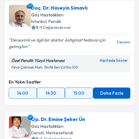
Doç. Dr. Hüseyin Simavlı
Göz Hastalıkları
İstanbul
,
Pendik
5
(
1
Değerlendirme)
Deneyimli ve ilgili bir doktor Astigmat tedavisi için
Devamı
gelmiştim
Özel Pendik Yüzyıl Hastanesi
Haritada Göster
Fevzi Çakmak Mah, Tevfik İleri Cd No:105
En Yakın Saatler
14:00
14:30
15:00
Daha Fazla
Op. Dr. Emine Şeker Ün
Göz Hastalıkları
Denizli
,
Merkezefendi
5
(
4
Değerlendirme)