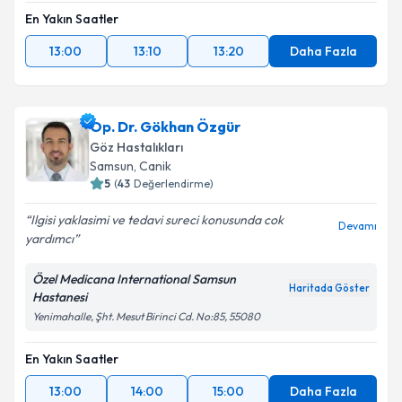
Metni
'ni okudum ve kişisel verilerimin belirtilen
En Yakın Saatler
kapsamda işlenmesini kabul ediyorum.
13:00
13:10
13:20
Daha Fazla
Takvim Talebini Gönder
Op. Dr. Gökhan Özgür
Göz Hastalıkları
Samsun
,
Canik
5
(
43
Değerlendirme)
Ilgisi yaklasimi ve tedavi sureci konusunda cok
Devamı
yardımcı
Özel Medicana International Samsun
Haritada Göster
Hastanesi
Yenimahalle, Şht. Mesut Birinci Cd. No:85, 55080
En Yakın Saatler
13:00
14:00
15:00
Daha Fazla