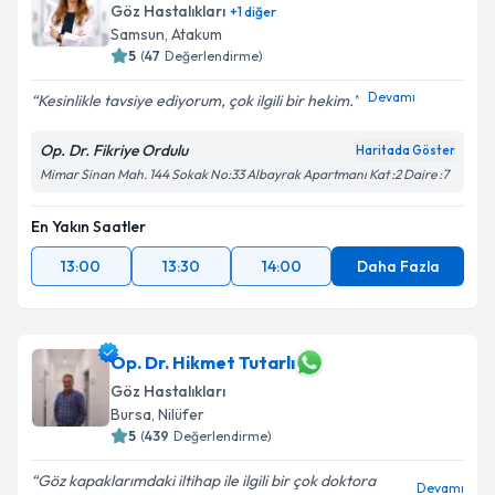
Göz Hastalıkları
+
1
diğer
Samsun
,
Atakum
5
(
47
Değerlendirme)
Devamı
Kesinlikle tavsiye ediyorum, çok ilgili bir hekim.
Op. Dr. Fikriye Ordulu
Haritada Göster
Mimar Sinan Mah. 144 Sokak No:33 Albayrak Apartmanı Kat :2 Daire :7
En Yakın Saatler
13:00
13:30
14:00
Daha Fazla
Op. Dr. Hikmet Tutarlı
Göz Hastalıkları
Bursa
,
Nilüfer
5
(
439
Değerlendirme)
Göz kapaklarımdaki iltihap ile ilgili bir çok doktora
Devamı