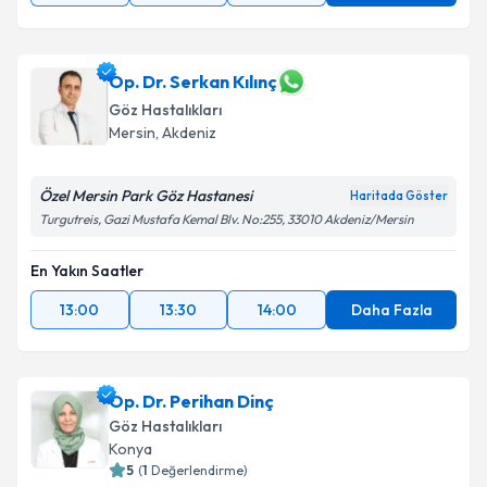
Op. Dr. Serkan Kılınç
Göz Hastalıkları
Mersin
,
Akdeniz
Özel Mersin Park Göz Hastanesi
Haritada Göster
Turgutreis, Gazi Mustafa Kemal Blv. No:255, 33010 Akdeniz/Mersin
En Yakın Saatler
13:00
13:30
14:00
Daha Fazla
Op. Dr. Perihan Dinç
Göz Hastalıkları
Konya
5
(
1
Değerlendirme)