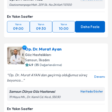
Gaziosmanpaşa Mah. 209 Sk. No:24 Kat:1 10100
En Yakın Saatler
Yarın
Yarın
Yarın
Daha Fazla
09:00
09:30
10:00
Op. Dr. Murat Ayan
Göz Hastalıkları
Samsun
,
İlkadım
4.9
(
35
Değerlendirme)
Op. Dr. Murat AYAN dan geçirmiş olduğumuz süreç
Devamı
boyunca...
Samsun Dünya Göz Hastanesi
Haritada Göster
19 Mayıs Mh., Dr. Kamil Cd. No:6, 55030
En Yakın Saatler