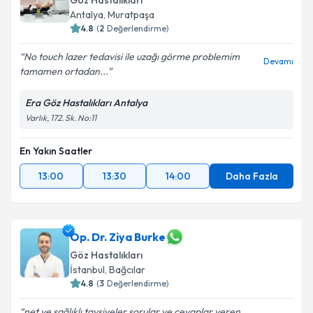
Göz Hastalıkları
Antalya
,
Muratpaşa
4.8
(
2
Değerlendirme)
No touch lazer tedavisi ile uzağı görme problemim
Devamı
tamamen ortadan...
Era Göz Hastalıkları Antalya
Varlık, 172. Sk. No:11
En Yakın Saatler
13:00
13:30
14:00
Daha Fazla
Op. Dr. Ziya Burke
Göz Hastalıkları
İstanbul
,
Bağcılar
4.8
(
3
Değerlendirme)
net ve sağlıklı tavsiyeler sorular ve cevaplar veren