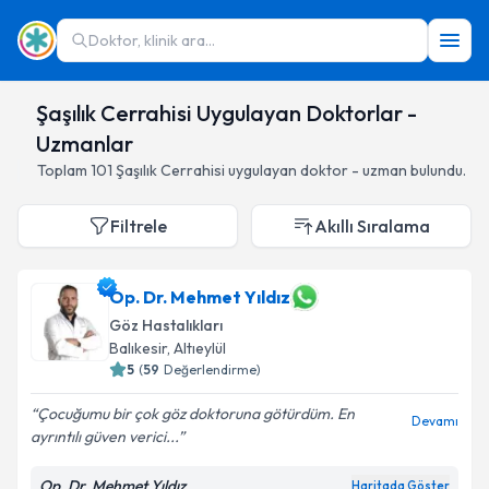
Doktor, klinik ara...
Şaşılık Cerrahisi Uygulayan Doktorlar -
Uzmanlar
Toplam
101
Şaşılık Cerrahisi
uygulayan doktor - uzman bulundu.
Filtrele
Akıllı Sıralama
Op. Dr. Mehmet Yıldız
Göz Hastalıkları
Balıkesir
,
Altıeylül
5
(
59
Değerlendirme)
Çocuğumu bir çok göz doktoruna götürdüm. En
Devamı
ayrıntılı güven verici...
Op. Dr. Mehmet Yıldız
Haritada Göster