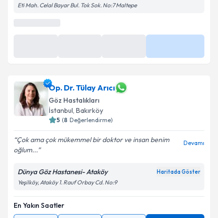
Eti Mah. Celal Bayar Bul. Tok Sok. No:7 Maltepe
Op. Dr. Tülay Arıcı
Göz Hastalıkları
İstanbul
,
Bakırköy
5
(
8
Değerlendirme)
Çok ama çok mükemmel bir doktor ve insan benim
Devamı
oğlum...
Dünya Göz Hastanesi- Ataköy
Haritada Göster
Yeşilköy, Ataköy 1. Rauf Orbay Cd. No:9
En Yakın Saatler