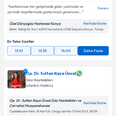
hastanenize her gelişimizde güler yüzünüzle ve
Devamı
yerinde tespitlerinizle gözlerimizin güvencesi...
Özel Dünyagöz Hastanesi Konya
Haritada Göster
Bedir, Tebliğ Sk. No:1, 42100 Horozluhan OSB/Selçuklu/Konya, Turkey
En Yakın Saatler
13:10
13:35
14:00
Daha Fazla
Op. Dr. Sultan Kaya Ünsal
Göz Hastalıkları
İstanbul
,
Kadıköy
Op. Dr. Sultan Kaya Ünsal Göz Hastalıkları ve
Haritada Göster
Cerrahisi Muayenehanesi
Caddebostan Mah. 18 Mart Sk. Cengiç Apt No:1/1 Kat:3 D:5, 34728