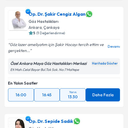
Op. Dr. Şakir Cengiz Algan
Göz Hastalıkları
Ankara
,
Çankaya
5
(
1
Değerlendirme)
Göz lazer ameliyatım için Şakir Hocayı tercih ettim ve
Devamı
gerçekten...
Özel Ankara Maya Göz Hastalıkları Merkezi
Haritada Göster
Eti Mah.Celal Bayar Bul.Tok Sok. No:7 Maltepe
En Yakın Saatler
Yarın
16:00
16:45
Daha Fazla
13:30
Op. Dr. Sepide Sadık