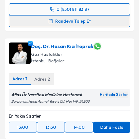
0 (850) 811 83 87
Randevu Takvimi Talebi
Randevu Talep Et
Op. Dr. Sultan Kaya Ünsal
için randevu takvimi
talebi oluşturun. Size bu uzmandan randevu almanız
için bir takvim hazırlandığında e-posta ile
Doç. Dr. Hasan Kızıltoprak
bilgilendireceğiz.
Göz Hastalıkları
İstanbul
,
Bağcılar
E-posta Adresiniz
Adres
1
Adres
2
Atlas Üniversitesi Medicine Hastanesi
Kişisel verilerimin işlenmesine ilişkin
Aydınlatma
Haritada Göster
Metni
'ni okudum ve kişisel verilerimin belirtilen
Barbaros, Hoca Ahmet Yesevi Cd. No: 149, 34203
kapsamda işlenmesini kabul ediyorum.
En Yakın Saatler
Takvim Talebini Gönder
13:00
13:30
14:00
Daha Fazla