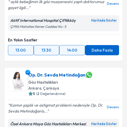
aylık bebeğimin ilk göz muayenesini yaptı doktorumuz
Devamı
gayet ilgili...
Aktif International Hospital Çiftlikköy
Haritada Göster
Çiftlik Mahallesi Kemer Caddesi No : 5
En Yakın Saatler
13:00
13:30
14:00
Daha Fazla
Op. Dr. Sevda Metindoğan
Göz Hastalıkları
Ankara
,
Çankaya
5
(
2
Değerlendirme)
Kızımın şaşılık ve astigmat problemi nedeniyle Op. Dr.
Devamı
Sevda Metindoğan'a...
Özel Ankara Maya Göz Hastalıkları Merkezi
Haritada Göster