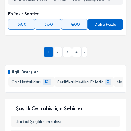
Kavakdere Mah. Tunus Cad. No:9 Kat:3 Daire:13 Çankaya Ankara
Takvim Talebini Gönder
En Yakın Saatler
13:00
13:30
14:00
Daha Fazla
1
2
3
4
›
İlgili Branşlar
Göz Hastalıkları
Sertifikalı Medikal Estetik
Mezote
101
3
Şaşılık Cerrahisi
için Şehirler
İstanbul
Şaşılık Cerrahisi