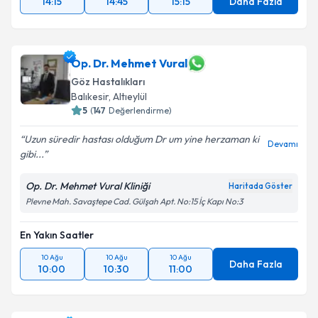
14:15
14:45
15:15
Daha Fazla
Op. Dr. Mehmet Vural
Göz Hastalıkları
Balıkesir
,
Altıeylül
5
(
147
Değerlendirme)
Uzun süredir hastası olduğum Dr um yine herzaman ki
Devamı
gibi...
Op. Dr. Mehmet Vural Kliniği
Haritada Göster
Plevne Mah. Savaştepe Cad. Gülşah Apt. No:15 İç Kapı No:3
En Yakın Saatler
10 Ağu
10 Ağu
10 Ağu
Daha Fazla
10:00
10:30
11:00