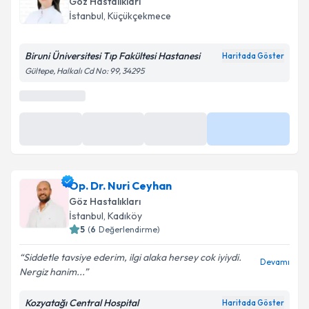
Göz Hastalıkları
İstanbul
,
Küçükçekmece
Biruni Üniversitesi Tıp Fakültesi Hastanesi
Haritada Göster
Gültepe, Halkalı Cd No: 99, 34295
En Yakın Saatler
13:50
16:20
17:30
Daha Fazla
Op. Dr. Nuri Ceyhan
Göz Hastalıkları
İstanbul
,
Kadıköy
5
(
6
Değerlendirme)
Siddetle tavsiye ederim, ilgi alaka hersey cok iyiydi.
Devamı
Nergiz hanim...
Kozyatağı Central Hospital
Haritada Göster