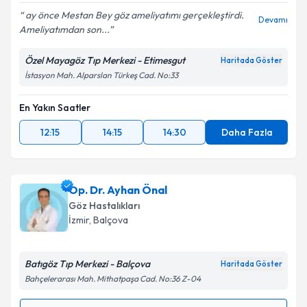
ay önce Mestan Bey göz ameliyatımı gerçekleştirdi.
Devamı
Ameliyatımdan son...
Kişisel verilerimin işlenmesine ilişkin
Aydınlatma
Metni
'ni okudum ve kişisel verilerimin belirtilen
Özel Mayagöz Tıp Merkezi - Etimesgut
Haritada Göster
kapsamda işlenmesini kabul ediyorum.
İstasyon Mah. Alparslan Türkeş Cad. No:33
Takvim Talebini Gönder
En Yakın Saatler
12:15
14:15
14:30
Daha Fazla
Op. Dr. Ayhan Önal
Göz Hastalıkları
İzmir
,
Balçova
Batıgöz Tıp Merkezi - Balçova
Haritada Göster
Bahçelerarası Mah. Mithatpaşa Cad. No:36 Z-04