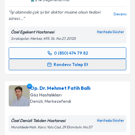
İşi alanında çok iyi bir doktor muane olsun tedavi
Devamı
süreci...
Özel Egekent Hastanesi
Haritada Göster
Sırakapılar, Merkez, 495. Sk. No:27, 20125
0 (850) 474 79 82
Randevu Takvimi Talebi
Randevu Talep Et
Op. Dr. Emine Şeker Ün
için randevu takvimi talebi
oluşturun. Size bu uzmandan randevu almanız için bir
Op. Dr. Mehmet Fatih Ballı
takvim hazırlandığında e-posta ile bilgilendireceğiz.
Göz Hastalıkları
E-posta Adresiniz
Denizli
,
Merkezefendi
Özel Denizli Tekden Hastanesi
Haritada Göster
Muratdede Mah. Karcı Yolu Cad. 29 Ekim bulv. No:57
Kişisel verilerimin işlenmesine ilişkin
Aydınlatma