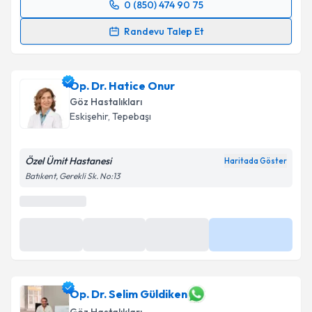
0 (850) 474 90 75
Randevu Takvimi Talebi
Randevu Talep Et
Op. Dr. Ayhan Önal
için randevu takvimi talebi
oluşturun. Size bu uzmandan randevu almanız için bir
Op. Dr. Hatice Onur
takvim hazırlandığında e-posta ile bilgilendireceğiz.
Göz Hastalıkları
E-posta Adresiniz
Eskişehir
,
Tepebaşı
Özel Ümit Hastanesi
Haritada Göster
Batıkent, Gerekli Sk. No:13
Kişisel verilerimin işlenmesine ilişkin
Aydınlatma
Metni
'ni okudum ve kişisel verilerimin belirtilen
kapsamda işlenmesini kabul ediyorum.
Takvim Talebini Gönder
Op. Dr. Selim Güldiken