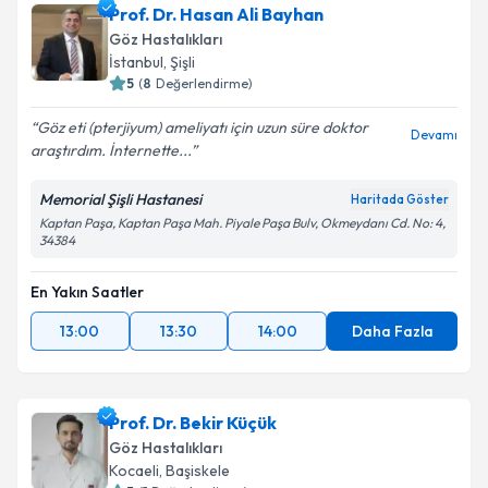
Prof. Dr. Hasan Ali Bayhan
Göz Hastalıkları
İstanbul
,
Şişli
5
(
8
Değerlendirme)
Göz eti (pterjiyum) ameliyatı için uzun süre doktor
Devamı
araştırdım. İnternette...
Memorial Şişli Hastanesi
Haritada Göster
Kaptan Paşa, Kaptan Paşa Mah. Piyale Paşa Bulv, Okmeydanı Cd. No: 4,
34384
En Yakın Saatler
13:00
13:30
14:00
Daha Fazla
Prof. Dr. Bekir Küçük
Göz Hastalıkları
Kocaeli
,
Başiskele