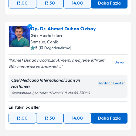
13:00
13:30
14:00
Daha Fazla
Op. Dr. Ahmet Duhan Özbay
Göz Hastalıkları
Samsun
,
Canik
5
(
13
Değerlendirme)
Ahmet Duhan hocamıza Annemi muayene ettirdim.
Devamı
Göz numarası ve katarakt...
Özel Medicana International Samsun
Haritada Göster
Hastanesi
Yenimahalle, Şehit Mesut Birinci Cd. No:85, 55080
En Yakın Saatler
13:00
13:30
14:00
Daha Fazla