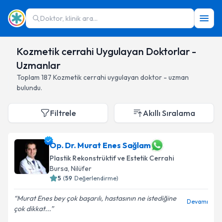
Doktor, klinik ara...
Kozmetik cerrahi Uygulayan Doktorlar -
Uzmanlar
Toplam
187
Kozmetik cerrahi
uygulayan doktor - uzman
bulundu.
Filtrele
Akıllı Sıralama
Op. Dr. Murat Enes Sağlam
Plastik Rekonstrüktif ve Estetik Cerrahi
Bursa
,
Nilüfer
5
(
59
Değerlendirme)
Murat Enes bey çok başarılı, hastasının ne istediğine
Devamı
çok dikkat...