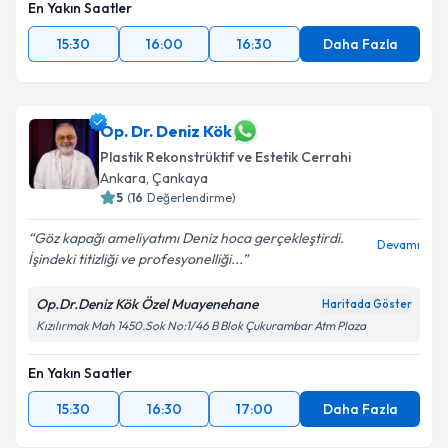
En Yakın Saatler
15:30
16:00
16:30
Daha Fazla
Op. Dr. Deniz Kök
Plastik Rekonstrüktif ve Estetik Cerrahi
Ankara
,
Çankaya
5
(
16
Değerlendirme)
Göz kapağı ameliyatımı Deniz hoca gerçekleştirdi.
Devamı
İşindeki titizliği ve profesyonelliği...
Op.Dr.Deniz Kök Özel Muayenehane
Haritada Göster
Kızılırmak Mah 1450.Sok No:1/46 B Blok Çukurambar Atm Plaza
En Yakın Saatler
15:30
16:30
17:00
Daha Fazla