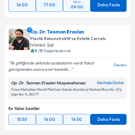
Yarın
16:00
17:00
Daha Fazla
09:00
Op. Dr. Teoman Eraslan
Plastik Rekonstrüktif ve Estetik Cerrahi
İstanbul
,
Şişli
5
(
13
Değerlendirme)
İlk gittiğimde aklimda acabalarim vardı fakat
Devamı
görüşmeden sonra evet kesinlik...
Op. Dr. Teoman Eraslan Muayenehanesi
Haritada Göster
Fulya Mahallesi Mevlüt Pehlivan Sokak Akyıldız İş Merkezi Bina No: 12 İç
kapı No: 4, 34077
En Yakın Saatler
15:30
16:00
16:30
Daha Fazla