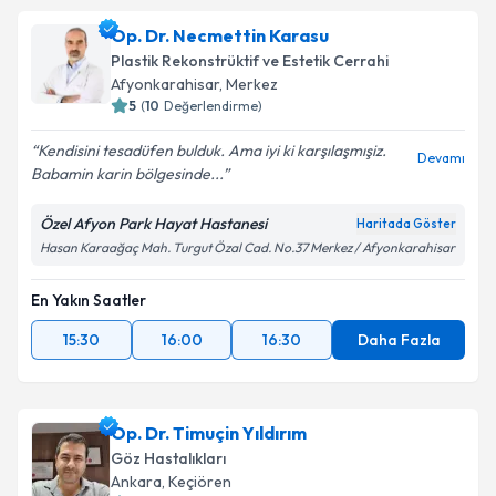
Op. Dr. Necmettin Karasu
Plastik Rekonstrüktif ve Estetik Cerrahi
Afyonkarahisar
,
Merkez
5
(
10
Değerlendirme)
Kendisini tesadüfen bulduk. Ama iyi ki karşılaşmışiz.
Devamı
Babamin karin bölgesinde...
Özel Afyon Park Hayat Hastanesi
Haritada Göster
Hasan Karaağaç Mah. Turgut Özal Cad. No.37 Merkez / Afyonkarahisar
En Yakın Saatler
15:30
16:00
16:30
Daha Fazla
Op. Dr. Timuçin Yıldırım
Göz Hastalıkları
Ankara
,
Keçiören