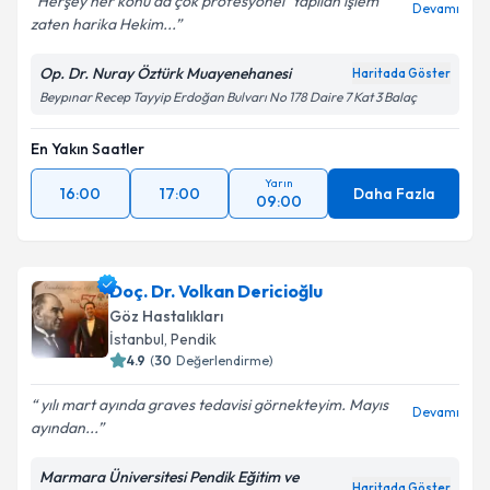
Herşey her konu da çok profesyonel ️ Yapılan işlem
Devamı
zaten harika Hekim...
Kişisel verilerimin işlenmesine ilişkin
Aydınlatma
Metni
'ni okudum ve kişisel verilerimin belirtilen
Op. Dr. Nuray Öztürk Muayenehanesi
Haritada Göster
kapsamda işlenmesini kabul ediyorum.
Beypınar Recep Tayyip Erdoğan Bulvarı No 178 Daire 7 Kat 3 Balaç
Takvim Talebini Gönder
En Yakın Saatler
Yarın
16:00
17:00
Daha Fazla
09:00
Doç. Dr. Volkan Dericioğlu
Göz Hastalıkları
İstanbul
,
Pendik
4.9
(
30
Değerlendirme)
yılı mart ayında graves tedavisi görnekteyim. Mayıs
Devamı
ayından...
Marmara Üniversitesi Pendik Eğitim ve
Haritada Göster