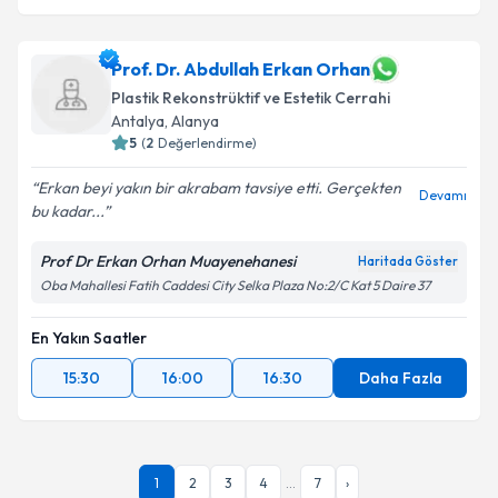
Prof. Dr. Abdullah Erkan Orhan
Plastik Rekonstrüktif ve Estetik Cerrahi
Antalya
,
Alanya
5
(
2
Değerlendirme)
Erkan beyi yakın bir akrabam tavsiye etti. Gerçekten
Devamı
bu kadar...
Prof Dr Erkan Orhan Muayenehanesi
Haritada Göster
Oba Mahallesi Fatih Caddesi City Selka Plaza No:2/C Kat 5 Daire 37
En Yakın Saatler
15:30
16:00
16:30
Daha Fazla
1
2
3
4
...
7
›