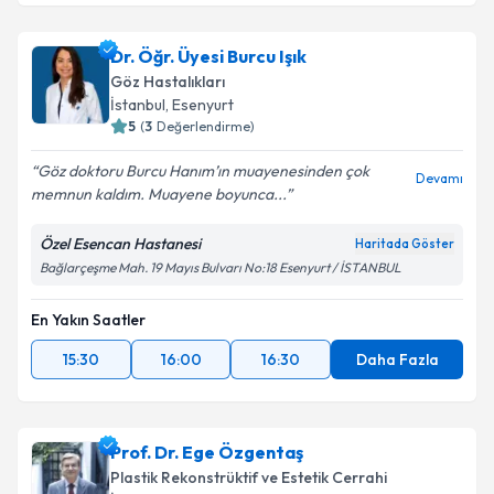
Dr. Öğr. Üyesi Burcu Işık
Göz Hastalıkları
İstanbul
,
Esenyurt
5
(
3
Değerlendirme)
Göz doktoru Burcu Hanım’ın muayenesinden çok
Devamı
memnun kaldım. Muayene boyunca...
Özel Esencan Hastanesi
Haritada Göster
Bağlarçeşme Mah. 19 Mayıs Bulvarı No:18 Esenyurt / İSTANBUL
En Yakın Saatler
15:30
16:00
16:30
Daha Fazla
Prof. Dr. Ege Özgentaş
Plastik Rekonstrüktif ve Estetik Cerrahi