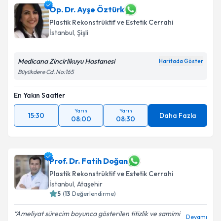
Op. Dr. Ayşe Öztürk
Plastik Rekonstrüktif ve Estetik Cerrahi
İstanbul
,
Şişli
Medicana Zincirlikuyu Hastanesi
Haritada Göster
Büyükdere Cd. No:165
En Yakın Saatler
Yarın
Yarın
15:30
Daha Fazla
08:00
08:30
Prof. Dr. Fatih Doğan
Plastik Rekonstrüktif ve Estetik Cerrahi
İstanbul
,
Ataşehir
5
(
13
Değerlendirme)
Ameliyat sürecim boyunca gösterilen titizlik ve samimi
Devamı