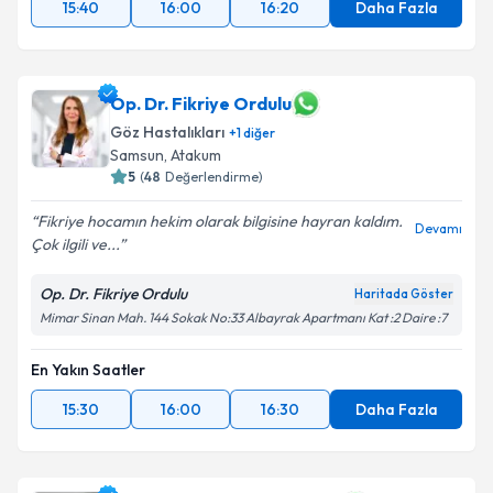
15:40
16:00
16:20
Daha Fazla
Op. Dr. Fikriye Ordulu
Göz Hastalıkları
+
1
diğer
Samsun
,
Atakum
5
(
48
Değerlendirme)
Fikriye hocamın hekim olarak bilgisine hayran kaldım.
Devamı
Çok ilgili ve...
Op. Dr. Fikriye Ordulu
Haritada Göster
Mimar Sinan Mah. 144 Sokak No:33 Albayrak Apartmanı Kat :2 Daire :7
En Yakın Saatler
15:30
16:00
16:30
Daha Fazla