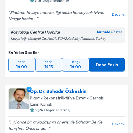
5
(
6
Değerlendirme)
Siddetle tavsiye ederim, ilgi alaka hersey cok iyiydi.
Devamı
Nergiz hanim...
Kozyatağı Central Hospital
Haritada Göster
Kozyatağı, Kocayol Cd. No:19, 34742 Kadıköy/İstanbul, Turkey
En Yakın Saatler
Yarın
Yarın
18 Ağu
Daha Fazla
14:00
14:15
14:00
Op. Dr. Bahadır Özkeskin
Plastik Rekonstrüktif ve Estetik Cerrahi
İzmir
,
Konak
5
(
24
Değerlendirme)
. yıl önce bir arkadaşımın önerisiyle Bahadır Bey’le
Devamı
tanıştım. Öncesinde...