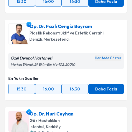
15:30
16:00
16:30
Daha Fazla
Op. Dr. Fazlı Cengiz Bayram
Plastik Rekonstrüktif ve Estetik Cerrahi
Denizli
,
Merkezefendi
Özel Denipol Hastanesi
Haritada Göster
Merkez Efendi, 29 Ekim Blv. No:102, 20010
En Yakın Saatler
15:30
16:00
16:30
Daha Fazla
Op. Dr. Nuri Ceyhan
Göz Hastalıkları
İstanbul
,
Kadıköy