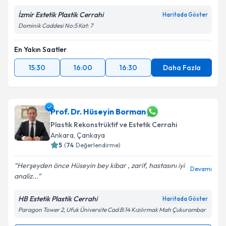
İzmir Estetik Plastik Cerrahi
Haritada Göster
Dominik Caddesi No:5 Kat: 7
En Yakın Saatler
15:30
16:00
16:30
Daha Fazla
Prof. Dr. Hüseyin Borman
Plastik Rekonstrüktif ve Estetik Cerrahi
Ankara
,
Çankaya
5
(
74
Değerlendirme)
Herşeyden önce Hüseyin bey kibar , zarif, hastasını iyi
Devamı
analiz...
HB Estetik Plastik Cerrahi
Haritada Göster
Paragon Tower 2, Ufuk Üniversite Cad B:14 Kızılırmak Mah Çukurambar