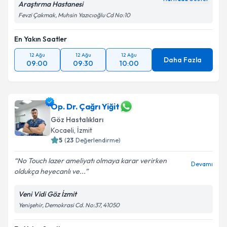
Araştırma Hastanesi
Fevzi Çakmak, Muhsin Yazıcıoğlu Cd No:10
En Yakın Saatler
12 Ağu
12 Ağu
12 Ağu
Daha Fazla
09:00
09:30
10:00
Op. Dr. Çağrı Yiğit
Göz Hastalıkları
Kocaeli
,
İzmit
5
(
23
Değerlendirme)
No Touch lazer ameliyatı olmaya karar verirken
Devamı
oldukça heyecanlı ve...
Veni Vidi Göz İzmit
Yenişehir, Demokrasi Cd. No:37, 41050