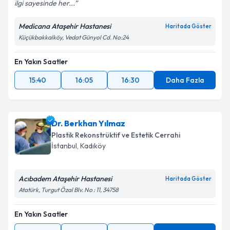
ilgi sayesinde her...
Medicana Ataşehir Hastanesi
Haritada Göster
Küçükbakkalköy, Vedat Günyol Cd. No:24
En Yakın Saatler
15:40
16:05
16:30
Daha Fazla
Dr. Berkhan Yılmaz
Plastik Rekonstrüktif ve Estetik Cerrahi
İstanbul
,
Kadıköy
Acıbadem Ataşehir Hastanesi
Haritada Göster
Atatürk, Turgut Özal Blv. No : 11, 34758
En Yakın Saatler