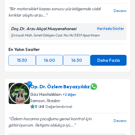
Bir motorsiklet kazası sonucu yüz bölgemde ciddi
Devamı
kırıklar oluştu arzu...
Doç.Dr. Arzu Akçal Muayenehanesi
Haritada Göster
Şirinyalı Mah. İsmet Gökşen Cad. No:14/3 Elif Apartmanı
En Yakın Saatler
15:30
16:00
16:30
Daha Fazla
Op. Dr. Özlem Beyazyıldız
Göz Hastalıkları
+
2
diğer
Samsun
,
İlkadım
5
(
68
Değerlendirme)
Özlem hocama çocuğumu genel kontrol için
Devamı
götürüyorum. İletişimi oldukça iyi;...