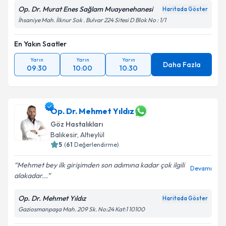
Op. Dr. Murat Enes Sağlam Muayenehanesi
Haritada Göster
İhsaniye Mah. İlknur Sok . Bulvar 224 Sitesi D Blok No : 1/1
En Yakın Saatler
Yarın
Yarın
Yarın
Daha Fazla
09:30
10:00
10:30
Op. Dr. Mehmet Yıldız
Göz Hastalıkları
Balıkesir
,
Altıeylül
5
(
61
Değerlendirme)
Mehmet bey ilk girişimden son adımına kadar çok ilgili
Devamı
alakadar...
Op. Dr. Mehmet Yıldız
Haritada Göster
Gaziosmanpaşa Mah. 209 Sk. No:24 Kat:1 10100