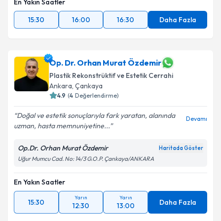
En Yakın Saatler
15:30
16:00
16:30
Daha Fazla
Op. Dr. Orhan Murat Özdemir
Plastik Rekonstrüktif ve Estetik Cerrahi
Ankara
,
Çankaya
4.9
(
4
Değerlendirme)
Doğal ve estetik sonuçlarıyla fark yaratan, alanında
Devamı
uzman, hasta memnuniyetine...
Op.Dr. Orhan Murat Özdemir
Haritada Göster
Uğur Mumcu Cad. No: 14/3 G.O.P. Çankaya/ANKARA
En Yakın Saatler
Yarın
Yarın
15:30
Daha Fazla
12:30
13:00