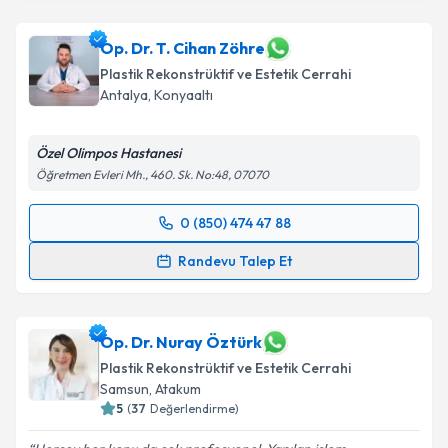
Op. Dr. T. Cihan Zöhre
Plastik Rekonstrüktif ve Estetik Cerrahi
Antalya
,
Konyaaltı
Özel Olimpos Hastanesi
Öğretmen Evleri Mh., 460. Sk. No:48, 07070
0 (850) 474 47 88
Randevu Takvimi Talebi
Randevu Talep Et
Op. Dr. T. Cihan Zöhre
için randevu takvimi talebi
oluşturun. Size bu uzmandan randevu almanız için bir
takvim hazırlandığında e-posta ile bilgilendireceğiz.
Op. Dr. Nuray Öztürk
Plastik Rekonstrüktif ve Estetik Cerrahi
E-posta Adresiniz
Samsun
,
Atakum
5
(
37
Değerlendirme)