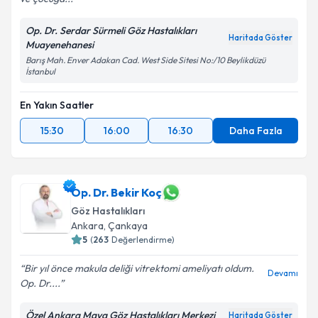
Op. Dr. Serdar Sürmeli Göz Hastalıkları
Haritada Göster
Muayenehanesi
Barış Mah. Enver Adakan Cad. West Side Sitesi No:/10 Beylikdüzü
İstanbul
En Yakın Saatler
15:30
16:00
16:30
Daha Fazla
Op. Dr. Bekir Koç
Göz Hastalıkları
Ankara
,
Çankaya
5
(
263
Değerlendirme)
Bir yıl önce makula deliği vitrektomi ameliyatı oldum.
Devamı
Op. Dr....
Özel Ankara Maya Göz Hastalıkları Merkezi
Haritada Göster