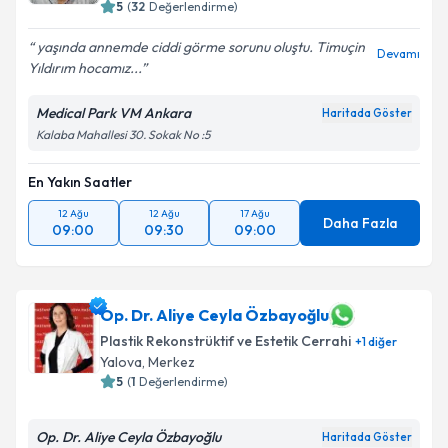
5
(
32
Değerlendirme)
yaşında annemde ciddi görme sorunu oluştu. Timuçin
Devamı
Yıldırım hocamız...
Medical Park VM Ankara
Haritada Göster
Kalaba Mahallesi 30. Sokak No :5
En Yakın Saatler
12 Ağu
12 Ağu
17 Ağu
Daha Fazla
09:00
09:30
09:00
Op. Dr. Aliye Ceyla Özbayoğlu
Plastik Rekonstrüktif ve Estetik Cerrahi
+
1
diğer
Yalova
,
Merkez
5
(
1
Değerlendirme)
Op. Dr. Aliye Ceyla Özbayoğlu
Haritada Göster