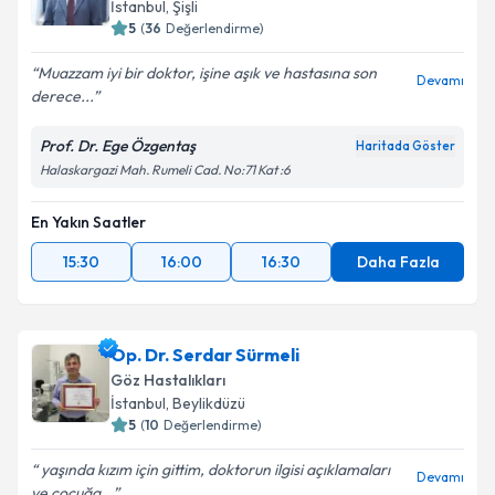
İstanbul
,
Şişli
5
(
36
Değerlendirme)
Muazzam iyi bir doktor, işine aşık ve hastasına son
Devamı
derece...
Prof. Dr. Ege Özgentaş
Haritada Göster
Halaskargazi Mah. Rumeli Cad. No:71 Kat :6
En Yakın Saatler
15:30
16:00
16:30
Daha Fazla
Op. Dr. Serdar Sürmeli
Göz Hastalıkları
İstanbul
,
Beylikdüzü
5
(
10
Değerlendirme)
yaşında kızım için gittim, doktorun ilgisi açıklamaları
Devamı
ve çocuğa...