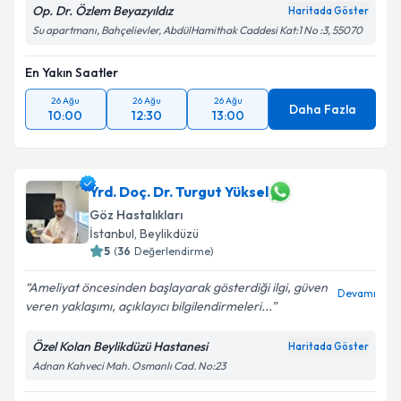
Op. Dr. Özlem Beyazyıldız
Haritada Göster
Su apartmanı, Bahçelievler, AbdülHamithak Caddesi Kat:1 No :3, 55070
En Yakın Saatler
26 Ağu
26 Ağu
26 Ağu
Daha Fazla
10:00
12:30
13:00
Yrd. Doç. Dr. Turgut Yüksel
Göz Hastalıkları
İstanbul
,
Beylikdüzü
5
(
36
Değerlendirme)
Ameliyat öncesinden başlayarak gösterdiği ilgi, güven
Devamı
veren yaklaşımı, açıklayıcı bilgilendirmeleri...
Özel Kolan Beylikdüzü Hastanesi
Haritada Göster
Adnan Kahveci Mah. Osmanlı Cad. No:23