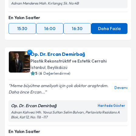
Adnan Menderes Mah. Kırlangıç Sk. No:4B
En Yakın Saatler
15:30
16:00
16:30
Daha Fazla
Op. Dr. Ercan Demirbağ
Plastik Rekonstrüktif ve Estetik Cerrahi
İstanbul
,
Beylikdüzü
5
(
6
Değerlendirme)
Meme büyütme ameliyatı için çok doktor araştırdım.
Devamı
Daha önce Ercan...
Op. Dr. Ercan Demirbağ
Haritada Göster
Adnan Kahveci Mh. Yavuz Sultan Selim Bulvarı, Perlavista Rezidans A
Blok, Kat 12, No: 116 -117
En Yakın Saatler