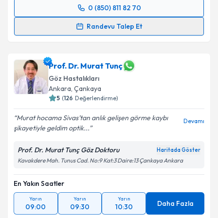
0 (850) 811 82 70
Randevu Takvimi Talebi
Randevu Talep Et
Prof. Dr. Hüseyin Borman
için randevu takvimi talebi
oluşturun. Size bu uzmandan randevu almanız için bir
takvim hazırlandığında e-posta ile bilgilendireceğiz.
Prof. Dr. Murat Tunç
Göz Hastalıkları
E-posta Adresiniz
Ankara
,
Çankaya
5
(
126
Değerlendirme)
Murat hocama Sivas’tan anlık gelişen görme kaybı
Devamı
şikayetiyle geldim optik...
Kişisel verilerimin işlenmesine ilişkin
Aydınlatma
Metni
'ni okudum ve kişisel verilerimin belirtilen
Prof. Dr. Murat Tunç Göz Doktoru
Haritada Göster
kapsamda işlenmesini kabul ediyorum.
Kavakdere Mah. Tunus Cad. No:9 Kat:3 Daire:13 Çankaya Ankara
Takvim Talebini Gönder
En Yakın Saatler
Yarın
Yarın
Yarın
Daha Fazla
09:00
09:30
10:30