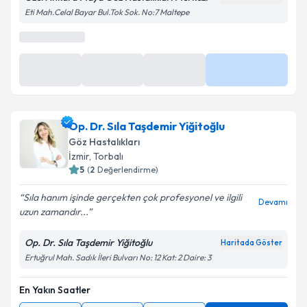
Eti Mah.Celal Bayar Bul.Tok Sok. No:7 Maltepe
Op. Dr. Sıla Taşdemir Yiğitoğlu
Göz Hastalıkları
İzmir
,
Torbalı
5
(
2
Değerlendirme)
Sıla hanım işinde gerçekten çok profesyonel ve ilgili
Devamı
uzun zamandır...
Op. Dr. Sıla Taşdemir Yiğitoğlu
Haritada Göster
Ertuğrul Mah. Sadık İleri Bulvarı No: 12 Kat: 2 Daire: 3
En Yakın Saatler