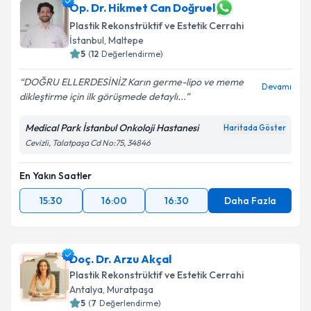
Op. Dr. Hikmet Can Doğruel
Plastik Rekonstrüktif ve Estetik Cerrahi
İstanbul
,
Maltepe
5
(
12
Değerlendirme)
DOĞRU ELLERDESİNİZ Karın germe-lipo ve meme
Devamı
dikleştirme için ilk görüşmede detaylı...
Medical Park İstanbul Onkoloji Hastanesi
Haritada Göster
Cevizli, Talatpaşa Cd No:75, 34846
En Yakın Saatler
15:30
16:00
16:30
Daha Fazla
Doç. Dr. Arzu Akçal
Plastik Rekonstrüktif ve Estetik Cerrahi
Antalya
,
Muratpaşa
5
(
7
Değerlendirme)