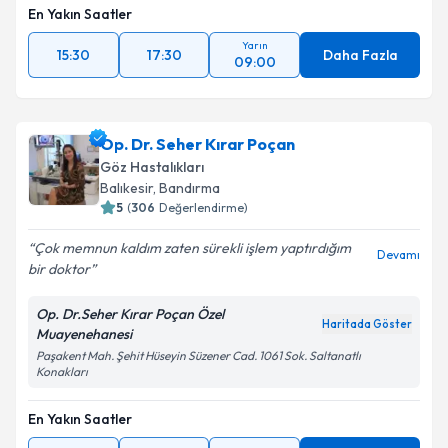
En Yakın Saatler
Yarın
15:30
17:30
Daha Fazla
09:00
Op. Dr. Seher Kırar Poçan
Göz Hastalıkları
Balıkesir
,
Bandırma
5
(
306
Değerlendirme)
Çok memnun kaldım zaten sürekli işlem yaptırdığım
Devamı
bir doktor
Op. Dr.Seher Kırar Poçan Özel
Haritada Göster
Muayenehanesi
Paşakent Mah. Şehit Hüseyin Süzener Cad. 1061 Sok. Saltanatlı
Konakları
En Yakın Saatler