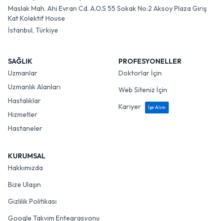
Maslak Mah. Ahi Evran Cd. A.O.S 55 Sokak No:2 Aksoy Plaza Giriş
Kat Kolektif House
İstanbul, Türkiye
SAĞLIK
PROFESYONELLER
Uzmanlar
Doktorlar İçin
Uzmanlık Alanları
Web Siteniz İçin
Hastalıklar
Kariyer
İşe Alım
Hizmetler
Hastaneler
KURUMSAL
Hakkımızda
Bize Ulaşın
Gizlilik Politikası
Google Takvim Entegrasyonu