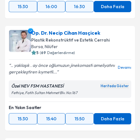
15:30
16:00
16:30
Daha Fazla
Op. Dr. Necip Cihan Hasçicek
Plastik Rekonstrüktif ve Estetik Cerrahi
Bursa
,
Nilüfer
5
(
69
Değerlendirme)
.. yaklaşık . ay önce oğlumuzun jinekomasti ameliyatını
Devamı
gerçekleştiren kıymetli...
Özel NEV FSM HASTANESİ
Haritada Göster
Fethiye, Fatih Sultan Mehmet Blv. No:167
En Yakın Saatler
15:30
15:40
15:50
Daha Fazla