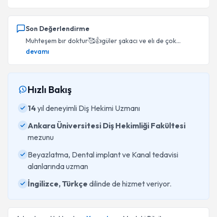
Son Değerlendirme
Muhteşem bır doktur🥰👍güler şakacı ve elı de çok...
devamı
Hızlı Bakış
14
yıl deneyimli Diş Hekimi Uzmanı
Ankara Üniversitesi Diş Hekimliği Fakültesi
mezunu
Beyazlatma, Dental implant ve Kanal tedavisi
alanlarında uzman
İngilizce, Türkçe
dilinde de hizmet veriyor.