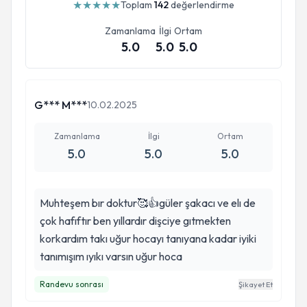
★
★
★
★
★
Toplam
142
değerlendirme
Zamanlama
İlgi
Ortam
5.0
5.0
5.0
G*** M***
10.02.2025
Zamanlama
İlgi
Ortam
5.0
5.0
5.0
Muhteşem bır doktur🥰👍güler şakacı ve elı de
çok hafıftır ben yıllardır dişciye gıtmekten
korkardım takı uğur hocayı tanıyana kadar iyiki
tanımışım ıyıkı varsın uğur hoca
Randevu sonrası
Şikayet Et