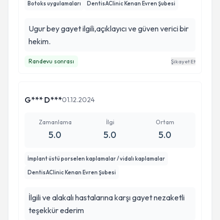
Botoks uygulamaları
DentisAClinic Kenan Evren Şubesi
Ugur bey gayet ilgili,açıklayıcı ve güven verici bir
hekim.
Randevu sonrası
Şikayet Et
G*** D***
01.12.2024
Zamanlama
İlgi
Ortam
5.0
5.0
5.0
İmplant üstü porselen kaplamalar / vidalı kaplamalar
DentisAClinic Kenan Evren Şubesi
İlgili ve alakalı hastalarına karşı gayet nezaketli
teşekkür ederim