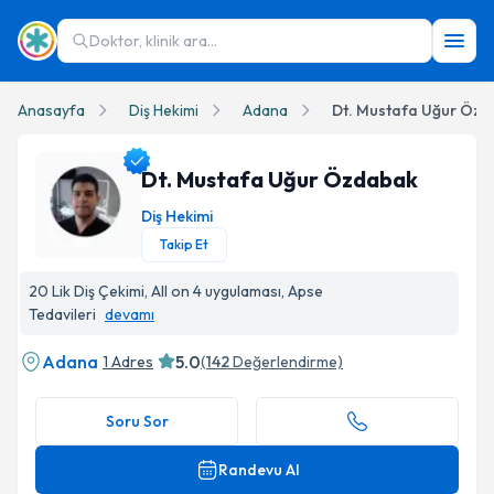
Doktor, klinik ara...
Anasayfa
Diş Hekimi
Adana
Dt. Mustafa Uğur Öz
Dt. Mustafa Uğur Özdabak
Diş Hekimi
Takip Et
Dt. Mustafa Uğur Özdabak Profil Fotoğrafı
20 Lik Diş Çekimi, All on 4 uygulaması, Apse
Tedavileri
devamı
Adana
5.0
1 Adres
(
142
Değerlendirme)
Soru Sor
Randevu Al