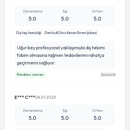
Zamanlama
İlgi
Ortam
5.0
5.0
5.0
Diş taşı temizliği
DentisAClinic Kenan Evren Şubesi
Uğur bey profesyonel yaklaşımıyla diş hekimi
fobim olmasına rağmen tedavilerimi rahatça
geçirmemi sağlıyor.
Randevu sonrası
Şikayet Et
E*** C***
04.01.2025
Zamanlama
İlgi
Ortam
5.0
5.0
5.0