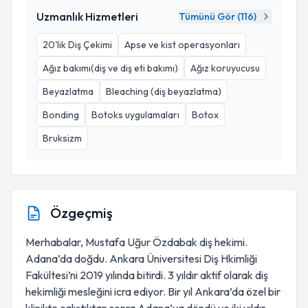
Uzmanlık Hizmetleri
Tümünü Gör (
116
)
20'lik Diş Çekimi
Apse ve kist operasyonları
Ağız bakımı(diş ve diş eti bakımı)
Ağız koruyucusu
Beyazlatma
Bleaching (diş beyazlatma)
Bonding
Botoks uygulamaları
Botox
Bruksizm
Özgeçmiş
Merhabalar, Mustafa Uğur Özdabak diş hekimi.
Adana’da doğdu. Ankara Üniversitesi Diş Hkimliği
Fakültesi’ni 2019 yılında bitirdi. 3 yıldır aktif olarak diş
hekimliği mesleğini icra ediyor. Bir yıl Ankara’da özel bir