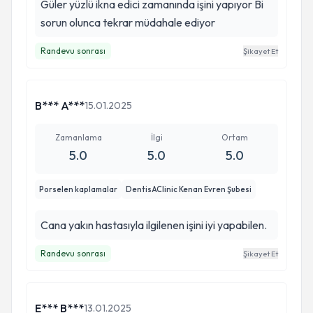
Güler yüzlü ikna edici zamanında işini yapıyor Bi
sorun olunca tekrar müdahale ediyor
Randevu sonrası
Şikayet Et
B*** A***
15.01.2025
Zamanlama
İlgi
Ortam
5.0
5.0
5.0
Porselen kaplamalar
DentisAClinic Kenan Evren Şubesi
Cana yakın hastasıyla ilgilenen işini iyi yapabilen.
Randevu sonrası
Şikayet Et
E*** B***
13.01.2025