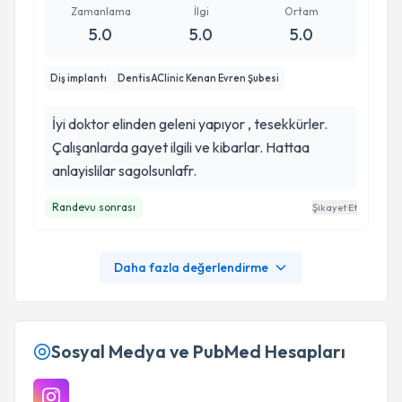
Zamanlama
İlgi
Ortam
5.0
5.0
5.0
Diş implantı
DentisAClinic Kenan Evren Şubesi
İyi doktor elinden geleni yapıyor , tesekkürler.
Çalışanlarda gayet ilgili ve kibarlar. Hattaa
anlayislilar sagolsunlafr.
Randevu sonrası
Şikayet Et
Daha fazla değerlendirme
Sosyal Medya ve PubMed Hesapları