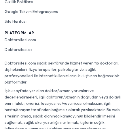
Gizlilik Politikası
Google Takvim Entegrasyonu
Site Haritası
PLATFORMLAR
Doktorsitesi.com
Doktorsitesi.az
Doktorsitesi.com sağlık sektöründe hizmet veren tıp doktorları,
diş hekimleri, fizyoterapistler, psikologlar vb. sağlık
profesyonelleri ile internet kullanıcılarını buluşturan bağımsız bir
platformdur.
İş bu sayfada yer alan doktor/uzman yorumları ve
değerlendirmeleri, ilgili doktorun/uzmanın doğrudan veya dolaylı
emri, talebi, önerisi, tavsiyesi ve/veya ricası olmaksızın, ilgili
hasta/danışan tarafından bağımsız olarak yazılmaktadır. Bu web
sitesinin amacı, sağlık alanında kamuoyunun bilgilendirilmesini
sağlamak, sağlık okuryazarlığını artırmak, kişilerin sağlık
ihtiyaçlarına uygun en iyi doktor veya uzmana ulaşmasını