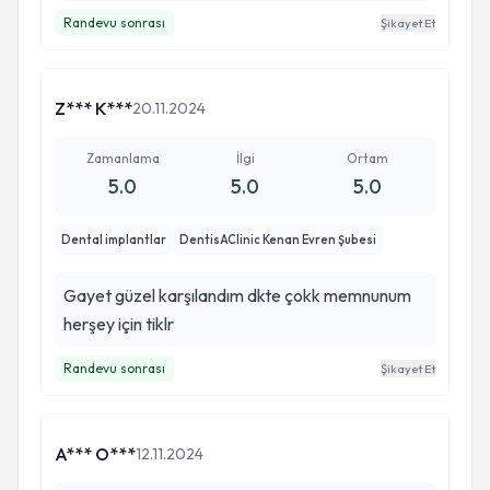
Randevu sonrası
Şikayet Et
Z*** K***
20.11.2024
Zamanlama
İlgi
Ortam
5.0
5.0
5.0
Dental implantlar
DentisAClinic Kenan Evren Şubesi
Gayet güzel karşılandım dkte çokk memnunum
herşey için tiklr
Randevu sonrası
Şikayet Et
A*** O***
12.11.2024