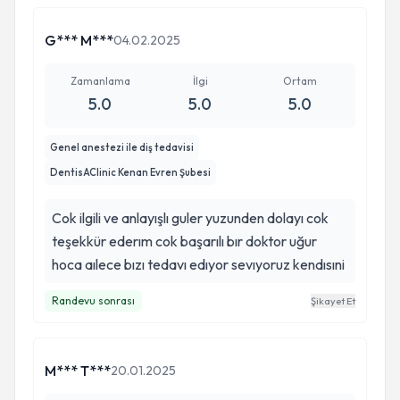
G*** M***
04.02.2025
Zamanlama
İlgi
Ortam
5.0
5.0
5.0
Genel anestezi ile diş tedavisi
DentisAClinic Kenan Evren Şubesi
Cok ilgili ve anlayışlı guler yuzunden dolayı cok
teşekkür ederım cok başarılı bır doktor uğur
hoca aılece bızı tedavı edıyor sevıyoruz kendısıni
Randevu sonrası
Şikayet Et
M*** T***
20.01.2025