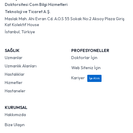
Doktorsitesi Com Bilgi Hizmetleri
Teknoloji ve Ticaret A.Ş.
Maslak Mah. Ahi Evran Cd. A.O.S 55 Sokak No:2 Aksoy Plaza Giriş
Kat Kolektif House
İstanbul, Türkiye
SAĞLIK
PROFESYONELLER
Uzmanlar
Doktorlar İçin
Uzmanlık Alanları
Web Siteniz İçin
Hastalıklar
Kariyer
İşe Alım
Hizmetler
Hastaneler
KURUMSAL
Hakkımızda
Bize Ulaşın