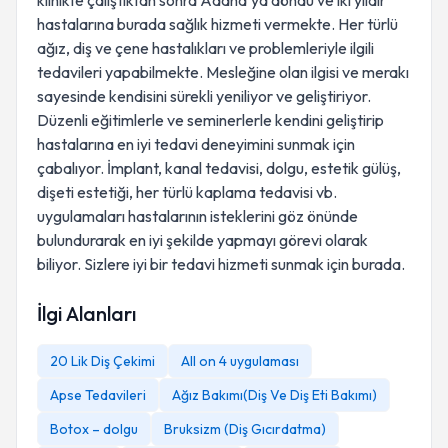
klinikte çalıştıktan sonra Adana’ya döndü ve iki yıldır
hastalarına burada sağlık hizmeti vermekte. Her türlü
ağız, diş ve çene hastalıkları ve problemleriyle ilgili
tedavileri yapabilmekte. Mesleğine olan ilgisi ve merakı
sayesinde kendisini sürekli yeniliyor ve geliştiriyor.
Düzenli eğitimlerle ve seminerlerle kendini geliştirip
hastalarına en iyi tedavi deneyimini sunmak için
çabalıyor. İmplant, kanal tedavisi, dolgu, estetik gülüş,
dişeti estetiği, her türlü kaplama tedavisi vb.
uygulamaları hastalarının isteklerini göz önünde
bulundurarak en iyi şekilde yapmayı görevi olarak
biliyor. Sizlere iyi bir tedavi hizmeti sunmak için burada.
İlgi Alanları
20 Lik Diş Çekimi
All on 4 uygulaması
Apse Tedavileri
Ağız Bakımı(Diş Ve Diş Eti Bakımı)
Botox – dolgu
Bruksizm (Diş Gıcırdatma)