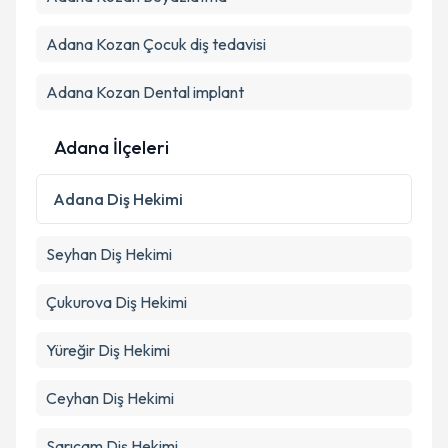
Metni
'ni okudum ve kişisel verilerimin belirtilen
kapsamda işlenmesini kabul ediyorum.
Adana Kozan Çocuk diş tedavisi
Adana Kozan Dental implant
Takvim Talebini Gönder
Adana İlçeleri
Adana
Diş Hekimi
Seyhan
Diş Hekimi
Çukurova
Diş Hekimi
Yüreğir
Diş Hekimi
Ceyhan
Diş Hekimi
Sarıçam
Diş Hekimi