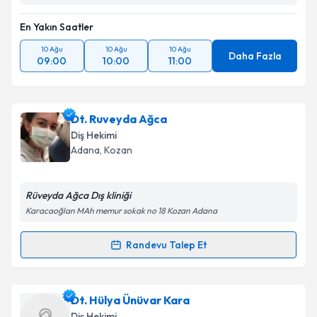
En Yakın Saatler
10 Ağu
10 Ağu
10 Ağu
Daha Fazla
09:00
10:00
11:00
Dt. Ruveyda Ağca
Diş Hekimi
Adana
,
Kozan
Rüveyda Ağca Dış kliniği
Karacaoğlan MAh memur sokak no 18 Kozan Adana
Randevu Talep Et
Randevu Takvimi Talebi
Dt. Ruveyda Ağca
için randevu takvimi talebi
Dt. Hülya Ünüvar Kara
oluşturun. Size bu uzmandan randevu almanız için bir
Diş Hekimi