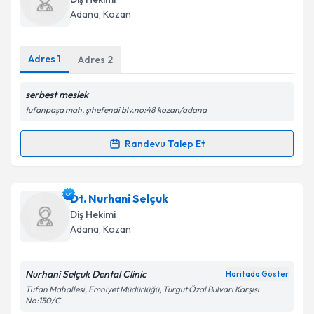
takvim hazırlandığında e-posta ile bilgilendireceğiz.
Adana
,
Kozan
E-posta Adresiniz
Adres
1
Adres
2
serbest meslek
Kişisel verilerimin işlenmesine ilişkin
Aydınlatma
tufanpaşa mah. şıhefendi blv.no:48 kozan/adana
Metni
'ni okudum ve kişisel verilerimin belirtilen
kapsamda işlenmesini kabul ediyorum.
Randevu Talep Et
Randevu Takvimi Talebi
Takvim Talebini Gönder
Dt. Hülya Ünüvar Kara
için randevu takvimi talebi
Dt. Nurhani Selçuk
oluşturun. Size bu uzmandan randevu almanız için bir
Diş Hekimi
takvim hazırlandığında e-posta ile bilgilendireceğiz.
Adana
,
Kozan
E-posta Adresiniz
Nurhani Selçuk Dental Clinic
Haritada Göster
Tufan Mahallesi, Emniyet Müdürlüğü, Turgut Özal Bulvarı Karşısı
No:150/C