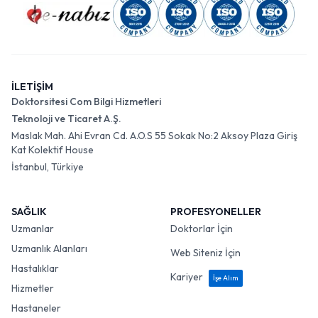
İLETİŞİM
Doktorsitesi Com Bilgi Hizmetleri
Teknoloji ve Ticaret A.Ş.
Maslak Mah. Ahi Evran Cd. A.O.S 55 Sokak No:2 Aksoy Plaza Giriş
Kat Kolektif House
İstanbul, Türkiye
SAĞLIK
PROFESYONELLER
Uzmanlar
Doktorlar İçin
Uzmanlık Alanları
Web Siteniz İçin
Hastalıklar
Kariyer
İşe Alım
Hizmetler
Hastaneler