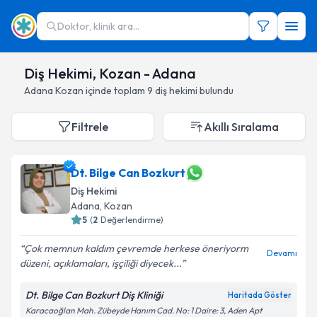
Doktor, klinik ara...
Diş Hekimi, Kozan - Adana
Adana
Kozan
içinde toplam
9
diş hekimi
bulundu
Filtrele
Akıllı Sıralama
Dt. Bilge Can Bozkurt
Diş Hekimi
Adana
,
Kozan
5
(
2
Değerlendirme)
Çok memnun kaldım çevremde herkese öneriyorm
Devamı
düzeni, açıklamaları, işçiliği diyecek...
Dt. Bilge Can Bozkurt Diş Kliniği
Haritada Göster
Karacaoğlan Mah. Zübeyde Hanım Cad. No: 1 Daire: 3, Aden Apt