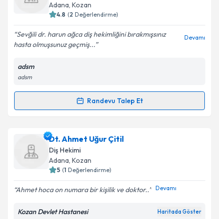
hazırlandığında e-posta ile bilgilendireceğiz.
Adana
,
Kozan
4.8
(
2
Değerlendirme)
E-posta Adresiniz
Sevğili dr. harun ağca diş hekimliğini bırakmışsınız
Devamı
hasta olmuşsunuz geçmiş...
adsm
Kişisel verilerimin işlenmesine ilişkin
Aydınlatma
adsm
Metni
'ni okudum ve kişisel verilerimin belirtilen
kapsamda işlenmesini kabul ediyorum.
Randevu Talep Et
Randevu Takvimi Talebi
Takvim Talebini Gönder
Dt. Harun Ağca
için randevu takvimi talebi oluşturun.
Dt. Ahmet Uğur Çitil
Size bu uzmandan randevu almanız için bir takvim
Diş Hekimi
hazırlandığında e-posta ile bilgilendireceğiz.
Adana
,
Kozan
5
(
1
Değerlendirme)
E-posta Adresiniz
Devamı
Ahmet hoca on numara bir kişilik ve doktor..
Kozan Devlet Hastanesi
Haritada Göster