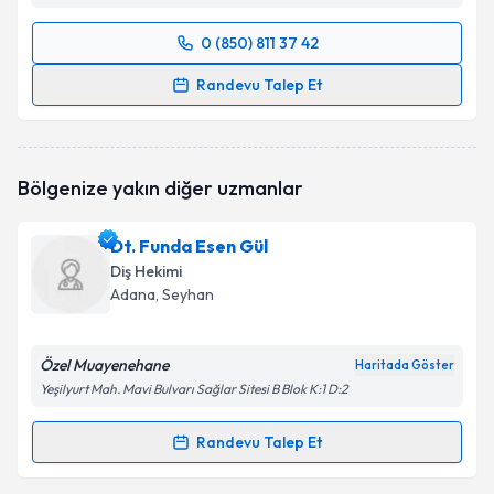
0 (850) 811 37 42
Randevu Takvimi Talebi
Randevu Talep Et
Dt. Ayşe Çulha Topal
için randevu takvimi talebi
oluşturun. Size bu uzmandan randevu almanız için bir
takvim hazırlandığında e-posta ile bilgilendireceğiz.
Bölgenize yakın diğer uzmanlar
E-posta Adresiniz
Dt. Funda Esen Gül
Diş Hekimi
Adana
,
Seyhan
Kişisel verilerimin işlenmesine ilişkin
Aydınlatma
Metni
'ni okudum ve kişisel verilerimin belirtilen
Özel Muayenehane
Haritada Göster
kapsamda işlenmesini kabul ediyorum.
Yeşilyurt Mah. Mavi Bulvarı Sağlar Sitesi B Blok K:1 D:2
Takvim Talebini Gönder
Randevu Talep Et
Randevu Takvimi Talebi