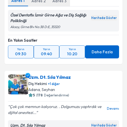
Adres
1
Adres
2
Adres
3
Özel Dentafix İzmir Girne Ağız ve Diş Sağlığı
Haritada Göster
Polikliniği
Aksoy, Girne Blv No:38 D:E, 35320
En Yakın Saatler
Yarın
Yarın
Yarın
Daha Fazla
09:30
09:40
10:20
Uzm. Dt. Sıla Yılmaz
Diş Hekimi
+
1
diğer
Adana
,
Seyhan
5
(
178
Değerlendirme)
Çok çok memnun kalıyoruz. . Dolgumuzu yaptırdık ve
Devamı
dijital anestezi...
Uzm. Dt. Sıla Yılmaz
Haritada Göster