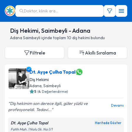
Doktor, klinik ara...
Diş Hekimi, Saimbeyli - Adana
Adana
Saimbeyli
içinde toplam
10
diş hekimi
bulundu
Filtrele
Akıllı Sıralama
Dt. Ayşe Çulha Topal
Diş Hekimi
Adana
,
Saimbeyli
5
(
4
Değerlendirme)
Diş hekimim son derece ilgili, güler yüzlü ve
Devamı
profesyoneldi. Tedavi...
Dt. Ayşe Çulha Topal
Haritada Göster
Fatih Mah. 1 Nolu Sk. No:1/1