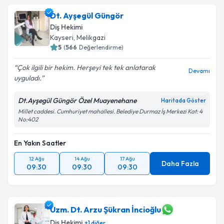
Dt. Funda Esen Gül
için randevu takvimi talebi
Dt. Ayşegül Güngör
oluşturun. Size bu uzmandan randevu almanız için bir
Diş Hekimi
takvim hazırlandığında e-posta ile bilgilendireceğiz.
Kayseri
,
Melikgazi
5
(
566
Değerlendirme)
E-posta Adresiniz
Çok ilgili bir hekim. Herşeyi tek tek anlatarak
Devamı
uyguladı.
Dt.Ayşegül Güngör Özel Muayenehane
Haritada Göster
Kişisel verilerimin işlenmesine ilişkin
Aydınlatma
Millet caddesi. Cumhuriyet mahallesi. Belediye Durmaz İş Merkezi Kat: 4
Metni
'ni okudum ve kişisel verilerimin belirtilen
No:402
kapsamda işlenmesini kabul ediyorum.
En Yakın Saatler
Takvim Talebini Gönder
12 Ağu
14 Ağu
17 Ağu
Daha Fazla
09:30
09:30
09:30
Uzm. Dt. Arzu Şükran İncioğlu
Diş Hekimi
+
1
diğer