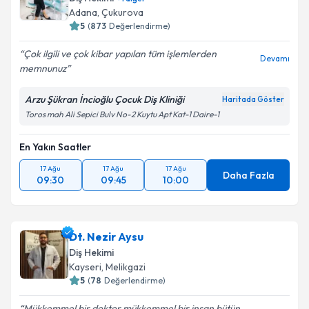
Adana
,
Çukurova
5
(
873
Değerlendirme)
Çok ilgili ve çok kibar yapılan tüm işlemlerden
Devamı
memnunuz
Arzu Şükran İncioğlu Çocuk Diş Kliniği
Haritada Göster
Toros mah Ali Sepici Bulv No-2 Kuytu Apt Kat-1 Daire-1
En Yakın Saatler
17 Ağu
17 Ağu
17 Ağu
Daha Fazla
09:30
09:45
10:00
Dt. Nezir Aysu
Diş Hekimi
Kayseri
,
Melikgazi
5
(
78
Değerlendirme)
Mükkemmel bir doktor mükkemmel bir insan bütün