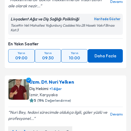
Devamı
aile olarak nezir...
Livyadent Ağız ve Diş Sağlığı Polikliniği
Haritada Göster
Tacettin Veli Mahallesi Yoğunburç Caddesi No:28 Haseki Vakıf Binası
Kat:3
En Yakın Saatler
Yarın
Yarın
Yarın
Daha Fazla
09:00
09:30
10:00
Uzm. Dt. Nuri Yelken
Diş Hekimi
+
1
diğer
İzmir
,
Karşıyaka
5
(
194
Değerlendirme)
Nuri Bey, tedavi sürecimde oldukça ilgili, güler yüzlü ve
Devamı
profesyonel...