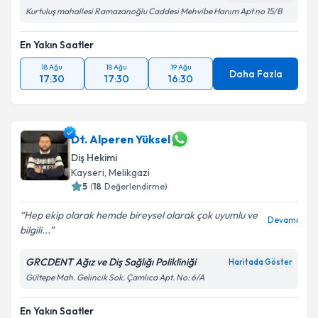
Kurtuluş mahallesi Ramazanoğlu Caddesi Mehvibe Hanım Apt no 15/B
En Yakın Saatler
18 Ağu
18 Ağu
19 Ağu
Daha Fazla
17:30
17:30
16:30
Dt. Alperen Yüksel
Diş Hekimi
Kayseri
,
Melikgazi
5
(
18
Değerlendirme)
Hep ekip olarak hemde bireysel olarak çok uyumlu ve
Devamı
bilgili...
GRCDENT Ağız ve Diş Sağlığı Polikliniği
Haritada Göster
Gültepe Mah. Gelincik Sok. Çamlıca Apt. No: 6/A
En Yakın Saatler