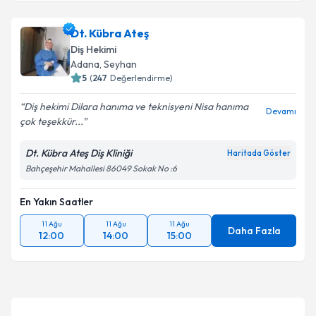
Dt. Kübra Ateş
Diş Hekimi
Adana
,
Seyhan
5
(
247
Değerlendirme)
Diş hekimi Dilara hanıma ve teknisyeni Nisa hanıma
Devamı
çok teşekkür...
Dt. Kübra Ateş Diş Kliniği
Haritada Göster
Bahçeşehir Mahallesi 86049 Sokak No :6
En Yakın Saatler
11 Ağu
11 Ağu
11 Ağu
Daha Fazla
12:00
14:00
15:00