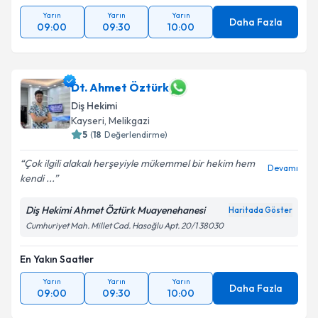
Yarın
Yarın
Yarın
Daha Fazla
09:00
09:30
10:00
Dt. Ahmet Öztürk
Diş Hekimi
Kayseri
,
Melikgazi
5
(
18
Değerlendirme)
Çok ilgili alakalı herşeyiyle mükemmel bir hekim hem
Devamı
kendi ...
Diş Hekimi Ahmet Öztürk Muayenehanesi
Haritada Göster
Cumhuriyet Mah. Millet Cad. Hasoğlu Apt. 20/1 38030
En Yakın Saatler
Yarın
Yarın
Yarın
Daha Fazla
09:00
09:30
10:00