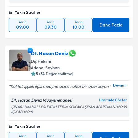
En Yakın Saatler
Yarın
Yarın
Yarın
Daha Fazla
09:00
09:30
10:00
Dt. Hasan Deniz
Diş Hekimi
Adana
, Seyhan
5
(
34
Değerlendirme)
Devamı
Kaliteli işçilik ilgili muayne acısız rahat bir operasyon
Dt. Hasan Deniz Muayenehanesi
Haritada Göster
ÇINARLI MAHALLESİ FATİH TERİM SOKAK AŞİYAN APARTMANI NO:15
İÇ KAPI NO:6
En Yakın Saatler
Yarın
Yarın
Yarın