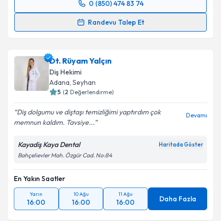
0 (850) 474 83 74
Randevu Takvimi Talebi
Randevu Talep Et
Dr. Dt. Melike Önel
için randevu takvimi talebi
oluşturun. Size bu uzmandan randevu almanız için bir
Dt. Rüyam Yalçın
takvim hazırlandığında e-posta ile bilgilendireceğiz.
Diş Hekimi
E-posta Adresiniz
Adana
, Seyhan
5
(
2
Değerlendirme)
Diş dolgumu ve diştaşı temizliğimi yaptırdım çok
Devamı
memnun kaldım. Tavsiye...
Kişisel verilerimin işlenmesine ilişkin
Aydınlatma
Metni
'ni okudum ve kişisel verilerimin belirtilen
Kayadiş Kaya Dental
Haritada Göster
kapsamda işlenmesini kabul ediyorum.
Bahçelievler Mah. Özgür Cad. No:84
En Yakın Saatler
Takvim Talebini Gönder
Yarın
10 Ağu
11 Ağu
Daha Fazla
16:00
16:00
16:00