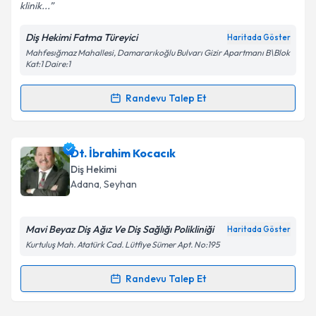
klinik...
Kişisel verilerimin işlenmesine ilişkin
Aydınlatma
Diş Hekimi Fatma Türeyici
Haritada Göster
Metni
'ni okudum ve kişisel verilerimin belirtilen
Mahfesığmaz Mahallesi, Damararıkoğlu Bulvarı Gizir Apartmanı B\Blok
kapsamda işlenmesini kabul ediyorum.
Kat:1 Daire:1
Randevu Talep Et
Takvim Talebini Gönder
Randevu Takvimi Talebi
Dt. Fatma Türeyici
için randevu takvimi talebi
Dt. İbrahim Kocacık
oluşturun. Size bu uzmandan randevu almanız için bir
Diş Hekimi
takvim hazırlandığında e-posta ile bilgilendireceğiz.
Adana
, Seyhan
E-posta Adresiniz
Mavi Beyaz Diş Ağız Ve Diş Sağlığı Polikliniği
Haritada Göster
Kurtuluş Mah. Atatürk Cad. Lütfiye Sümer Apt. No:195
Kişisel verilerimin işlenmesine ilişkin
Aydınlatma
Randevu Talep Et
Randevu Takvimi Talebi
Metni
'ni okudum ve kişisel verilerimin belirtilen
kapsamda işlenmesini kabul ediyorum.