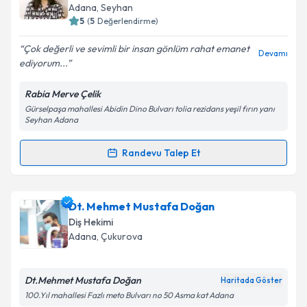
hazırlandığında e-posta ile bilgilendireceğiz.
Adana
, Seyhan
5
(
5
Değerlendirme)
E-posta Adresiniz
Çok değerli ve sevimli bir insan gönlüm rahat emanet
Devamı
ediyorum...
Rabia Merve Çelik
Kişisel verilerimin işlenmesine ilişkin
Aydınlatma
Gürselpaşa mahallesi Abidin Dino Bulvarı tolia rezidans yeşil fırın yanı
Metni
'ni okudum ve kişisel verilerimin belirtilen
Seyhan Adana
kapsamda işlenmesini kabul ediyorum.
Randevu Talep Et
Randevu Takvimi Talebi
Takvim Talebini Gönder
Doç. Dr. Dt. Rabia Merve Çelik
için randevu takvimi
Dt. Mehmet Mustafa Doğan
talebi oluşturun. Size bu uzmandan randevu almanız
Diş Hekimi
için bir takvim hazırlandığında e-posta ile
Adana
, Çukurova
bilgilendireceğiz.
E-posta Adresiniz
Dt.Mehmet Mustafa Doğan
Haritada Göster
100.Yıl mahallesi Fazlı meto Bulvarı no 50 Asma kat Adana