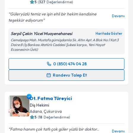
5
(
327
Değerlendirme)
Güleryüzlü temiz ve işin ehli bir hekim kendisine
Devamı
teşekkür ediyorum
Kişisel verilerimin işlenmesine ilişkin
Aydınlatma
Metni
'ni okudum ve kişisel verilerimin belirtilen
Serpil Çekin Yücel Muayenehanesi
Haritada Göster
kapsamda işlenmesini kabul ediyorum.
Cemalpaşa Mah. Mustafa gümüşdamla Sk. Altın Apt. A Blok No:1 Kat:3
Daire:8 (İş Bankası Atatürk Caddesi Şubesi karşısı, Yeni Hayat
Eczanesinin Üstü)
Takvim Talebini Gönder
0 (850) 474 04 28
Randevu Takvimi Talebi
Randevu Talep Et
Uzm. Dt. Serpil Çekin Yücel
için randevu takvimi
talebi oluşturun. Size bu uzmandan randevu almanız
Dt. Fatma Türeyici
için bir takvim hazırlandığında e-posta ile
bilgilendireceğiz.
Diş Hekimi
Adana
, Çukurova
E-posta Adresiniz
5
(
18
Değerlendirme)
Fatma hanım çok tatlı çok güler yüzlü bir doktor..
Devamı