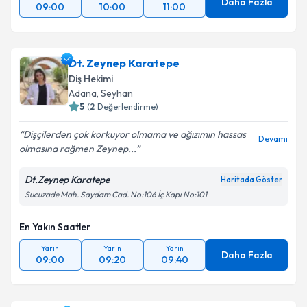
Daha Fazla
09:00
10:00
11:00
Dt. Zeynep Karatepe
Diş Hekimi
Adana
, Seyhan
5
(
2
Değerlendirme)
Dişçilerden çok korkuyor olmama ve ağızımın hassas
Devamı
olmasına rağmen Zeynep...
Dt.Zeynep Karatepe
Haritada Göster
Sucuzade Mah. Saydam Cad. No:106 İç Kapı No:101
En Yakın Saatler
Yarın
Yarın
Yarın
Daha Fazla
09:00
09:20
09:40