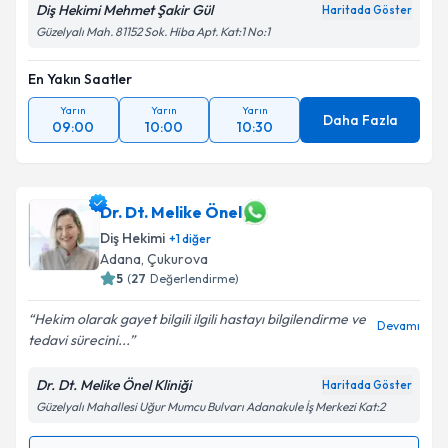
Diş Hekimi Mehmet Şakir Gül
Haritada Göster
Güzelyalı Mah. 81152 Sok. Hiba Apt. Kat:1 No:1
En Yakın Saatler
Yarın
Yarın
Yarın
Daha Fazla
09:00
10:00
10:30
Dr. Dt. Melike Önel
Diş Hekimi
+
1
diğer
Adana
, Çukurova
5
(
27
Değerlendirme)
Hekim olarak gayet bilgili ilgili hastayı bilgilendirme ve
Devamı
tedavi sürecini...
Dr. Dt. Melike Önel Kliniği
Haritada Göster
Güzelyalı Mahallesi Uğur Mumcu Bulvarı Adanakule İş Merkezi Kat:2