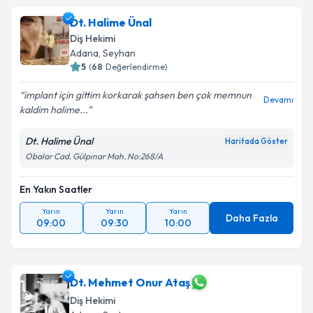
Dt. Halime Ünal
Diş Hekimi
Adana
, Seyhan
5
(
68
Değerlendirme)
implant için gittim korkarak şahsen ben çok memnun
Devamı
kaldim halime...
Dt. Halime Ünal
Haritada Göster
Obalar Cad. Gülpınar Mah. No:268/A
En Yakın Saatler
Yarın
Yarın
Yarın
Daha Fazla
09:00
09:30
10:00
Dt. Mehmet Onur Ataş
Diş Hekimi