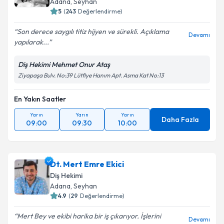
Adana
, Seyhan
5
(
243
Değerlendirme)
Son derece saygılı titiz hijyen ve sürekli. Açıklama
Devamı
yapılarak...
Diş Hekimi Mehmet Onur Ataş
Ziyapaşa Bulv. No:39 Lütfiye Hanım Apt. Asma Kat No:13
En Yakın Saatler
Yarın
Yarın
Yarın
Daha Fazla
09:00
09:30
10:00
Dt. Mert Emre Ekici
Diş Hekimi
Adana
, Seyhan
4.9
(
29
Değerlendirme)
Mert Bey ve ekibi harika bir iş çıkarıyor. İşlerini
Devamı