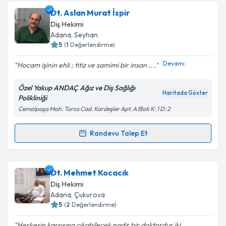
Dt. İbrahim Kocacık
için randevu takvimi talebi
Dt. Aslan Murat İspir
oluşturun. Size bu uzmandan randevu almanız için bir
Takvim Talebini Gönder
Diş Hekimi
takvim hazırlandığında e-posta ile bilgilendireceğiz.
Adana
, Seyhan
5
(
1
Değerlendirme)
E-posta Adresiniz
Devamı
Hocam işinin ehli ; titiz ve samimi bir insan ....
Özel Yakup ANDAÇ Ağız ve Diş Sağlığı
Haritada Göster
Polikliniği
Kişisel verilerimin işlenmesine ilişkin
Aydınlatma
Cemalpaşa Mah. Toros Cad. Kardeşler Apt. A Blok K: 1 D: 2
Metni
'ni okudum ve kişisel verilerimin belirtilen
kapsamda işlenmesini kabul ediyorum.
Randevu Talep Et
Randevu Takvimi Talebi
Takvim Talebini Gönder
Dt. Aslan Murat İspir
için randevu takvimi talebi
Dt. Mehmet Kocacık
oluşturun. Size bu uzmandan randevu almanız için bir
Diş Hekimi
takvim hazırlandığında e-posta ile bilgilendireceğiz.
Adana
, Çukurova
5
(
2
Değerlendirme)
E-posta Adresiniz
Herkesin karşısına çıkabilecek nadir bir doktordur.iki