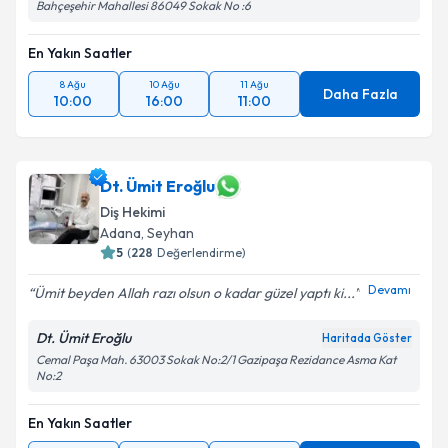
Bahçeşehir Mahallesi 86049 Sokak No :6
En Yakın Saatler
8 Ağu
10 Ağu
11 Ağu
Daha Fazla
10:00
16:00
11:00
Dt. Ümit Eroğlu
Diş Hekimi
Adana
, Seyhan
5
(
228
Değerlendirme)
Devamı
Ümit beyden Allah razı olsun o kadar güzel yaptı ki...
Dt. Ümit Eroğlu
Haritada Göster
Cemal Paşa Mah. 63003 Sokak No:2/1 Gazipaşa Rezidance Asma Kat
No:2
En Yakın Saatler