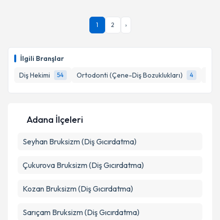
kapsamda işlenmesini kabul ediyorum.
Uzm. Dt. M. Caner Güven
için randevu takvimi talebi
1
2
›
oluşturun. Size bu uzmandan randevu almanız için bir
Takvim Talebini Gönder
takvim hazırlandığında e-posta ile bilgilendireceğiz.
E-posta Adresiniz
İlgili Branşlar
Diş Hekimi
Ortodonti (Çene-Diş Bozuklukları)
Peri
54
4
Kişisel verilerimin işlenmesine ilişkin
Aydınlatma
Metni
'ni okudum ve kişisel verilerimin belirtilen
Adana İlçeleri
kapsamda işlenmesini kabul ediyorum.
Seyhan
Bruksizm (Diş Gıcırdatma)
Takvim Talebini Gönder
Çukurova
Bruksizm (Diş Gıcırdatma)
Kozan
Bruksizm (Diş Gıcırdatma)
Sarıçam
Bruksizm (Diş Gıcırdatma)