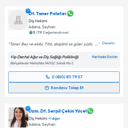
Dt. Taner Polater
Diş Hekimi
Adana
, Seyhan
5
(
79
Değerlendirme)
Devamı
Taner Bey ve ekibi; Titiz, disiplinli ve güler yüzlü. ....
Vip Dental Ağız ve Diş Sağlığı Polikliniği
Haritada Göster
Bahçelievler Mahallesi 54002. Sokak No:1,
0 (850) 811 79 57
Randevu Takvimi Talebi
Randevu Talep Et
Dt. Taner Polater
için randevu takvimi talebi
oluşturun. Size bu uzmandan randevu almanız için bir
takvim hazırlandığında e-posta ile bilgilendireceğiz.
Uzm. Dt. Serpil Çekin Yücel
Diş Hekimi
+
1
diğer
E-posta Adresiniz
Adana
, Seyhan