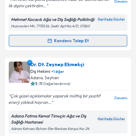
Devamı
lik dişimi çektirdim...
Mehmet Kocacık Ağız ve Diş Sağlığı Polikliniği
Haritada Göster
Kişisel verilerimin işlenmesine ilişkin
Aydınlatma
Huzurevleri Mh. 77155 Sk, Sedir Apt No:4/D, 01360
Metni
'ni okudum ve kişisel verilerimin belirtilen
kapsamda işlenmesini kabul ediyorum.
Randevu Talep Et
Randevu Takvimi Talebi
Takvim Talebini Gönder
Dt. Mehmet Kocacık
için randevu takvimi talebi
Dr. Dt. Zeynep Ekmekçi
oluşturun. Size bu uzmandan randevu almanız için bir
Diş Hekimi
+
1
diğer
takvim hazırlandığında e-posta ile bilgilendireceğiz.
Adana
, Seyhan
5
(
11
Değerlendirme)
E-posta Adresiniz
Çok güzel açıklamalar yaparak müthiş bir pozitif
Devamı
enerji yükledi hayran...
Adana Fatma Kemal Timuçin Ağız ve Diş
Kişisel verilerimin işlenmesine ilişkin
Aydınlatma
Haritada Göster
Sağlığı Hastanesi
Metni
'ni okudum ve kişisel verilerimin belirtilen
Adnan Kahveci Bulvarı İller Bankası Karşısı No: 24
kapsamda işlenmesini kabul ediyorum.