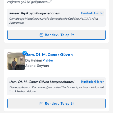
rağmen çok iyi gelişmeler...
Kevser Yeşilkaya Muayenehanesi
Haritada Göster
Kişisel verilerimin işlenmesine ilişkin
Aydınlatma
Cemalpaşa Mahallesi Mustafa Gümüşdamla Caddesi No:11A/4 Altın
Metni
'ni okudum ve kişisel verilerimin belirtilen
Apartmanı
kapsamda işlenmesini kabul ediyorum.
Randevu Talep Et
Randevu Takvimi Talebi
Takvim Talebini Gönder
Uzm. Dr. Dt. Kevser Yeşilkaya
için randevu takvimi
Uzm. Dt. M. Caner Güven
talebi oluşturun. Size bu uzmandan randevu almanız
Diş Hekimi
+
1
diğer
için bir takvim hazırlandığında e-posta ile
Adana
, Seyhan
bilgilendireceğiz.
E-posta Adresiniz
Uzm. Dt. M. Caner Güven Muayenehanesi
Haritada Göster
Ziyapaşa bulvarı Ramazanoğlu caddesi Tevfik bey Apartmanı A blok kat
1 no 1 Seyhan Adana
Randevu Talep Et
Kişisel verilerimin işlenmesine ilişkin
Aydınlatma
Randevu Takvimi Talebi
Metni
'ni okudum ve kişisel verilerimin belirtilen