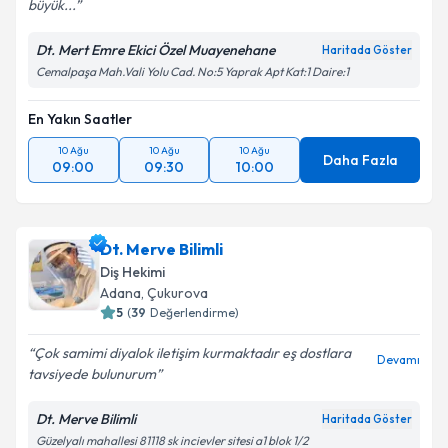
büyük...
Dt. Mert Emre Ekici Özel Muayenehane
Haritada Göster
Cemalpaşa Mah.Vali Yolu Cad. No:5 Yaprak Apt Kat:1 Daire:1
En Yakın Saatler
10 Ağu
10 Ağu
10 Ağu
Daha Fazla
09:00
09:30
10:00
Dt. Merve Bilimli
Diş Hekimi
Adana
, Çukurova
5
(
39
Değerlendirme)
Çok samimi diyalok iletişim kurmaktadır eş dostlara
Devamı
tavsiyede bulunurum
Dt. Merve Bilimli
Haritada Göster
Güzelyalı mahallesi 81118 sk incievler sitesi a1 blok 1/2