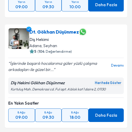
Yarın
Yarın
Yarın
Daha Fazla
09:00
09:30
10:00
Dt. Gökhan Düşünmez
Diş Hekimi
Adana
, Seyhan
5
(
104
Değerlendirme)
İşlerinde başarılı hocalarımız güler yüzlü çalışma
Devamı
arkadaşları ile güzel bir...
Diş Hekimi Gökhan Düşünmez
Haritada Göster
Kurtuluş Mah. Demokrasi cd. Ful apt. A blok kat 1 daire 2, 01130
En Yakın Saatler
8 Ağu
8 Ağu
8 Ağu
Daha Fazla
09:00
09:30
18:00