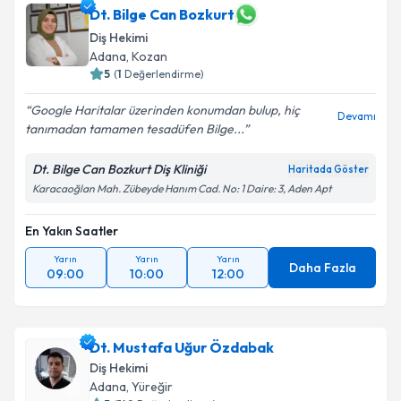
Dt. Bilge Can Bozkurt
Diş Hekimi
Adana
, Kozan
5
(
1
Değerlendirme)
Google Haritalar üzerinden konumdan bulup, hiç
Devamı
tanımadan tamamen tesadüfen Bilge...
Dt. Bilge Can Bozkurt Diş Kliniği
Haritada Göster
Karacaoğlan Mah. Zübeyde Hanım Cad. No: 1 Daire: 3, Aden Apt
En Yakın Saatler
Yarın
Yarın
Yarın
Daha Fazla
09:00
10:00
12:00
Dt. Mustafa Uğur Özdabak
Diş Hekimi
Adana
, Yüreğir