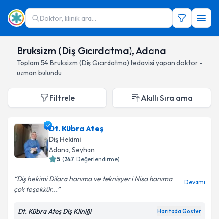
Doktor, klinik ara...
Bruksizm (Diş Gıcırdatma), Adana
Toplam
54
Bruksizm (Diş Gıcırdatma)
tedavisi yapan doktor -
uzman bulundu
Filtrele
Akıllı Sıralama
Dt. Kübra Ateş
Diş Hekimi
Adana
, Seyhan
5
(
247
Değerlendirme)
Diş hekimi Dilara hanıma ve teknisyeni Nisa hanıma
Devamı
çok teşekkür...
Dt. Kübra Ateş Diş Kliniği
Haritada Göster