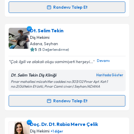
Randevu Talep Et
Randevu Takvimi Talebi
Takvim Talebini Gönder
Dr. Dt. Zeynep Ekmekçi
için randevu takvimi talebi
Dt. Selim Tekin
oluşturun. Size bu uzmandan randevu almanız için bir
Diş Hekimi
takvim hazırlandığında e-posta ile bilgilendireceğiz.
Adana
, Seyhan
5
(
5
Değerlendirme)
E-posta Adresiniz
Devamı
Çok ilgili ve alakalı oluşu samimiyeti herşeyi...
Dt. Selim Tekin Diş Kliniği
Haritada Göster
Pınar mahallesi mücahitler caddesi no:303/02 Pınar Apt. Kat:1
Kişisel verilerimin işlenmesine ilişkin
Aydınlatma
no:2(Gültekin Et üstü, Pınar Camii civarı) Seyhan/ADANA
Metni
'ni okudum ve kişisel verilerimin belirtilen
kapsamda işlenmesini kabul ediyorum.
Randevu Talep Et
Randevu Takvimi Talebi
Takvim Talebini Gönder
Dt. Selim Tekin
için randevu takvimi talebi oluşturun.
Doç. Dr. Dt. Rabia Merve Çelik
Size bu uzmandan randevu almanız için bir takvim
Diş Hekimi
+
1
diğer