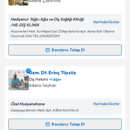
Adana
, Çukurova
E-posta Adresiniz
Hediyenur Yağcı Ağız ve Diş Sağlığı Kliniği
Haritada Göster
/HE-DİŞ KLİNİK
Huzurevleri Mah. Kurttepe Cad. Öztep Astoria Apt. Asma Kat: 1 Banne
Oyuncak Üstü TEL:05432201201
Kişisel verilerimin işlenmesine ilişkin
Aydınlatma
Metni
'ni okudum ve kişisel verilerimin belirtilen
Randevu Talep Et
kapsamda işlenmesini kabul ediyorum.
Randevu Takvimi Talebi
Takvim Talebini Gönder
Dt. Hediyenur Yağcı
için randevu takvimi talebi
Uzm. Dt. Erinç Tüysüz
oluşturun. Size bu uzmandan randevu almanız için bir
Diş Hekimi
+
1
diğer
takvim hazırlandığında e-posta ile bilgilendireceğiz.
Adana
, Seyhan
E-posta Adresiniz
Özel Muayenehane
Haritada Göster
Gazipaşa Bulvarı Meto Apt. A Blok Kat:3 No:8
Kişisel verilerimin işlenmesine ilişkin
Aydınlatma
Randevu Talep Et
Randevu Takvimi Talebi
Metni
'ni okudum ve kişisel verilerimin belirtilen