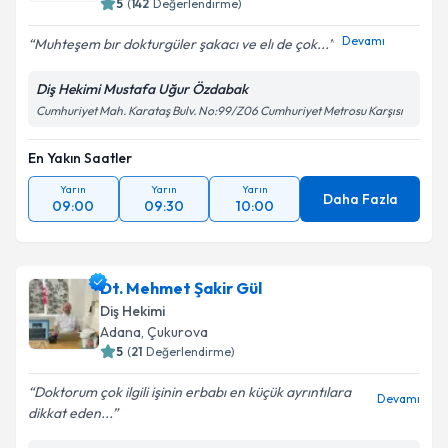
5
(
142
Değerlendirme)
Devamı
Muhteşem bır dokturgüler şakacı ve elı de çok...
Diş Hekimi Mustafa Uğur Özdabak
Cumhuriyet Mah. Karataş Bulv. No:99/Z06 Cumhuriyet Metrosu Karşısı
En Yakın Saatler
Yarın
Yarın
Yarın
Daha Fazla
09:00
09:30
10:00
Dt. Mehmet Şakir Gül
Diş Hekimi
Adana
, Çukurova
5
(
21
Değerlendirme)
Doktorum çok ilgili işinin erbabı en küçük ayrıntılara
Devamı
dikkat eden...