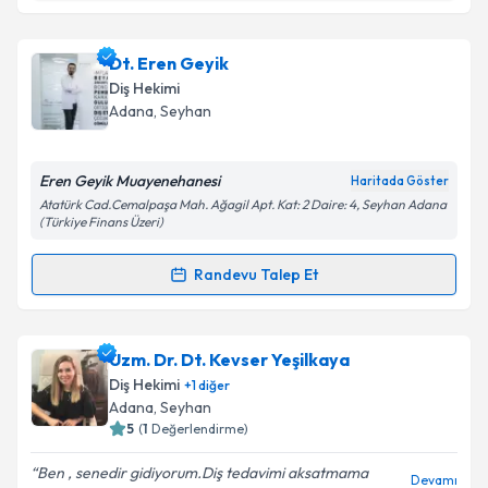
kapsamda işlenmesini kabul ediyorum.
Uzm. Dt. Erinç Tüysüz
için randevu takvimi talebi
Dt. Eren Geyik
oluşturun. Size bu uzmandan randevu almanız için bir
Takvim Talebini Gönder
Diş Hekimi
takvim hazırlandığında e-posta ile bilgilendireceğiz.
Adana
, Seyhan
E-posta Adresiniz
Eren Geyik Muayenehanesi
Haritada Göster
Atatürk Cad.Cemalpaşa Mah. Ağagil Apt. Kat: 2 Daire: 4, Seyhan Adana
(Türkiye Finans Üzeri)
Kişisel verilerimin işlenmesine ilişkin
Aydınlatma
Randevu Talep Et
Metni
'ni okudum ve kişisel verilerimin belirtilen
Randevu Takvimi Talebi
kapsamda işlenmesini kabul ediyorum.
Dt. Eren Geyik
için randevu takvimi talebi oluşturun.
Uzm. Dr. Dt. Kevser Yeşilkaya
Takvim Talebini Gönder
Size bu uzmandan randevu almanız için bir takvim
Diş Hekimi
+
1
diğer
hazırlandığında e-posta ile bilgilendireceğiz.
Adana
, Seyhan
5
(
1
Değerlendirme)
E-posta Adresiniz
Ben , senedir gidiyorum.Diş tedavimi aksatmama
Devamı