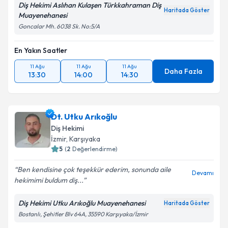
Diş Hekimi Aslıhan Kulaşen Türkkahraman Diş
Haritada Göster
Muayenehanesi
Goncalar Mh. 6038 Sk. No:5/A
En Yakın Saatler
11 Ağu
11 Ağu
11 Ağu
Daha Fazla
13:30
14:00
14:30
Dt. Utku Arıkoğlu
Diş Hekimi
İzmir
,
Karşıyaka
5
(
2
Değerlendirme)
Ben kendisine çok teşekkür ederim, sonunda aile
Devamı
hekimimi buldum diş...
Diş Hekimi Utku Arıkoğlu Muayenehanesi
Haritada Göster
Bostanlı, Şehitler Blv 64A, 35590 Karşıyaka/İzmir