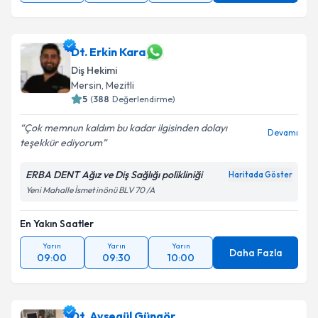
Dt. Erkin Kara
Diş Hekimi
Mersin
,
Mezitli
5
(
388
Değerlendirme)
Çok memnun kaldım bu kadar ilgisinden dolayı
Devamı
teşekkür ediyorum
ERBA DENT Ağız ve Diş Sağlığı polikliniği
Haritada Göster
Yeni Mahalle İsmet inönü BLV 70 /A
En Yakın Saatler
Yarın
Yarın
Yarın
Daha Fazla
09:00
09:30
10:00
Dt. Ayşegül Güngör