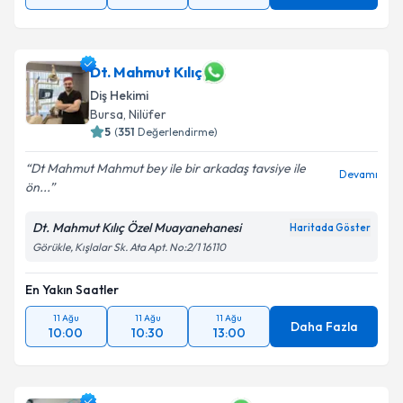
Dt. Mahmut Kılıç
Diş Hekimi
Bursa
,
Nilüfer
5
(
351
Değerlendirme)
Dt Mahmut Mahmut bey ile bir arkadaş tavsiye ile
Devamı
ön...
Dt. Mahmut Kılıç Özel Muayanehanesi
Haritada Göster
Görükle, Kışlalar Sk. Ata Apt. No:2/1 16110
En Yakın Saatler
11 Ağu
11 Ağu
11 Ağu
Daha Fazla
10:00
10:30
13:00