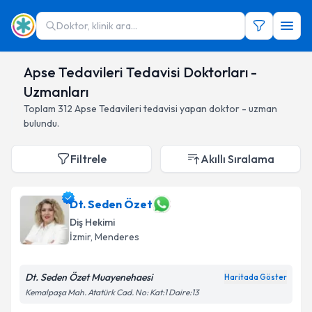
Doktor, klinik ara...
Apse Tedavileri Tedavisi Doktorları -
Uzmanları
Toplam
312
Apse Tedavileri
tedavisi yapan doktor - uzman
bulundu.
Filtrele
Akıllı Sıralama
Dt. Seden Özet
Diş Hekimi
İzmir
,
Menderes
Dt. Seden Özet Muayenehaesi
Haritada Göster
Kemalpaşa Mah. Atatürk Cad. No: Kat:1 Daire:13