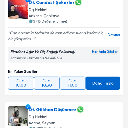
Dt. Candost Şekerler
Diş Hekimi
Ankara
,
Çankaya
5
(
13
Değerlendirme)
Can hocamla tedavim devam ediyor şuana kadar hiç
Devamı
bir şikayetim...
Ekadent Ağız Ve Diş Sağlığı Polikliniği
Haritada Göster
Karapınar, Dikmen Cd No:440 D:A
En Yakın Saatler
Yarın
Yarın
Yarın
Daha Fazla
10:00
10:30
11:00
Dt. Gökhan Düşünmez
Diş Hekimi
Adana
,
Seyhan