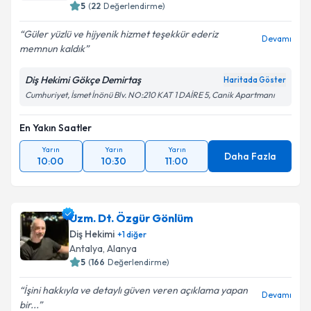
5
(
22
Değerlendirme)
Güler yüzlü ve hijyenik hizmet teşekkür ederiz
Devamı
memnun kaldık
Diş Hekimi Gökçe Demirtaş
Haritada Göster
Cumhuriyet, İsmet İnönü Blv. NO:210 KAT 1 DAİRE 5, Canik Apartmanı
En Yakın Saatler
Yarın
Yarın
Yarın
Daha Fazla
10:00
10:30
11:00
Uzm. Dt. Özgür Gönlüm
Diş Hekimi
+
1
diğer
Antalya
,
Alanya
5
(
166
Değerlendirme)
İşini hakkıyla ve detaylı güven veren açıklama yapan
Devamı
bir...