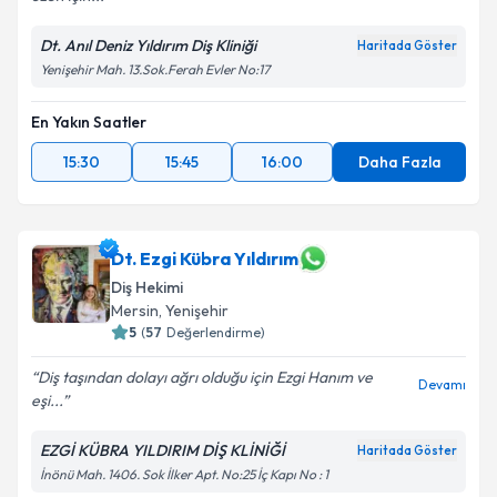
Dt. Anıl Deniz Yıldırım Diş Kliniği
Haritada Göster
Yenişehir Mah. 13.Sok.Ferah Evler No:17
En Yakın Saatler
15:30
15:45
16:00
Daha Fazla
Dt. Ezgi Kübra Yıldırım
Diş Hekimi
Mersin
,
Yenişehir
5
(
57
Değerlendirme)
Diş taşından dolayı ağrı olduğu için Ezgi Hanım ve
Devamı
eşi...
EZGİ KÜBRA YILDIRIM DİŞ KLİNİĞİ
Haritada Göster
İnönü Mah. 1406. Sok İlker Apt. No:25 İç Kapı No : 1