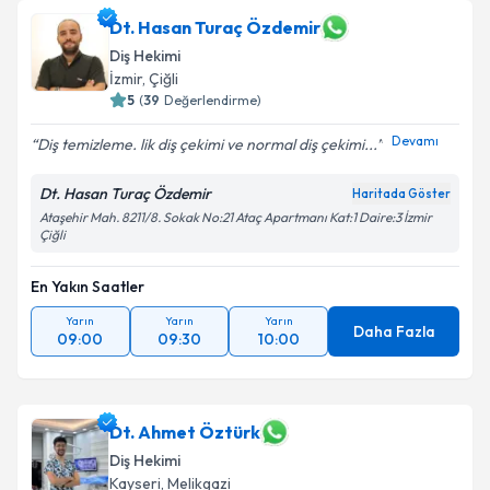
Dt. Hasan Turaç Özdemir
Diş Hekimi
İzmir
,
Çiğli
5
(
39
Değerlendirme)
Devamı
Diş temizleme. lik diş çekimi ve normal diş çekimi...
Dt. Hasan Turaç Özdemir
Haritada Göster
Ataşehir Mah. 8211/8. Sokak No:21 Ataç Apartmanı Kat:1 Daire:3 İzmir
Çiğli
En Yakın Saatler
Yarın
Yarın
Yarın
Daha Fazla
09:00
09:30
10:00
Dt. Ahmet Öztürk
Diş Hekimi
Kayseri
,
Melikgazi