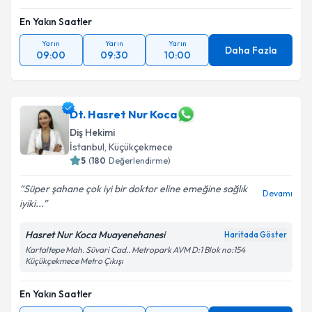
En Yakın Saatler
Yarın
Yarın
Yarın
Daha Fazla
09:00
09:30
10:00
Dt. Hasret Nur Koca
Diş Hekimi
İstanbul
,
Küçükçekmece
5
(
180
Değerlendirme)
Süper şahane çok iyi bir doktor eline emeğine sağlık
Devamı
iyiki...
Hasret Nur Koca Muayenehanesi
Haritada Göster
Kartaltepe Mah. Süvari Cad.. Metropark AVM D:1 Blok no:154
Küçükçekmece Metro Çıkışı
En Yakın Saatler