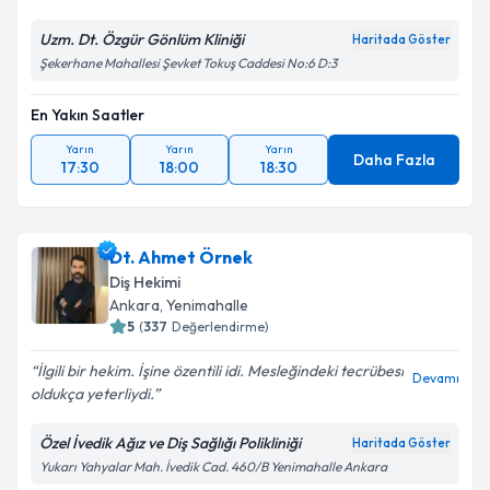
Uzm. Dt. Özgür Gönlüm Kliniği
Haritada Göster
Şekerhane Mahallesi Şevket Tokuş Caddesi No:6 D:3
En Yakın Saatler
Yarın
Yarın
Yarın
Daha Fazla
17:30
18:00
18:30
Dt. Ahmet Örnek
Diş Hekimi
Ankara
,
Yenimahalle
5
(
337
Değerlendirme)
İlgili bir hekim. İşine özentili idi. Mesleğindeki tecrübesi
Devamı
oldukça yeterliydi.
Özel İvedik Ağız ve Diş Sağlığı Polikliniği
Haritada Göster
Yukarı Yahyalar Mah. İvedik Cad. 460/B Yenimahalle Ankara