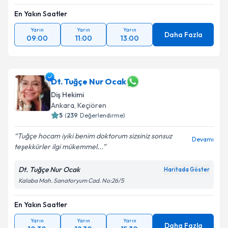
En Yakın Saatler
Yarın
Yarın
Yarın
Daha Fazla
09:00
11:00
13:00
Dt. Tuğçe Nur Ocak
Diş Hekimi
Ankara
,
Keçiören
5
(
239
Değerlendirme)
Tuğçe hocam iyiki benim doktorum sizsiniz sonsuz
Devamı
teşekkürler ilgi mükemmel...
Dt. Tuğçe Nur Ocak
Haritada Göster
Kalaba Mah. Sanatoryum Cad. No:26/5
En Yakın Saatler
Yarın
Yarın
Yarın
Daha Fazla