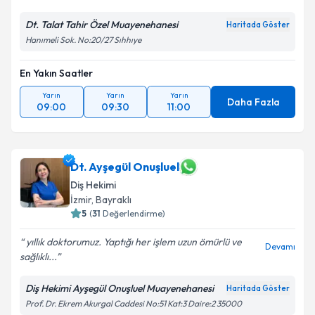
Dt. Talat Tahir Özel Muayenehanesi
Haritada Göster
Hanımeli Sok. No:20/27 Sıhhıye
En Yakın Saatler
Yarın
Yarın
Yarın
Daha Fazla
09:00
09:30
11:00
Dt. Ayşegül Onuşluel
Diş Hekimi
İzmir
,
Bayraklı
5
(
31
Değerlendirme)
yıllık doktorumuz. Yaptığı her işlem uzun ömürlü ve
Devamı
sağlıklı...
Diş Hekimi Ayşegül Onuşluel Muayenehanesi
Haritada Göster
Prof. Dr. Ekrem Akurgal Caddesi No:51 Kat:3 Daire:2 35000