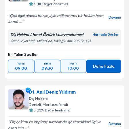
5
(
18
Değerlendirme)
Çok ilgili alakalı herşeyiyle mükemmel bir hekim hem
Devamı
kendi ...
Diş Hekimi Ahmet Öztürk Muayenehanesi
Haritada Göster
Cumhuriyet Mah. Millet Cad. Hasoğlu Apt. 20/1 38030
En Yakın Saatler
Yarın
Yarın
Yarın
Daha Fazla
09:00
09:30
10:00
Dt. Anıl Deniz Yıldırım
Diş Hekimi
Denizli
,
Merkezefendi
5
(
224
Değerlendirme)
Diş çekimi ve implant sürecimde gösterdikleri ilgi ve
Devamı
özen için...