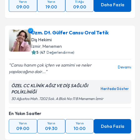
Yarın
Yarın
11 Ağu
Daha Fazla
09:00
19:00
09:00
Uzm. Dt. Gülfer Cansu Oral Tetik
Diş Hekimi
İzmir
,
Menemen
5
(
47
Değerlendirme)
Cansu hanım çok içten ve samimi ve neler
Devamı
yapılacağına dair...
ÖZEL CC KLİNİK AĞIZ VE DİŞ SAĞLIĞI
Haritada Göster
POLİKLİNİĞİ
30 Ağustos Mah. 7202 Sok. A Blok No:11 B Menemen İzmir
En Yakın Saatler
Yarın
Yarın
Yarın
Daha Fazla
09:00
09:30
10:00