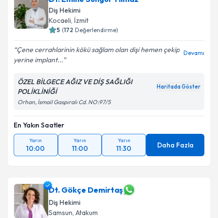
Diş Hekimi
Kocaeli
,
İzmit
5
(
172
Değerlendirme)
Çene cerrahlarinin kökü sağlam olan dişi hemen çekip
Devamı
yerine implant...
ÖZEL BİLGECE AĞIZ VE DİŞ SAĞLIĞI
Haritada Göster
POLİKLİNİĞİ
Orhan, İsmail Gaspıralı Cd. NO:97/5
En Yakın Saatler
Yarın
Yarın
Yarın
Daha Fazla
10:00
11:00
11:30
Dt. Gökçe Demirtaş
Diş Hekimi
Samsun
,
Atakum