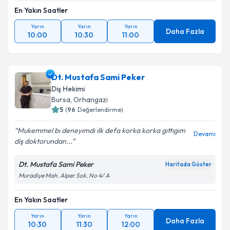
En Yakın Saatler
Yarın
Yarın
Yarın
Daha Fazla
10:00
10:30
11:00
Dt. Mustafa Sami Peker
Diş Hekimi
Bursa
,
Orhangazi
5
(
96
Değerlendirme)
Mukemmel bı deneyımdı ılk defa korka korka gıttıgım
Devamı
diş doktorundan...
Dt. Mustafa Sami Peker
Haritada Göster
Muradiye Mah. Alper Sok. No 4/ A
En Yakın Saatler
Yarın
Yarın
Yarın
Daha Fazla
10:30
11:30
12:00