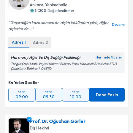
Ankara
,
Yenimahalle
5
(
200
Değerlendirme)
Geçirdiğim kaza sonucu ön dişim kökünden çıktı, diğer
Devamı
dişlerim de...
Adres
1
Adres
2
Harmony Ağız Ve Diş Sağlığı Polikliniği
Haritada Göster
Turgut Özal Mah. Veysel Karani Bulvarı Park Hanımeli Sitesi No: 8D/1
Çakırlar / Batıkent, 06370
En Yakın Saatler
Yarın
Yarın
Yarın
Daha Fazla
09:00
09:30
10:00
Prof. Dr. Oğuzhan Görler
Diş Hekimi