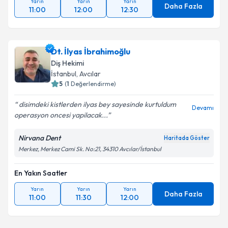
Yarın
Yarın
Yarın
Daha Fazla
11:00
12:00
12:30
Dt. İlyas İbrahimoğlu
Diş Hekimi
İstanbul
,
Avcılar
5
(
1
Değerlendirme)
disimdeki kistlerden ilyas bey sayesinde kurtuldum
Devamı
operasyon oncesi yapilacak...
Nirvana Dent
Haritada Göster
Merkez, Merkez Cami Sk. No:21, 34310 Avcılar/İstanbul
En Yakın Saatler
Yarın
Yarın
Yarın
Daha Fazla
11:00
11:30
12:00