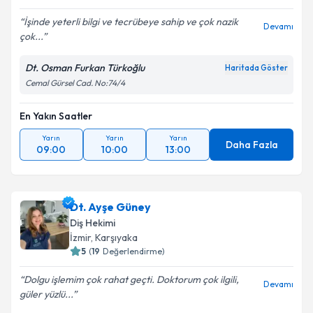
İşinde yeterli bilgi ve tecrübeye sahip ve çok nazik
Devamı
çok...
Dt. Osman Furkan Türkoğlu
Haritada Göster
Cemal Gürsel Cad. No:74/4
En Yakın Saatler
Yarın
Yarın
Yarın
Daha Fazla
09:00
10:00
13:00
Dt. Ayşe Güney
Diş Hekimi
İzmir
,
Karşıyaka
5
(
19
Değerlendirme)
Dolgu işlemim çok rahat geçti. Doktorum çok ilgili,
Devamı
güler yüzlü...