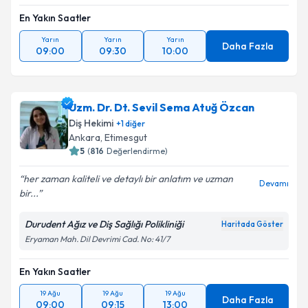
En Yakın Saatler
Yarın
Yarın
Yarın
Daha Fazla
09:00
09:30
10:00
Uzm. Dr. Dt. Sevil Sema Atuğ Özcan
Diş Hekimi
+
1
diğer
Ankara
,
Etimesgut
5
(
816
Değerlendirme)
her zaman kaliteli ve detaylı bir anlatım ve uzman
Devamı
bir...
Durudent Ağız ve Diş Sağlığı Polikliniği
Haritada Göster
Eryaman Mah. Dil Devrimi Cad. No: 41/7
En Yakın Saatler
19 Ağu
19 Ağu
19 Ağu
Daha Fazla
09:00
09:15
13:00