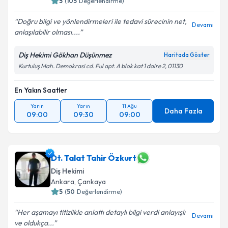
5
(
105
Değerlendirme)
Doğru bilgi ve yönlendirmeleri ile tedavi sürecinin net,
Devamı
anlaşılabilir olması....
Diş Hekimi Gökhan Düşünmez
Haritada Göster
Kurtuluş Mah. Demokrasi cd. Ful apt. A blok kat 1 daire 2, 01130
En Yakın Saatler
Yarın
Yarın
11 Ağu
Daha Fazla
09:00
09:30
09:00
Dt. Talat Tahir Özkurt
Diş Hekimi
Ankara
,
Çankaya
5
(
50
Değerlendirme)
Her aşamayı titizlikle anlattı detaylı bilgi verdi anlayışlı
Devamı
ve oldukça...