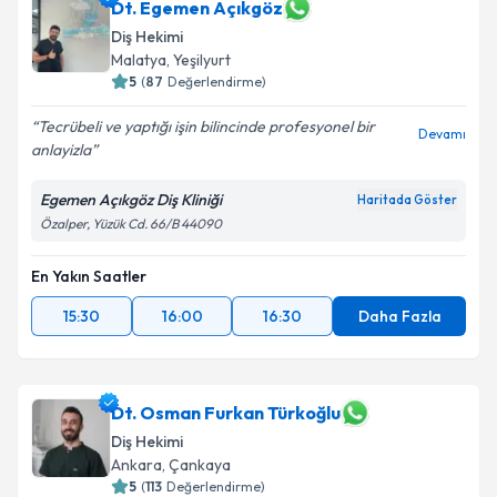
Dt. Egemen Açıkgöz
Diş Hekimi
Malatya
,
Yeşilyurt
5
(
87
Değerlendirme)
Tecrübeli ve yaptığı işin bilincinde profesyonel bir
Devamı
anlayizla
Egemen Açıkgöz Diş Kliniği
Haritada Göster
Özalper, Yüzük Cd. 66/B 44090
En Yakın Saatler
15:30
16:00
16:30
Daha Fazla
Dt. Osman Furkan Türkoğlu
Diş Hekimi
Ankara
,
Çankaya
5
(
113
Değerlendirme)