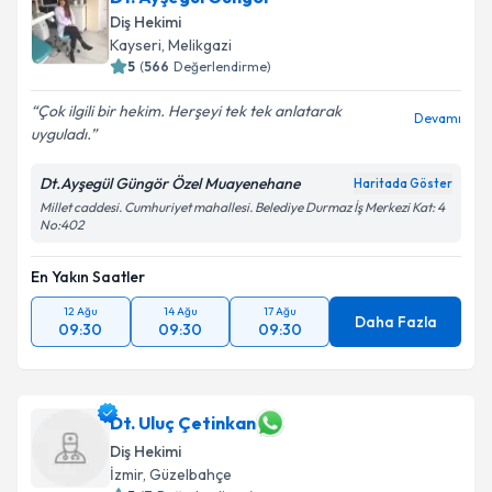
Diş Hekimi
Kayseri
,
Melikgazi
5
(
566
Değerlendirme)
Çok ilgili bir hekim. Herşeyi tek tek anlatarak
Devamı
uyguladı.
Dt.Ayşegül Güngör Özel Muayenehane
Haritada Göster
Millet caddesi. Cumhuriyet mahallesi. Belediye Durmaz İş Merkezi Kat: 4
No:402
En Yakın Saatler
12 Ağu
14 Ağu
17 Ağu
Daha Fazla
09:30
09:30
09:30
Dt. Uluç Çetinkan
Diş Hekimi
İzmir
,
Güzelbahçe