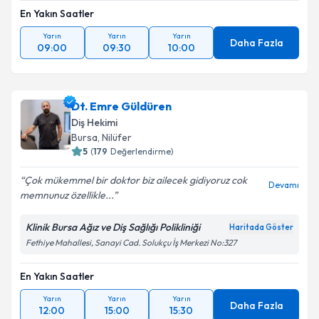
En Yakın Saatler
Yarın
Yarın
Yarın
Daha Fazla
09:00
09:30
10:00
Dt. Emre Güldüren
Diş Hekimi
Bursa
,
Nilüfer
5
(
179
Değerlendirme)
Çok mükemmel bir doktor biz ailecek gidiyoruz cok
Devamı
memnunuz özellikle...
Klinik Bursa Ağız ve Diş Sağlığı Polikliniği
Haritada Göster
Fethiye Mahallesi, Sanayi Cad. Solukçu İş Merkezi No:327
En Yakın Saatler
Yarın
Yarın
Yarın
Daha Fazla
12:00
15:00
15:30