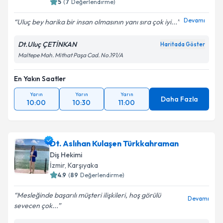
5
(
7
Değerlendirme)
Devamı
Uluç bey harika bir insan olmasının yanı sıra çok iyi...
Dt.Uluç ÇETİNKAN
Haritada Göster
Maltepe Mah. Mithat Paşa Cad. No.191/A
En Yakın Saatler
Yarın
Yarın
Yarın
Daha Fazla
10:00
10:30
11:00
Dt. Aslıhan Kulaşen Türkkahraman
Diş Hekimi
İzmir
,
Karşıyaka
4.9
(
89
Değerlendirme)
Mesleğinde başarılı müşteri ilişkileri, hoş görülü
Devamı
sevecen çok...