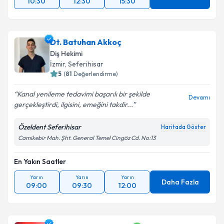
10:30
12:30
15:30
Dt. Batuhan Akkoç
Diş Hekimi
İzmir
,
Seferihisar
5
(
81
Değerlendirme)
Kanal yenileme tedavimi başarılı bir şekilde
Devamı
gerçekleştirdi, ilgisini, emeğini takdir...
Özeldent Seferihisar
Haritada Göster
Camikebir Mah. Şht. General Temel Cingöz Cd. No:13
En Yakın Saatler
Yarın
Yarın
Yarın
Daha Fazla
09:00
09:30
12:00