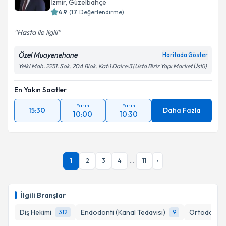
İzmir
,
Güzelbahçe
4.9
(
17
Değerlendirme)
Hasta ile ilgili
Özel Muayenehane
Haritada Göster
Yelki Mah. 2251. Sok. 20A Blok. Kat:1 Daire:3 (Usta Biziz Yapı Market Üstü)
En Yakın Saatler
Yarın
Yarın
15:30
Daha Fazla
10:00
10:30
1
2
3
4
...
11
›
İlgili Branşlar
Diş Hekimi
Endodonti (Kanal Tedavisi)
Ortodonti (
312
9