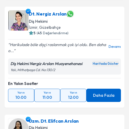
Dt. Nergiz Arslan
Diş Hekimi
İzmir
,
Güzelbahçe
5
(
45
Değerlendirme)
Harikulade böle dișçi raslanmak çok iyi oldu. Ben daha
Devamı
o...
Diş Hekimi Nergiz Arslan Muayenehanesi
Haritada Göster
Yalı, Mithatpaşa Cd. No:130/2
En Yakın Saatler
Yarın
Yarın
Yarın
Daha Fazla
10:00
11:00
12:00
Uzm. Dt. Elifcan Arslan
Diş Hekimi