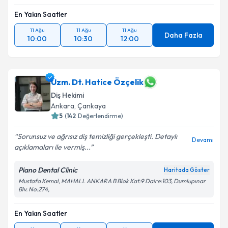
En Yakın Saatler
11 Ağu
11 Ağu
11 Ağu
Daha Fazla
10:00
10:30
12:00
Uzm. Dt. Hatice Özçelik
Diş Hekimi
Ankara
,
Çankaya
5
(
142
Değerlendirme)
Sorunsuz ve ağrısız diş temizliği gerçekleşti. Detaylı
Devamı
açıklamaları ile vermiş...
Piano Dental Clinic
Haritada Göster
Mustafa Kemal, MAHALL ANKARA B Blok Kat:9 Daire:103, Dumlupınar
Blv. No:274,
En Yakın Saatler