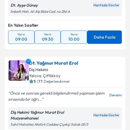
Dt. Ayşe Güney
Haritada Göster
İmbatlı Mah. Ali Alp Böke Cad. no 286 A
En Yakın Saatler
Yarın
Yarın
Yarın
Daha Fazla
09:00
09:30
10:00
Dt. Yağmur Murat Erol
Diş Hekimi
Yalova
,
Çiftlikköy
5
(
77
Değerlendirme)
Önce ve sonrası gerekli bilgilendirmeli yapması işlem
Devamı
sırasında bir ağrı...
Diş Hekimi Yağmur Murat Erol
Haritada Göster
Muayenehanesi
Sahil Mahallesi Atatürk Caddesi Çiçekçi Sokak 28/3