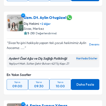
Uzm. Dt. Aylin Otugüzel
Diş Hekimi
+
2
diğer
Sivas
,
Merkez
5
(
30
Değerlendirme)
Sivas’ta işini hakkıyla yapan tek çocuk hekimimiz Aylin
Devamı
hocamız. ....
Aydent Özel Ağız ve Diş Sağlığı Polikliniği
Haritada Göster
Yeşilyurt Mah. Sultan Şehir Bulvarı 42/1 İç Kapı: Z1
En Yakın Saatler
Yarın
Yarın
Yarın
Daha Fazla
09:00
09:30
10:00
Dt. Emine Sungur Yılmaz