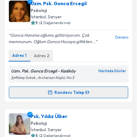
Uzm. Psk. Abdulaziz Yılmaz
için randevu takvimi
Uzm. Psk. Gonca Ercegil
talebi oluşturun. Size bu uzmandan randevu almanız
Psikoloji
için bir takvim hazırlandığında e-posta ile
İstanbul
,
Sarıyer
bilgilendireceğiz.
5
(
2
Değerlendirme)
E-posta Adresiniz
Gonca Hanıma oğlumu götürüyorum. Çok
Devamı
memnunum. Oğlum Gonca Hocaya gittikten...
Adres
1
Adres
2
Kişisel verilerimin işlenmesine ilişkin
Aydınlatma
Metni
'ni okudum ve kişisel verilerimin belirtilen
Uzm. Psk. Gonca Ercegil - Kadıköy
Haritada Göster
kapsamda işlenmesini kabul ediyorum.
Şefikbey Sokak , Archerson Köşkü, No:3
Randevu Talep Et
Takvim Talebini Gönder
Randevu Takvimi Talebi
Uzm. Psk. Gonca Ercegil
için randevu takvimi talebi
Psk. Yıldız Ülker
oluşturun. Size bu uzmandan randevu almanız için bir
Psikoloji
takvim hazırlandığında e-posta ile bilgilendireceğiz.
İstanbul
,
Sarıyer
5
(
2
Değerlendirme)