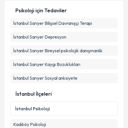
Psikoloji
için Tedaviler
İstanbul Sarıyer Bilişsel Davranışçı Terapi
Kişisel verilerimin işlenmesine ilişkin
Aydınlatma
Metni
'ni okudum ve kişisel verilerimin belirtilen
kapsamda işlenmesini kabul ediyorum.
İstanbul Sarıyer Depresyon
İstanbul Sarıyer Bireysel psikolojik danışmanlık
Takvim Talebini Gönder
İstanbul Sarıyer Kaygı Bozuklukları
İstanbul Sarıyer Sosyal anksiyete
İstanbul İlçeleri
İstanbul
Psikoloji
Kadıköy
Psikoloji