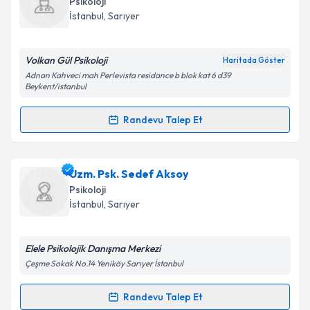
Psikoloji
için bir takvim hazırlandığında e-posta ile
İstanbul
,
Sarıyer
bilgilendireceğiz.
E-posta Adresiniz
Volkan Gül Psikoloji
Haritada Göster
Adnan Kahveci mah Perlevista residance b blok kat 6 d39
Beykent/istanbul
Randevu Talep Et
Kişisel verilerimin işlenmesine ilişkin
Aydınlatma
Randevu Takvimi Talebi
Metni
'ni okudum ve kişisel verilerimin belirtilen
kapsamda işlenmesini kabul ediyorum.
Klinik Psikolog Volkan Akgül
için randevu takvimi
Uzm. Psk. Sedef Aksoy
talebi oluşturun. Size bu uzmandan randevu almanız
Psikoloji
Takvim Talebini Gönder
için bir takvim hazırlandığında e-posta ile
İstanbul
,
Sarıyer
bilgilendireceğiz.
E-posta Adresiniz
Elele Psikolojik Danışma Merkezi
Çeşme Sokak No.14 Yeniköy Sarıyer İstanbul
Randevu Talep Et
Randevu Takvimi Talebi