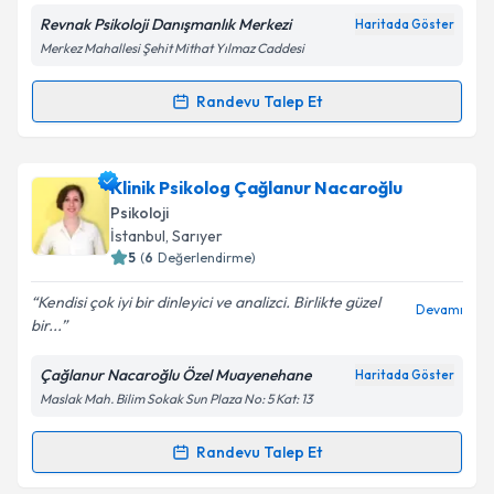
Revnak Psikoloji Danışmanlık Merkezi
Haritada Göster
Merkez Mahallesi Şehit Mithat Yılmaz Caddesi
Kişisel verilerimin işlenmesine ilişkin
Aydınlatma
Randevu Talep Et
Randevu Takvimi Talebi
Metni
'ni okudum ve kişisel verilerimin belirtilen
kapsamda işlenmesini kabul ediyorum.
Uzm. Psk. Çağla Kav
için randevu takvimi talebi
Klinik Psikolog Çağlanur Nacaroğlu
oluşturun. Size bu uzmandan randevu almanız için bir
Takvim Talebini Gönder
Psikoloji
takvim hazırlandığında e-posta ile bilgilendireceğiz.
İstanbul
,
Sarıyer
5
(
6
Değerlendirme)
E-posta Adresiniz
Kendisi çok iyi bir dinleyici ve analizci. Birlikte güzel
Devamı
bir...
Çağlanur Nacaroğlu Özel Muayenehane
Haritada Göster
Kişisel verilerimin işlenmesine ilişkin
Aydınlatma
Maslak Mah. Bilim Sokak Sun Plaza No: 5 Kat: 13
Metni
'ni okudum ve kişisel verilerimin belirtilen
kapsamda işlenmesini kabul ediyorum.
Randevu Talep Et
Randevu Takvimi Talebi