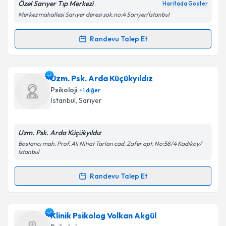
Özel Sarıyer Tıp Merkezi
Haritada Göster
Merkez mahallesi Sarıyer deresi sok.no:4 Sarıyer/İstanbul
Kişisel verilerimin işlenmesine ilişkin
Aydınlatma
Metni
'ni okudum ve kişisel verilerimin belirtilen
Randevu Talep Et
Randevu Takvimi Talebi
kapsamda işlenmesini kabul ediyorum.
Takvim Talebini Gönder
Uzm. Psk. Büşra Birtane
için randevu takvimi talebi
Uzm. Psk. Arda Küçükyıldız
oluşturun. Size bu uzmandan randevu almanız için bir
Psikoloji
+
1
diğer
takvim hazırlandığında e-posta ile bilgilendireceğiz.
İstanbul
,
Sarıyer
E-posta Adresiniz
Uzm. Psk. Arda Küçükyıldız
Bostancı mah. Prof. Ali Nihat Tarlan cad. Zafer apt. No:58/4 Kadıköy/
İstanbul
Kişisel verilerimin işlenmesine ilişkin
Aydınlatma
Randevu Talep Et
Metni
'ni okudum ve kişisel verilerimin belirtilen
Randevu Takvimi Talebi
kapsamda işlenmesini kabul ediyorum.
Uzm. Psk. Arda Küçükyıldız
için randevu takvimi
Klinik Psikolog Volkan Akgül
Takvim Talebini Gönder
talebi oluşturun. Size bu uzmandan randevu almanız