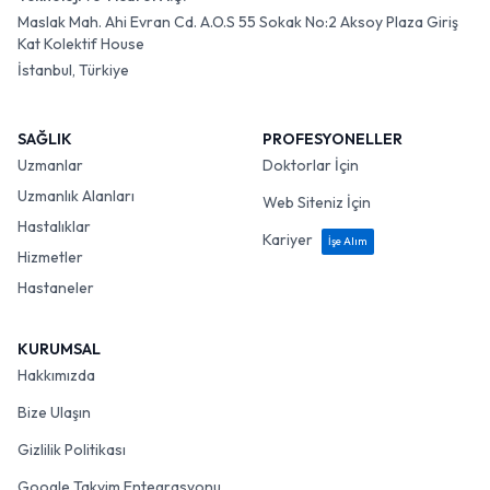
Maslak Mah. Ahi Evran Cd. A.O.S 55 Sokak No:2 Aksoy Plaza Giriş
Kat Kolektif House
İstanbul, Türkiye
SAĞLIK
PROFESYONELLER
Uzmanlar
Doktorlar İçin
Uzmanlık Alanları
Web Siteniz İçin
Hastalıklar
Kariyer
İşe Alım
Hizmetler
Hastaneler
KURUMSAL
Hakkımızda
Bize Ulaşın
Gizlilik Politikası
Google Takvim Entegrasyonu