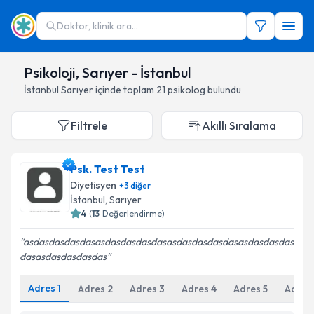
Doktor, klinik ara...
Psikoloji, Sarıyer - İstanbul
İstanbul
Sarıyer
içinde toplam
21
psikolog
bulundu
Filtrele
Akıllı Sıralama
Psk. Test Test
Diyetisyen
+
3
diğer
İstanbul
,
Sarıyer
4
(
13
Değerlendirme)
asdasdasdasdasasdasdasdasdasasdasdasdasdasasdasdasdas
dasasdasdasdasdas
Adres
1
Adres
2
Adres
3
Adres
4
Adres
5
Adres