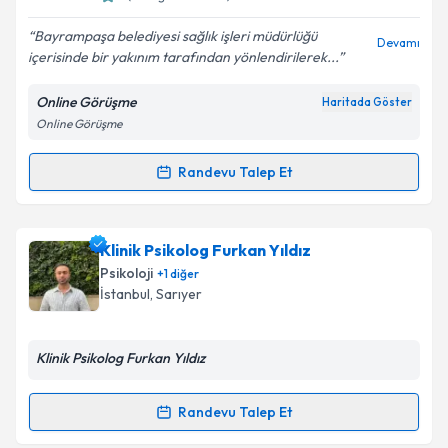
E-posta Adresiniz
Bayrampaşa belediyesi sağlık işleri müdürlüğü
Devamı
içerisinde bir yakınım tarafından yönlendirilerek...
Online Görüşme
Haritada Göster
Kişisel verilerimin işlenmesine ilişkin
Aydınlatma
Online Görüşme
Metni
'ni okudum ve kişisel verilerimin belirtilen
kapsamda işlenmesini kabul ediyorum.
Randevu Talep Et
Randevu Takvimi Talebi
Takvim Talebini Gönder
Psk. Yıldız Ülker
için randevu takvimi talebi oluşturun.
Klinik Psikolog Furkan Yıldız
Size bu uzmandan randevu almanız için bir takvim
Psikoloji
+
1
diğer
hazırlandığında e-posta ile bilgilendireceğiz.
İstanbul
,
Sarıyer
E-posta Adresiniz
Klinik Psikolog Furkan Yıldız
Randevu Talep Et
Randevu Takvimi Talebi
Kişisel verilerimin işlenmesine ilişkin
Aydınlatma
Metni
'ni okudum ve kişisel verilerimin belirtilen