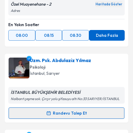
Özel Muayenehane - 2
Haritada Göster
Adres
En Yakın Saatler
08:00
08:15
08:30
Daha Fazla
Uzm. Psk. Abdulaziz Yılmaz
Psikoloji
İstanbul
,
Sarıyer
İSTANBUL BÜYÜKŞEHİR BELEDİYESİ
Nalbant çeşme sok. Çırçır yolu şifasuyu altı No:33 SARIYER/İSTANBUL
Randevu Talep Et
Randevu Takvimi Talebi