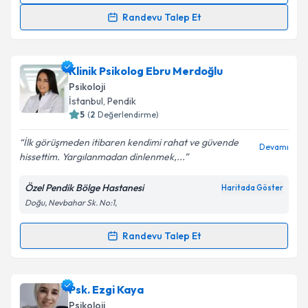
Randevu Talep Et
Klinik Psikolog Behiye Sakaoğlu
için randevu
takvimi talebi oluşturun. Size bu uzmandan randevu
Klinik Psikolog Ebru Merdoğlu
almanız için bir takvim hazırlandığında e-posta ile
bilgilendireceğiz.
Psikoloji
İstanbul
, Pendik
E-posta Adresiniz
5
(
2
Değerlendirme)
İlk görüşmeden itibaren kendimi rahat ve güvende
Devamı
hissettim. Yargılanmadan dinlenmek,...
Kişisel verilerimin işlenmesine ilişkin
Aydınlatma
Özel Pendik Bölge Hastanesi
Haritada Göster
Metni
'ni okudum ve kişisel verilerimin belirtilen
Doğu, Nevbahar Sk. No:1,
kapsamda işlenmesini kabul ediyorum.
Randevu Talep Et
Randevu Takvimi Talebi
Takvim Talebini Gönder
Klinik Psikolog Ebru Merdoğlu
için randevu takvimi
Psk. Ezgi Kaya
talebi oluşturun. Size bu uzmandan randevu almanız
Psikoloji