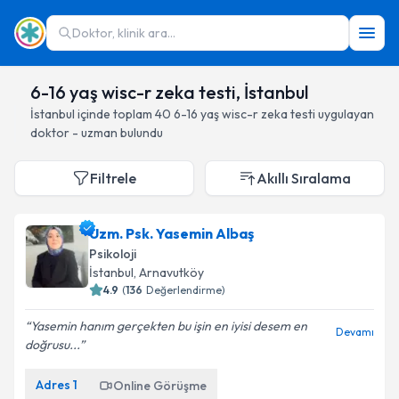
Doktor, klinik ara...
6-16 yaş wisc-r zeka testi, İstanbul
İstanbul
içinde toplam
40
6-16 yaş wisc-r zeka testi
uygulayan
doktor - uzman bulundu
Filtrele
Akıllı Sıralama
Uzm. Psk. Yasemin Albaş
Psikoloji
İstanbul
, Arnavutköy
4.9
(
136
Değerlendirme)
Yasemin hanım gerçekten bu işin en iyisi desem en
Devamı
doğrusu...
Adres
1
Online Görüşme