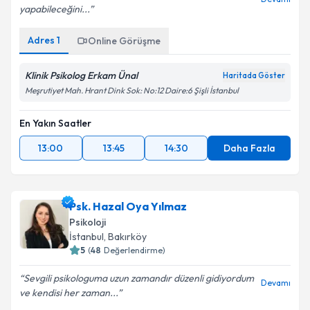
yapabileceğini...
Kişisel verilerimin işlenmesine ilişkin
Aydınlatma
Adres
1
Online Görüşme
Metni
'ni okudum ve kişisel verilerimin belirtilen
kapsamda işlenmesini kabul ediyorum.
Klinik Psikolog Erkam Ünal
Haritada Göster
Meşrutiyet Mah. Hrant Dink Sok: No:12 Daire:6 Şişli İstanbul
Takvim Talebini Gönder
En Yakın Saatler
13:00
13:45
14:30
Daha Fazla
Psk. Hazal Oya Yılmaz
Psikoloji
İstanbul
, Bakırköy
5
(
48
Değerlendirme)
Sevgili psikologuma uzun zamandır düzenli gidiyordum
Devamı
ve kendisi her zaman...