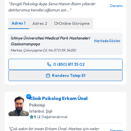
Sevgili Psikolog Ayşe Sena Hanım Bizim yıllardır
Devamı
doktorumuz kendisi oğlumun zor...
Adres
1
Adres
2
Online Görüşme
İstinye Üniversitesi Medical Park Hastaneleri
Haritada Göster
Gaziosmanpaşa
Merkez, Çukurçeşme Cd. No:57 D:59, 34250
0 (850) 811 35 02
Randevu Takvimi Talebi
Randevu Talep Et
Klinik Psikolog Ayşe Sena Sarıdoğan Öztürk
için
randevu takvimi talebi oluşturun. Size bu uzmandan
Klinik Psikolog Erkam Ünal
randevu almanız için bir takvim hazırlandığında e-
posta ile bilgilendireceğiz.
Psikoloji
İstanbul
, Şişli
E-posta Adresiniz
5
(
2
Değerlendirme)
Çok sakin bir insan Erkam Ünal. Hastası için neler
Devamı