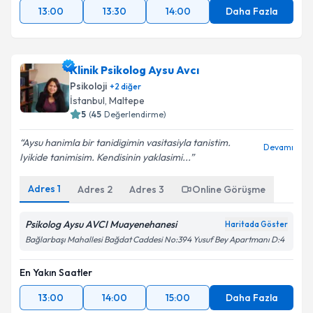
13:00
13:30
14:00
Daha Fazla
Klinik Psikolog Aysu Avcı
Psikoloji
+
2
diğer
İstanbul
, Maltepe
5
(
45
Değerlendirme)
Aysu hanimla bir tanidigimin vasitasiyla tanistim.
Devamı
Iyikide tanimisim. Kendisinin yaklasimi...
Adres
1
Adres
2
Adres
3
Online Görüşme
Psikolog Aysu AVCI Muayenehanesi
Haritada Göster
Bağlarbaşı Mahallesi Bağdat Caddesi No:394 Yusuf Bey Apartmanı D:4
En Yakın Saatler
13:00
14:00
15:00
Daha Fazla