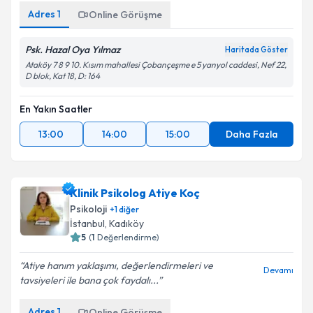
Adres
1
Online Görüşme
Psk. Hazal Oya Yılmaz
Haritada Göster
Ataköy 7 8 9 10. Kısım mahallesi Çobançeşme e 5 yanyol caddesi, Nef 22,
D blok, Kat 18, D: 164
En Yakın Saatler
13:00
14:00
15:00
Daha Fazla
Klinik Psikolog Atiye Koç
Psikoloji
+
1
diğer
İstanbul
, Kadıköy
5
(
1
Değerlendirme)
Atiye hanım yaklaşımı, değerlendirmeleri ve
Devamı
tavsiyeleri ile bana çok faydalı...
Adres
1
Online Görüşme