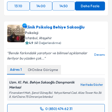
13:10
14:00
14:50
Daha Fazla
Klinik Psikolog Behiye Sakaoğlu
Psikoloji
İstanbul
, Ataşehir
4.9
(
41
Değerlendirme)
Bende farkındalık yaratıyor ve bilimsel açıklamalar
Devamı
ilerliyor bu yüzden çok...
Adres
1
Online Görüşme
Uzm. Kl. Psk. Behiye Sakaoğlu Danışmanlık
Haritada Göster
Merkezi
Finanskent Mah. Şenol Güneş Bul. Yahya Kemal Cad. Aliza Tower No:36
8. Kat Daire:75 Ümraniye İstanbul
0 (850) 474 62 31
Randevu Takvimi Talebi