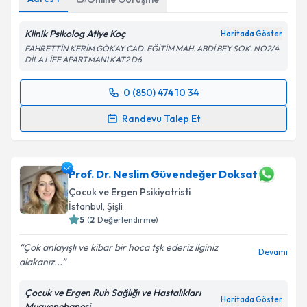
Klinik Psikolog Atiye Koç
Haritada Göster
FAHRETTİN KERİM GÖKAY CAD. EĞİTİM MAH. ABDİ BEY SOK. NO2/4
DİLA LİFE APARTMANI KAT2 D6
0 (850) 474 10 34
Randevu Takvimi Talebi
Randevu Talep Et
Klinik Psikolog Atiye Koç
için randevu takvimi talebi
oluşturun. Size bu uzmandan randevu almanız için bir
takvim hazırlandığında e-posta ile bilgilendireceğiz.
Prof. Dr. Neslim Güvendeğer Doksat
Çocuk ve Ergen Psikiyatristi
E-posta Adresiniz
İstanbul
, Şişli
5
(
2
Değerlendirme)
Çok anlayışlı ve kibar bir hoca tşk ederiz ilginiz
Devamı
alakanız...
Kişisel verilerimin işlenmesine ilişkin
Aydınlatma
Metni
'ni okudum ve kişisel verilerimin belirtilen
Çocuk ve Ergen Ruh Sağlığı ve Hastalıkları
kapsamda işlenmesini kabul ediyorum.
Haritada Göster
Muayenehanesi