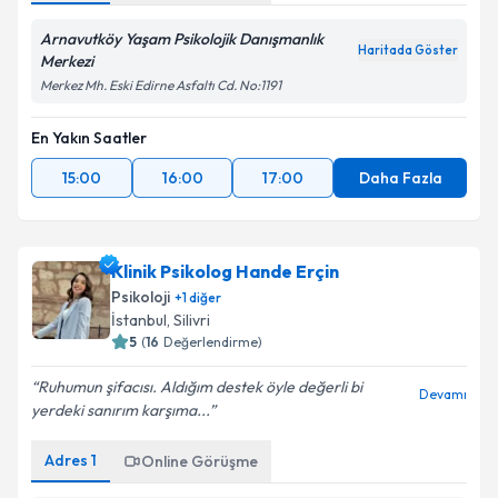
Arnavutköy Yaşam Psikolojik Danışmanlık
Haritada Göster
Merkezi
Merkez Mh. Eski Edirne Asfaltı Cd. No:1191
En Yakın Saatler
15:00
16:00
17:00
Daha Fazla
Klinik Psikolog Hande Erçin
Psikoloji
+
1
diğer
İstanbul
, Silivri
5
(
16
Değerlendirme)
Ruhumun şifacısı. Aldığım destek öyle değerli bi
Devamı
yerdeki sanırım karşıma...
Adres
1
Online Görüşme