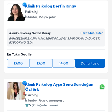
Klinik Psikolog Berfin Kınay
Psikoloji
İstanbul
, Başakşehir
Klinik Psikolog Berfin Kınay
Haritada Göster
BAHÇEŞEHIR 2 KISIM MAH. ŞEHIT POLİS GASSAR OKAN CAD KC ST.
B2 BLOK NO 12 D4
En Yakın Saatler
13:00
13:30
14:00
Daha Fazla
Klinik Psikolog Ayşe Sena Sarıdoğan
Öztürk
Psikoloji
İstanbul
, Gaziosmanpaşa
5
(
2
Değerlendirme)