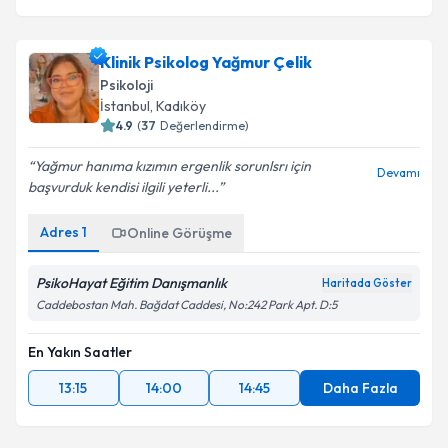
Klinik Psikolog Yağmur Çelik
Psikoloji
İstanbul
, Kadıköy
4.9
(
37
Değerlendirme)
Yağmur hanıma kızımın ergenlik sorunlsrı için
Devamı
başvurduk kendisi ilgili yeterli...
Adres
1
Online Görüşme
PsikoHayat Eğitim Danışmanlık
Haritada Göster
Caddebostan Mah. Bağdat Caddesi, No:242 Park Apt. D:5
En Yakın Saatler
13:15
14:00
14:45
Daha Fazla