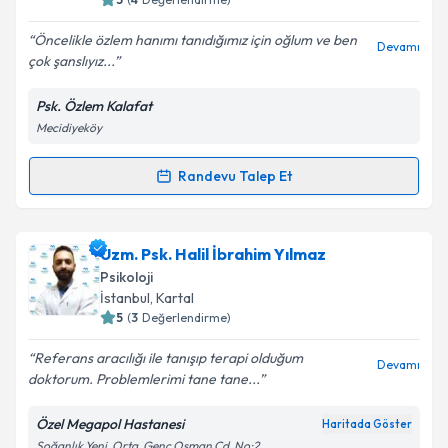
E-posta Adresiniz
Öncelikle özlem hanımı tanıdığımız için oğlum ve ben
Devamı
çok şanslıyız...
Psk. Özlem Kalafat
Kişisel verilerimin işlenmesine ilişkin
Aydınlatma
Mecidiyeköy
Metni
'ni okudum ve kişisel verilerimin belirtilen
kapsamda işlenmesini kabul ediyorum.
Randevu Talep Et
Randevu Takvimi Talebi
Takvim Talebini Gönder
Psk. Özlem Kalafat
için randevu takvimi talebi
Uzm. Psk. Halil İbrahim Yılmaz
oluşturun. Size bu uzmandan randevu almanız için bir
Psikoloji
takvim hazırlandığında e-posta ile bilgilendireceğiz.
İstanbul
, Kartal
5
(
3
Değerlendirme)
E-posta Adresiniz
Referans aracılığı ile tanışıp terapi olduğum
Devamı
doktorum. Problemlerimi tane tane...
Özel Megapol Hastanesi
Haritada Göster
Kişisel verilerimin işlenmesine ilişkin
Aydınlatma
Soğanlık Yeni, Orta, Genç Osman Cd. No:2