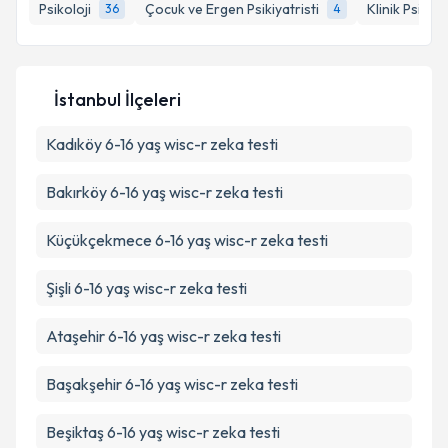
Psikoloji
Çocuk ve Ergen Psikiyatristi
Klinik Psikol
36
4
Kişisel verilerimin işlenmesine ilişkin
Aydınlatma
Metni
'ni okudum ve kişisel verilerimin belirtilen
İstanbul İlçeleri
kapsamda işlenmesini kabul ediyorum.
Kadıköy
6-16 yaş wisc-r zeka testi
Takvim Talebini Gönder
Bakırköy
6-16 yaş wisc-r zeka testi
Küçükçekmece
6-16 yaş wisc-r zeka testi
Şişli
6-16 yaş wisc-r zeka testi
Ataşehir
6-16 yaş wisc-r zeka testi
Başakşehir
6-16 yaş wisc-r zeka testi
Beşiktaş
6-16 yaş wisc-r zeka testi