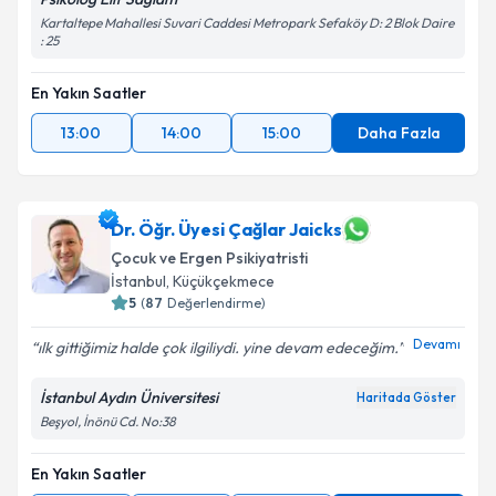
Kartaltepe Mahallesi Suvari Caddesi Metropark Sefaköy D: 2 Blok Daire
: 25
En Yakın Saatler
13:00
14:00
15:00
Daha Fazla
Dr. Öğr. Üyesi Çağlar Jaicks
Çocuk ve Ergen Psikiyatristi
İstanbul
, Küçükçekmece
5
(
87
Değerlendirme)
Devamı
ılk gittiğimiz halde çok ilgiliydi. yine devam edeceğim.
İstanbul Aydın Üniversitesi
Haritada Göster
Beşyol, İnönü Cd. No:38
En Yakın Saatler