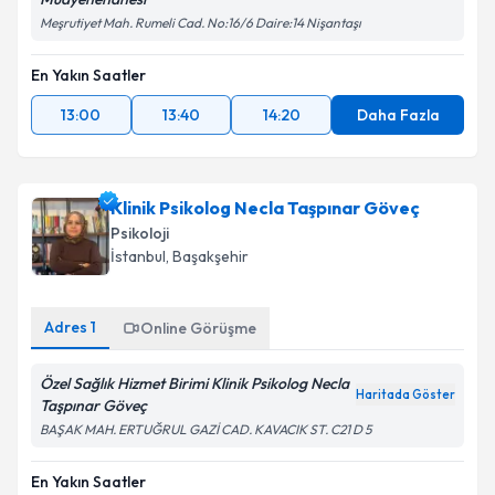
Meşrutiyet Mah. Rumeli Cad. No:16/6 Daire:14 Nişantaşı
Takvim Talebini Gönder
En Yakın Saatler
13:00
13:40
14:20
Daha Fazla
Klinik Psikolog Necla Taşpınar Göveç
Psikoloji
İstanbul
, Başakşehir
Adres
1
Online Görüşme
Özel Sağlık Hizmet Birimi Klinik Psikolog Necla
Haritada Göster
Taşpınar Göveç
BAŞAK MAH. ERTUĞRUL GAZİ CAD. KAVACIK ST. C21 D 5
En Yakın Saatler