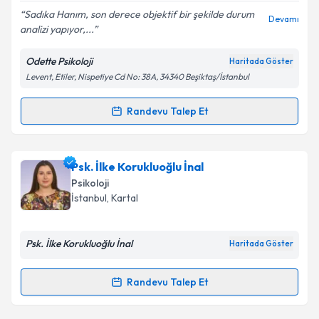
E-posta Adresiniz
Sadıka Hanım, son derece objektif bir şekilde durum
Devamı
analizi yapıyor,...
Odette Psikoloji
Haritada Göster
Levent, Etiler, Nispetiye Cd No: 38A, 34340 Beşiktaş/İstanbul
Kişisel verilerimin işlenmesine ilişkin
Aydınlatma
Metni
'ni okudum ve kişisel verilerimin belirtilen
kapsamda işlenmesini kabul ediyorum.
Randevu Talep Et
Randevu Takvimi Talebi
Takvim Talebini Gönder
Uzm. Psk. Sadıka Alkan Abdullahoğlu
için randevu
Psk. İlke Korukluoğlu İnal
takvimi talebi oluşturun. Size bu uzmandan randevu
Psikoloji
almanız için bir takvim hazırlandığında e-posta ile
İstanbul
, Kartal
bilgilendireceğiz.
E-posta Adresiniz
Psk. İlke Korukluoğlu İnal
Haritada Göster
Randevu Talep Et
Randevu Takvimi Talebi
Kişisel verilerimin işlenmesine ilişkin
Aydınlatma