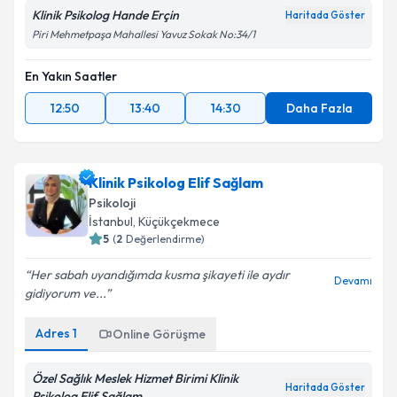
Klinik Psikolog Hande Erçin
Haritada Göster
Piri Mehmetpaşa Mahallesi Yavuz Sokak No:34/1
En Yakın Saatler
12:50
13:40
14:30
Daha Fazla
Klinik Psikolog Elif Sağlam
Psikoloji
İstanbul
, Küçükçekmece
5
(
2
Değerlendirme)
Her sabah uyandığımda kusma şikayeti ile aydır
Devamı
gidiyorum ve...
Adres
1
Online Görüşme
Özel Sağlık Meslek Hizmet Birimi Klinik
Haritada Göster
Psikolog Elif Sağlam