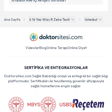
İstanbul Aile İçi İletişim Sorunları
Ana Sayfa
6 16 Yas Wisc R Zeka Testi
İstanbul
Videolar
Blog
Online Terapi
Online Diyet
SERTİFİKA VE ENTEGRASYONLAR
Doktorsitesi.com Sağlık Bakanlığı onaylı ve entegreli bir sağlık bilgi
platformudur. Sertifikaları ile tescillenmiş güvenilir altyapısıyla
sağlık hizmetlerine erişim sağlar.