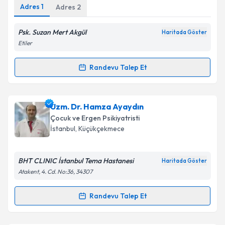
Adres
1
Adres
2
Kişisel verilerimin işlenmesine ilişkin
Aydınlatma
Metni
'ni okudum ve kişisel verilerimin belirtilen
kapsamda işlenmesini kabul ediyorum.
Psk. Suzan Mert Akgül
Haritada Göster
Etiler
Takvim Talebini Gönder
Randevu Talep Et
Randevu Takvimi Talebi
Psk. Suzan Mert Akgül
için randevu takvimi talebi
Uzm. Dr. Hamza Ayaydın
oluşturun. Size bu uzmandan randevu almanız için bir
Çocuk ve Ergen Psikiyatristi
takvim hazırlandığında e-posta ile bilgilendireceğiz.
İstanbul
, Küçükçekmece
E-posta Adresiniz
BHT CLINIC İstanbul Tema Hastanesi
Haritada Göster
Atakent, 4. Cd. No:36, 34307
Kişisel verilerimin işlenmesine ilişkin
Aydınlatma
Randevu Talep Et
Randevu Takvimi Talebi
Metni
'ni okudum ve kişisel verilerimin belirtilen
kapsamda işlenmesini kabul ediyorum.