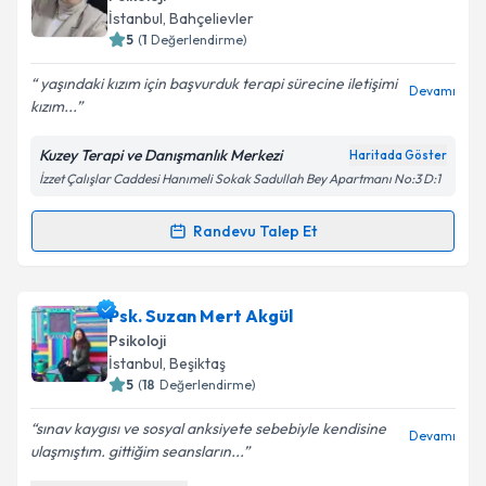
için bir takvim hazırlandığında e-posta ile
İstanbul
, Bahçelievler
bilgilendireceğiz.
5
(
1
Değerlendirme)
E-posta Adresiniz
yaşındaki kızım için başvurduk terapi sürecine iletişimi
Devamı
kızım...
Kuzey Terapi ve Danışmanlık Merkezi
Haritada Göster
İzzet Çalışlar Caddesi Hanımeli Sokak Sadullah Bey Apartmanı No:3 D:1
Kişisel verilerimin işlenmesine ilişkin
Aydınlatma
Metni
'ni okudum ve kişisel verilerimin belirtilen
kapsamda işlenmesini kabul ediyorum.
Randevu Talep Et
Randevu Takvimi Talebi
Takvim Talebini Gönder
Psk. Ezgi Kaya
için randevu takvimi talebi oluşturun.
Psk. Suzan Mert Akgül
Size bu uzmandan randevu almanız için bir takvim
Psikoloji
hazırlandığında e-posta ile bilgilendireceğiz.
İstanbul
, Beşiktaş
5
(
18
Değerlendirme)
E-posta Adresiniz
sınav kaygısı ve sosyal anksiyete sebebiyle kendisine
Devamı
ulaşmıştım. gittiğim seansların...