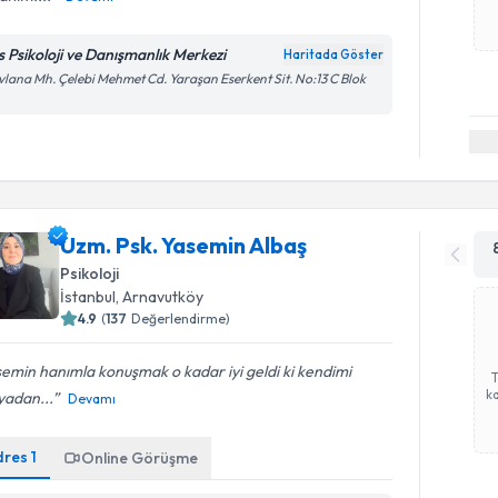
s Psikoloji ve Danışmanlık Merkezi
Haritada Göster
lana Mh. Çelebi Mehmet Cd. Yaraşan Eserkent Sit. No:13 C Blok
Uzm. Psk. Yasemin Albaş
Psikoloji
İstanbul
, Arnavutköy
4.9
(
137
Değerlendirme)
emin hanımla konuşmak o kadar iyi geldi ki kendimi
ka
yadan...
Devamı
dres
1
Online Görüşme