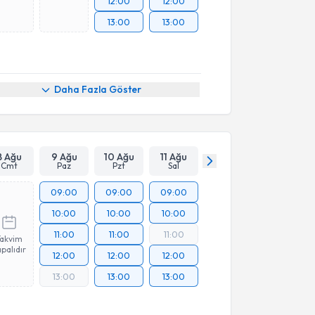
12:00
12:00
13:00
13:00
Daha Fazla Göster
8 Ağu
9 Ağu
10 Ağu
11 Ağu
Cmt
Paz
Pzt
Sal
09:00
09:00
09:00
10:00
10:00
10:00
11:00
11:00
11:00
Takvim
palıdır
12:00
12:00
12:00
13:00
13:00
13:00