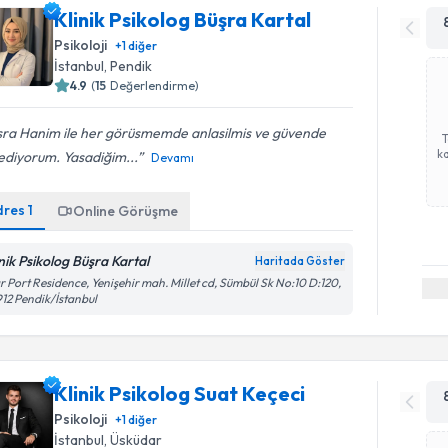
Klinik Psikolog Büşra Kartal
Psikoloji
+
1
diğer
İstanbul
, Pendik
4.9
(
15
Değerlendirme)
sra Hanim ile her görüsmemde anlasilmis ve güvende
ka
ediyorum. Yasadiğim...
Devamı
dres
1
Online Görüşme
inik Psikolog Büşra Kartal
Haritada Göster
r Port Residence, Yenişehir mah. Millet cd, Sümbül Sk No:10 D:120,
12 Pendik/İstanbul
Klinik Psikolog Suat Keçeci
Psikoloji
+
1
diğer
İstanbul
, Üsküdar