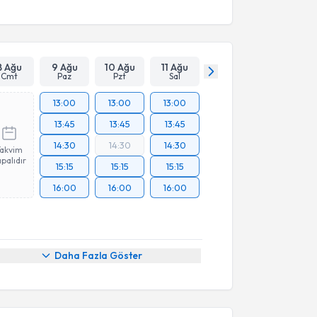
8 Ağu
9 Ağu
10 Ağu
11 Ağu
Cmt
Paz
Pzt
Sal
13:00
13:00
13:00
13:45
13:45
13:45
14:30
14:30
14:30
Takvim
palıdır
15:15
15:15
15:15
16:00
16:00
16:00
Daha Fazla Göster