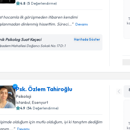
4.8
(
5
Değerlendirme)
at hocamla ilk görüşmeden itibaren kendimi
ka
ılanmadan dinlenmiş hissettim. Süreci...
Devamı
inik Psikolog Suat Keçeci
Haritada Göster
badem Mahallesi Doğancı Sokak No: 17 D: 1
Psk. Özlem Tahiroğlu
Psikoloji
İstanbul
, Esenyurt
4.9
(
54
Değerlendirme)
tişimde olduğum için mutlu olduğum, iyi ki tanıştım dediğim
ka
anım....
Devamı