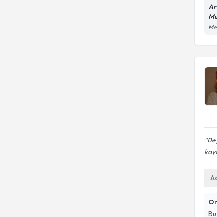
Ar
Me
Mer
Be
kayg
A
On
Bu