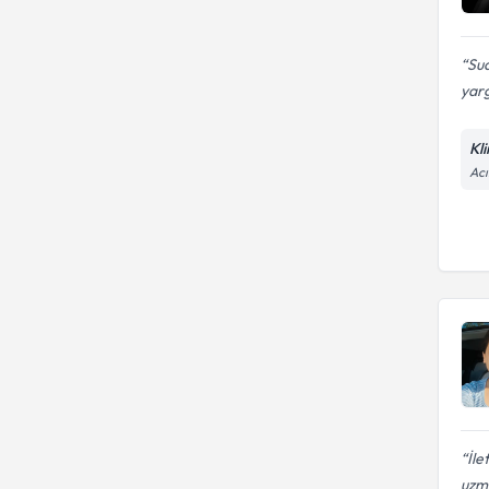
Su
yarg
Kl
Acı
İle
uzm