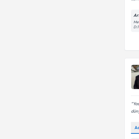
Ar
Mev
D:1
Yas
dün
A