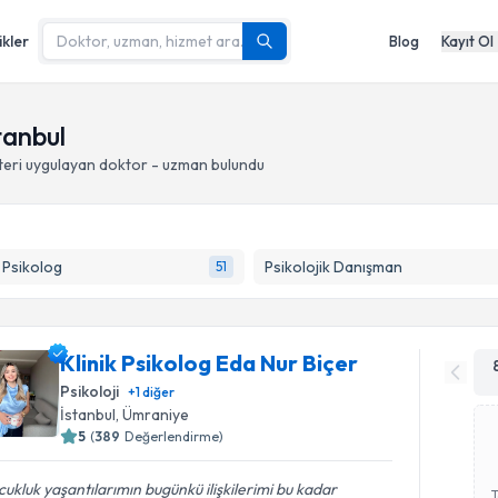
ikler
Blog
Kayıt Ol
tanbul
eri
uygulayan doktor - uzman bulundu
k Psikolog
Psikolojik Danışman
51
Klinik Psikolog Eda Nur Biçer
Psikoloji
+
1
diğer
İstanbul
, Ümraniye
5
(
389
Değerlendirme)
ukluk yaşantılarımın bugünkü ilişkilerimi bu kadar