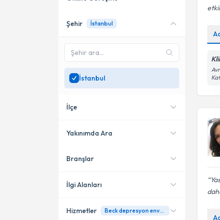
etki
Şehir
İstanbul
Online danışmanlık sunan
A
uzmanları göster
Sadece
İstanbul
bölgesinde
Kl
uzman ara
Avr
İstanbul
Kat
İlçe
Yakınımda Ara
Branşlar
Konumuma yakın uzmanları
Kadıköy
göster
Yas
Bakırköy
İlgi Alanları
daha
Ataşehir
Hizmetler
Beck depresyon envanteri
Psikoloji
A