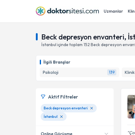
Uzmanlar
Klin
Beck depresyon envanteri, İs
İstanbul
içinde toplam
152
Beck depresyon envant
İlgili Branşlar
Psikoloji
Klini
139
Aktif Filtreler
Beck depresyon envanteri
İstanbul
Çoc
Online Görüşme