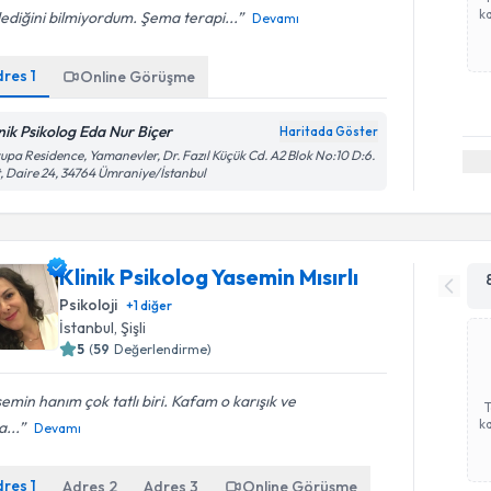
ka
lediğini bilmiyordum. Şema terapi...
Devamı
dres
1
Online Görüşme
inik Psikolog Eda Nur Biçer
Haritada Göster
upa Residence, Yamanevler, Dr. Fazıl Küçük Cd. A2 Blok No:10 D:6.
, Daire 24, 34764 Ümraniye/İstanbul
Klinik Psikolog Yasemin Mısırlı
Psikoloji
+
1
diğer
İstanbul
, Şişli
5
(
59
Değerlendirme)
emin hanım çok tatlı biri. Kafam o karışık ve
ka
...
Devamı
dres
1
Adres
2
Adres
3
Online Görüşme