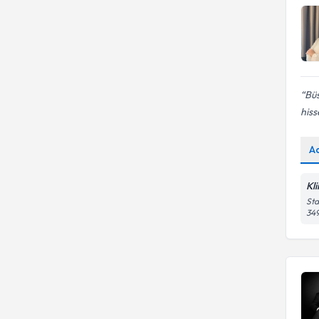
Bü
hiss
A
Kl
Sta
349