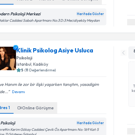
dern Psikoloji Merkezi
Haritada Göster
aklar Caddesi Sabah Apartmanı No:3 D:3 Mecidiyeköy Meydan
Klinik Psikolog Asiye Usluca
Psikoloji
İstanbul
, Kadıköy
5
(
11
Değerlendirme)
ye Hanım ile zor bir ilişki yaşarken tanıştım, yasadigim
ka
ide...
Devamı
dres
1
Online Görüşme
Psikoloji
Haritada Göster
rettin Kerim Gökay Caddesi Çevik Öz Apartmanı No: 169 Kat: 5
re: 11 Göztepe /İstanbul