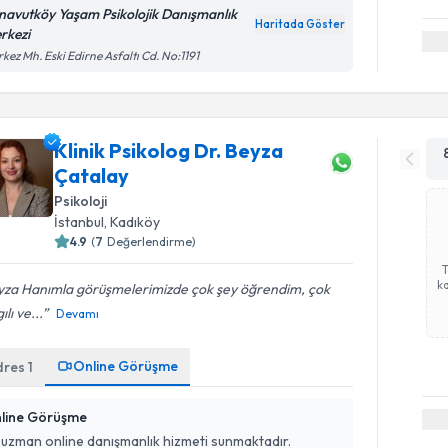
navutköy Yaşam Psikolojik Danışmanlık
Haritada Göster
rkezi
kez Mh. Eski Edirne Asfaltı Cd. No:1191
Klinik Psikolog Dr. Beyza
Çatalay
Psikoloji
İstanbul
, Kadıköy
4.9
(
7
Değerlendirme)
ka
yza Hanımla görüşmelerimizde çok şey öğrendim, çok
ılı ve...
Devamı
Online Görüşme
dres
1
line Görüşme
 uzman online danışmanlık hizmeti sunmaktadır.