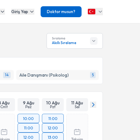
Giriş Yap
Doktor musun?
Sıralama
Akıllı Sıralama
Aile Danışmanı (Psikolog)
14
5
8 Ağu
9 Ağu
10 Ağu
11 Ağu
Cmt
Paz
Pzt
Sal
10:00
11:00
11:00
12:00
12:00
13:00
Takvim
Takvim