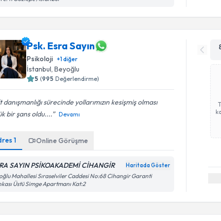
Psk. Esra Sayın
Psikoloji
+
1
diğer
İstanbul
, Beyoğlu
5
(
995
Değerlendirme)
t danışmanlığı sürecinde yollarımızın kesişmiş olması
ka
k bir şans oldu....
Devamı
dres
1
Online Görüşme
RA SAYIN PSİKOAKADEMİ CİHANGİR
Haritada Göster
oğlu Mahallesi Sıraselviler Caddesi No:68 Cihangir Garanti
kası Üstü Simge Apartmanı Kat:2