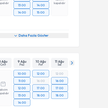
palıdır
kapalıdır
13:00
14:00
14:00
15:00
Daha Fazla Göster
8 Ağu
9 Ağu
10 Ağu
11 Ağu
Cmt
Paz
Pzt
Sal
10:00
12:00
12:00
11:00
16:00
16:00
12:00
17:00
17:00
Takvim
palıdır
13:00
18:00
18:00
14:00