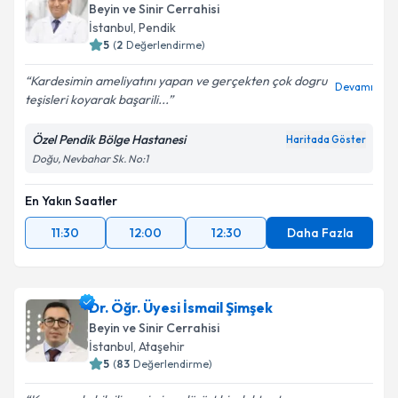
Beyin ve Sinir Cerrahisi
İstanbul
, Pendik
5
(
2
Değerlendirme)
Kardesimin ameliyatını yapan ve gerçekten çok dogru
Devamı
teşisleri koyarak başarili...
Özel Pendik Bölge Hastanesi
Haritada Göster
Doğu, Nevbahar Sk. No:1
En Yakın Saatler
11:30
12:00
12:30
Daha Fazla
Dr. Öğr. Üyesi İsmail Şimşek
Beyin ve Sinir Cerrahisi
İstanbul
, Ataşehir
5
(
83
Değerlendirme)