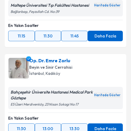
Maltepe Üniversitesi Tıp Fakültesi Hastanesi
Haritada Göster
Bağlarbaşı, Feyzullah Cd. No:39
En Yakın Saatler
11:15
11:30
11:45
Daha Fazla
Op. Dr. Emre Zorlu
Beyin ve Sinir Cerrahisi
İstanbul
, Kadıköy
Bahçeşehir Üniversite Hastanesi Medical Park
Haritada Göster
Göztepe
E5 Üzeri Merdivenköy, 23 Nisan Sokagi No:17
En Yakın Saatler
11:30
13:00
13:30
Daha Fazla