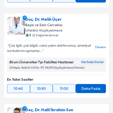
Doç. Dr. Melih Üçer
Beyin ve Sinir Cerrahisi
İstanbul
, Küçükçekmece
5
(
2
Değerlendirme)
Çok ilgili, çok bilgili, cana yakın doktorumuz, ameliyat
Devamı
korkularımı aşmama...
Biruni Üniversitesi Tıp Fakültesi Hastanesi
Haritada Göster
Gültepe, Halkalı Cd No: 99, 34295 Küçükçekmece/İstanbul
En Yakın Saatler
10:40
10:50
11:00
Daha Fazla
Doç. Dr. Halil İbrahim Sun