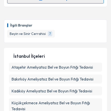
Prof. Dr. Erol Öksüz
için randevu takvimi talebi
oluşturun. Size bu uzmandan randevu almanız için bir
takvim hazırlandığında e-posta ile bilgilendireceğiz.
İlgili Branşlar
E-posta Adresiniz
Beyin ve Sinir Cerrahisi
7
Kişisel verilerimin işlenmesine ilişkin
Aydınlatma
İstanbul İlçeleri
Metni
'ni okudum ve kişisel verilerimin belirtilen
kapsamda işlenmesini kabul ediyorum.
Ataşehir
Ameliyatsız Bel ve Boyun Fıtığı Tedavisi
Takvim Talebini Gönder
Bakırköy
Ameliyatsız Bel ve Boyun Fıtığı Tedavisi
Kadıköy
Ameliyatsız Bel ve Boyun Fıtığı Tedavisi
Küçükçekmece
Ameliyatsız Bel ve Boyun Fıtığı
Tedavisi