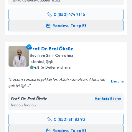
Yeşilköy, İstanbul Caddesi No:82
0 (850) 474 71 16
Randevu Takvimi Talebi
Randevu Talep Et
Dr. Barış Peker
için randevu takvimi talebi oluşturun.
Size bu uzmandan randevu almanız için bir takvim
Prof. Dr. Erol Öksüz
hazırlandığında e-posta ile bilgilendireceğiz.
Beyin ve Sinir Cerrahisi
E-posta Adresiniz
İstanbul
, Şişli
4.8
(
6
Değerlendirme)
hocam sonsuz teşekkürler. Allah razı olsun. Alanında
Devamı
çok iyi ilgi...
Kişisel verilerimin işlenmesine ilişkin
Aydınlatma
Metni
'ni okudum ve kişisel verilerimin belirtilen
Prof. Dr. Erol Öksüz
Haritada Göster
kapsamda işlenmesini kabul ediyorum.
İstanbul İstanbul
Takvim Talebini Gönder
0 (850) 811 83 93
Randevu Takvimi Talebi
Randevu Talep Et