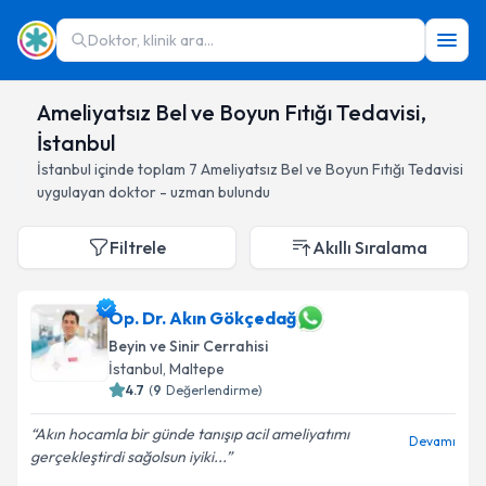
Doktor, klinik ara...
Ameliyatsız Bel ve Boyun Fıtığı Tedavisi,
İstanbul
İstanbul
içinde toplam
7
Ameliyatsız Bel ve Boyun Fıtığı Tedavisi
uygulayan doktor - uzman bulundu
Filtrele
Akıllı Sıralama
Op. Dr. Akın Gökçedağ
Beyin ve Sinir Cerrahisi
İstanbul
, Maltepe
4.7
(
9
Değerlendirme)
Akın hocamla bir günde tanışıp acil ameliyatımı
Devamı
gerçekleştirdi sağolsun iyiki...