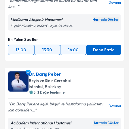
Konusunda bilgili samimi ve dürüst bir doktor tam
Devamı
kez...
Medicana Ataşehir Hastanesi
Haritada Göster
Küçükbakkalköy, Vedat Günyol Cd. No:24
En Yakın Saatler
13:00
13:30
14:00
Daha Fazla
Dr. Barış Peker
Beyin ve Sinir Cerrahisi
İstanbul
, Bakırköy
5
(
1
Değerlendirme)
Dr. Barış Pekere ilgisi, bilgisi ve hastalarına yaklaşımı
Devamı
için gönülden...
Acıbadem International Hastanesi
Haritada Göster