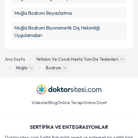
Muğla Bodrum Beyazlatma
Muğla Bodrum Biyomimetik Diş Hekimliği
Uygulamaları
Ana Sayfa
Yetiskin Ve Cocuk Hasta Tum Dis Tedavileri
Muğla
Bodrum
Videolar
Blog
Online Terapi
Online Diyet
SERTİFİKA VE ENTEGRASYONLAR
Doktorsitesi.com Sağlık Bakanlığı onaylı ve entegreli bir sağlık bilgi