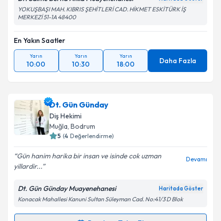
YOKUŞBAŞI MAH. KIBRIS ŞEHİTLERİ CAD. HİKMET ESKİTÜRK İŞ
MERKEZİ 51-1A 48400
En Yakın Saatler
Yarın
Yarın
Yarın
Daha Fazla
10:00
10:30
18:00
Dt. Gün Günday
Diş Hekimi
Muğla
, Bodrum
5
(
4
Değerlendirme)
Gün hanim harika bir insan ve isinde cok uzman
Devamı
yillardir...
Dt. Gün Günday Muayenehanesi
Haritada Göster
Konacak Mahallesi Kanuni Sultan Süleyman Cad. No:41/3 D Blok