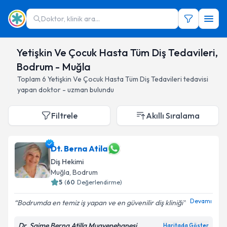
Doktor, klinik ara...
Yetişkin Ve Çocuk Hasta Tüm Diş Tedavileri,
Bodrum - Muğla
Toplam
6
Yetişkin Ve Çocuk Hasta Tüm Diş Tedavileri
tedavisi
yapan doktor - uzman bulundu
Filtrele
Akıllı Sıralama
Dt. Berna Atila
Diş Hekimi
Muğla
, Bodrum
5
(
60
Değerlendirme)
Devamı
Bodrumda en temiz iş yapan ve en güvenilir diş kliniği
Dr. Saime Berna Atilla Muayenehanesi
Haritada Göster