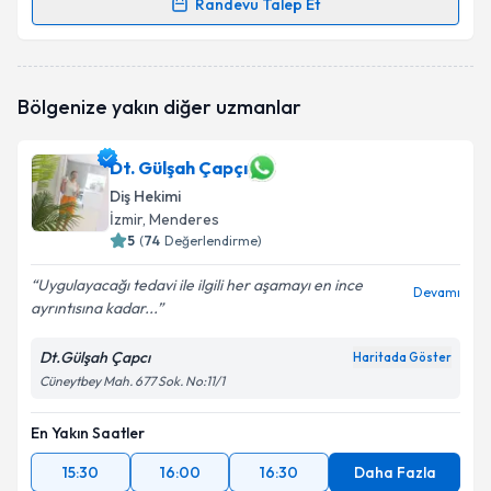
Randevu Talep Et
Randevu Takvimi Talebi
Dt. Gün Günday
için randevu takvimi talebi oluşturun.
Bölgenize yakın diğer uzmanlar
Size bu uzmandan randevu almanız için bir takvim
hazırlandığında e-posta ile bilgilendireceğiz.
Dt. Gülşah Çapçı
E-posta Adresiniz
Diş Hekimi
İzmir
, Menderes
5
(
74
Değerlendirme)
Kişisel verilerimin işlenmesine ilişkin
Aydınlatma
Uygulayacağı tedavi ile ilgili her aşamayı en ince
Devamı
Metni
'ni okudum ve kişisel verilerimin belirtilen
ayrıntısına kadar...
kapsamda işlenmesini kabul ediyorum.
Dt.Gülşah Çapcı
Haritada Göster
Cüneytbey Mah. 677 Sok. No:11/1
Takvim Talebini Gönder
En Yakın Saatler
15:30
16:00
16:30
Daha Fazla