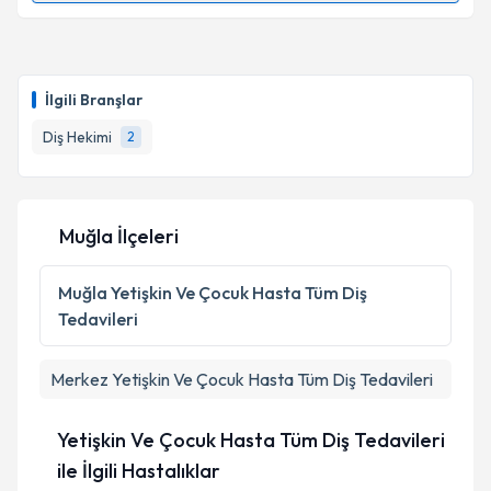
Metni
'ni okudum ve kişisel verilerimin belirtilen
kapsamda işlenmesini kabul ediyorum.
Dt. Süleyman Mert Çizmeci
için randevu takvimi
talebi oluşturun. Size bu uzmandan randevu almanız
Takvim Talebini Gönder
İlgili Branşlar
için bir takvim hazırlandığında e-posta ile
bilgilendireceğiz.
Diş Hekimi
2
E-posta Adresiniz
Muğla İlçeleri
Kişisel verilerimin işlenmesine ilişkin
Aydınlatma
Muğla
Yetişkin Ve Çocuk Hasta Tüm Diş
Metni
'ni okudum ve kişisel verilerimin belirtilen
Tedavileri
kapsamda işlenmesini kabul ediyorum.
Merkez
Yetişkin Ve Çocuk Hasta Tüm Diş Tedavileri
Takvim Talebini Gönder
Yetişkin Ve Çocuk Hasta Tüm Diş Tedavileri
ile İlgili Hastalıklar