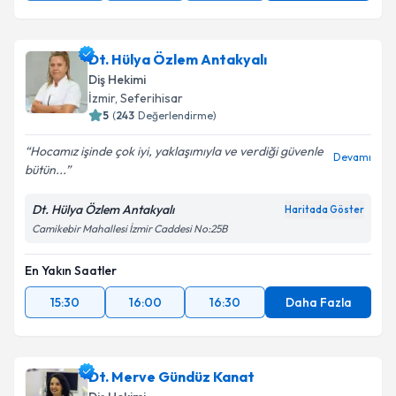
Dt. Hülya Özlem Antakyalı
Diş Hekimi
İzmir
, Seferihisar
5
(
243
Değerlendirme)
Hocamız işinde çok iyi, yaklaşımıyla ve verdiği güvenle
Devamı
bütün...
Dt. Hülya Özlem Antakyalı
Haritada Göster
Camikebir Mahallesi İzmir Caddesi No:25B
En Yakın Saatler
15:30
16:00
16:30
Daha Fazla
Dt. Merve Gündüz Kanat