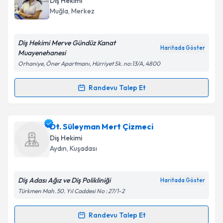
Diş Hekimi
Muğla
, Merkez
Diş Hekimi Merve Gündüz Kanat
Haritada Göster
Muayenehanesi
Orhaniye, Öner Apartmanı, Hürriyet Sk. no:13/A, 4800
Randevu Talep Et
Randevu Takvimi Talebi
Dt. Merve Gündüz Kanat
için randevu takvimi talebi
Dt. Süleyman Mert Çizmeci
oluşturun. Size bu uzmandan randevu almanız için bir
Diş Hekimi
takvim hazırlandığında e-posta ile bilgilendireceğiz.
Aydın
, Kuşadası
E-posta Adresiniz
Diş Adası Ağız ve Diş Polikliniği
Haritada Göster
Türkmen Mah. 50. Yıl Caddesi No : 27/1-2
Kişisel verilerimin işlenmesine ilişkin
Aydınlatma
Randevu Talep Et
Randevu Takvimi Talebi