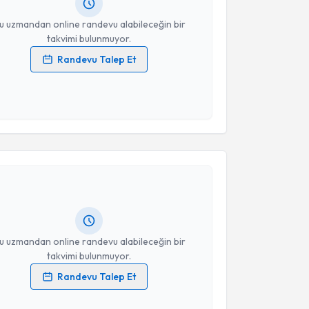
resiniz
u uzmandan online randevu alabileceğin bir
takvimi bulunmuyor.
Randevu Talep Et
 verilerimin işlenmesine ilişkin
Aydınlatma Metni
'ni
 ve kişisel verilerimin belirtilen kapsamda
esini kabul ediyorum.
akvimi Talebi
Takvim Talebini Gönder
 Düzgün
için randevu takvimi talebi oluşturun. Size bu
ndevu almanız için bir takvim hazırlandığında e-
lgilendireceğiz.
resiniz
u uzmandan online randevu alabileceğin bir
takvimi bulunmuyor.
Randevu Talep Et
 verilerimin işlenmesine ilişkin
Aydınlatma Metni
'ni
 ve kişisel verilerimin belirtilen kapsamda