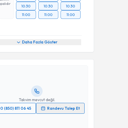
palıdır
10:30
10:30
10:30
11:00
11:00
11:00
Daha Fazla Göster
akvimi Talebi
nar Yuva
için randevu takvimi talebi oluşturun. Size bu
ndevu almanız için bir takvim hazırlandığında e-
lgilendireceğiz.
resiniz
Takvim mevcut değil.
0 (850) 811 06 45
Randevu Talep Et
 verilerimin işlenmesine ilişkin
Aydınlatma Metni
'ni
 ve kişisel verilerimin belirtilen kapsamda