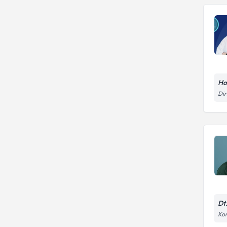
Hos
Dir
Dt
Kon