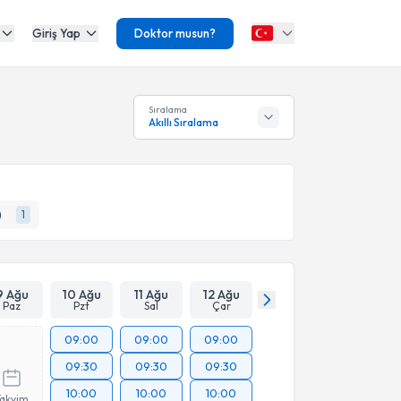
Giriş Yap
Doktor musun?
Sıralama
Akıllı Sıralama
)
1
9 Ağu
10 Ağu
11 Ağu
12 Ağu
Paz
Pzt
Sal
Çar
09:00
09:00
09:00
09:30
09:30
09:30
10:00
10:00
10:00
Takvim