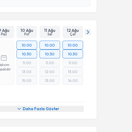
esini kabul ediyorum.
Takvim Talebini Gönder
9 Ağu
10 Ağu
11 Ağu
12 Ağu
Paz
Pzt
Sal
Çar
10:00
10:00
10:00
10:30
10:30
10:30
11:00
11:00
11:00
Takvim
palıdır
13:00
12:00
13:00
15:00
13:00
14:00
akvimi Talebi
Daha Fazla Göster
p Kalyoncu Açıkgöz
için randevu takvimi talebi
Size bu uzmandan randevu almanız için bir takvim