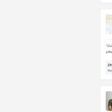
Gün
yilla
Dt
Kon