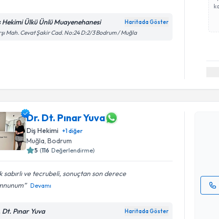
ka
ş Hekimi Ülkü Ünlü Muayenehanesi
Haritada Göster
şı Mah. Cevat Şakir Cad. No:24 D:2/3 Bodrum / Muğla
Randevu T
Dr. Dt. Pı
Dr. Dt. Pınar Yuva
uzmandan ra
Diş Hekimi
+
1
diğer
posta ile bi
Muğla
, Bodrum
5
(
116
Değerlendirme)
E-posta Ad
 sabırlı ve tecrubeli, sonuçtan son derece
mnunum
Devamı
Kişisel
okudum
. Dt. Pınar Yuva
Haritada Göster