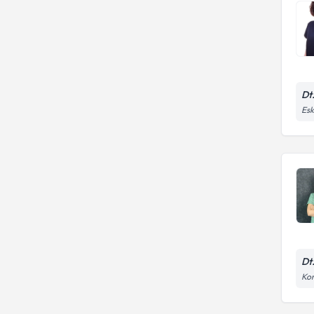
Dt
Esk
Dt
Kon