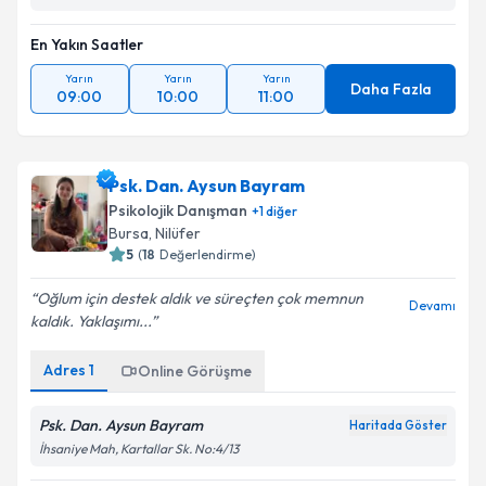
En Yakın Saatler
Yarın
Yarın
Yarın
Daha Fazla
09:00
10:00
11:00
Psk. Dan. Aysun Bayram
Psikolojik Danışman
+
1
diğer
Bursa
, Nilüfer
5
(
18
Değerlendirme)
Oğlum için destek aldık ve süreçten çok memnun
Devamı
kaldık. Yaklaşımı...
Adres
1
Online Görüşme
Psk. Dan. Aysun Bayram
Haritada Göster
İhsaniye Mah, Kartallar Sk. No:4/13