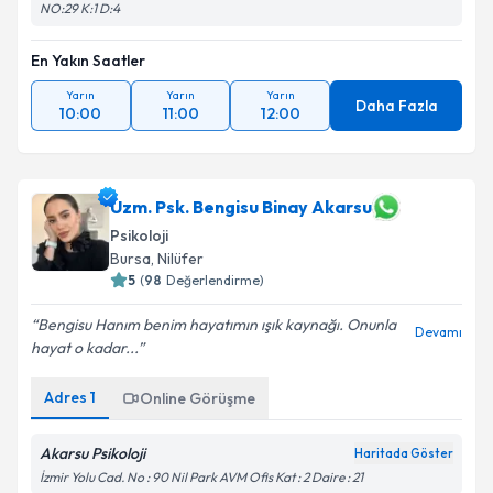
NO:29 K:1 D:4
En Yakın Saatler
Yarın
Yarın
Yarın
Daha Fazla
10:00
11:00
12:00
Uzm. Psk. Bengisu Binay Akarsu
Psikoloji
Bursa
, Nilüfer
5
(
98
Değerlendirme)
Bengisu Hanım benim hayatımın ışık kaynağı. Onunla
Devamı
hayat o kadar...
Adres
1
Online Görüşme
Akarsu Psikoloji
Haritada Göster
İzmir Yolu Cad. No : 90 Nil Park AVM Ofis Kat : 2 Daire : 21