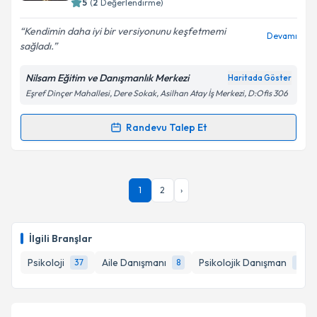
5
(
2
Değerlendirme)
E-posta Adresiniz
Kendimin daha iyi bir versiyonunu keşfetmemi
Devamı
sağladı.
Nilsam Eğitim ve Danışmanlık Merkezi
Haritada Göster
Kişisel verilerimin işlenmesine ilişkin
Aydınlatma
Eşref Dinçer Mahallesi, Dere Sokak, Asilhan Atay İş Merkezi, D:Ofis 306
Metni
'ni okudum ve kişisel verilerimin belirtilen
kapsamda işlenmesini kabul ediyorum.
Randevu Talep Et
Randevu Takvimi Talebi
Takvim Talebini Gönder
Psk. Dan. Nilsu Nur Avcı
için randevu takvimi talebi
1
2
›
oluşturun. Size bu uzmandan randevu almanız için bir
takvim hazırlandığında e-posta ile bilgilendireceğiz.
E-posta Adresiniz
İlgili Branşlar
Psikoloji
Aile Danışmanı
Psikolojik Danışman
37
8
8
Kişisel verilerimin işlenmesine ilişkin
Aydınlatma