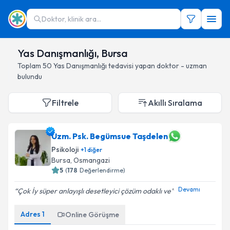
Doktor, klinik ara...
Yas Danışmanlığı, Bursa
Toplam
50
Yas Danışmanlığı
tedavisi yapan doktor - uzman
bulundu
Filtrele
Akıllı Sıralama
Uzm. Psk. Begümsue Taşdelen
Psikoloji
+
1
diğer
Bursa
, Osmangazi
5
(
178
Değerlendirme)
Devamı
Çok İy süper anlayışlı desetleyici çözüm odaklı ve
Adres
1
Online Görüşme