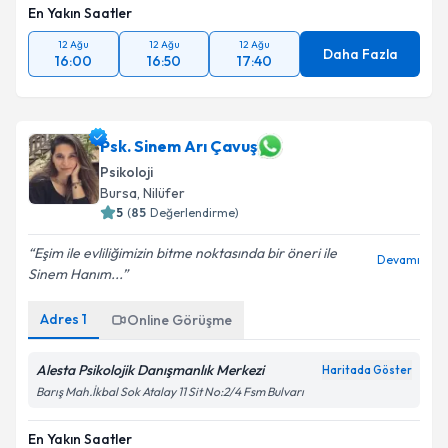
En Yakın Saatler
12 Ağu
12 Ağu
12 Ağu
Daha Fazla
16:00
16:50
17:40
Psk. Sinem Arı Çavuş
Psikoloji
Bursa
, Nilüfer
5
(
85
Değerlendirme)
Eşim ile evliliğimizin bitme noktasında bir öneri ile
Devamı
Sinem Hanım...
Adres
1
Online Görüşme
Alesta Psikolojik Danışmanlık Merkezi
Haritada Göster
Barış Mah.İkbal Sok Atalay 11 Sit No:2/4 Fsm Bulvarı
En Yakın Saatler