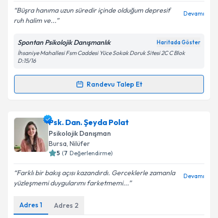
E-posta Adresiniz
Büşra hanıma uzun süredir içinde olduğum depresif
Devamı
ruh halim ve...
Spontan Psikolojik Danışmanlık
Haritada Göster
İhsaniye Mahallesi Fsm Caddesi Yüce Sokak Doruk Sitesi 2C C Blok
Kişisel verilerimin işlenmesine ilişkin
Aydınlatma
D:15/16
Metni
'ni okudum ve kişisel verilerimin belirtilen
kapsamda işlenmesini kabul ediyorum.
Randevu Talep Et
Randevu Takvimi Talebi
Takvim Talebini Gönder
Klinik Psikolog Büşra Bulut
için randevu takvimi
Psk. Dan. Şeyda Polat
talebi oluşturun. Size bu uzmandan randevu almanız
Psikolojik Danışman
için bir takvim hazırlandığında e-posta ile
Bursa
, Nilüfer
bilgilendireceğiz.
5
(
7
Değerlendirme)
E-posta Adresiniz
Farklı bir bakış açısı kazandırdı. Gerceklerle zamanla
Devamı
yüzleşmemi duygularımı farketmemi...
Adres
1
Adres
2