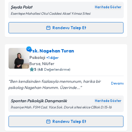
Kişisel verilerimin işlenmesine ilişkin
Aydınlatma
Metni
'ni okudum ve kişisel verilerimin belirtilen
Şeyda Polat
Haritada Göster
kapsamda işlenmesini kabul ediyorum.
Esentepe Mahallesi Okul Caddesi Aksel Yılmaz Sitesi
Randevu Talep Et
Takvim Talebini Gönder
Randevu Takvimi Talebi
Psk. Dan. Şeyda Polat
için randevu takvimi talebi
Psk. Nagehan Turan
oluşturun. Size bu uzmandan randevu almanız için bir
Psikoloji
+
1
diğer
takvim hazırlandığında e-posta ile bilgilendireceğiz.
Bursa
, Nilüfer
5
(
48
Değerlendirme)
E-posta Adresiniz
Ben kendisinden fazlasıyla memnunum, harika bir
Devamı
psikolog Nagehan Hanımm. Üzerinde...
Spontan Psikolojik Danışmanlık
Haritada Göster
Kişisel verilerimin işlenmesine ilişkin
Aydınlatma
İhsaniye Mah. FSM Cad. Yüce Sok. Doruk sitesi ekice CBlok D:15-16
Metni
'ni okudum ve kişisel verilerimin belirtilen
kapsamda işlenmesini kabul ediyorum.
Randevu Talep Et
Randevu Takvimi Talebi