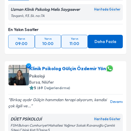
Uzman Klinik Psikolog Melis Saygısever
Haritada Göster
Tavşanlı, 93. Sk. no:7A
En Yakın Saatler
Yarın
Yarın
Yarın
Daha Fazla
09:00
10:00
11:00
Klinik Psikolog Gülçin Özdemir Yön
Psikoloji
Bursa
, Nilüfer
5
(
69
Değerlendirme)
Birkaç aydır Gülçin hanımdan terapi alıyorum, kendisi
Devamı
çok ilgili ve...
DÜET PSİKOLOJİ
Haritada Göster
FSM Bulvarı Cumhuriyet Mahallesi Yağmur Sokak Rızvanoğlu Çamlık
Sitesi C blok Kat:3 Daire:5