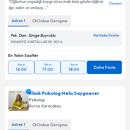
Oğlumun yaşadığı kaygı sürecinde bize gösterdiğiniz
Devamı
ilgi, sabır ve anlayış...
Adres
1
Online Görüşme
Psk. Dan. Simge Buyruklu
Haritada Göster
İHSANİYE, KARTALLAR SK. NO:4,
En Yakın Saatler
Yarın
Yarın
Yarın
Daha Fazla
16:00
17:00
18:00
Klinik Psikolog Melis Saygısever
Psikoloji
Bursa
, Karacabey
Adres
1
Online Görüşme