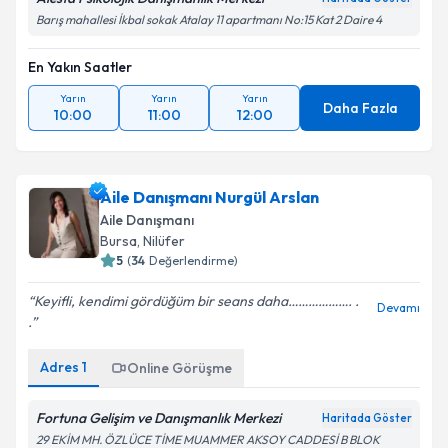
Barış mahallesi İkbal sokak Atalay 11 apartmanı No:15 Kat 2 Daire 4
En Yakın Saatler
Yarın
Yarın
Yarın
Daha Fazla
10:00
11:00
12:00
Aile Danışmanı Nurgül Arslan
Aile Danışmanı
Bursa
, Nilüfer
5
(
34
Değerlendirme)
Keyifli, kendimi gördüğüm bir seans daha………………. .
Devamı
.
Adres
1
Online Görüşme
Fortuna Gelişim ve Danışmanlık Merkezi
Haritada Göster
29 EKİM MH. ÖZLÜCE TİME MUAMMER AKSOY CADDESİ B BLOK