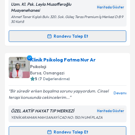
Uzm. Kl. Psk. Leyla Muzafferoğlu
Haritada Göster
Muayenehanesi
Kişisel verilerimin işlenmesine ilişkin
Aydınlatma
Ahmet Taner Kışlalı Bulv. 320. Sok. Güleç Teras Premium İş Merkezi D:B 9
Metni
'ni okudum ve kişisel verilerimin belirtilen
30 Kat:8
kapsamda işlenmesini kabul ediyorum.
Randevu Talep Et
Randevu Takvimi Talebi
Takvim Talebini Gönder
Klinik Psikolog Leyla Muzafferoğlu
için randevu
Klinik Psikolog Fatma Nur Ar
takvimi talebi oluşturun. Size bu uzmandan randevu
Psikoloji
almanız için bir takvim hazırlandığında e-posta ile
Bursa
, Osmangazi
bilgilendireceğiz.
5
(
7
Değerlendirme)
E-posta Adresiniz
Bir süredir erken boşalma sorunu yaşıyordum. Cinsel
Devamı
terapi konusunda cekincelerim...
ÖZEL AKTİF HAYAT TIP MERKEZİ
Haritada Göster
YENİKARAMAN MAH SANAYİ CAD NO: 150/H UMİ PLAZA
Kişisel verilerimin işlenmesine ilişkin
Aydınlatma
Metni
'ni okudum ve kişisel verilerimin belirtilen
kapsamda işlenmesini kabul ediyorum.
Randevu Talep Et