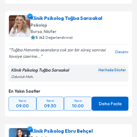
Klinik Psikolog Tuğba Sarısakal
Psikoloji
Bursa
, Nilüfer
5
(
42
Değerlendirme)
Tuğba Hanımla seanslara cok zor bir süreç sonrasi
Devamı
tavsiye üzerine...
Klinik Psikolog Tuğba Sarısakal
Haritada Göster
Odunluk Mah.
En Yakın Saatler
Yarın
Yarın
Yarın
Daha Fazla
09:00
09:30
10:00
Klinik Psikolog Ebru Behçel