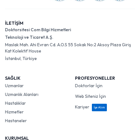
İLETİŞİM
Doktorsitesi Com Bilgi Hizmetleri
Teknoloji ve Ticaret A.Ş.
Maslak Mah. Ahi Evran Cd. A.O.S 55 Sokak No:2 Aksoy Plaza Giriş
Kat Kolektif House
İstanbul, Türkiye
SAĞLIK
PROFESYONELLER
Uzmanlar
Doktorlar İçin
Uzmanlık Alanları
Web Siteniz İçin
Hastalıklar
Kariyer
İşe Alım
Hizmetler
Hastaneler
KURUMSAL