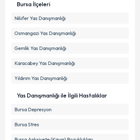
Metni
'ni okudum ve kişisel verilerimin belirtilen
Bursa İlçeleri
kapsamda işlenmesini kabul ediyorum.
Nilüfer
Yas Danışmanlığı
Takvim Talebini Gönder
Osmangazi
Yas Danışmanlığı
Gemlik
Yas Danışmanlığı
Karacabey
Yas Danışmanlığı
Yıldırım
Yas Danışmanlığı
Yas Danışmanlığı ile İlgili Hastalıklar
Bursa Depresyon
Bursa Stres
Bursa Anksiyete (Kaygı) Bozuklukları