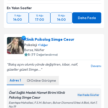
En Yakın Saatler
11 Ağu
12 Ağu
15 Ağu
Daha Fazla
14:00
17:00
14:00
Klinik Psikolog Simge Cesur
Psikoloji
+
1
diğer
Bursa
, Nilüfer
5
(
77
Değerlendirme)
Bakış açını olumlu yönde değiştiren, kibar, naif,
Devamı
güzeller güzeli Simge...
Adres
1
Online Görüşme
Özel Sağlık Meslek Hizmet Birimi Klinik
Haritada Göster
Psikolog Simge Cesur
Esentepe Mahallesi, F.S.M. Bulvarı, Bulvar Diomond Sitesi A Blok, Kat:7,
No:19