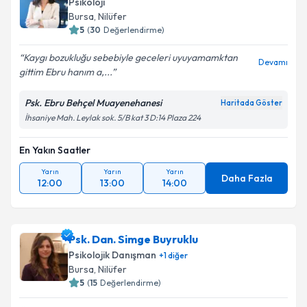
Psikoloji
Bursa
, Nilüfer
5
(
30
Değerlendirme)
Kaygı bozukluğu sebebiyle geceleri uyuyamamktan
Devamı
gittim Ebru hanım a,...
Psk. Ebru Behçel Muayenehanesi
Haritada Göster
İhsaniye Mah. Leylak sok. 5/B kat 3 D:14 Plaza 224
En Yakın Saatler
Yarın
Yarın
Yarın
Daha Fazla
12:00
13:00
14:00
Psk. Dan. Simge Buyruklu
Psikolojik Danışman
+
1
diğer
Bursa
, Nilüfer
5
(
15
Değerlendirme)