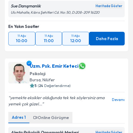
Sue Danışmanlık
Haritada Göster
Ulu Mahalle, Kıbrıs Şehitleri Cd. No: 50, D:208-209 16220
En Yakın Saatler
11 Ağu
11 Ağu
11 Ağu
Daha Fazla
10:00
11:00
12:00
Uzm. Psk. Emir Keteci
Psikoloji
Bursa
, Nilüfer
5
(
24
Değerlendirme)
yemekte eksikler olduğunda tek tek söylersiniz ama
Devamı
yemek çok güzel...
Adres
1
Online Görüşme
Alesta Psikolojik Danışmanlık Merkezi
Haritada Göster