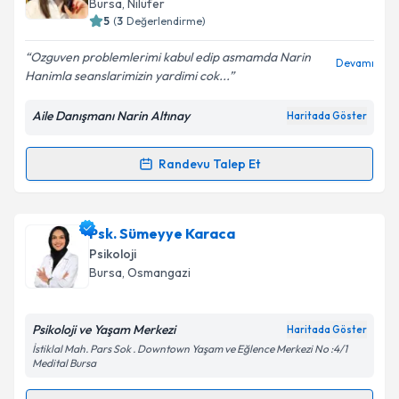
Bursa
, Nilüfer
5
(
3
Değerlendirme)
E-posta Adresiniz
Ozguven problemlerimi kabul edip asmamda Narin
Devamı
Hanimla seanslarimizin yardimi cok...
Aile Danışmanı Narin Altınay
Haritada Göster
Kişisel verilerimin işlenmesine ilişkin
Aydınlatma
Metni
'ni okudum ve kişisel verilerimin belirtilen
kapsamda işlenmesini kabul ediyorum.
Randevu Talep Et
Randevu Takvimi Talebi
Takvim Talebini Gönder
Aile Danışmanı Narin Altınay
için randevu takvimi
Psk. Sümeyye Karaca
talebi oluşturun. Size bu uzmandan randevu almanız
Psikoloji
için bir takvim hazırlandığında e-posta ile
Bursa
, Osmangazi
bilgilendireceğiz.
E-posta Adresiniz
Psikoloji ve Yaşam Merkezi
Haritada Göster
İstiklal Mah. Pars Sok . Downtown Yaşam ve Eğlence Merkezi No :4/1
Medital Bursa