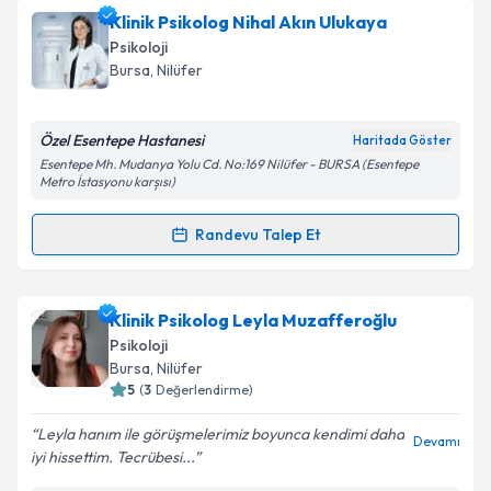
talebi oluşturun. Size bu uzmandan randevu almanız
Klinik Psikolog Nihal Akın Ulukaya
için bir takvim hazırlandığında e-posta ile
bilgilendireceğiz.
Psikoloji
Bursa
, Nilüfer
E-posta Adresiniz
Özel Esentepe Hastanesi
Haritada Göster
Esentepe Mh. Mudanya Yolu Cd. No:169 Nilüfer - BURSA (Esentepe
Metro İstasyonu karșısı)
Kişisel verilerimin işlenmesine ilişkin
Aydınlatma
Metni
'ni okudum ve kişisel verilerimin belirtilen
Randevu Talep Et
kapsamda işlenmesini kabul ediyorum.
Randevu Takvimi Talebi
Takvim Talebini Gönder
Klinik Psikolog Nihal Akın Ulukaya
için randevu
Klinik Psikolog Leyla Muzafferoğlu
takvimi talebi oluşturun. Size bu uzmandan randevu
Psikoloji
almanız için bir takvim hazırlandığında e-posta ile
Bursa
, Nilüfer
bilgilendireceğiz.
5
(
3
Değerlendirme)
E-posta Adresiniz
Leyla hanım ile görüşmelerimiz boyunca kendimi daha
Devamı
iyi hissettim. Tecrübesi...