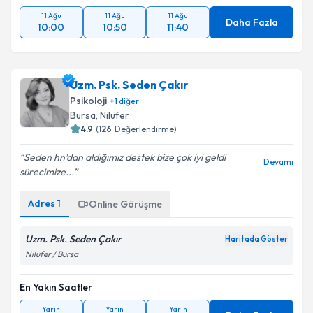
11 Ağu
11 Ağu
11 Ağu
Daha Fazla
10:00
10:50
11:40
Uzm. Psk. Seden Çakır
Psikoloji
+
1
diğer
Bursa
, Nilüfer
4.9
(
126
Değerlendirme)
Seden hn’dan aldığımız destek bize çok iyi geldi
Devamı
sürecimize...
Adres
1
Online Görüşme
Uzm. Psk. Seden Çakır
Haritada Göster
Nilüfer / Bursa
En Yakın Saatler
Yarın
Yarın
Yarın