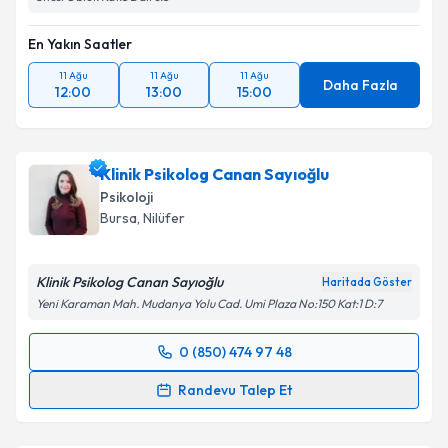
En Yakın Saatler
11 Ağu
11 Ağu
11 Ağu
Daha Fazla
12:00
13:00
15:00
Klinik Psikolog Canan Sayıoğlu
Psikoloji
Bursa
, Nilüfer
Klinik Psikolog Canan Sayıoğlu
Haritada Göster
Yeni Karaman Mah. Mudanya Yolu Cad. Umi Plaza No:150 Kat:1 D:7
0 (850) 474 97 48
Randevu Takvimi Talebi
Randevu Talep Et
Klinik Psikolog Canan Sayıoğlu
için randevu takvimi