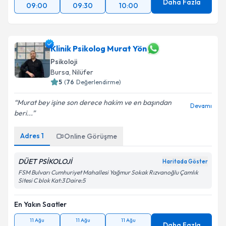
Daha Fazla
09:00
09:30
10:00
Klinik Psikolog Murat Yön
Psikoloji
Bursa
, Nilüfer
5
(
76
Değerlendirme)
Murat bey işine son derece hakim ve en başından
Devamı
beri...
Adres
1
Online Görüşme
DÜET PSİKOLOJİ
Haritada Göster
FSM Bulvarı Cumhuriyet Mahallesi Yağmur Sokak Rızvanoğlu Çamlık
Sitesi C blok Kat:3 Daire:5
En Yakın Saatler
11 Ağu
11 Ağu
11 Ağu
Daha Fazla