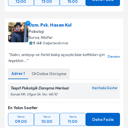
12:00
13:00
15:00
Uzm. Psk. Hasan Kul
Psikoloji
Bursa
, Nilüfer
5
(
48
Değerlendirme)
Sabrı, anlayışı ve farklı bakış açısıyla bize kattıkları için
Devamı
teşekkür...
Adres
1
Online Görüşme
Tespit Psikolojik Danışma Merkezi
Haritada Göster
Konak Mh. Olgun Sk. No : 48/10
En Yakın Saatler
Yarın
Yarın
Yarın
Daha Fazla
09:00
10:00
11:00