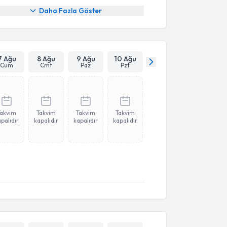
Daha Fazla Göster
7 Ağu
8 Ağu
9 Ağu
10 Ağu
Cum
Cmt
Paz
Pzt
Takvim
Takvim
Takvim
Takvim
palıdır
kapalıdır
kapalıdır
kapalıdır