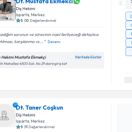
Dt. Mustafa Ekmekci
Diş Hekimi
Isparta
, Merkez
5
(
10
Değerlendirme)
adığım sorunun ve sürecinin nasıl ilerliyeceği detaylıca
tılması, karşılanma vs....
Devamı
ş Hekimi Mustafa Ekmekçi
Haritada Göster
ih Mahallesi 4500 Sok. No 29 daire giriş kat
Randevu T
Dt. Taner
Dt. Taner Coşkun
uzmandan ra
Diş Hekimi
posta ile bi
Isparta
, Merkez
5
(
11
Değerlendirme)
E-posta Ad