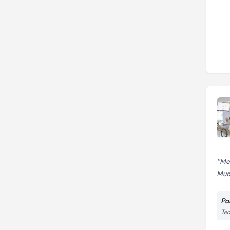
Mer
Mua
Pal
Teo