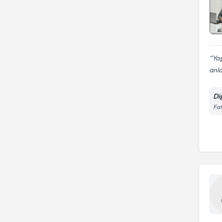
Yaş
anla
Di
Fat