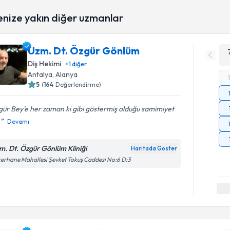
enize yakın diğer uzmanlar
Uzm. Dt. Özgür Gönlüm
Diş Hekimi
+
1
diğer
Antalya
, Alanya
5
(
164
Değerlendirme)
ür Bey'e her zaman ki gibi göstermiş olduğu samimiyet
.
Devamı
m. Dt. Özgür Gönlüm Kliniği
Haritada Göster
erhane Mahallesi Şevket Tokuş Caddesi No:6 D:3