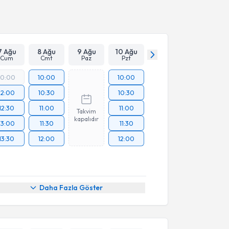
Takvim Talebini Gönder
7 Ağu
8 Ağu
9 Ağu
10 Ağu
Cum
Cmt
Paz
Pzt
10:00
10:00
10:00
12:00
10:30
10:30
12:30
11:00
11:00
Takvim
kapalıdır
13:00
11:30
11:30
13:30
12:00
12:00
Daha Fazla Göster