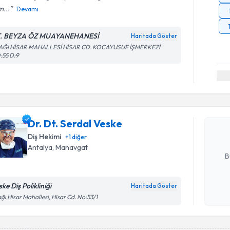
m...
Devamı
. BEYZA ÖZ MUAYANEHANESİ
Haritada Göster
AĞI HİSAR MAHALLESİ HİSAR CD. KOCAYUSUF İŞMERKEZİ
:55 D:9
Randevu T
Dr. Dt. Se
bu uzmandan
Dr. Dt. Serdal Veske
posta ile bi
Diş Hekimi
+
1
diğer
E-posta Ad
Antalya
, Manavgat
B
ke Diş Polikliniği
Haritada Göster
Kişisel
ğı Hisar Mahallesi, Hisar Cd. No:53/1
okudum
işlenm