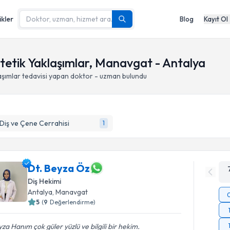
ikler
Blog
Kayıt Ol
stetik Yaklaşımlar, Manavgat - Antalya
aşımlar
tedavisi yapan doktor - uzman bulundu
 Diş ve Çene Cerrahisi
1
Dt. Beyza Öz
Diş Hekimi
Antalya
, Manavgat
5
(
9
Değerlendirme)
za Hanım çok güler yüzlü ve bilgili bir hekim.