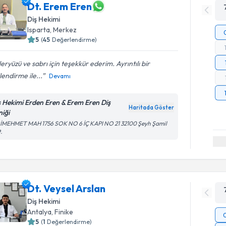
Dt. Erem Eren
Diş Hekimi
Isparta
, Merkez
5
(
45
Değerlendirme)
eryüzü ve sabrı için teşekkür ederim. Ayrıntılı bir
ilendirme ile...
Devamı
ş Hekimi Erden Eren & Erem Eren Diş
Haritada Göster
niği
RİMEHMET MAH 1756 SOK NO 6 İÇ KAPI NO 21 32100 Şeyh Şamil
.
Dt. Veysel Arslan
Diş Hekimi
Antalya
, Finike
5
(
1
Değerlendirme)