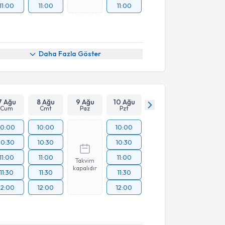
11:00
11:00
11:00
Daha Fazla Göster
7 Ağu
8 Ağu
9 Ağu
10 Ağu
Cum
Cmt
Paz
Pzt
10:00
10:00
10:00
10:30
10:30
10:30
11:00
11:00
11:00
Takvim
kapalıdır
11:30
11:30
11:30
12:00
12:00
12:00