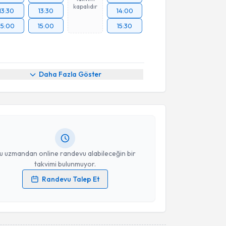
kapalıdır
13:30
13:30
14:00
15:00
15:00
15:30
akvimi Talebi
Daha Fazla Göster
rdal Veske
için randevu takvimi talebi oluşturun. Size
 randevu almanız için bir takvim hazırlandığında e-
lgilendireceğiz.
resiniz
u uzmandan online randevu alabileceğin bir
takvimi bulunmuyor.
Randevu Talep Et
 verilerimin işlenmesine ilişkin
Aydınlatma Metni
'ni
 ve kişisel verilerimin belirtilen kapsamda
esini kabul ediyorum.