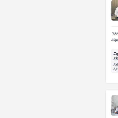
Gül
bilg
Di
Kli
Pİ
Apt