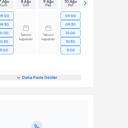
7 Ağu
8 Ağu
9 Ağu
10 Ağu
Cum
Cmt
Paz
Pzt
09:00
09:00
09:30
09:30
10:00
10:00
Takvim
Takvim
kapalıdır
kapalıdır
10:30
10:30
11:00
11:00
Daha Fazla Göster
akvimi Talebi
 Coşkun
için randevu takvimi talebi oluşturun. Size bu
ndevu almanız için bir takvim hazırlandığında e-
lgilendireceğiz.
resiniz