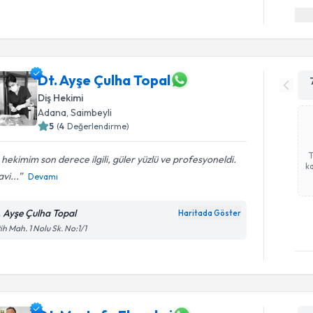
Dt. Ayşe Çulha Topal
Diş Hekimi
Adana
, Saimbeyli
5
(
4
Değerlendirme)
 hekimim son derece ilgili, güler yüzlü ve profesyoneldi.
ka
vi...
Devamı
. Ayşe Çulha Topal
Haritada Göster
ih Mah. 1 Nolu Sk. No:1/1