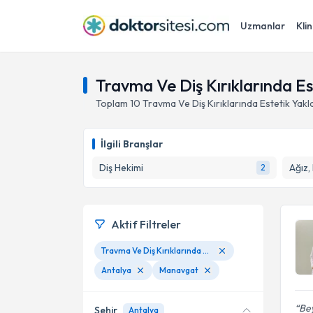
Uzmanlar
Klin
Travma Ve Diş Kırıklarında E
Toplam
10
Travma Ve Diş Kırıklarında Estetik Yakl
İlgili Branşlar
Diş Hekimi
Ağız,
2
Aktif Filtreler
Travma Ve Diş Kırıklarında Estetik Yaklaşımlar
Antalya
Manavgat
Bey
Şehir
Antalya