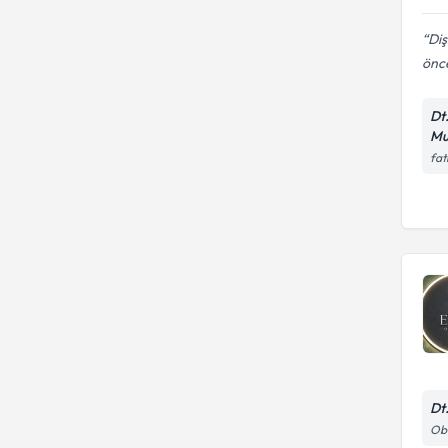
Diş
önce
Dt
Mu
fat
Dt
Oba