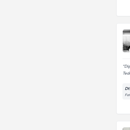
Diş
Teda
Dt
Fat