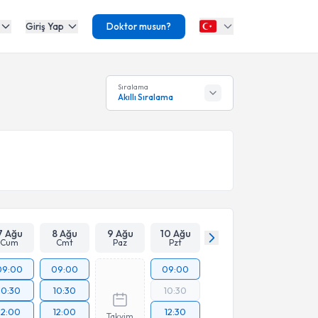
Giriş Yap
Doktor musun?
Sıralama
Akıllı Sıralama
7 Ağu
8 Ağu
9 Ağu
10 Ağu
Cum
Cmt
Paz
Pzt
09:00
09:00
09:00
10:30
10:30
10:30
12:00
12:00
12:30
Takvim