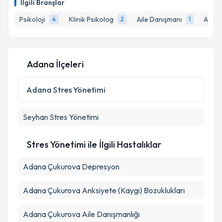
İlgili Branşlar
takvim hazırlandığında e-posta ile bilgilendireceğiz.
Takvim Talebini Gönder
Psikoloji
Klinik Psikolog
Aile Danışmanı
Akupu
4
2
1
E-posta Adresiniz
Adana İlçeleri
Kişisel verilerimin işlenmesine ilişkin
Aydınlatma
Metni
'ni okudum ve kişisel verilerimin belirtilen
Adana
Stres Yönetimi
kapsamda işlenmesini kabul ediyorum.
Seyhan
Stres Yönetimi
Takvim Talebini Gönder
Stres Yönetimi ile İlgili Hastalıklar
Adana Çukurova Depresyon
Adana Çukurova Anksiyete (Kaygı) Bozuklukları
Adana Çukurova Aile Danışmanlığı