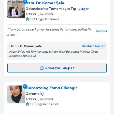
Uzm. Dr. Kamer Şele
Geleneksel ve Tamamlayıcı Tıp
+
2
diğer
Adana
, Çukurova
5
(
3
Değerlendirme)
Tam bir ay önce kamer hocamız ile tanıştım polikistik
Devamı
over...
Uzm. Dr. Kamer Şele
Haritada Göster
Huzur Evleri Mh Türkmenbaşı Bulvarı Yücel Bayram İş Merkezi Teras
Rezidans Apt. No 28
Randevu Talep Et
Randevu Takvimi Talebi
Uzm. Dr. Kamer Şele
için randevu takvimi talebi
Gerontolog Esma Cihangir
oluşturun. Size bu uzmandan randevu almanız için bir
Gerontoloji
takvim hazırlandığında e-posta ile bilgilendireceğiz.
Adana
, Çukurova
5
(
1
Değerlendirme)
E-posta Adresiniz