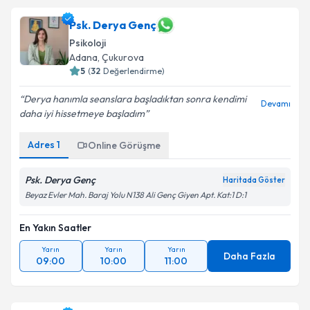
Psk. Derya Genç
Psikoloji
Adana
, Çukurova
5
(
32
Değerlendirme)
Derya hanımla seanslara başladıktan sonra kendimi
Devamı
daha iyi hissetmeye başladım
Adres
1
Online Görüşme
Psk. Derya Genç
Haritada Göster
Beyaz Evler Mah. Baraj Yolu N138 Ali Genç Giyen Apt. Kat:1 D:1
En Yakın Saatler
Yarın
Yarın
Yarın
Daha Fazla
09:00
10:00
11:00