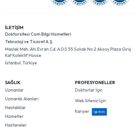
İLETİŞİM
Doktorsitesi Com Bilgi Hizmetleri
Teknoloji ve Ticaret A.Ş.
Maslak Mah. Ahi Evran Cd. A.O.S 55 Sokak No:2 Aksoy Plaza Giriş
Kat Kolektif House
İstanbul, Türkiye
SAĞLIK
PROFESYONELLER
Uzmanlar
Doktorlar İçin
Uzmanlık Alanları
Web Siteniz İçin
Hastalıklar
Kariyer
İşe Alım
Hizmetler
Hastaneler