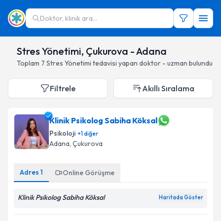
Doktor, klinik ara...
Stres Yönetimi, Çukurova - Adana
Toplam
7
Stres Yönetimi
tedavisi yapan doktor - uzman bulundu
Filtrele
Akıllı Sıralama
Klinik Psikolog Sabiha Köksal
Psikoloji
+
1
diğer
Adana
, Çukurova
Adres
1
Online Görüşme
Klinik Psikolog Sabiha Köksal
Haritada Göster