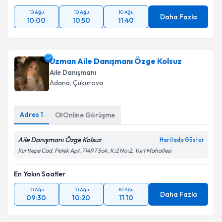
10 Ağu
10 Ağu
10 Ağu
Daha Fazla
10:00
10:50
11:40
Uzman Aile Danışmanı Özge Kolsuz
Aile Danışmanı
Adana
, Çukurova
Adres
1
Online Görüşme
Aile Danışmanı Özge Kolsuz
Haritada Göster
Kurttepe Cad. Petek Apt. 71497 Sok. K:2 No:2, Yurt Mahallesi
En Yakın Saatler
10 Ağu
10 Ağu
10 Ağu
Daha Fazla
09:30
10:20
11:10