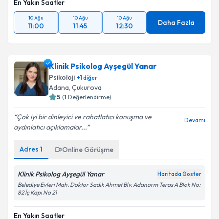
En Yakın Saatler
10 Ağu
10 Ağu
10 Ağu
Daha Fazla
11:00
11:45
12:30
Klinik Psikolog Ayşegül Yanar
Psikoloji
+
1
diğer
Adana
, Çukurova
5
(
1
Değerlendirme)
Çok iyi bir dinleyici ve rahatlatıcı konuşma ve
Devamı
aydınlatıcı açıklamalar...
Adres
1
Online Görüşme
Klinik Psikolog Ayşegül Yanar
Haritada Göster
Belediye Evleri Mah. Doktor Sadık Ahmet Blv. Adanorm Teras A Blok No:
82 İç Kapı No 21
En Yakın Saatler