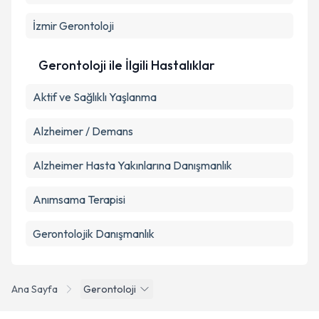
E-posta Adresiniz
İzmir
Gerontoloji
Gerontoloji ile İlgili Hastalıklar
Kişisel verilerimin işlenmesine ilişkin
Aydınlatma
Metni
'ni okudum ve kişisel verilerimin belirtilen
Aktif ve Sağlıklı Yaşlanma
kapsamda işlenmesini kabul ediyorum.
Alzheimer / Demans
Takvim Talebini Gönder
Alzheimer Hasta Yakınlarına Danışmanlık
Anımsama Terapisi
Gerontolojik Danışmanlık
Ana Sayfa
Gerontoloji