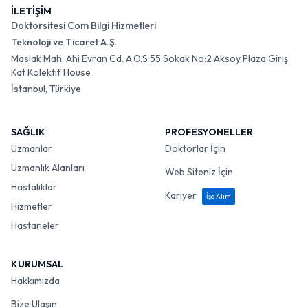
İLETİŞİM
Doktorsitesi Com Bilgi Hizmetleri
Teknoloji ve Ticaret A.Ş.
Maslak Mah. Ahi Evran Cd. A.O.S 55 Sokak No:2 Aksoy Plaza Giriş
Kat Kolektif House
İstanbul, Türkiye
SAĞLIK
PROFESYONELLER
Uzmanlar
Doktorlar İçin
Uzmanlık Alanları
Web Siteniz İçin
Hastalıklar
Kariyer
İşe Alım
Hizmetler
Hastaneler
KURUMSAL
Hakkımızda
Bize Ulaşın