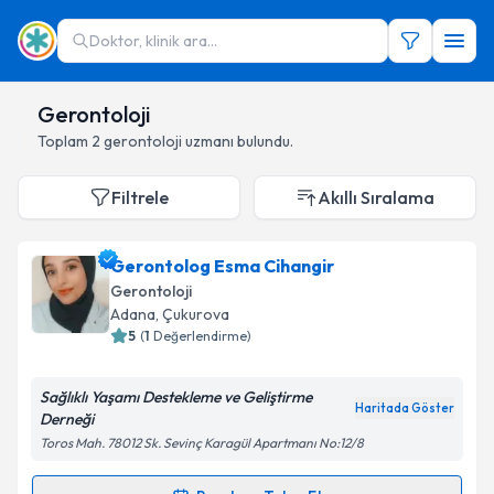
Doktor, klinik ara...
Gerontoloji
Toplam
2
gerontoloji uzmanı
bulundu.
Filtrele
Akıllı Sıralama
Gerontolog Esma Cihangir
Gerontoloji
Adana
,
Çukurova
5
(
1
Değerlendirme)
Sağlıklı Yaşamı Destekleme ve Geliştirme
Haritada Göster
Derneği
Toros Mah. 78012 Sk. Sevinç Karagül Apartmanı No:12/8