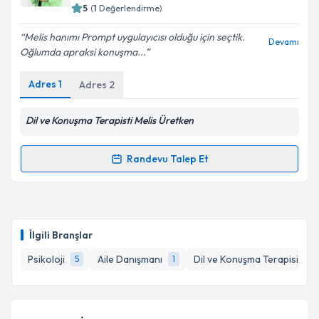
5
(
1
Değerlendirme)
E-posta Adresiniz
Melis hanımı Prompt uygulayıcısı olduğu için seçtik.
Devamı
Oğlumda apraksi konuşma...
Adres
1
Adres
2
Kişisel verilerimin işlenmesine ilişkin
Aydınlatma
Metni
'ni okudum ve kişisel verilerimin belirtilen
kapsamda işlenmesini kabul ediyorum.
Dil ve Konuşma Terapisti Melis Üretken
Randevu Talep Et
Takvim Talebini Gönder
Randevu Takvimi Talebi
Dil ve Konuşma Terapisti Melis Üretken
için
randevu takvimi talebi oluşturun. Size bu uzmandan
İlgili Branşlar
randevu almanız için bir takvim hazırlandığında e-
posta ile bilgilendireceğiz.
Psikoloji
Aile Danışmanı
Dil ve Konuşma Terapisi
5
1
1
E-posta Adresiniz