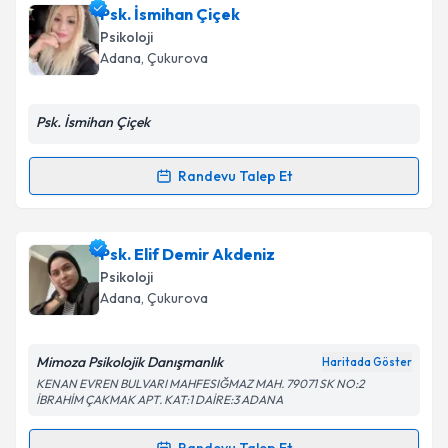
Psk. İsmihan Çiçek
Psikoloji
Adana
, Çukurova
Psk. İsmihan Çiçek
Randevu Talep Et
Randevu Takvimi Talebi
Psk. İsmihan Çiçek
için randevu takvimi talebi
Psk. Elif Demir Akdeniz
oluşturun. Size bu uzmandan randevu almanız için bir
Psikoloji
takvim hazırlandığında e-posta ile bilgilendireceğiz.
Adana
, Çukurova
E-posta Adresiniz
Mimoza Psikolojik Danışmanlık
Haritada Göster
KENAN EVREN BULVARI MAHFESIĞMAZ MAH. 79071 SK NO:2
İBRAHİM ÇAKMAK APT. KAT:1 DAİRE:3 ADANA
Kişisel verilerimin işlenmesine ilişkin
Aydınlatma