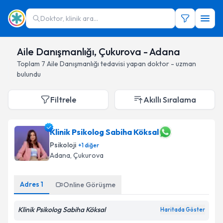
Doktor, klinik ara...
Aile Danışmanlığı, Çukurova - Adana
Toplam
7
Aile Danışmanlığı
tedavisi yapan doktor - uzman
bulundu
Filtrele
Akıllı Sıralama
Klinik Psikolog Sabiha Köksal
Psikoloji
+
1
diğer
Adana
, Çukurova
Adres
1
Online Görüşme
Klinik Psikolog Sabiha Köksal
Haritada Göster