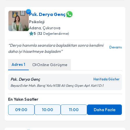
Psk. Derya Genç
Psikoloji
Adana
, Çukurova
5
(
32
Değerlendirme)
Derya hanımla seanslara başladıktan sonra kendimi
Devamı
daha iyi hissetmeye başladım
Adres
1
Online Görüşme
Psk. Derya Genç
Haritada Göster
Beyaz Evler Mah. Baraj Yolu N138 Ali Genç Giyen Apt. Kat:1 D:1
En Yakın Saatler
09:00
10:00
11:00
Daha Fazla