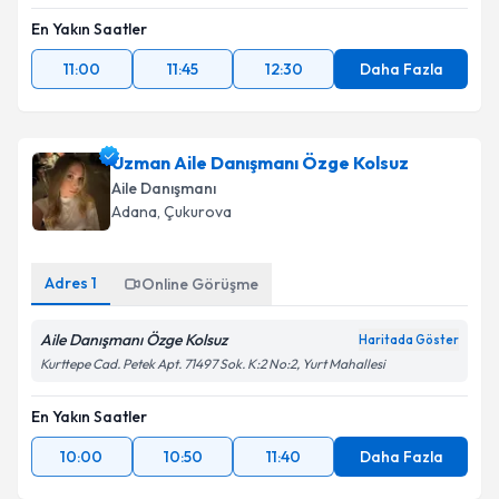
En Yakın Saatler
11:00
11:45
12:30
Daha Fazla
Uzman Aile Danışmanı Özge Kolsuz
Aile Danışmanı
Adana
, Çukurova
Adres
1
Online Görüşme
Aile Danışmanı Özge Kolsuz
Haritada Göster
Kurttepe Cad. Petek Apt. 71497 Sok. K:2 No:2, Yurt Mahallesi
En Yakın Saatler
10:00
10:50
11:40
Daha Fazla