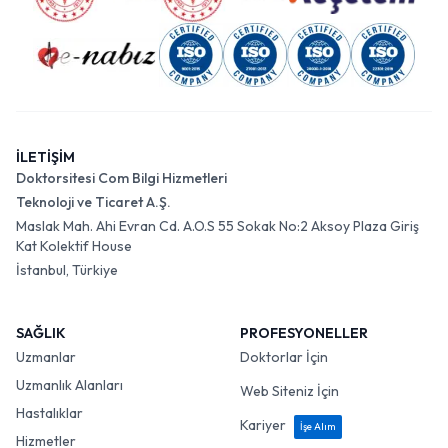
İLETİŞİM
Doktorsitesi Com Bilgi Hizmetleri
Teknoloji ve Ticaret A.Ş.
Maslak Mah. Ahi Evran Cd. A.O.S 55 Sokak No:2 Aksoy Plaza Giriş
Kat Kolektif House
İstanbul, Türkiye
SAĞLIK
PROFESYONELLER
Uzmanlar
Doktorlar İçin
Uzmanlık Alanları
Web Siteniz İçin
Hastalıklar
Kariyer
İşe Alım
Hizmetler