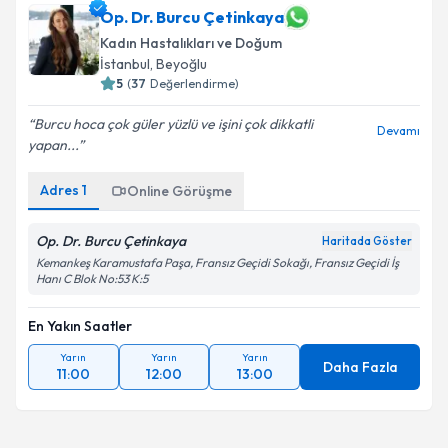
Op. Dr. Burcu Çetinkaya
Kadın Hastalıkları ve Doğum
İstanbul
, Beyoğlu
5
(
37
Değerlendirme)
Burcu hoca çok güler yüzlü ve işini çok dikkatli
Devamı
yapan...
Adres
1
Online Görüşme
Op. Dr. Burcu Çetinkaya
Haritada Göster
Kemankeş Karamustafa Paşa, Fransız Geçidi Sokağı, Fransız Geçidi İş
Hanı C Blok No:53 K:5
En Yakın Saatler
Yarın
Yarın
Yarın
Daha Fazla
11:00
12:00
13:00