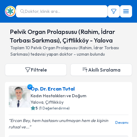
Doktor, klinik ara...
Pelvik Organ Prolapsusu (Rahim, İdrar
Torbası Sarkması), Çiftlikköy - Yalova
Toplam
10
Pelvik Organ Prolapsusu (Rahim, İdrar Torbası
Sarkması)
tedavisi yapan doktor - uzman bulundu
Filtrele
Akıllı Sıralama
Op. Dr. Ercan Tutal
Kadın Hastalıkları ve Doğum
Yalova
, Çiftlikköy
5
(
1
Değerlendirme)
Ercan Bey, hem hastasını unutmayan hem de kişinin
Devamı
ruhsal ve...