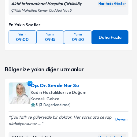
Aktif International Hospital Çiftlikköy
Haritada Göster
Çiftlik Mahallesi Kemer Caddesi No : 5
En Yakın Saatler
Yarın
Yarın
Yarın
Daha Fazla
09:00
09:15
09:30
Bölgenize yakın diğer uzmanlar
Op. Dr. Sevde Nur Su
Kadın Hastalıkları ve Doğum
Kocaeli
, Gebze
5
(
3
Değerlendirme)
Çok tatlı ve güleryüzlü bir doktor. Her sorunuza cevap
Devamı
alabiliyorsunuz....