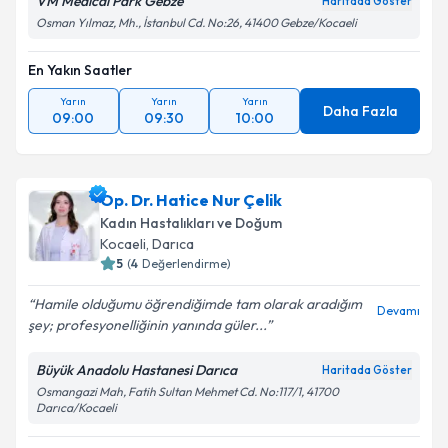
VM Medical Park Gebze
Haritada Göster
Osman Yılmaz, Mh., İstanbul Cd. No:26, 41400 Gebze/Kocaeli
En Yakın Saatler
Yarın
Yarın
Yarın
Daha Fazla
09:00
09:30
10:00
Op. Dr. Hatice Nur Çelik
Kadın Hastalıkları ve Doğum
Kocaeli
, Darıca
5
(
4
Değerlendirme)
Hamile olduğumu öğrendiğimde tam olarak aradığım
Devamı
şey; profesyonelliğinin yanında güler...
Büyük Anadolu Hastanesi Darıca
Haritada Göster
Osmangazi Mah, Fatih Sultan Mehmet Cd. No:117/1, 41700
Darıca/Kocaeli