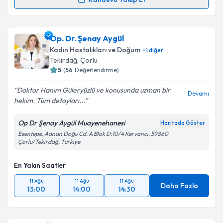
Takvim Talebini Gönder
Randevu Takvimi Talebi
Op. Dr. Salise Mesude Koldaş
için randevu takvimi
Op. Dr. Şenay Aygül
talebi oluşturun. Size bu uzmandan randevu almanız
Kadın Hastalıkları ve Doğum
+
1
diğer
için bir takvim hazırlandığında e-posta ile
Tekirdağ
, Çorlu
bilgilendireceğiz.
5
(
56
Değerlendirme)
E-posta Adresiniz
Doktor Hanım Güleryüzlü ve konusunda uzman bir
Devamı
hekim. Tüm detayları...
Op Dr Şenay Aygül Muayenehanesi
Haritada Göster
Esentepe, Adnan Doğu Cd. A Blok D:10/4 Kervancı, 59860
Kişisel verilerimin işlenmesine ilişkin
Aydınlatma
Çorlu/Tekirdağ, Türkiye
Metni
'ni okudum ve kişisel verilerimin belirtilen
kapsamda işlenmesini kabul ediyorum.
En Yakın Saatler
11 Ağu
11 Ağu
11 Ağu
Daha Fazla
Takvim Talebini Gönder
13:00
14:00
14:30