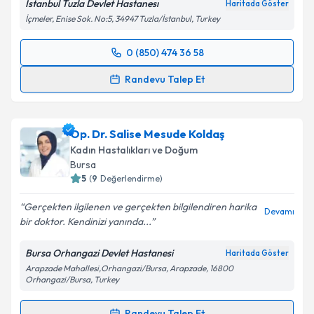
İstanbul Tuzla Devlet Hastanesı
Haritada Göster
Kişisel verilerimin işlenmesine ilişkin
Aydınlatma
İçmeler, Enise Sok. No:5, 34947 Tuzla/İstanbul, Turkey
Metni
'ni okudum ve kişisel verilerimin belirtilen
kapsamda işlenmesini kabul ediyorum.
0 (850) 474 36 58
Randevu Takvimi Talebi
Takvim Talebini Gönder
Randevu Talep Et
Op. Dr. Gülten Merve Özalp Çelikçi
için randevu
takvimi talebi oluşturun. Size bu uzmandan randevu
Op. Dr. Salise Mesude Koldaş
almanız için bir takvim hazırlandığında e-posta ile
bilgilendireceğiz.
Kadın Hastalıkları ve Doğum
Bursa
E-posta Adresiniz
5
(
9
Değerlendirme)
Gerçekten ilgilenen ve gerçekten bilgilendiren harika
Devamı
bir doktor. Kendinizi yanında...
Kişisel verilerimin işlenmesine ilişkin
Aydınlatma
Bursa Orhangazi Devlet Hastanesi
Haritada Göster
Metni
'ni okudum ve kişisel verilerimin belirtilen
Arapzade Mahallesi,Orhangazi/Bursa, Arapzade, 16800
kapsamda işlenmesini kabul ediyorum.
Orhangazi/Bursa, Turkey
Randevu Talep Et