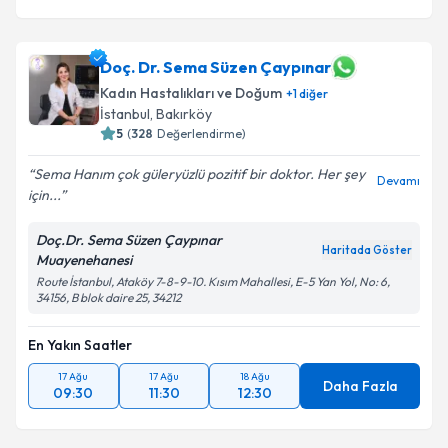
Doç. Dr. Sema Süzen Çaypınar
Kadın Hastalıkları ve Doğum
+
1
diğer
İstanbul
, Bakırköy
5
(
328
Değerlendirme)
Sema Hanım çok güleryüzlü pozitif bir doktor. Her şey
Devamı
için...
Doç.Dr. Sema Süzen Çaypınar
Haritada Göster
Muayenehanesi
Route İstanbul, Ataköy 7-8-9-10. Kısım Mahallesi, E-5 Yan Yol, No: 6,
34156, B blok daire 25, 34212
En Yakın Saatler
17 Ağu
17 Ağu
18 Ağu
Daha Fazla
09:30
11:30
12:30