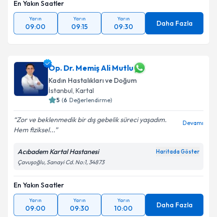
En Yakın Saatler
Yarın
Yarın
Yarın
Daha Fazla
09:00
09:15
09:30
Op. Dr. Memiş Ali Mutlu
Kadın Hastalıkları ve Doğum
İstanbul
, Kartal
5
(
6
Değerlendirme)
Zor ve beklenmedik bir dış gebelik süreci yaşadım.
Devamı
Hem fiziksel...
Acıbadem Kartal Hastanesi
Haritada Göster
Çavuşoğlu, Sanayi Cd. No:1, 34873
En Yakın Saatler
Yarın
Yarın
Yarın
Daha Fazla
09:00
09:30
10:00