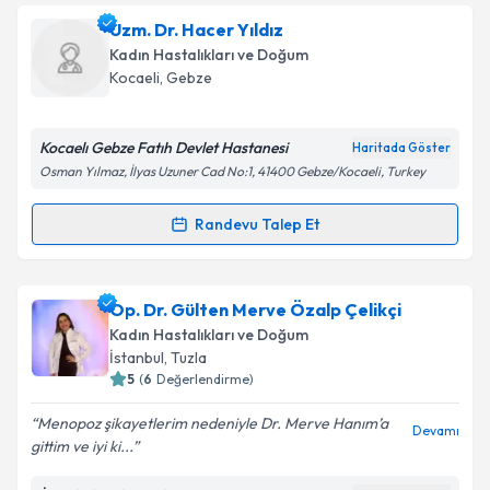
Uzm. Dr. Hacer Yıldız
Kadın Hastalıkları ve Doğum
Kocaeli
, Gebze
Kocaelı Gebze Fatıh Devlet Hastanesi
Haritada Göster
Osman Yılmaz, İlyas Uzuner Cad No:1, 41400 Gebze/Kocaeli, Turkey
Randevu Talep Et
Randevu Takvimi Talebi
Uzm. Dr. Hacer Yıldız
için randevu takvimi talebi
Op. Dr. Gülten Merve Özalp Çelikçi
oluşturun. Size bu uzmandan randevu almanız için bir
Kadın Hastalıkları ve Doğum
takvim hazırlandığında e-posta ile bilgilendireceğiz.
İstanbul
, Tuzla
5
(
6
Değerlendirme)
E-posta Adresiniz
Menopoz şikayetlerim nedeniyle Dr. Merve Hanım’a
Devamı
gittim ve iyi ki...