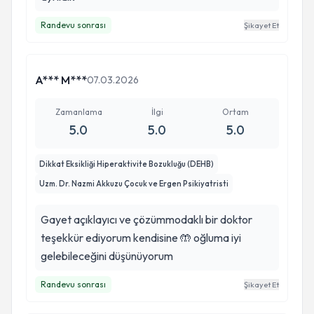
Randevu sonrası
Şikayet Et
A*** M***
07.03.2026
Zamanlama
İlgi
Ortam
5.0
5.0
5.0
Dikkat Eksikliği Hiperaktivite Bozukluğu (DEHB)
Uzm. Dr. Nazmi Akkuzu Çocuk ve Ergen Psikiyatristi
Gayet açıklayıcı ve çözümmodaklı bir doktor
teşekkür ediyorum kendisine 🤲 oğluma iyi
gelebileceğini düşünüyorum
Randevu sonrası
Şikayet Et