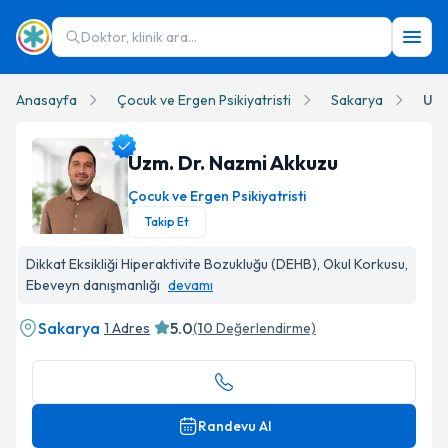
Doktor, klinik ara...
Anasayfa
Çocuk ve Ergen Psikiyatristi
Sakarya
Uzm
Uzm. Dr. Nazmi Akkuzu
Çocuk ve Ergen Psikiyatristi
Takip Et
Uzm. Dr. Nazmi Akkuzu Profil Fotoğrafı
Dikkat Eksikliği Hiperaktivite Bozukluğu (DEHB), Okul Korkusu,
Ebeveyn danışmanlığı
devamı
Sakarya
5.0
1 Adres
(
10
Değerlendirme)
Randevu Al