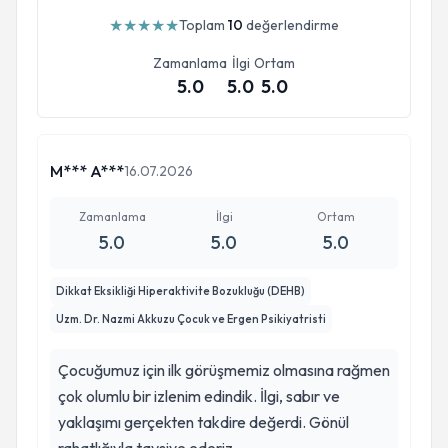
★
★
★
★
★
Toplam
10
değerlendirme
Zamanlama
İlgi
Ortam
5.0
5.0
5.0
M*** A***
16.07.2026
Zamanlama
İlgi
Ortam
5.0
5.0
5.0
Dikkat Eksikliği Hiperaktivite Bozukluğu (DEHB)
Uzm. Dr. Nazmi Akkuzu Çocuk ve Ergen Psikiyatristi
Çocuğumuz için ilk görüşmemiz olmasına rağmen
çok olumlu bir izlenim edindik. İlgi, sabır ve
yaklaşımı gerçekten takdire değerdi. Gönül