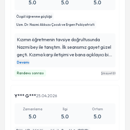
5.0
5.0
5.0
Özgül öğrenme güçlüğü
Uzm. Dr. Nazmi Akkuzu Çocuk ve Ergen Psikiyatristi
Kızımın öğretmenin tavsiye doğrultusunda
Nazmi bey ile tanıştım. İlk seansımız gayet güzel
geçti. Kızıma karşı iletişimi ve bana açıklayıcı bir
şekilde nasıl yol alacağımızı anlattığında dolayı
Devamı
kendilerine teşekkür ederim. Bu arada sekreter
Randevu sonrası
Şikayet Et
hanımın güler yüzü ve ilgi alakası için kendilerine
özellikle teşekkür ederim. iyki sizleri tanımışım. İyi
günler iyi çalışmalar.
Y*** G***
25.04.2026
Zamanlama
İlgi
Ortam
5.0
5.0
5.0