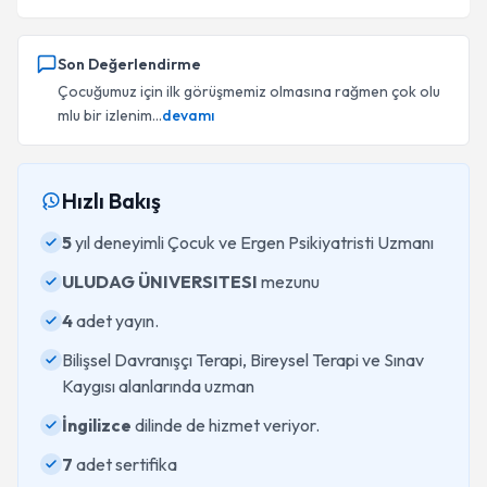
Son Değerlendirme
Çocuğumuz için ilk görüşmemiz olmasına rağmen çok olu
mlu bir izlenim...
devamı
Hızlı Bakış
5
yıl deneyimli Çocuk ve Ergen Psikiyatristi Uzmanı
ULUDAG ÜNIVERSITESI
mezunu
4
adet yayın.
Bilişsel Davranışçı Terapi, Bireysel Terapi ve Sınav
Kaygısı alanlarında uzman
İngilizce
dilinde de hizmet veriyor.
7
adet sertifika