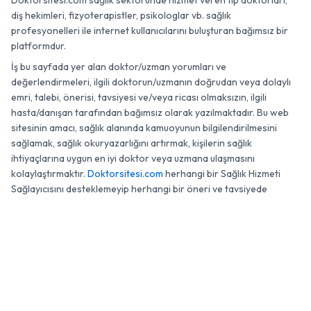
Doktorsitesi.com sağlık sektöründe hizmet veren tıp doktorları,
diş hekimleri, fizyoterapistler, psikologlar vb. sağlık
profesyonelleri ile internet kullanıcılarını buluşturan bağımsız bir
platformdur.
İş bu sayfada yer alan doktor/uzman yorumları ve
değerlendirmeleri, ilgili doktorun/uzmanın doğrudan veya dolaylı
emri, talebi, önerisi, tavsiyesi ve/veya ricası olmaksızın, ilgili
hasta/danışan tarafından bağımsız olarak yazılmaktadır. Bu web
sitesinin amacı, sağlık alanında kamuoyunun bilgilendirilmesini
sağlamak, sağlık okuryazarlığını artırmak, kişilerin sağlık
ihtiyaçlarına uygun en iyi doktor veya uzmana ulaşmasını
kolaylaştırmaktır.
Doktorsitesi.com
herhangi bir Sağlık Hizmeti
Sağlayıcısını desteklemeyip herhangi bir öneri ve tavsiyede
bulunmamaktadır.
0 (850) 811 63 40
Randevu
© 2007 - 2026 Doktorsitesi.com. Tüm Hakları Saklıdır.