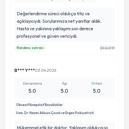
Değerlendirme süreci oldukça titiz ve
açıklayıcıydı. Sorularımıza net yanıtlar aldık.
Hasta ve yakınına yaklaşımı son derece
profesyonel ve güven vericiydi.
Randevu sonrası
Şikayet Et
B*** Y***
03.04.2026
Zamanlama
İlgi
Ortam
5.0
5.0
5.0
Obsesif Kompulsif Bozukluklar
Uzm. Dr. Nazmi Akkuzu Çocuk ve Ergen Psikiyatristi
Mükemmel etik bir doktor. Yaklaşım oldukça iyi.