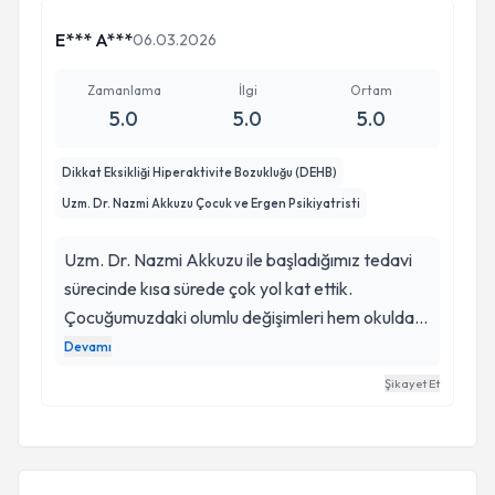
E*** A***
06.03.2026
Zamanlama
İlgi
Ortam
5.0
5.0
5.0
Dikkat Eksikliği Hiperaktivite Bozukluğu (DEHB)
Uzm. Dr. Nazmi Akkuzu Çocuk ve Ergen Psikiyatristi
Uzm. Dr. Nazmi Akkuzu ile başladığımız tedavi
sürecinde kısa sürede çok yol kat ettik.
Çocuğumuzdaki olumlu değişimleri hem okulda
hem evde net bir şekilde gözlemliyoruz.
Devamı
Ebeveynlere karşı sergilediği sabırlı, açıklayıcı
Şikayet Et
tutumu içimizi çok rahatlattı. Profesyonel
yaklaşımıyla bizi çok etkileyen bir hekim. Herşey
için teşekkür ederiz. "Bu alanda destek arayan
tüm ailelere gönül rahatlığıyla tavsiye ederim. "