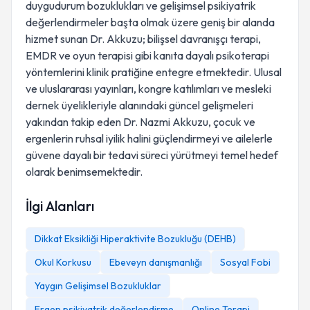
duygudurum bozuklukları ve gelişimsel psikiyatrik
değerlendirmeler başta olmak üzere geniş bir alanda
hizmet sunan Dr. Akkuzu; bilişsel davranışçı terapi,
EMDR ve oyun terapisi gibi kanıta dayalı psikoterapi
yöntemlerini klinik pratiğine entegre etmektedir. Ulusal
ve uluslararası yayınları, kongre katılımları ve mesleki
dernek üyelikleriyle alanındaki güncel gelişmeleri
yakından takip eden Dr. Nazmi Akkuzu, çocuk ve
ergenlerin ruhsal iyilik halini güçlendirmeyi ve ailelerle
güvene dayalı bir tedavi süreci yürütmeyi temel hedef
olarak benimsemektedir.
İlgi Alanları
Dikkat Eksikliği Hiperaktivite Bozukluğu (DEHB)
Okul Korkusu
Ebeveyn danışmanlığı
Sosyal Fobi
Yaygın Gelişimsel Bozukluklar
Ergen psikiyatrik değerlendirme
Online Terapi