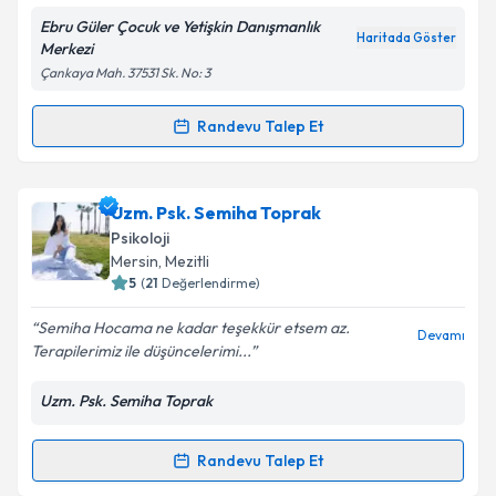
Ebru Güler Çocuk ve Yetişkin Danışmanlık
Haritada Göster
Merkezi
Kişisel verilerimin işlenmesine ilişkin
Aydınlatma
Çankaya Mah. 37531 Sk. No: 3
Metni
'ni okudum ve kişisel verilerimin belirtilen
kapsamda işlenmesini kabul ediyorum.
Randevu Talep Et
Randevu Takvimi Talebi
Takvim Talebini Gönder
Aile Danışmanı Ebru Güler
için randevu takvimi
Uzm. Psk. Semiha Toprak
talebi oluşturun. Size bu uzmandan randevu almanız
Psikoloji
için bir takvim hazırlandığında e-posta ile
Mersin
, Mezitli
bilgilendireceğiz.
5
(
21
Değerlendirme)
E-posta Adresiniz
Semiha Hocama ne kadar teşekkür etsem az.
Devamı
Terapilerimiz ile düşüncelerimi...
Uzm. Psk. Semiha Toprak
Kişisel verilerimin işlenmesine ilişkin
Aydınlatma
Metni
'ni okudum ve kişisel verilerimin belirtilen
Randevu Talep Et
Randevu Takvimi Talebi
kapsamda işlenmesini kabul ediyorum.