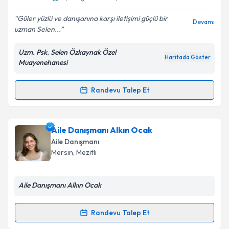
E-posta Adresiniz
Güler yüzlü ve danışanına karşı iletişimi güçlü bir
Devamı
uzman Selen...
Uzm. Psk. Selen Özkaynak Özel
Kişisel verilerimin işlenmesine ilişkin
Aydınlatma
Haritada Göster
Muayenehanesi
Metni
'ni okudum ve kişisel verilerimin belirtilen
kapsamda işlenmesini kabul ediyorum.
Randevu Talep Et
Randevu Takvimi Talebi
Takvim Talebini Gönder
Uzm. Psk. Selen Özkaynak
için randevu takvimi
Aile Danışmanı Alkın Ocak
talebi oluşturun. Size bu uzmandan randevu almanız
Aile Danışmanı
için bir takvim hazırlandığında e-posta ile
Mersin
, Mezitli
bilgilendireceğiz.
E-posta Adresiniz
Aile Danışmanı Alkın Ocak
Randevu Talep Et
Randevu Takvimi Talebi