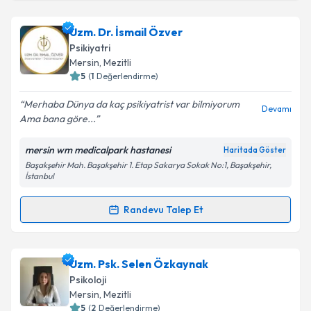
Takvim Talebini Gönder
Uzm. Psk. Semiha Toprak
için randevu takvimi talebi
Uzm. Dr. İsmail Özver
oluşturun. Size bu uzmandan randevu almanız için bir
Psikiyatri
takvim hazırlandığında e-posta ile bilgilendireceğiz.
Mersin
, Mezitli
5
(
1
Değerlendirme)
E-posta Adresiniz
Merhaba Dünya da kaç psikiyatrist var bilmiyorum
Devamı
Ama bana göre...
mersin wm medicalpark hastanesi
Haritada Göster
Kişisel verilerimin işlenmesine ilişkin
Aydınlatma
Başakşehir Mah. Başakşehir 1. Etap Sakarya Sokak No:1, Başakşehir,
Metni
'ni okudum ve kişisel verilerimin belirtilen
İstanbul
kapsamda işlenmesini kabul ediyorum.
Randevu Talep Et
Randevu Takvimi Talebi
Takvim Talebini Gönder
Uzm. Dr. İsmail Özver
için randevu takvimi talebi
Uzm. Psk. Selen Özkaynak
oluşturun. Size bu uzmandan randevu almanız için bir
Psikoloji
takvim hazırlandığında e-posta ile bilgilendireceğiz.
Mersin
, Mezitli
5
(
2
Değerlendirme)