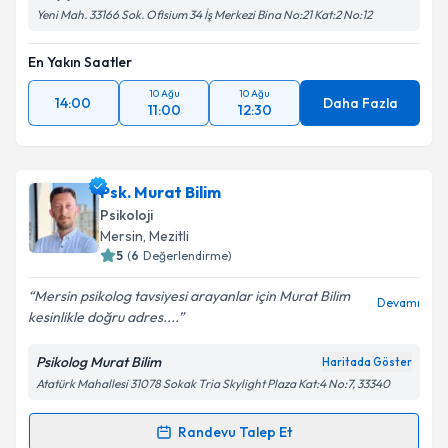
Yeni Mah. 33166 Sok. Ofisium 34 İş Merkezi Bina No:21 Kat:2 No:12
En Yakın Saatler
10 Ağu
10 Ağu
14:00
Daha Fazla
11:00
12:30
Psk. Murat Bilim
Psikoloji
Mersin
, Mezitli
5
(
6
Değerlendirme)
Mersin psikolog tavsiyesi arayanlar için Murat Bilim
Devamı
kesinlikle doğru adres....
Psikolog Murat Bilim
Haritada Göster
Atatürk Mahallesi 31078 Sokak Tria Skylight Plaza Kat:4 No:7, 33340
Randevu Talep Et
Randevu Takvimi Talebi