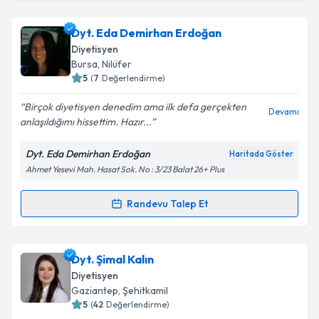
kapsamda işlenmesini kabul ediyorum.
Dyt. Seren Bekçi
için randevu takvimi talebi
Dyt. Eda Demirhan Erdoğan
oluşturun. Size bu uzmandan randevu almanız için bir
Takvim Talebini Gönder
Diyetisyen
takvim hazırlandığında e-posta ile bilgilendireceğiz.
Bursa
,
Nilüfer
5
(
7
Değerlendirme)
E-posta Adresiniz
Birçok diyetisyen denedim ama ilk defa gerçekten
Devamı
anlaşıldığımı hissettim. Hazır...
Dyt. Eda Demirhan Erdoğan
Haritada Göster
Kişisel verilerimin işlenmesine ilişkin
Aydınlatma
Ahmet Yesevi Mah. Hasat Sok. No : 3/23 Balat 26+ Plus
Metni
'ni okudum ve kişisel verilerimin belirtilen
kapsamda işlenmesini kabul ediyorum.
Randevu Talep Et
Randevu Takvimi Talebi
Takvim Talebini Gönder
Dyt. Eda Demirhan Erdoğan
için randevu takvimi
Dyt. Şimal Kalın
talebi oluşturun. Size bu uzmandan randevu almanız
Diyetisyen
için bir takvim hazırlandığında e-posta ile
Gaziantep
,
Şehitkamil
bilgilendireceğiz.
5
(
42
Değerlendirme)