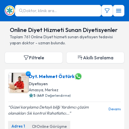
Doktor, klinik ara...
Online Diyet Hizmeti Sunan Diyetisyenler
Toplam
761
Online Diyet hizmeti sunan diyetisyen
tedavisi
yapan doktor - uzman bulundu.
Filtrele
Akıllı Sıralama
Dyt. Mehmet Öztürk
Diyetisyen
Amasya
,
Merkez
5
(
449
Değerlendirme)
Güzel karşılama Detaylı bilği Yardımcı çözüm
Devamı
olanakları Sık kontrol Rahatlatıcı...
Adres
1
Online Görüşme