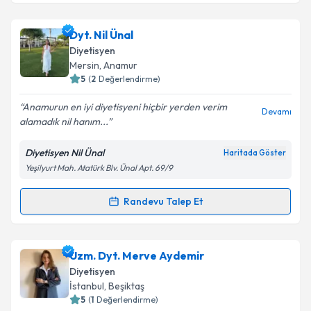
Takvim Talebini Gönder
Dyt. Feyza Nur Altun
için randevu takvimi talebi
Dyt. Nil Ünal
oluşturun. Size bu uzmandan randevu almanız için bir
Diyetisyen
takvim hazırlandığında e-posta ile bilgilendireceğiz.
Mersin
,
Anamur
5
(
2
Değerlendirme)
E-posta Adresiniz
Anamurun en iyi diyetisyeni hiçbir yerden verim
Devamı
alamadık nil hanım...
Diyetisyen Nil Ünal
Haritada Göster
Kişisel verilerimin işlenmesine ilişkin
Aydınlatma
Yeşilyurt Mah. Atatürk Blv. Ünal Apt. 69/9
Metni
'ni okudum ve kişisel verilerimin belirtilen
kapsamda işlenmesini kabul ediyorum.
Randevu Talep Et
Randevu Takvimi Talebi
Takvim Talebini Gönder
Dyt. Nil Ünal
için randevu takvimi talebi oluşturun.
Uzm. Dyt. Merve Aydemir
Size bu uzmandan randevu almanız için bir takvim
Diyetisyen
hazırlandığında e-posta ile bilgilendireceğiz.
İstanbul
,
Beşiktaş
5
(
1
Değerlendirme)
E-posta Adresiniz