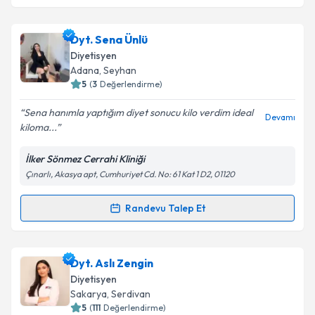
Dyt. Sena Ünlü
Diyetisyen
Adana
,
Seyhan
5
(
3
Değerlendirme)
Sena hanımla yaptığım diyet sonucu kilo verdim ideal
Devamı
kiloma...
İlker Sönmez Cerrahi Kliniği
Çınarlı, Akasya apt, Cumhuriyet Cd. No: 61 Kat 1 D2, 01120
Randevu Talep Et
Randevu Takvimi Talebi
Dyt. Sena Ünlü
için randevu takvimi talebi oluşturun.
Dyt. Aslı Zengin
Size bu uzmandan randevu almanız için bir takvim
Diyetisyen
hazırlandığında e-posta ile bilgilendireceğiz.
Sakarya
,
Serdivan
5
(
111
Değerlendirme)