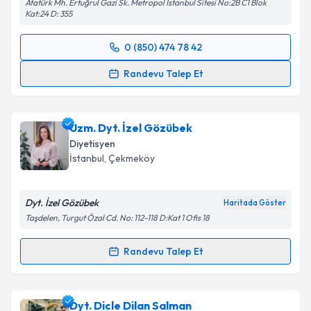
Atatürk Mh. Ertuğrul Gazi Sk. Metropol İstanbul Sitesi No:2B C1 Blok
Kat:24 D: 355
0 (850) 474 78 42
Randevu Takvimi Talebi
Randevu Talep Et
Uzm. Dyt. Nebile Dertli
için randevu takvimi talebi
oluşturun. Size bu uzmandan randevu almanız için bir
Uzm. Dyt. İzel Gözübek
takvim hazırlandığında e-posta ile bilgilendireceğiz.
Diyetisyen
E-posta Adresiniz
İstanbul
,
Çekmeköy
Dyt. İzel Gözübek
Haritada Göster
Taşdelen, Turgut Özal Cd. No: 112-118 D:Kat 1 Ofis 18
Kişisel verilerimin işlenmesine ilişkin
Aydınlatma
Metni
'ni okudum ve kişisel verilerimin belirtilen
Randevu Talep Et
kapsamda işlenmesini kabul ediyorum.
Randevu Takvimi Talebi
Takvim Talebini Gönder
Uzm. Dyt. İzel Gözübek
için randevu takvimi talebi
Dyt. Dicle Dilan Salman