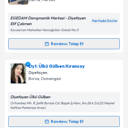
E-posta Adresiniz
EGEDAM Danışmanlık Merkezi - Diyetisyen
Haritada Göster
Elif Çakmen
Kocasinan Mahallesi Vanioğulları Sokak No:3
Kişisel verilerimin işlenmesine ilişkin
Aydınlatma
Metni
'ni okudum ve kişisel verilerimin belirtilen
Randevu Talep Et
Randevu Takvimi Talebi
kapsamda işlenmesini kabul ediyorum.
Dyt. Elif Çakmen
için randevu takvimi talebi
Dyt. Ülkü Gülben Kıransoy
Takvim Talebini Gönder
oluşturun. Size bu uzmandan randevu almanız için bir
Diyetisyen
takvim hazırlandığında e-posta ile bilgilendireceğiz.
Bursa
,
Osmangazi
E-posta Adresiniz
Diyetisyen Ülkü Gülben
Orhanbey Mh. R.Şefik Bursalı Cd. Başak İş Hanı, No:26 k:2 d:22 (Heykel
Kafkas Pastanesi Arası)
Kişisel verilerimin işlenmesine ilişkin
Aydınlatma
Randevu Talep Et
Metni
'ni okudum ve kişisel verilerimin belirtilen
Randevu Takvimi Talebi