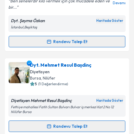
Ben senelerdir kilo vermek için çok mücadele eden ve
Devamı
bir...
Dyt. Şeyma Özkan
Haritada Göster
Kişisel verilerimin işlenmesine ilişkin
Aydınlatma
İstanbul,Beşiktaş
Metni
'ni okudum ve kişisel verilerimin belirtilen
kapsamda işlenmesini kabul ediyorum.
Randevu Talep Et
Randevu Takvimi Talebi
Takvim Talebini Gönder
Dyt. Şeyma Özkan
için randevu takvimi talebi
Dyt. Mehmet Resul Bașdinç
oluşturun. Size bu uzmandan randevu almanız için bir
Diyetisyen
takvim hazırlandığında e-posta ile bilgilendireceğiz.
Bursa
,
Nilüfer
5
(
1
Değerlendirme)
E-posta Adresiniz
Diyetisyen Mehmet Resul Başdinç
Haritada Göster
Fethiye mahallesi Fatih Sultan Bulvarı Bulvar iş merkezi Kat 2 No 12
Nilüfer Bursa
Kişisel verilerimin işlenmesine ilişkin
Aydınlatma
Metni
'ni okudum ve kişisel verilerimin belirtilen
Randevu Talep Et
Randevu Takvimi Talebi
kapsamda işlenmesini kabul ediyorum.