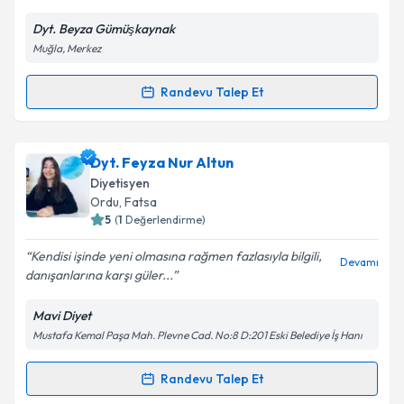
Dyt. Beyza Gümüşkaynak
Muğla, Merkez
Randevu Talep Et
Randevu Takvimi Talebi
Dyt. Beyza Gümüşkaynak
için randevu takvimi talebi
Dyt. Feyza Nur Altun
oluşturun. Size bu uzmandan randevu almanız için bir
Diyetisyen
takvim hazırlandığında e-posta ile bilgilendireceğiz.
Ordu
,
Fatsa
5
(
1
Değerlendirme)
E-posta Adresiniz
Kendisi işinde yeni olmasına rağmen fazlasıyla bilgili,
Devamı
danışanlarına karşı güler...
Mavi Diyet
Kişisel verilerimin işlenmesine ilişkin
Aydınlatma
Mustafa Kemal Paşa Mah. Plevne Cad. No:8 D:201 Eski Belediye İş Hanı
Metni
'ni okudum ve kişisel verilerimin belirtilen
kapsamda işlenmesini kabul ediyorum.
Randevu Talep Et
Randevu Takvimi Talebi