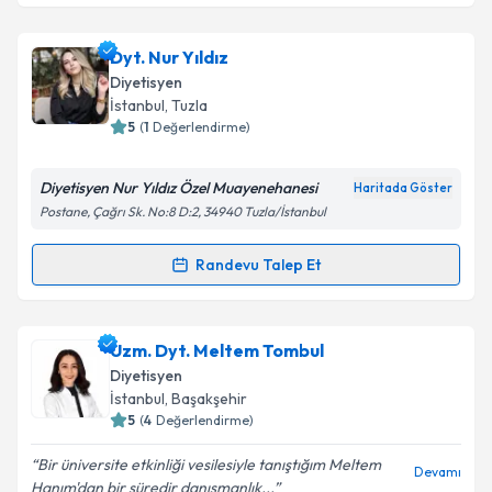
Takvim Talebini Gönder
Dyt. Mehmet Resul Bașdinç
için randevu takvimi
Dyt. Nur Yıldız
talebi oluşturun. Size bu uzmandan randevu almanız
Diyetisyen
için bir takvim hazırlandığında e-posta ile
İstanbul
,
Tuzla
bilgilendireceğiz.
5
(
1
Değerlendirme)
E-posta Adresiniz
Diyetisyen Nur Yıldız Özel Muayenehanesi
Haritada Göster
Postane, Çağrı Sk. No:8 D:2, 34940 Tuzla/İstanbul
Randevu Talep Et
Randevu Takvimi Talebi
Kişisel verilerimin işlenmesine ilişkin
Aydınlatma
Metni
'ni okudum ve kişisel verilerimin belirtilen
kapsamda işlenmesini kabul ediyorum.
Dyt. Nur Yıldız
için randevu takvimi talebi oluşturun.
Uzm. Dyt. Meltem Tombul
Size bu uzmandan randevu almanız için bir takvim
Diyetisyen
Takvim Talebini Gönder
hazırlandığında e-posta ile bilgilendireceğiz.
İstanbul
,
Başakşehir
5
(
4
Değerlendirme)
E-posta Adresiniz
Bir üniversite etkinliği vesilesiyle tanıştığım Meltem
Devamı
Hanım'dan bir süredir danışmanlık...