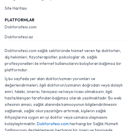
Site Haritası
PLATFORMLAR
Doktorsitesi.com
Doktorsitesi.az
Doktorsitesi.com sağlık sektöründe hizmet veren tıp doktorları,
diş hekimleri, fizyoterapistler, psikologlar vb. sağlık
profesyonelleri ile internet kullanıcılarını buluşturan bağımsız bir
platformdur.
İş bu sayfada yer alan doktor/uzman yorumları ve
değerlendirmeleri, ilgili doktorun/uzmanın doğrudan veya dolaylı
emri, talebi, önerisi, tavsiyesi ve/veya ricası olmaksızın, ilgili
hasta/danışan tarafından bağımsız olarak yazılmaktadır. Bu web
sitesinin amacı, sağlık alanında kamuoyunun bilgilendirilmesini
sağlamak, sağlık okuryazarlığını artırmak, kişilerin sağlık
ihtiyaçlarına uygun en iyi doktor veya uzmana ulaşmasını
kolaylaştırmaktır.
Doktorsitesi.com
herhangi bir Sağlık Hizmeti
Sağlayıcısını desteklemeyip herhangi bir öneri ve tavsiyede