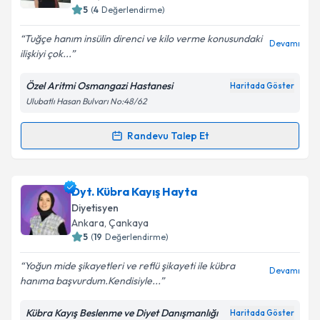
bilgilendireceğiz.
5
(
4
Değerlendirme)
E-posta Adresiniz
Tuğçe hanım insülin direnci ve kilo verme konusundaki
Devamı
ilişkiyi çok...
Özel Aritmi Osmangazi Hastanesi
Haritada Göster
Ulubatlı Hasan Bulvarı No:48/62
Kişisel verilerimin işlenmesine ilişkin
Aydınlatma
Metni
'ni okudum ve kişisel verilerimin belirtilen
kapsamda işlenmesini kabul ediyorum.
Randevu Talep Et
Randevu Takvimi Talebi
Takvim Talebini Gönder
Dyt. Tuğçe Yılmaz
için randevu takvimi talebi
Dyt. Kübra Kayış Hayta
oluşturun. Size bu uzmandan randevu almanız için bir
Diyetisyen
takvim hazırlandığında e-posta ile bilgilendireceğiz.
Ankara
,
Çankaya
5
(
19
Değerlendirme)
E-posta Adresiniz
Yoğun mide şikayetleri ve reflü şikayeti ile kübra
Devamı
hanıma başvurdum.Kendisiyle...
Kübra Kayış Beslenme ve Diyet Danışmanlığı
Haritada Göster
Kişisel verilerimin işlenmesine ilişkin
Aydınlatma