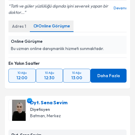
E-posta Adresiniz
Tatlı ve güler yüzlülüğü dışında işini severek yapan bir
Devamı
doktor...
Online Görüşme
Adres
1
Kişisel verilerimin işlenmesine ilişkin
Aydınlatma
Metni
'ni okudum ve kişisel verilerimin belirtilen
Online Görüşme
kapsamda işlenmesini kabul ediyorum.
Bu uzman online danışmanlık hizmeti sunmaktadır.
En Yakın Saatler
Takvim Talebini Gönder
10 Ağu
10 Ağu
10 Ağu
Daha Fazla
12:00
12:30
13:00
Dyt. Sena Sevim
Diyetisyen
Batman
,
Merkez