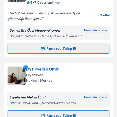
5
(
7
Değerlendirme)
E-posta Adresiniz
Tertipli ve düzenli ofisini çok beğendim. İşine
Devamı
gösterdiği özen için...
Şevval Efe Özel Muayenehanesi
Haritada Göster
Kişisel verilerimin işlenmesine ilişkin
Aydınlatma
Barış Mah. Defne Sok. Defne Aprt. No:10 İç kapı No:7
Metni
'ni okudum ve kişisel verilerimin belirtilen
kapsamda işlenmesini kabul ediyorum.
Randevu Talep Et
Randevu Takvimi Talebi
Takvim Talebini Gönder
Dyt. Şevval Efe Karaçay
için randevu takvimi talebi
Dyt. Melisa Ümit
oluşturun. Size bu uzmandan randevu almanız için bir
Diyetisyen
takvim hazırlandığında e-posta ile bilgilendireceğiz.
Hakkari
,
Merkez
E-posta Adresiniz
Diyetisyen Melisa Ümit
Haritada Göster
Pehlivan, Rüya Plaza, Çölemerik Caddesi D:Kat:5
Kişisel verilerimin işlenmesine ilişkin
Aydınlatma
Randevu Talep Et