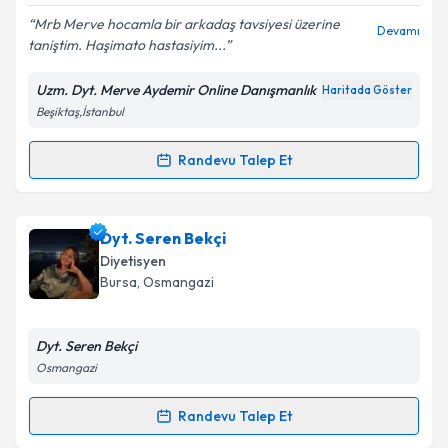
Mrb Merve hocamla bir arkadaş tavsiyesi üzerine
Devamı
taniştim. Haşimato hastasiyim...
Uzm. Dyt. Merve Aydemir Online Danışmanlık
Haritada Göster
Kişisel verilerimin işlenmesine ilişkin
Aydınlatma
Beşiktaş,İstanbul
Metni
'ni okudum ve kişisel verilerimin belirtilen
kapsamda işlenmesini kabul ediyorum.
Randevu Talep Et
Randevu Takvimi Talebi
Takvim Talebini Gönder
Uzm. Dyt. Merve Aydemir
için randevu takvimi talebi
Dyt. Seren Bekçi
oluşturun. Size bu uzmandan randevu almanız için bir
Diyetisyen
takvim hazırlandığında e-posta ile bilgilendireceğiz.
Bursa
,
Osmangazi
E-posta Adresiniz
Dyt. Seren Bekçi
Osmangazi
Kişisel verilerimin işlenmesine ilişkin
Aydınlatma
Randevu Talep Et
Randevu Takvimi Talebi
Metni
'ni okudum ve kişisel verilerimin belirtilen