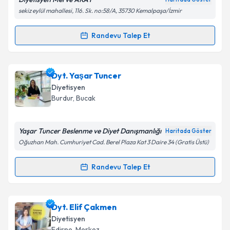
sekiz eylül mahallesi, 116. Sk. no:58/A, 35730 Kemalpaşa/İzmir
Kişisel verilerimin işlenmesine ilişkin
Aydınlatma
Randevu Talep Et
Randevu Takvimi Talebi
Metni
'ni okudum ve kişisel verilerimin belirtilen
kapsamda işlenmesini kabul ediyorum.
Dyt. Merve Akay
için randevu takvimi talebi
Dyt. Yaşar Tuncer
oluşturun. Size bu uzmandan randevu almanız için bir
Takvim Talebini Gönder
Diyetisyen
takvim hazırlandığında e-posta ile bilgilendireceğiz.
Burdur
,
Bucak
E-posta Adresiniz
Yaşar Tuncer Beslenme ve Diyet Danışmanlığı
Haritada Göster
Oğuzhan Mah. Cumhuriyet Cad. Berel Plaza Kat 3 Daire 34 (Gratis Üstü)
Kişisel verilerimin işlenmesine ilişkin
Aydınlatma
Randevu Talep Et
Randevu Takvimi Talebi
Metni
'ni okudum ve kişisel verilerimin belirtilen
kapsamda işlenmesini kabul ediyorum.
Dyt. Yaşar Tuncer
için randevu takvimi talebi
Dyt. Elif Çakmen
oluşturun. Size bu uzmandan randevu almanız için bir
Takvim Talebini Gönder
Diyetisyen
takvim hazırlandığında e-posta ile bilgilendireceğiz.
Edirne
,
Merkez