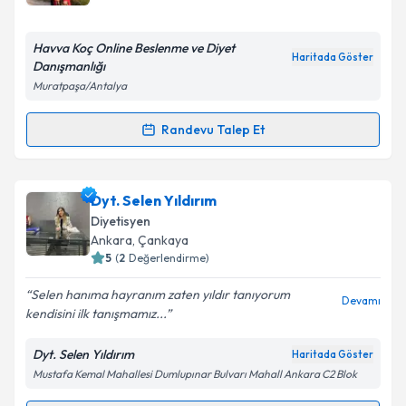
E-posta Adresiniz
Havva Koç Online Beslenme ve Diyet
Haritada Göster
Danışmanlığı
Muratpaşa/Antalya
Kişisel verilerimin işlenmesine ilişkin
Aydınlatma
Metni
'ni okudum ve kişisel verilerimin belirtilen
Randevu Talep Et
Randevu Takvimi Talebi
kapsamda işlenmesini kabul ediyorum.
Dyt. Havva Koç
için randevu takvimi talebi oluşturun.
Dyt. Selen Yıldırım
Takvim Talebini Gönder
Size bu uzmandan randevu almanız için bir takvim
Diyetisyen
hazırlandığında e-posta ile bilgilendireceğiz.
Ankara
,
Çankaya
5
(
2
Değerlendirme)
E-posta Adresiniz
Selen hanıma hayranım zaten yıldır tanıyorum
Devamı
kendisini ilk tanışmamız...
Dyt. Selen Yıldırım
Haritada Göster
Kişisel verilerimin işlenmesine ilişkin
Aydınlatma
Mustafa Kemal Mahallesi Dumlupınar Bulvarı Mahall Ankara C2 Blok
Metni
'ni okudum ve kişisel verilerimin belirtilen
kapsamda işlenmesini kabul ediyorum.