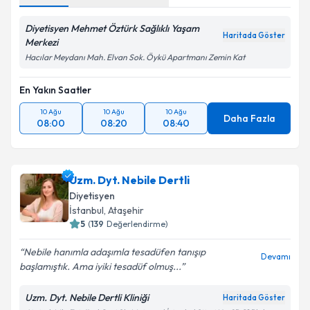
Diyetisyen Mehmet Öztürk Sağlıklı Yaşam
Haritada Göster
Merkezi
Hacılar Meydanı Mah. Elvan Sok. Öykü Apartmanı Zemin Kat
En Yakın Saatler
10 Ağu
10 Ağu
10 Ağu
Daha Fazla
08:00
08:20
08:40
Uzm. Dyt. Nebile Dertli
Diyetisyen
İstanbul
,
Ataşehir
5
(
139
Değerlendirme)
Nebile hanımla adaşımla tesadüfen tanışıp
Devamı
başlamıştık. Ama iyiki tesadüf olmuş...
Uzm. Dyt. Nebile Dertli Kliniği
Haritada Göster