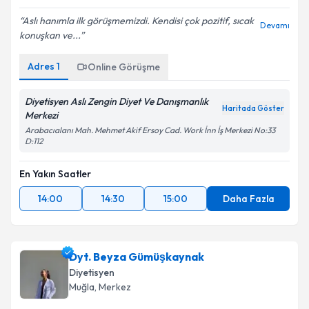
E-posta Adresiniz
Aslı hanımla ilk görüşmemizdi. Kendisi çok pozitif, sıcak
Devamı
konuşkan ve...
Adres
1
Online Görüşme
Kişisel verilerimin işlenmesine ilişkin
Aydınlatma
Metni
'ni okudum ve kişisel verilerimin belirtilen
kapsamda işlenmesini kabul ediyorum.
Diyetisyen Aslı Zengin Diyet Ve Danışmanlık
Haritada Göster
Merkezi
Arabacıalanı Mah. Mehmet Akif Ersoy Cad. Work İnn İş Merkezi No:33
Takvim Talebini Gönder
D:112
En Yakın Saatler
14:00
14:30
15:00
Daha Fazla
Dyt. Beyza Gümüşkaynak
Diyetisyen
Muğla
,
Merkez