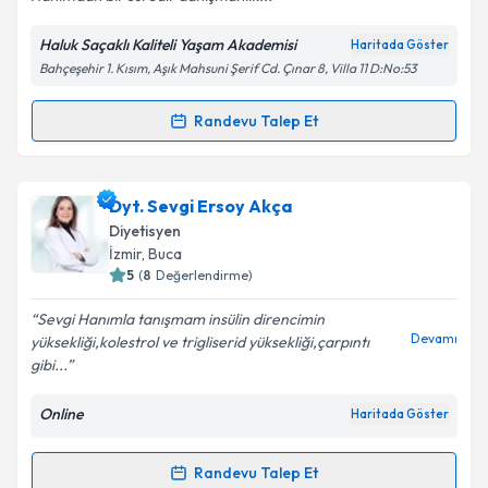
Haluk Saçaklı Kaliteli Yaşam Akademisi
Haritada Göster
Kişisel verilerimin işlenmesine ilişkin
Aydınlatma
Bahçeşehir 1. Kısım, Aşık Mahsuni Şerif Cd. Çınar 8, Villa 11 D:No:53
Metni
'ni okudum ve kişisel verilerimin belirtilen
kapsamda işlenmesini kabul ediyorum.
Randevu Talep Et
Randevu Takvimi Talebi
Takvim Talebini Gönder
Uzm. Dyt. Meltem Tombul
için randevu takvimi
Dyt. Sevgi Ersoy Akça
talebi oluşturun. Size bu uzmandan randevu almanız
Diyetisyen
için bir takvim hazırlandığında e-posta ile
İzmir
,
Buca
bilgilendireceğiz.
5
(
8
Değerlendirme)
E-posta Adresiniz
Sevgi Hanımla tanışmam insülin direncimin
Devamı
yüksekliği,kolestrol ve trigliserid yüksekliği,çarpıntı
gibi...
Online
Haritada Göster
Kişisel verilerimin işlenmesine ilişkin
Aydınlatma
Metni
'ni okudum ve kişisel verilerimin belirtilen
kapsamda işlenmesini kabul ediyorum.
Randevu Talep Et
Randevu Takvimi Talebi