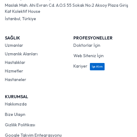
Maslak Mah. Ahi Evran Cd. A.O.S 55 Sokak No:2 Aksoy Plaza Giriş
Kat Kolektif House
İstanbul, Türkiye
SAĞLIK
PROFESYONELLER
Uzmanlar
Doktorlar İçin
Uzmanlık Alanları
Web Siteniz İçin
Hastalıklar
Kariyer
İşe Alım
Hizmetler
Hastaneler
KURUMSAL
Hakkımızda
Bize Ulaşın
Gizlilik Politikası
Google Takvim Entegrasyonu