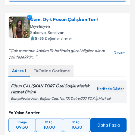
Takvim Talebini Gönder
Dyt. Sevgi Ersoy Akça
için randevu takvimi talebi
Uzm. Dyt. Füsun Çalışkan Tort
oluşturun. Size bu uzmandan randevu almanız için bir
Diyetisyen
takvim hazırlandığında e-posta ile bilgilendireceğiz.
Sakarya
,
Serdivan
5
(
35
Değerlendirme)
E-posta Adresiniz
Çok memnun kaldım ilk haftada güzel bilgiler alındı
Devamı
çok teşekkür...
Adres
1
Online Görüşme
Kişisel verilerimin işlenmesine ilişkin
Aydınlatma
Metni
'ni okudum ve kişisel verilerimin belirtilen
kapsamda işlenmesini kabul ediyorum.
Füsun ÇALIŞKAN TORT Özel Sağlık Meslek
Haritada Göster
Hizmet Birimi
Bahçelievler Mah. Bağlar Cad. No:101 Daire:207 TOK İş Merkezi
Takvim Talebini Gönder
En Yakın Saatler
10 Ağu
10 Ağu
10 Ağu
Daha Fazla
09:30
10:00
10:30