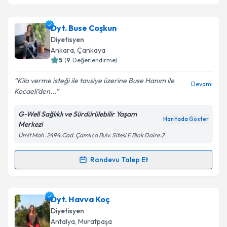
kapsamda işlenmesini kabul ediyorum.
Dyt. Ülkü Gülben Kıransoy
için randevu takvimi
Dyt. Buse Coşkun
Takvim Talebini Gönder
talebi oluşturun. Size bu uzmandan randevu almanız
Diyetisyen
için bir takvim hazırlandığında e-posta ile
Ankara
,
Çankaya
bilgilendireceğiz.
5
(
9
Değerlendirme)
E-posta Adresiniz
Kilo verme isteği ile tavsiye üzerine Buse Hanım ile
Devamı
Kocaeli’den...
G-Well Sağlıklı ve Sürdürülebilir Yaşam
Haritada Göster
Merkezi
Kişisel verilerimin işlenmesine ilişkin
Aydınlatma
Ümit Mah. 2494.Cad. Çamlıca Bulv. Sitesi E Blok Daire:2
Metni
'ni okudum ve kişisel verilerimin belirtilen
kapsamda işlenmesini kabul ediyorum.
Randevu Talep Et
Randevu Takvimi Talebi
Takvim Talebini Gönder
Dyt. Buse Coşkun
için randevu takvimi talebi
Dyt. Havva Koç
oluşturun. Size bu uzmandan randevu almanız için bir
Diyetisyen
takvim hazırlandığında e-posta ile bilgilendireceğiz.
Antalya
,
Muratpaşa