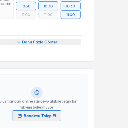
palıdır
10:30
10:30
10:30
11:00
11:00
11:00
Daha Fazla Göster
akvimi Talebi
han Topal
için randevu takvimi talebi oluşturun. Size
 randevu almanız için bir takvim hazırlandığında e-
lgilendireceğiz.
resiniz
u uzmandan online randevu alabileceğin bir
takvimi bulunmuyor.
Randevu Talep Et
 verilerimin işlenmesine ilişkin
Aydınlatma Metni
'ni
akvimi Talebi
 ve kişisel verilerimin belirtilen kapsamda