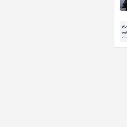
Fo
İnö
/ 12