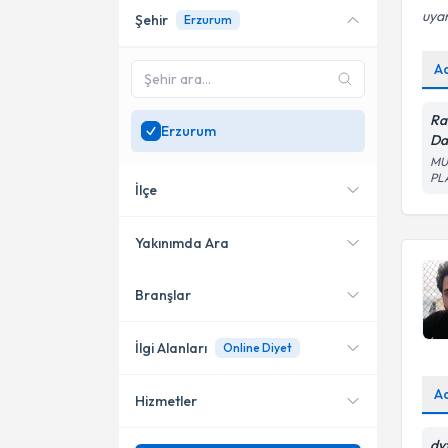
uyar
Şehir
Erzurum
Online danışmanlık sunan
uzmanları göster
A
Sadece
Erzurum
bölgesinde uzman ara
Ra
Erzurum
Da
MU
PL
İlçe
Yakınımda Ara
Branşlar
Konumuma yakın uzmanları
Aziziye(Ilıca)
göster
Yakutiye
İlgi Alanları
Online Diyet
A
Hizmetler
Diyetisyen
dy