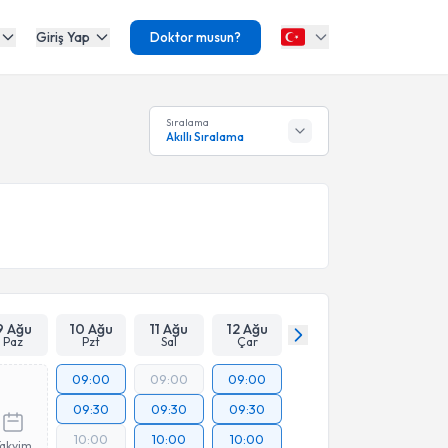
Giriş Yap
Doktor musun?
Sıralama
Akıllı Sıralama
9 Ağu
10 Ağu
11 Ağu
12 Ağu
Paz
Pzt
Sal
Çar
09:00
09:00
09:00
09:30
09:30
09:30
10:00
10:00
10:00
Takvim