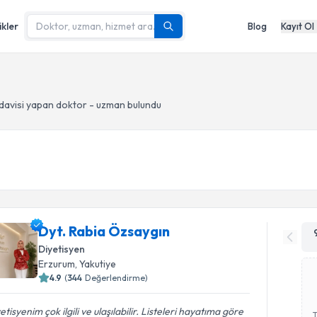
ikler
Blog
Kayıt Ol
davisi yapan doktor - uzman bulundu
Dyt. Rabia Özsaygın
Diyetisyen
Erzurum
, Yakutiye
4.9
(
344
Değerlendirme)
etisyenim çok ilgili ve ulaşılabilir. Listeleri hayatıma göre