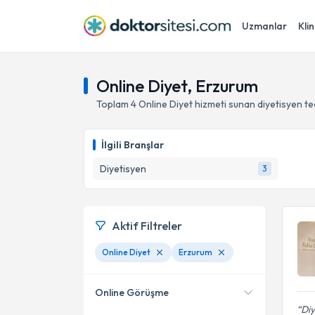
Uzmanlar
Klin
Online Diyet, Erzurum
Toplam
4
Online Diyet hizmeti sunan diyetisyen
te
İlgili Branşlar
Diyetisyen
3
Aktif Filtreler
Online Diyet
Erzurum
Online Görüşme
Diy