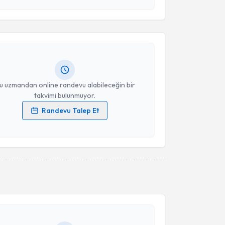
esini kabul ediyorum.
Taşdemir
için randevu takvimi talebi oluşturun. Size bu
Takvim Talebini Gönder
ndevu almanız için bir takvim hazırlandığında e-
lgilendireceğiz.
resiniz
u uzmandan online randevu alabileceğin bir
takvimi bulunmuyor.
Randevu Talep Et
 verilerimin işlenmesine ilişkin
Aydınlatma Metni
'ni
 ve kişisel verilerimin belirtilen kapsamda
esini kabul ediyorum.
akvimi Talebi
Takvim Talebini Gönder
 Şenyuva
için randevu takvimi talebi oluşturun. Size bu
ndevu almanız için bir takvim hazırlandığında e-
lgilendireceğiz.