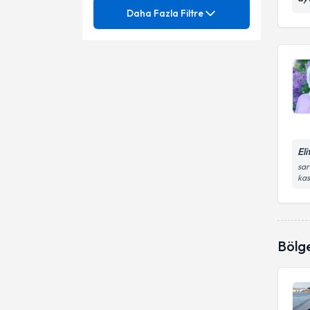
Mezuniyet
Gebelik Dönemi Beslenmesi
Daha Fazla Filtre
Kilo Alma
Ünvan
Diyabet diyeti
Online Diyet
Gebelik ve beslenme
ATATÜRK ÜNİVERSİTESİ
Aşırı Kilo Alımı
Kilo alma diyetleri
GUMUSHANE UNIVERSITESI
Dyt.
Diyabet (Şeker) Hastalığı Ve
Sağlıklı kilo alma
Diyeti
Eli
Diyet Ve Doğru Beslenme
Zayıflama programı
sar
kas
Doğum Sonrası Ve Emzikli
Bariatrik diyetisyen
Beslenmesi
Kilo Kontrolü
Beslenme Takibi
Kilo Problemleri
Bölg
Detoks diyetleri
Kişiye Özel Diyetler
Fonksiyonel Beslenme
Fonksiyonel Tıp Diyetisyenliği