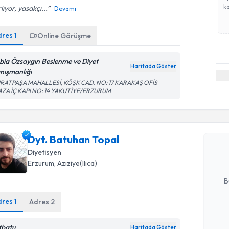
ka
lıyor, yasakçı...
Devamı
dres
1
Online Görüşme
bia Özsaygın Beslenme ve Diyet
Haritada Göster
nışmanlığı
RATPAŞA MAHALLESİ, KÖŞK CAD. NO: 17 KARAKAŞ OFİS
Randevu T
AZA İÇ KAPI NO: 14 YAKUTİYE/ERZURUM
Dyt. Batu
bu uzmandan
Dyt. Batuhan Topal
posta ile bi
Diyetisyen
Erzurum
, Aziziye(Ilıca)
E-posta Ad
B
dres
1
Adres
2
Kişisel
Randevu T
tbatu
okudum
Haritada Göster