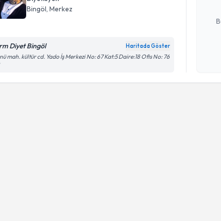
E-posta Ad
Bingöl
, Merkez
B
rm Diyet Bingöl
Haritada Göster
Kişisel
nü mah. kültür cd. Yado İş Merkezi No: 67 Kat:5 Daire:18 Ofis No: 76
okudum
işlenm