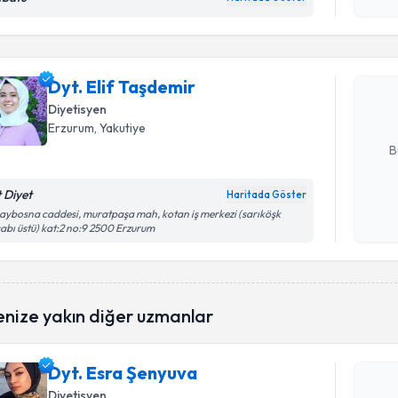
işlenm
Dyt. Elif 
uzmandan ra
Dyt. Elif Taşdemir
posta ile bi
Diyetisyen
E-posta Ad
Erzurum
, Yakutiye
B
t Diyet
Haritada Göster
Kişisel
aybosna caddesi, muratpaşa mah, kotan iş merkezi (sarıköşk
abı üstü) kat:2 no:9 2500 Erzurum
okudum
işlenm
Randevu T
enize yakın diğer uzmanlar
Dyt. Esra
uzmandan ra
Dyt. Esra Şenyuva
posta ile bi
Diyetisyen