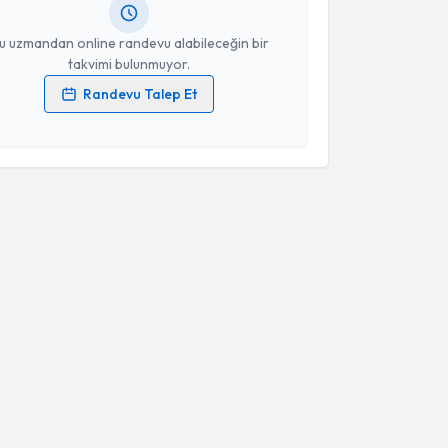
resiniz
u uzmandan online randevu alabileceğin bir
takvimi bulunmuyor.
Randevu Talep Et
 verilerimin işlenmesine ilişkin
Aydınlatma Metni
'ni
 ve kişisel verilerimin belirtilen kapsamda
esini kabul ediyorum.
Takvim Talebini Gönder