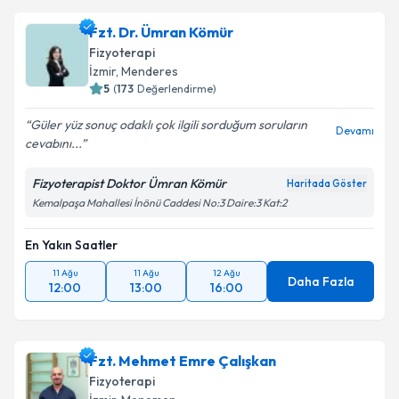
Fzt. Dr. Ümran Kömür
Fizyoterapi
İzmir
, Menderes
5
(
173
Değerlendirme)
Güler yüz sonuç odaklı çok ilgili sorduğum soruların
Devamı
cevabını...
Fizyoterapist Doktor Ümran Kömür
Haritada Göster
Kemalpaşa Mahallesi İnönü Caddesi No:3 Daire:3 Kat:2
En Yakın Saatler
11 Ağu
11 Ağu
12 Ağu
Daha Fazla
12:00
13:00
16:00
Fzt. Mehmet Emre Çalışkan
Fizyoterapi