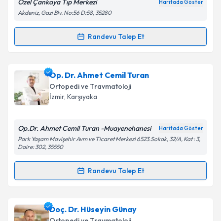
Özel Çankaya Tıp Merkezi
Haritada Göster
Kişisel verilerimin işlenmesine ilişkin
Aydınlatma
Akdeniz, Gazi Blv. No:56 D:58, 35280
Metni
'ni okudum ve kişisel verilerimin belirtilen
kapsamda işlenmesini kabul ediyorum.
Randevu Talep Et
Randevu Takvimi Talebi
Takvim Talebini Gönder
Op. Dr. Fatih Suluova
için randevu takvimi talebi
Op. Dr. Ahmet Cemil Turan
oluşturun. Size bu uzmandan randevu almanız için bir
Ortopedi ve Travmatoloji
takvim hazırlandığında e-posta ile bilgilendireceğiz.
İzmir
, Karşıyaka
E-posta Adresiniz
Op.Dr. Ahmet Cemil Turan -Muayenehanesi
Haritada Göster
Park Yaşam Mavişehir Avm ve Ticaret Merkezi 6523.Sokak, 32/A, Kat : 3,
Daire: 302, 35550
Kişisel verilerimin işlenmesine ilişkin
Aydınlatma
Randevu Talep Et
Metni
'ni okudum ve kişisel verilerimin belirtilen
Randevu Takvimi Talebi
kapsamda işlenmesini kabul ediyorum.
Op. Dr. Ahmet Cemil Turan
için randevu takvimi
Doç. Dr. Hüseyin Günay
Takvim Talebini Gönder
talebi oluşturun. Size bu uzmandan randevu almanız
Ortopedi ve Travmatoloji