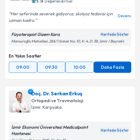
5
(
8
Değerlendirme)
Her seferinde severek gidiyoruz, skolyoz tedavisi için
Devamı
uzman kadro.
Fizyoterapist Gizem Kara
Haritada Göster
Mansuroğlu Mahallesi, 286/1 Sokak No: 10, K: 4, D: 38, İzmir / Bayraklı
En Yakın Saatler
09:00
09:30
10:00
Daha Fazla
Doç. Dr. Serkan Erkuş
Ortopedi ve Travmatoloji
İzmir
, Karşıyaka
İzmir Ekonomi Üniversitesi Medicalpoint
Haritada Göster
Hastanesi