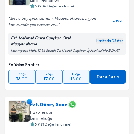
İzmir
, Menemen
5
(
204
Değerlendirme)
Emre bey işinin uzmanı. Muayenehanesi hijyen
Devamı
konusunda çok hassas ve...
Fzt. Mehmet Emre Çalışkan Özel
Haritada Göster
Muayenehane
Kasımpaşa Mah. 1046 Sokak Dr. Necmi Özgüven İş Merkezi No.5 Dr.47
En Yakın Saatler
17 Ağu
17 Ağu
17 Ağu
Daha Fazla
16:00
17:00
18:00
Fzt. Güney Sonel
Fizyoterapi
İzmir
, Aliağa
5
(
121
Değerlendirme)