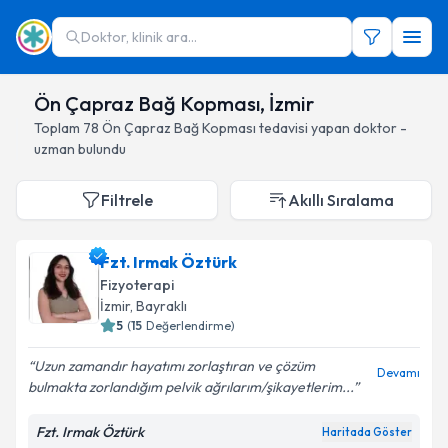
Doktor, klinik ara...
Ön Çapraz Bağ Kopması, İzmir
Toplam
78
Ön Çapraz Bağ Kopması
tedavisi yapan doktor -
uzman bulundu
Filtrele
Akıllı Sıralama
Fzt. Irmak Öztürk
Fizyoterapi
İzmir
, Bayraklı
5
(
15
Değerlendirme)
Uzun zamandır hayatımı zorlaştıran ve çözüm
Devamı
bulmakta zorlandığım pelvik ağrılarım/şikayetlerim...
Fzt. Irmak Öztürk
Haritada Göster