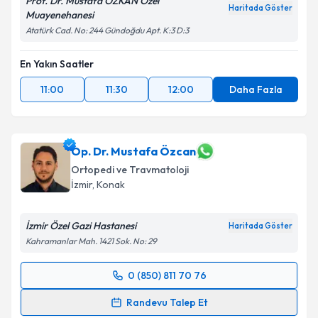
Prof. Dr. Mustafa ÖZKAN Özel
Haritada Göster
Muayenehanesi
Atatürk Cad. No: 244 Gündoğdu Apt. K:3 D:3
En Yakın Saatler
11:00
11:30
12:00
Daha Fazla
Op. Dr. Mustafa Özcan
Ortopedi ve Travmatoloji
İzmir
, Konak
İzmir Özel Gazi Hastanesi
Haritada Göster
Kahramanlar Mah. 1421 Sok. No: 29
0 (850) 811 70 76
Randevu Takvimi Talebi
Randevu Talep Et