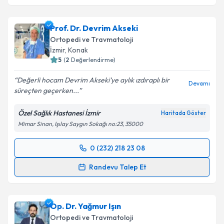
Op. Dr. Mustafa Özcan
için randevu takvimi talebi
oluşturun. Size bu uzmandan randevu almanız için bir
Prof. Dr. Devrim Akseki
takvim hazırlandığında e-posta ile bilgilendireceğiz.
Ortopedi ve Travmatoloji
E-posta Adresiniz
İzmir
, Konak
5
(
2
Değerlendirme)
Değerli hocam Devrim Akseki’ye aylık ızdıraplı bir
Devamı
süreçten geçerken...
Kişisel verilerimin işlenmesine ilişkin
Aydınlatma
Metni
'ni okudum ve kişisel verilerimin belirtilen
Özel Sağlık Hastanesi İzmir
Haritada Göster
kapsamda işlenmesini kabul ediyorum.
Mimar Sinan, Işılay Saygın Sokağı no:23, 35000
Takvim Talebini Gönder
0 (232) 218 23 08
Randevu Takvimi Talebi
Randevu Talep Et
Prof. Dr. Devrim Akseki
için randevu takvimi talebi
oluşturun. Size bu uzmandan randevu almanız için bir
Op. Dr. Yağmur Işın
takvim hazırlandığında e-posta ile bilgilendireceğiz.
Ortopedi ve Travmatoloji