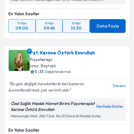
En Yakın Saatler
10 Ağu
10 Ağu
10 Ağu
Daha Fazla
09:00
09:45
10:30
Fzt. Kerime Öztürk Emrullah
Fizyoterapi
İzmir
, Bayraklı
5
(
33
Değerlendirme)
Bu gün değişik hareketlerle bel kaslarını
Devamı
kuvvetlendirmek çok verimli oldu
Özel Sağlık Meslek Hizmet Birimi Fizyoterapist
Haritada Göster
Kerime Öztürk Emrullah
Mansuroğlu Mah. 286/1 Sok. No:10 Daire:16 Modda Suites
En Yakın Saatler