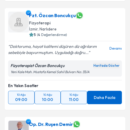
Fzt. Özcan Boncukçu
Fizyoterapi
İzmir
, Narlıdere
5
(
4
Değerlendirme)
Doktoruma, hayat kalitemi düşüren diz ağrılarım
Devamı
sebebiyle başvurmuştum. Uyguladığı doğru...
Fizyoterapist Özcan Boncukçu
Haritada Göster
Yeni Kale Mah. Mustafa Kemal Sahil Bulvarı No: 35/A
En Yakın Saatler
10 Ağu
10 Ağu
10 Ağu
Daha Fazla
09:00
10:00
11:00
Op. Dr. Ruşen Demir