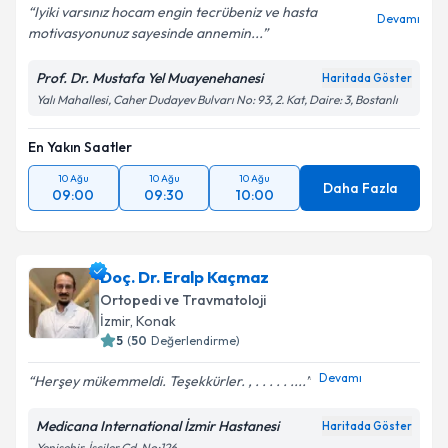
Iyiki varsınız hocam engin tecrübeniz ve hasta
Devamı
motivasyonunuz sayesinde annemin...
Prof. Dr. Mustafa Yel Muayenehanesi
Haritada Göster
Yalı Mahallesi, Caher Dudayev Bulvarı No: 93, 2. Kat, Daire: 3, Bostanlı
En Yakın Saatler
10 Ağu
10 Ağu
10 Ağu
Daha Fazla
09:00
09:30
10:00
Doç. Dr. Eralp Kaçmaz
Ortopedi ve Travmatoloji
İzmir
, Konak
5
(
50
Değerlendirme)
Devamı
Herşey mükemmeldi. Teşekkürler. , . . . . . ....
Medicana International İzmir Hastanesi
Haritada Göster
Yenişehir, İşçiler Cd. No:126