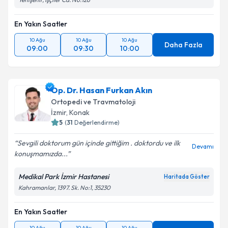
En Yakın Saatler
10 Ağu
10 Ağu
10 Ağu
Daha Fazla
09:00
09:30
10:00
Op. Dr. Hasan Furkan Akın
Ortopedi ve Travmatoloji
İzmir
, Konak
5
(
31
Değerlendirme)
Sevgili doktorum gün içinde gittiğim . doktordu ve ilk
Devamı
konuşmamızda...
Medikal Park İzmir Hastanesi
Haritada Göster
Kahramanlar, 1397. Sk. No:1, 35230
En Yakın Saatler
10 Ağu
10 Ağu
10 Ağu