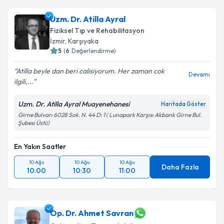
Uzm. Dr. Atilla Ayral
Fiziksel Tıp ve Rehabilitasyon
İzmir
, Karşıyaka
5
(
6
Değerlendirme)
Atilla beyle dan beri calisiyorum. Her zaman cok
Devamı
ilgili,...
Uzm. Dr. Atilla Ayral Muayenehanesi
Haritada Göster
Girne Bulvarı 6028 Sok. N. 44 D: 1 ( Lunapark Karşısı Akbank Girne Bul.
Şubesi Üstü)
En Yakın Saatler
10 Ağu
10 Ağu
10 Ağu
Daha Fazla
10:00
10:30
11:00
Op. Dr. Ahmet Savran