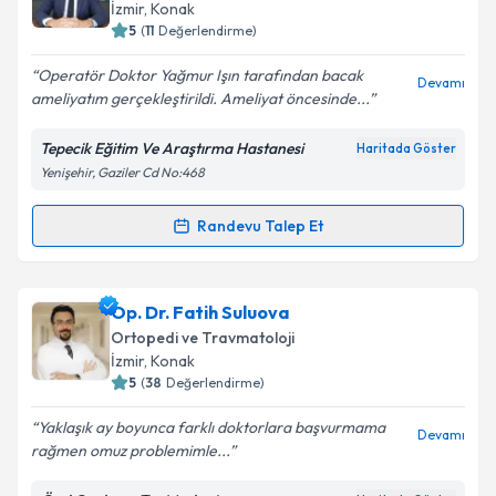
E-posta Adresiniz
İzmir
, Konak
5
(
11
Değerlendirme)
Operatör Doktor Yağmur Işın tarafından bacak
Devamı
ameliyatım gerçekleştirildi. Ameliyat öncesinde...
Kişisel verilerimin işlenmesine ilişkin
Aydınlatma
Metni
'ni okudum ve kişisel verilerimin belirtilen
Tepecik Eğitim Ve Araştırma Hastanesi
Haritada Göster
kapsamda işlenmesini kabul ediyorum.
Yenişehir, Gaziler Cd No:468
Takvim Talebini Gönder
Randevu Talep Et
Randevu Takvimi Talebi
Op. Dr. Yağmur Işın
için randevu takvimi talebi
Op. Dr. Fatih Suluova
oluşturun. Size bu uzmandan randevu almanız için bir
Ortopedi ve Travmatoloji
takvim hazırlandığında e-posta ile bilgilendireceğiz.
İzmir
, Konak
5
(
38
Değerlendirme)
E-posta Adresiniz
Yaklaşık ay boyunca farklı doktorlara başvurmama
Devamı
rağmen omuz problemimle...