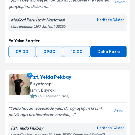
Şahin bey muhteşem bir doktor, tedavileri ile resmen
Devamı
gençleştim, dizlerim...
Medical Park İzmir Hastanesi
Haritada Göster
Kahramanlar, 1397. Sk. No:1, 35230
En Yakın Saatler
09:00
09:30
10:00
Daha Fazla
Fzt. Yelda Pekbay
Fizyoterapi
İzmir
, Bayraklı
5
(
5
Değerlendirme)
Yelda hocam sayesinde yıllardır uğraştığim kronik
Devamı
pelvik agrı problemlerim cozuldu,...
Fzt. Yelda Pekbay
Haritada Göster
Lider Centrio , Mansuroğlu Mah. 1593/1 Sokak No:4 Daire:71