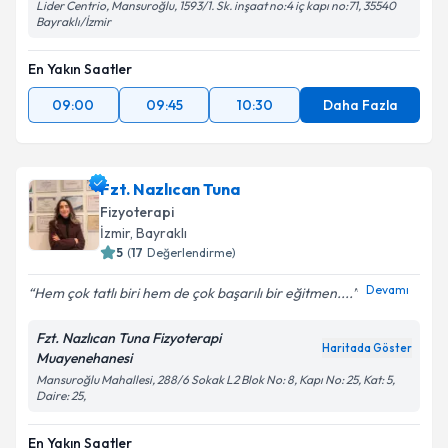
Lider Centrio, Mansuroğlu, 1593/1. Sk. inşaat no:4 iç kapı no:71, 35540
Bayraklı/İzmir
En Yakın Saatler
09:00
09:45
10:30
Daha Fazla
Fzt. Nazlıcan Tuna
Fizyoterapi
İzmir
, Bayraklı
5
(
17
Değerlendirme)
Devamı
Hem çok tatlı biri hem de çok başarılı bir eğitmen....
Fzt. Nazlıcan Tuna Fizyoterapi
Haritada Göster
Muayenehanesi
Mansuroğlu Mahallesi, 288/6 Sokak L2 Blok No: 8, Kapı No: 25, Kat: 5,
Daire: 25,
En Yakın Saatler