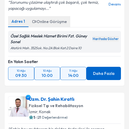
Sorunumu çözüme ulaştırdı çok başarılı, çok temiz,
Devamı
yapacağı uygulamayı...
Adres
1
Online Görüşme
Özel Sağlık Meslek Hizmet Birimi Fzt. Güney
Haritada Göster
Sonel
Atatürk Mah. 352Sok. No:2A Blok Kat:2 Daire:10
En Yakın Saatler
10 Ağu
10 Ağu
11 Ağu
Daha Fazla
09:30
10:00
14:00
Uzm. Dr. Şahin Kıratlı
Fiziksel Tıp ve Rehabilitasyon
İzmir
, Konak
5
(
21
Değerlendirme)