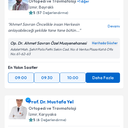
Ortopedi ve Travmatoloji
+
1
diğer
İzmir
, Bayraklı
5
(
57
Değerlendirme)
Ahmet Savran Öncelikle insan Herkesin
Devamı
anlayabileceği şekilde tane tane bütün...
Op. Dr. Ahmet Savran Özel Muayenehanesi
Haritada Göster
Adalet Mah. Şehit Polis Fethi Sekin Cad. No: 6 Ventus Plaza Kat:6 Ofis
No: 61-62-63
En Yakın Saatler
09:00
09:30
10:00
Daha Fazla
Prof. Dr. Mustafa Yel
Ortopedi ve Travmatoloji
İzmir
, Karşıyaka
5
(
6
Değerlendirme)