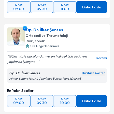
10 Ağu
10 Ağu
10 Ağu
Daha Fazla
09:00
09:30
11:00
Op. Dr. İlker Şenses
Ortopedi ve Travmatoloji
İzmir
, Konak
5
(
5
Değerlendirme)
Güler yüzle karşılandım ve en hızlı şekilde tedavim
Devamı
yapılarak iyileşme...
Op. Dr. İlker Şenses
Haritada Göster
Mimar Sinan Mah. Ali Çetinkaya Bulvarı No:66Daire:3
En Yakın Saatler
10 Ağu
10 Ağu
10 Ağu
Daha Fazla
09:00
09:30
10:00