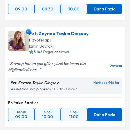
09:00
09:30
10:00
Daha Fazla
Fzt. Zeynep Taşkın Dinçsoy
Fizyoterapi
İzmir
, Bayraklı
5
(
42
Değerlendirme)
Zeynep hanım çok güler yüzlü bir insan bizi
Devamı
bilgilendirdi her...
Fzt. Zeynep Taşkın Dinçsoy
Haritada Göster
Adalet Mah. 1593/1 Sok No:5 H5 Blok Daire:1
En Yakın Saatler
10 Ağu
10 Ağu
10 Ağu
Daha Fazla
09:00
10:00
11:00