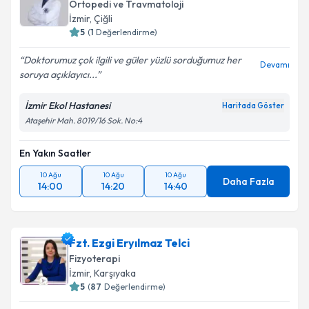
Ortopedi ve Travmatoloji
İzmir
, Çiğli
5
(
1
Değerlendirme)
Doktorumuz çok ilgili ve güler yüzlü sorduğumuz her
Devamı
soruya açıklayıcı...
İzmir Ekol Hastanesi
Haritada Göster
Ataşehir Mah. 8019/16 Sok. No:4
En Yakın Saatler
10 Ağu
10 Ağu
10 Ağu
Daha Fazla
14:00
14:20
14:40
Fzt. Ezgi Eryılmaz Telci
Fizyoterapi
İzmir
, Karşıyaka
5
(
87
Değerlendirme)