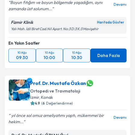
Boyun fıtığım ve boyun bölgemde yaşadığım, aynı
Devamı
zamanda üst solunum...
Fizmir Klinik
Haritada Göster
Yalı Mah. İdil Biret Cad.Nil Apart. No:3 D:3 K:3 Mavişehir
En Yakın Saatler
10 Ağu
10 Ağu
10 Ağu
Daha Fazla
09:30
10:00
10:30
Prof. Dr. Mustafa Özkan
Ortopedi ve Travmatoloji
İzmir
, Konak
4.9
(
6
Değerlendirme)
yıl önce sol omuz ameliyatımı yaptı, mükemmel bir
Devamı
hekim...