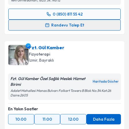
Yeni Girne Bulvarı, 1825. Sk. No:12
0 (850) 811 55 42
Randevu Takvimi Talebi
Randevu Talep Et
Doç. Dr. Serkan Erkuş
için randevu takvimi talebi
oluşturun. Size bu uzmandan randevu almanız için bir
Fzt. Gül Kamber
takvim hazırlandığında e-posta ile bilgilendireceğiz.
Fizyoterapi
E-posta Adresiniz
İzmir
, Bayraklı
Fzt. Gül Kamber Özel Sağlık Meslek Hizmet
Haritada Göster
Birimi
Kişisel verilerimin işlenmesine ilişkin
Aydınlatma
Adalet Mahallesi Manas Bulvarı Folkart Towers B Blok No:34 Kat:26
Metni
'ni okudum ve kişisel verilerimin belirtilen
Daire:2605
kapsamda işlenmesini kabul ediyorum.
En Yakın Saatler
Takvim Talebini Gönder
10:00
11:00
12:00
Daha Fazla