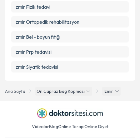
İzmir Fizik tedavi
İzmir Ortopedik rehabilitasyon
İzmir Bel - boyun fıtığı
İzmir Prp tedavisi
İzmir Siyatik tedavisi
Ana Sayfa
On Capraz Bag Kopmasi
İzmir
Videolar
Blog
Online Terapi
Online Diyet