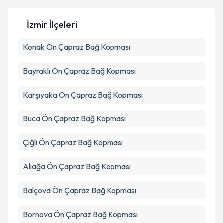
Kişisel verilerimin işlenmesine ilişkin
Aydınlatma
Metni
'ni okudum ve kişisel verilerimin belirtilen
İzmir İlçeleri
kapsamda işlenmesini kabul ediyorum.
Konak
Ön Çapraz Bağ Kopması
Takvim Talebini Gönder
Bayraklı
Ön Çapraz Bağ Kopması
Karşıyaka
Ön Çapraz Bağ Kopması
Buca
Ön Çapraz Bağ Kopması
Çiğli
Ön Çapraz Bağ Kopması
Aliağa
Ön Çapraz Bağ Kopması
Balçova
Ön Çapraz Bağ Kopması
Bornova
Ön Çapraz Bağ Kopması