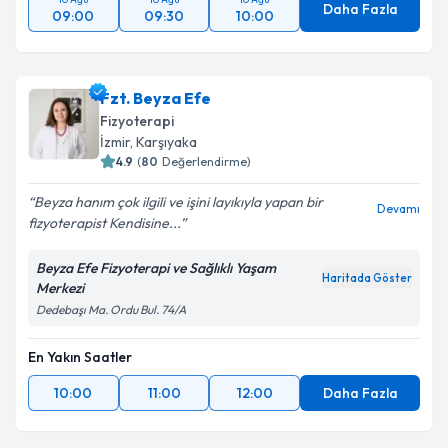
Daha Fazla
09:00
09:30
10:00
Fzt. Beyza Efe
Fizyoterapi
İzmir
, Karşıyaka
4.9
(
80
Değerlendirme)
Beyza hanım çok ilgili ve işini layıkıyla yapan bir
Devamı
fizyoterapist Kendisine...
Beyza Efe Fizyoterapi ve Sağlıklı Yaşam
Haritada Göster
Merkezi
Dedebaşı Ma. Ordu Bul. 74/A
En Yakın Saatler
10:00
11:00
12:00
Daha Fazla