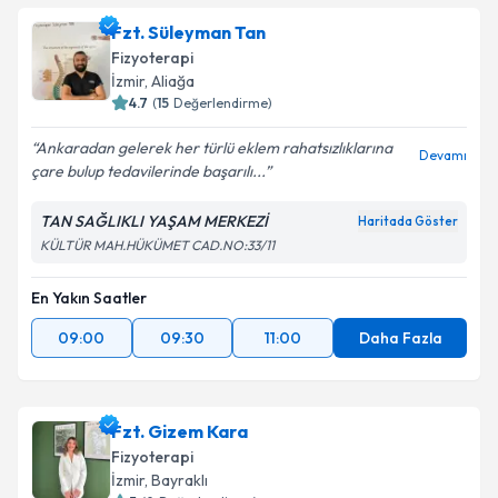
Fzt. Süleyman Tan
Fizyoterapi
İzmir
, Aliağa
4.7
(
15
Değerlendirme)
Ankaradan gelerek her türlü eklem rahatsızlıklarına
Devamı
çare bulup tedavilerinde başarılı...
TAN SAĞLIKLI YAŞAM MERKEZİ
Haritada Göster
KÜLTÜR MAH.HÜKÜMET CAD.NO:33/11
En Yakın Saatler
09:00
09:30
11:00
Daha Fazla
Fzt. Gizem Kara
Fizyoterapi
İzmir
, Bayraklı