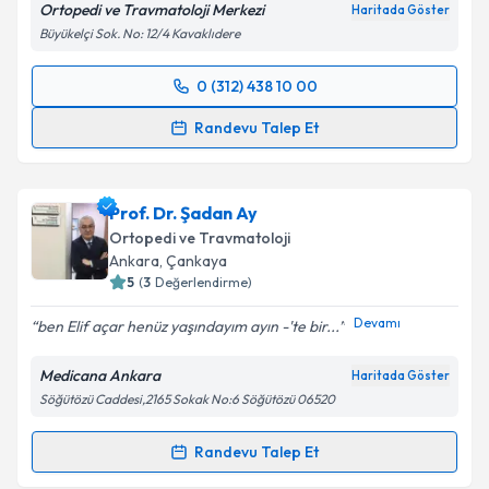
Ortopedi ve Travmatoloji Merkezi
Haritada Göster
Büyükelçi Sok. No: 12/4 Kavaklıdere
0 (312) 438 10 00
Randevu Takvimi Talebi
Randevu Talep Et
Prof. Dr. Özgür Ahmet Atay
için randevu takvimi
talebi oluşturun. Size bu uzmandan randevu almanız
Prof. Dr. Şadan Ay
için bir takvim hazırlandığında e-posta ile
bilgilendireceğiz.
Ortopedi ve Travmatoloji
Ankara
, Çankaya
E-posta Adresiniz
5
(
3
Değerlendirme)
Devamı
ben Elif açar henüz yaşındayım ayın -'te bir...
Medicana Ankara
Haritada Göster
Kişisel verilerimin işlenmesine ilişkin
Aydınlatma
Söğütözü Caddesi,2165 Sokak No:6 Söğütözü 06520
Metni
'ni okudum ve kişisel verilerimin belirtilen
kapsamda işlenmesini kabul ediyorum.
Randevu Talep Et
Randevu Takvimi Talebi