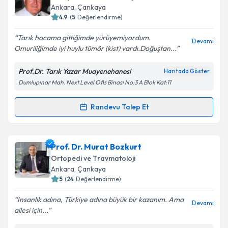
için bir takvim hazırlandığında e-posta ile
Takvim Talebini Gönder
Ankara
, Çankaya
bilgilendireceğiz.
4.9
(
5
Değerlendirme)
E-posta Adresiniz
Tarık hocama gittiğimde yürüyemiyordum.
Devamı
Omuriliğimde iyi huylu tümör (kist) vardı.Doğuştan...
Prof.Dr. Tarık Yazar Muayenehanesi
Haritada Göster
Dumlupınar Mah. Next Level Ofis Binası No:3 A Blok Kat:11
Kişisel verilerimin işlenmesine ilişkin
Aydınlatma
Metni
'ni okudum ve kişisel verilerimin belirtilen
kapsamda işlenmesini kabul ediyorum.
Randevu Talep Et
Randevu Takvimi Talebi
Takvim Talebini Gönder
Prof. Dr. Tarık Yazar
için randevu takvimi talebi
Prof. Dr. Murat Bozkurt
oluşturun. Size bu uzmandan randevu almanız için bir
Ortopedi ve Travmatoloji
takvim hazırlandığında e-posta ile bilgilendireceğiz.
Ankara
, Çankaya
5
(
24
Değerlendirme)
E-posta Adresiniz
Insanlık adına, Türkiye adına büyük bir kazanım. Ama
Devamı
ailesi için...