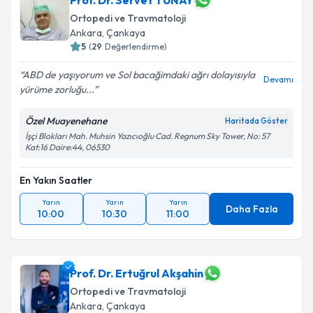
Prof. Dr. Servet TUNAY
Ortopedi ve Travmatoloji
Ankara
, Çankaya
5
(
29
Değerlendirme)
ABD de yaşıyorum ve Sol bacağimdaki ağrı dolayısıyla
Devamı
yürüme zorluğu...
Özel Muayenehane
Haritada Göster
İşçi Blokları Mah. Muhsin Yazıcıoğlu Cad. Regnum Sky Tower, No: 57
Kat:16 Daire:44, 06530
En Yakın Saatler
Yarın
Yarın
Yarın
Daha Fazla
10:00
10:30
11:00
Prof. Dr. Ertuğrul Akşahin
Ortopedi ve Travmatoloji
Ankara
, Çankaya