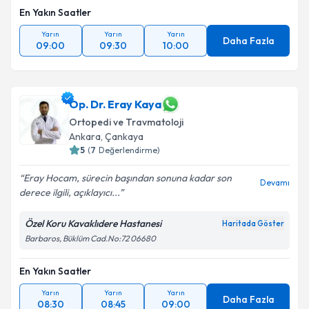
En Yakın Saatler
Yarın
Yarın
Yarın
Daha Fazla
09:00
09:30
10:00
Op. Dr. Eray Kaya
Ortopedi ve Travmatoloji
Ankara
, Çankaya
5
(
7
Değerlendirme)
Eray Hocam, sürecin başından sonuna kadar son
Devamı
derece ilgili, açıklayıcı...
Özel Koru Kavaklıdere Hastanesi
Haritada Göster
Barbaros, Büklüm Cad.No:72 06680
En Yakın Saatler
Yarın
Yarın
Yarın
Daha Fazla
08:30
08:45
09:00