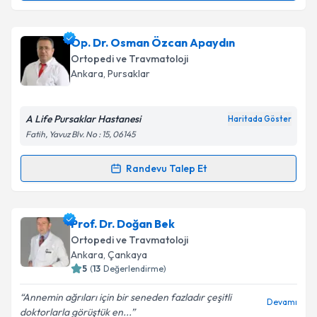
Takvim Talebini Gönder
Prof. Dr. Mahmut Kömürcü
için randevu takvimi
Op. Dr. Osman Özcan Apaydın
talebi oluşturun. Size bu uzmandan randevu almanız
Ortopedi ve Travmatoloji
için bir takvim hazırlandığında e-posta ile
Ankara
, Pursaklar
bilgilendireceğiz.
E-posta Adresiniz
A Life Pursaklar Hastanesi
Haritada Göster
Fatih, Yavuz Blv. No : 15, 06145
Randevu Talep Et
Randevu Takvimi Talebi
Kişisel verilerimin işlenmesine ilişkin
Aydınlatma
Metni
'ni okudum ve kişisel verilerimin belirtilen
kapsamda işlenmesini kabul ediyorum.
Op. Dr. Osman Özcan Apaydın
için randevu takvimi
Prof. Dr. Doğan Bek
talebi oluşturun. Size bu uzmandan randevu almanız
Ortopedi ve Travmatoloji
için bir takvim hazırlandığında e-posta ile
Takvim Talebini Gönder
Ankara
, Çankaya
bilgilendireceğiz.
5
(
13
Değerlendirme)
E-posta Adresiniz
Annemin ağrıları için bir seneden fazladır çeşitli
Devamı
doktorlarla görüştük en...