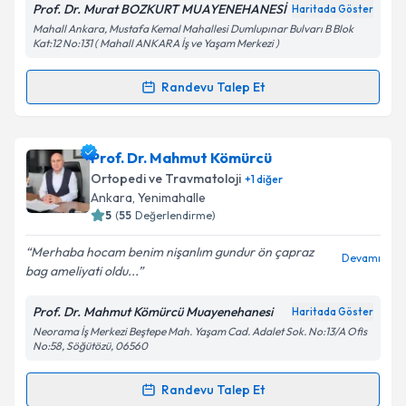
Prof. Dr. Murat BOZKURT MUAYENEHANESİ
Haritada Göster
Kişisel verilerimin işlenmesine ilişkin
Aydınlatma
Mahall Ankara, Mustafa Kemal Mahallesi Dumlupınar Bulvarı B Blok
Metni
'ni okudum ve kişisel verilerimin belirtilen
Kat:12 No:131 ( Mahall ANKARA İş ve Yaşam Merkezi )
kapsamda işlenmesini kabul ediyorum.
Randevu Talep Et
Randevu Takvimi Talebi
Takvim Talebini Gönder
Prof. Dr. Murat Bozkurt
için randevu takvimi talebi
Prof. Dr. Mahmut Kömürcü
oluşturun. Size bu uzmandan randevu almanız için bir
Ortopedi ve Travmatoloji
+
1
diğer
takvim hazırlandığında e-posta ile bilgilendireceğiz.
Ankara
, Yenimahalle
5
(
55
Değerlendirme)
E-posta Adresiniz
Merhaba hocam benim nişanlım gundur ön çapraz
Devamı
bag ameliyati oldu...
Prof. Dr. Mahmut Kömürcü Muayenehanesi
Haritada Göster
Kişisel verilerimin işlenmesine ilişkin
Aydınlatma
Neorama İş Merkezi Beştepe Mah. Yaşam Cad. Adalet Sok. No:13/A Ofis
Metni
'ni okudum ve kişisel verilerimin belirtilen
No:58, Söğütözü, 06560
kapsamda işlenmesini kabul ediyorum.
Randevu Talep Et
Randevu Takvimi Talebi