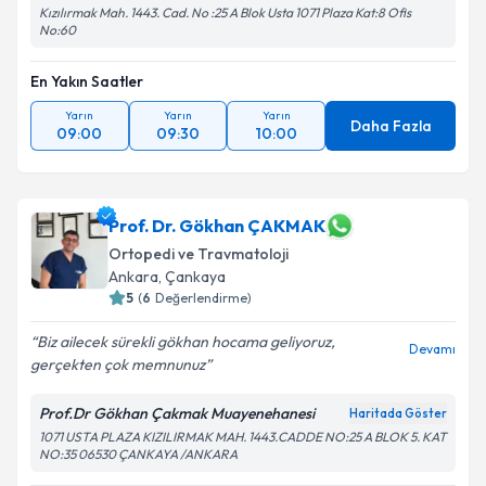
Kızılırmak Mah. 1443. Cad. No :25 A Blok Usta 1071 Plaza Kat:8 Ofis
No:60
En Yakın Saatler
Yarın
Yarın
Yarın
Daha Fazla
09:00
09:30
10:00
Prof. Dr. Gökhan ÇAKMAK
Ortopedi ve Travmatoloji
Ankara
, Çankaya
5
(
6
Değerlendirme)
Biz ailecek sürekli gökhan hocama geliyoruz,
Devamı
gerçekten çok memnunuz
Prof.Dr Gökhan Çakmak Muayenehanesi
Haritada Göster
1071 USTA PLAZA KIZILIRMAK MAH. 1443.CADDE NO:25 A BLOK 5. KAT
NO:35 06530 ÇANKAYA /ANKARA