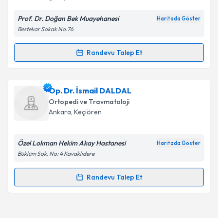
Prof. Dr. Doğan Bek Muayehanesi
Haritada Göster
Bestekar Sokak No:76
Kişisel verilerimin işlenmesine ilişkin
Aydınlatma
Metni
'ni okudum ve kişisel verilerimin belirtilen
kapsamda işlenmesini kabul ediyorum.
Randevu Talep Et
Randevu Takvimi Talebi
Takvim Talebini Gönder
Prof. Dr. Doğan Bek
için randevu takvimi talebi
Op. Dr. İsmail DALDAL
oluşturun. Size bu uzmandan randevu almanız için bir
Ortopedi ve Travmatoloji
takvim hazırlandığında e-posta ile bilgilendireceğiz.
Ankara
, Keçiören
E-posta Adresiniz
Özel Lokman Hekim Akay Hastanesi
Haritada Göster
Büklüm Sok. No: 4 Kavaklıdere
Kişisel verilerimin işlenmesine ilişkin
Aydınlatma
Randevu Talep Et
Randevu Takvimi Talebi
Metni
'ni okudum ve kişisel verilerimin belirtilen
kapsamda işlenmesini kabul ediyorum.
Op. Dr. İsmail DALDAL
için randevu takvimi talebi