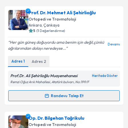
Takvim Talebini Gönder
Prof. Dr. Şadan Ay
için randevu takvimi talebi
Prof. Dr. Mehmet Ali Şehirlioğlu
oluşturun. Size bu uzmandan randevu almanız için bir
Ortopedi ve Travmatoloji
takvim hazırlandığında e-posta ile bilgilendireceğiz.
Ankara
, Çankaya
5
(
1
Değerlendirme)
E-posta Adresiniz
Her gün güneş doğuyordu ama benim için değil,çünkü
Devamı
ağrılarımdan dolayı neredeyse...
Adres
1
Adres
2
Kişisel verilerimin işlenmesine ilişkin
Aydınlatma
Metni
'ni okudum ve kişisel verilerimin belirtilen
kapsamda işlenmesini kabul ediyorum.
Prof.Dr. Ali Şehirlioğlu Muayenehanesi
Haritada Göster
Remzi Oğuz Arık Mahallesi, Atatürk bulvarı, No:199/F
Takvim Talebini Gönder
Randevu Talep Et
Randevu Takvimi Talebi
Prof. Dr. Mehmet Ali Şehirlioğlu
için randevu
Op. Dr. Bilgehan Tağrikulu
takvimi talebi oluşturun. Size bu uzmandan randevu
Ortopedi ve Travmatoloji