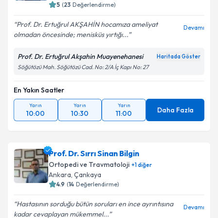
5
(
23
Değerlendirme)
Prof. Dr. Ertuğrul AKŞAHİN hocamıza ameliyat
Devamı
olmadan öncesinde; menisküs yırtığı...
Prof. Dr. Ertuğrul Akşahin Muayenehanesi
Haritada Göster
Söğütözü Mah. Söğütözü Cad. No: 2/A İç Kapı No: 27
En Yakın Saatler
Yarın
Yarın
Yarın
Daha Fazla
10:00
10:30
11:00
Prof. Dr. Sırrı Sinan Bilgin
Ortopedi ve Travmatoloji
+
1
diğer
Ankara
, Çankaya
4.9
(
14
Değerlendirme)
Hastasının sorduğu bütün soruları en ince ayrıntısına
Devamı
kadar cevaplayan mükemmel...