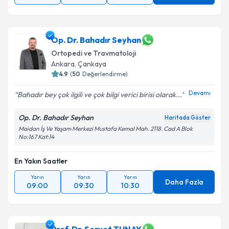
Op. Dr. Bahadır Seyhan
Ortopedi ve Travmatoloji
Ankara
, Çankaya
4.9
(
50
Değerlendirme)
Devamı
Bahadır bey çok ilgili ve çok bilgi verici birisi olarak...
Op. Dr. Bahadır Seyhan
Haritada Göster
Maidan İş Ve Yaşam Merkezi Mustafa Kemal Mah. 2118. Cad A Blok
No:167 Kat:14
En Yakın Saatler
Yarın
Yarın
Yarın
Daha Fazla
09:00
09:30
10:30