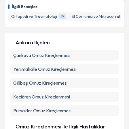
oluşturun. Size bu uzmandan randevu almanız için bir
Takvim Talebini Gönder
İlgili Branşlar
takvim hazırlandığında e-posta ile bilgilendireceğiz.
Ortopedi ve Travmatoloji
El Cerrahisi ve Mikrocerrahi
19
2
E-posta Adresiniz
Ankara İlçeleri
Kişisel verilerimin işlenmesine ilişkin
Aydınlatma
Çankaya
Metni
Omuz Kireçlenmesi
'ni okudum ve kişisel verilerimin belirtilen
kapsamda işlenmesini kabul ediyorum.
Yenimahalle
Omuz Kireçlenmesi
Takvim Talebini Gönder
Gölbaşı
Omuz Kireçlenmesi
Keçiören
Omuz Kireçlenmesi
Pursaklar
Omuz Kireçlenmesi
Omuz Kireçlenmesi ile İlgili Hastalıklar