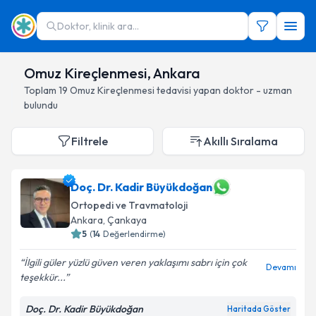
Doktor, klinik ara...
Omuz Kireçlenmesi, Ankara
Toplam
19
Omuz Kireçlenmesi
tedavisi yapan doktor - uzman
bulundu
Filtrele
Akıllı Sıralama
Doç. Dr. Kadir Büyükdoğan
Ortopedi ve Travmatoloji
Ankara
, Çankaya
5
(
14
Değerlendirme)
İlgili güler yüzlü güven veren yaklaşımı sabrı için çok
Devamı
teşekkür...
Doç. Dr. Kadir Büyükdoğan
Haritada Göster