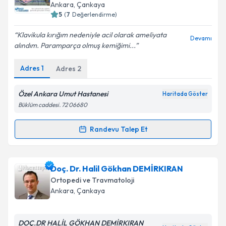
almanız için bir takvim hazırlandığında e-posta ile
Ankara
, Çankaya
bilgilendireceğiz.
5
(
7
Değerlendirme)
E-posta Adresiniz
Klavikula kırığım nedeniyle acil olarak ameliyata
Devamı
alındım. Paramparça olmuş kemiğimi...
Adres
1
Adres
2
Kişisel verilerimin işlenmesine ilişkin
Aydınlatma
Metni
'ni okudum ve kişisel verilerimin belirtilen
Özel Ankara Umut Hastanesi
Haritada Göster
kapsamda işlenmesini kabul ediyorum.
Büklüm caddesi. 72 06680
Randevu Talep Et
Takvim Talebini Gönder
Randevu Takvimi Talebi
Op. Dr. Bilgehan Tağrikulu
için randevu takvimi
Doç. Dr. Halil Gökhan DEMİRKIRAN
talebi oluşturun. Size bu uzmandan randevu almanız
Ortopedi ve Travmatoloji
için bir takvim hazırlandığında e-posta ile
Ankara
, Çankaya
bilgilendireceğiz.
E-posta Adresiniz
DOÇ.DR HALİL GÖKHAN DEMİRKIRAN