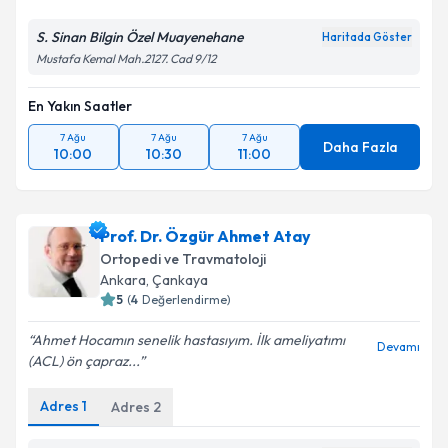
S. Sinan Bilgin Özel Muayenehane
Haritada Göster
Mustafa Kemal Mah.2127. Cad 9/12
En Yakın Saatler
7 Ağu
7 Ağu
7 Ağu
Daha Fazla
10:00
10:30
11:00
Prof. Dr. Özgür Ahmet Atay
Ortopedi ve Travmatoloji
Ankara
, Çankaya
5
(
4
Değerlendirme)
Ahmet Hocamın senelik hastasıyım. İlk ameliyatımı
Devamı
(ACL) ön çapraz...
Adres
1
Adres
2