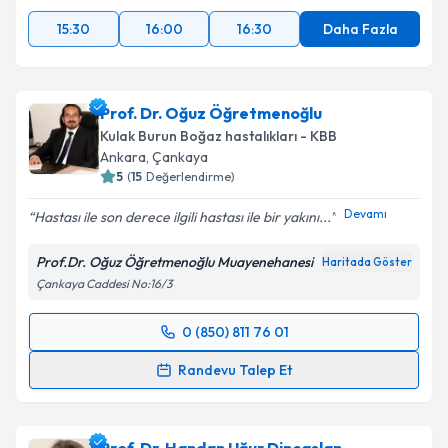
15:30
16:00
16:30
Daha Fazla
Prof. Dr. Oğuz Öğretmenoğlu
Kulak Burun Boğaz hastalıkları - KBB
Ankara
, Çankaya
5
(
15
Değerlendirme)
Devamı
Hastası ile son derece ilgili hastası ile bir yakını...
Prof.Dr. Oğuz Öğretmenoğlu Muayenehanesi
Haritada Göster
Çankaya Caddesi No:16/3
0 (850) 811 76 01
Randevu Takvimi Talebi
Randevu Talep Et
Prof. Dr. Oğuz Öğretmenoğlu
için randevu takvimi
talebi oluşturun. Size bu uzmandan randevu almanız