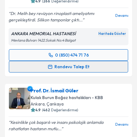
4.9
(
266
Değerlendirme)
Dr. Melih bey revizyon rinoplasti ameliyatımı
Devamı
gerçekleştirdi. Silikon tamponlar çıktı...
ANKARA MEMORIAL HASTANESİ
Haritada Göster
Mevlana Bulvarı 1422.Sokak No:4 Balgat
0 (850) 474 71 76
Randevu Takvimi Talebi
Randevu Talep Et
Doç. Dr. Melih Şahin
için randevu takvimi talebi
oluşturun. Size bu uzmandan randevu almanız için bir
Prof. Dr. İsmail Güler
takvim hazırlandığında e-posta ile bilgilendireceğiz.
Kulak Burun Boğaz hastalıkları - KBB
E-posta Adresiniz
Ankara
, Çankaya
4.9
(
462
Değerlendirme)
Kesinlikle çok başarılı ve insanı psikolojik anlamda
Devamı
rahatlatan hastanın mutlu...
Kişisel verilerimin işlenmesine ilişkin
Aydınlatma