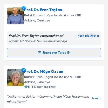
Metni
'ni okudum ve kişisel verilerimin belirtilen
kapsamda işlenmesini kabul ediyorum.
Prof. Dr. Ayşe Hiçsönmez
için randevu takvimi talebi
Prof. Dr. Eren Taştan
oluşturun. Size bu uzmandan randevu almanız için bir
Kulak Burun Boğaz hastalıkları - KBB
takvim hazırlandığında e-posta ile bilgilendireceğiz.
Takvim Talebini Gönder
Ankara
, Çankaya
E-posta Adresiniz
Prof.Dr. Eren Taştan Muayenehanesi
Haritada Göster
Arjantin Cd. Halıcı Sk. No:2/6 Gaziosmanpaşa
Kişisel verilerimin işlenmesine ilişkin
Aydınlatma
Randevu Talep Et
Randevu Takvimi Talebi
Metni
'ni okudum ve kişisel verilerimin belirtilen
kapsamda işlenmesini kabul ediyorum.
Prof. Dr. Eren Taştan
için randevu takvimi talebi
Prof. Dr. Müge Özcan
oluşturun. Size bu uzmandan randevu almanız için bir
Takvim Talebini Gönder
Kulak Burun Boğaz hastalıkları - KBB
takvim hazırlandığında e-posta ile bilgilendireceğiz.
Ankara
, Çankaya
5
(
3
Değerlendirme)
E-posta Adresiniz
Mükemmel doktor mükemmel insan Müge Hocam ona
Devamı
minnettarım