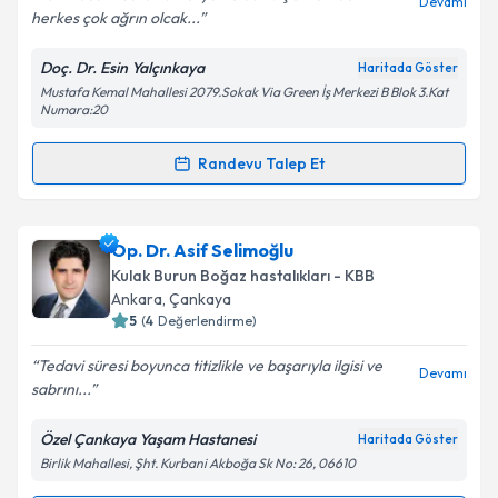
Devamı
herkes çok ağrın olcak...
Doç. Dr. Esin Yalçınkaya
Haritada Göster
Kişisel verilerimin işlenmesine ilişkin
Aydınlatma
Mustafa Kemal Mahallesi 2079.Sokak Via Green İş Merkezi B Blok 3.Kat
Metni
'ni okudum ve kişisel verilerimin belirtilen
Numara:20
kapsamda işlenmesini kabul ediyorum.
Randevu Talep Et
Randevu Takvimi Talebi
Takvim Talebini Gönder
Doç. Dr. Esin Yalçınkaya
için randevu takvimi talebi
Op. Dr. Asif Selimoğlu
oluşturun. Size bu uzmandan randevu almanız için bir
Kulak Burun Boğaz hastalıkları - KBB
takvim hazırlandığında e-posta ile bilgilendireceğiz.
Ankara
, Çankaya
5
(
4
Değerlendirme)
E-posta Adresiniz
Tedavi süresi boyunca titizlikle ve başarıyla ilgisi ve
Devamı
sabrını...
Özel Çankaya Yaşam Hastanesi
Haritada Göster
Kişisel verilerimin işlenmesine ilişkin
Aydınlatma
Birlik Mahallesi, Şht. Kurbani Akboğa Sk No: 26, 06610
Metni
'ni okudum ve kişisel verilerimin belirtilen
kapsamda işlenmesini kabul ediyorum.