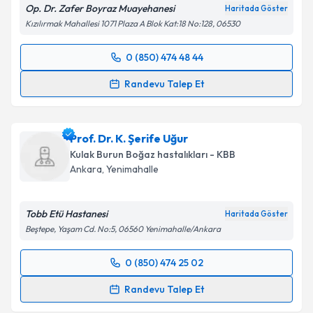
Metni
'ni okudum ve kişisel verilerimin belirtilen
Op. Dr. Zafer Boyraz Muayehanesi
Haritada Göster
kapsamda işlenmesini kabul ediyorum.
Kızılırmak Mahallesi 1071 Plaza A Blok Kat:18 No:128, 06530
Takvim Talebini Gönder
0 (850) 474 48 44
Randevu Takvimi Talebi
Randevu Talep Et
Op. Dr. Zafer Boyraz
için randevu takvimi talebi
oluşturun. Size bu uzmandan randevu almanız için bir
Prof. Dr. K. Şerife Uğur
takvim hazırlandığında e-posta ile bilgilendireceğiz.
Kulak Burun Boğaz hastalıkları - KBB
E-posta Adresiniz
Ankara
, Yenimahalle
Tobb Etü Hastanesi
Haritada Göster
Beştepe, Yaşam Cd. No:5, 06560 Yenimahalle/Ankara
Kişisel verilerimin işlenmesine ilişkin
Aydınlatma
Metni
'ni okudum ve kişisel verilerimin belirtilen
0 (850) 474 25 02
kapsamda işlenmesini kabul ediyorum.
Randevu Takvimi Talebi
Randevu Talep Et
Takvim Talebini Gönder