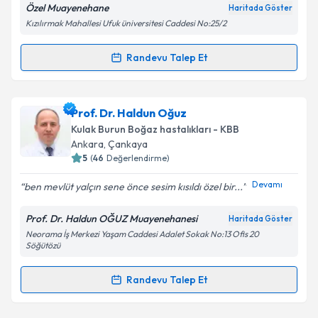
Özel Muayenehane
Haritada Göster
Kızılırmak Mahallesi Ufuk üniversitesi Caddesi No:25/2
Kişisel verilerimin işlenmesine ilişkin
Aydınlatma
Randevu Talep Et
Randevu Takvimi Talebi
Metni
'ni okudum ve kişisel verilerimin belirtilen
kapsamda işlenmesini kabul ediyorum.
Doç. Dr. Eren Çetin
için randevu takvimi talebi
Prof. Dr. Haldun Oğuz
oluşturun. Size bu uzmandan randevu almanız için bir
Takvim Talebini Gönder
Kulak Burun Boğaz hastalıkları - KBB
takvim hazırlandığında e-posta ile bilgilendireceğiz.
Ankara
, Çankaya
5
(
46
Değerlendirme)
E-posta Adresiniz
Devamı
ben mevlüt yalçın sene önce sesim kısıldı özel bir...
Prof. Dr. Haldun OĞUZ Muayenehanesi
Haritada Göster
Neorama İş Merkezi Yaşam Caddesi Adalet Sokak No:13 Ofis 20
Kişisel verilerimin işlenmesine ilişkin
Aydınlatma
Söğütözü
Metni
'ni okudum ve kişisel verilerimin belirtilen
kapsamda işlenmesini kabul ediyorum.
Randevu Talep Et
Randevu Takvimi Talebi
Takvim Talebini Gönder