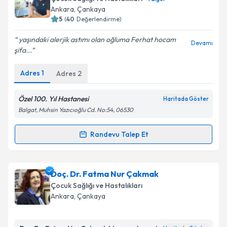
takvim hazırlandığında e-posta ile bilgilendireceğiz.
Ankara
, Çankaya
5
(
40
Değerlendirme)
E-posta Adresiniz
yaşındaki alerjik astımı olan oğluma Ferhat hocam
Devamı
şifa...
Adres
1
Adres
2
Kişisel verilerimin işlenmesine ilişkin
Aydınlatma
Metni
'ni okudum ve kişisel verilerimin belirtilen
kapsamda işlenmesini kabul ediyorum.
Özel 100. Yıl Hastanesi
Haritada Göster
Balgat, Muhsin Yazıcıoğlu Cd. No:54, 06530
Takvim Talebini Gönder
Randevu Talep Et
Randevu Takvimi Talebi
Prof. Dr. Ferhat Çatal
için randevu takvimi talebi
Doç. Dr. Fatma Nur Çakmak
oluşturun. Size bu uzmandan randevu almanız için bir
Çocuk Sağlığı ve Hastalıkları
takvim hazırlandığında e-posta ile bilgilendireceğiz.
Ankara
, Çankaya
E-posta Adresiniz