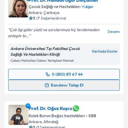
Prof. Dr. Handan Uğur Dinçaslan
için bir takvim hazırlandığında e-posta ile
bilgilendireceğiz.
Çocuk Sağlığı ve Hastalıkları
+
1
diğer
Ankara
, Çankaya
E-posta Adresiniz
5
(
7
Değerlendirme)
Çok ilgi güler yüzlü ve sorularımıza hiç terslemeden
Devamı
anlaşılır bı...
Kişisel verilerimin işlenmesine ilişkin
Aydınlatma
Ankara Üniversitesi Tıp Fakültesi Çocuk
Metni
'ni okudum ve kişisel verilerimin belirtilen
Haritada Göster
Sağlığı Ve Hastalıkları Kliniği
kapsamda işlenmesini kabul ediyorum.
Cebeci Mahallesi Cebeci Yerleşkesi Mamak
Takvim Talebini Gönder
0 (850) 811 67 44
Randevu Takvimi Talebi
Randevu Talep Et
Prof. Dr. Handan Uğur Dinçaslan
için randevu
takvimi talebi oluşturun. Size bu uzmandan randevu
almanız için bir takvim hazırlandığında e-posta ile
Prof. Dr. Oğuz Kuşcu
bilgilendireceğiz.
Kulak Burun Boğaz hastalıkları - KBB
Ankara
, Altındağ
E-posta Adresiniz
5
(
1
Değerlendirme)