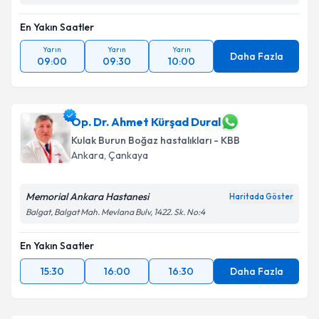
En Yakın Saatler
Yarın
Yarın
Yarın
Daha Fazla
09:00
09:30
10:00
Op. Dr. Ahmet Kürşad Dural
Kulak Burun Boğaz hastalıkları - KBB
Ankara
, Çankaya
Memorial Ankara Hastanesi
Haritada Göster
Balgat, Balgat Mah. Mevlana Bulv, 1422. Sk. No:4
En Yakın Saatler
15:30
16:00
16:30
Daha Fazla