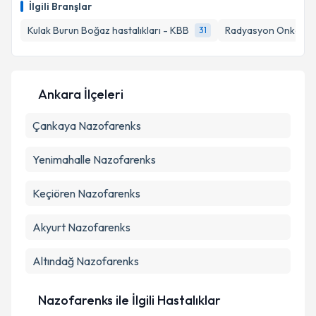
E-posta Adresiniz
İlgili Branşlar
Kulak Burun Boğaz hastalıkları - KBB
Radyasyon Onkoloji
31
Kişisel verilerimin işlenmesine ilişkin
Aydınlatma
Metni
'ni okudum ve kişisel verilerimin belirtilen
Ankara İlçeleri
kapsamda işlenmesini kabul ediyorum.
Çankaya
Nazofarenks
Takvim Talebini Gönder
Yenimahalle
Nazofarenks
Keçiören
Nazofarenks
Akyurt
Nazofarenks
Altındağ
Nazofarenks
Nazofarenks ile İlgili Hastalıklar