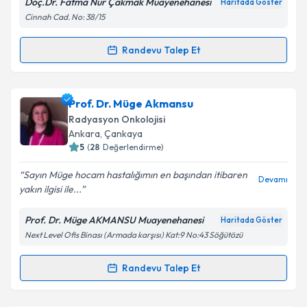
Doç.Dr. Fatma Nur Çakmak Muayenehanesi
Haritada Göster
Cinnah Cad. No: 38/15
Kişisel verilerimin işlenmesine ilişkin
Aydınlatma
Randevu Talep Et
Randevu Takvimi Talebi
Metni
'ni okudum ve kişisel verilerimin belirtilen
kapsamda işlenmesini kabul ediyorum.
Doç. Dr. Fatma Nur Çakmak
için randevu takvimi
Prof. Dr. Müge Akmansu
talebi oluşturun. Size bu uzmandan randevu almanız
Takvim Talebini Gönder
Radyasyon Onkolojisi
için bir takvim hazırlandığında e-posta ile
Ankara
, Çankaya
bilgilendireceğiz.
5
(
28
Değerlendirme)
E-posta Adresiniz
Sayın Müge hocam hastalığımın en başından itibaren
Devamı
yakın ilgisi ile...
Prof. Dr. Müge AKMANSU Muayenehanesi
Haritada Göster
Next Level Ofis Binası (Armada karşısı) Kat:9 No:43 Söğütözü
Kişisel verilerimin işlenmesine ilişkin
Aydınlatma
Metni
'ni okudum ve kişisel verilerimin belirtilen
kapsamda işlenmesini kabul ediyorum.
Randevu Talep Et
Randevu Takvimi Talebi