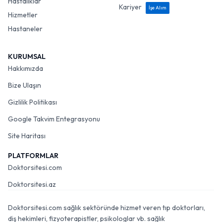
Hastalıklar
Kariyer
İşe Alım
Hizmetler
Hastaneler
KURUMSAL
Hakkımızda
Bize Ulaşın
Gizlilik Politikası
Google Takvim Entegrasyonu
Site Haritası
PLATFORMLAR
Doktorsitesi.com
Doktorsitesi.az
Doktorsitesi.com sağlık sektöründe hizmet veren tıp doktorları,
diş hekimleri, fizyoterapistler, psikologlar vb. sağlık