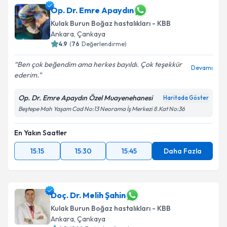
Op. Dr. Emre Apaydın
Kulak Burun Boğaz hastalıkları - KBB
Ankara
, Çankaya
4.9
(
76
Değerlendirme)
Ben çok beğendim ama herkes bayıldı. Çok teşekkür
Devamı
ederim.
Op. Dr. Emre Apaydın Özel Muayenehanesi
Haritada Göster
Beştepe Mah Yaşam Cad No:13 Neorama İş Merkezi 8.Kat No:36
En Yakın Saatler
15:15
15:30
15:45
Daha Fazla
Doç. Dr. Melih Şahin
Kulak Burun Boğaz hastalıkları - KBB
Ankara
, Çankaya