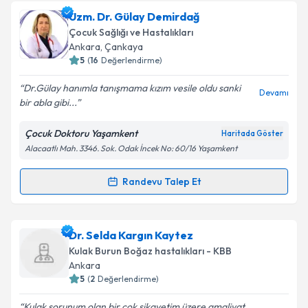
Prof. Dr. Haldun Oğuz
için randevu takvimi talebi
Uzm. Dr. Gülay Demirdağ
oluşturun. Size bu uzmandan randevu almanız için bir
Çocuk Sağlığı ve Hastalıkları
takvim hazırlandığında e-posta ile bilgilendireceğiz.
Ankara
, Çankaya
5
(
16
Değerlendirme)
E-posta Adresiniz
Dr.Gülay hanımla tanışmama kızım vesile oldu sanki
Devamı
bir abla gibi...
Çocuk Doktoru Yaşamkent
Haritada Göster
Kişisel verilerimin işlenmesine ilişkin
Aydınlatma
Alacaatlı Mah. 3346. Sok. Odak İncek No: 60/16 Yaşamkent
Metni
'ni okudum ve kişisel verilerimin belirtilen
kapsamda işlenmesini kabul ediyorum.
Randevu Talep Et
Randevu Takvimi Talebi
Takvim Talebini Gönder
Uzm. Dr. Gülay Demirdağ
için randevu takvimi talebi
Dr. Selda Kargın Kaytez
oluşturun. Size bu uzmandan randevu almanız için bir
Kulak Burun Boğaz hastalıkları - KBB
takvim hazırlandığında e-posta ile bilgilendireceğiz.
Ankara
5
(
2
Değerlendirme)
E-posta Adresiniz
Kulak sorunum olan bir çok şikayetim üzere amaliyat