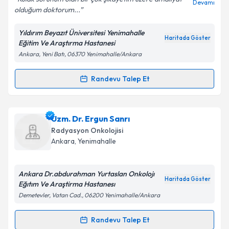
Devamı
olduğum doktorum...
Yıldırım Beyazıt Üniversitesi Yenimahalle
Kişisel verilerimin işlenmesine ilişkin
Aydınlatma
Haritada Göster
Eğitim Ve Araştırma Hastanesi
Metni
'ni okudum ve kişisel verilerimin belirtilen
Ankara, Yeni Batı, 06370 Yenimahalle/Ankara
kapsamda işlenmesini kabul ediyorum.
Randevu Talep Et
Randevu Takvimi Talebi
Takvim Talebini Gönder
Dr. Selda Kargın Kaytez
için randevu takvimi talebi
Uzm. Dr. Ergun Sanrı
oluşturun. Size bu uzmandan randevu almanız için bir
Radyasyon Onkolojisi
takvim hazırlandığında e-posta ile bilgilendireceğiz.
Ankara
, Yenimahalle
E-posta Adresiniz
Ankara Dr.abdurahman Yurtaslan Onkolojı
Haritada Göster
Eğıtım Ve Araştirma Hastanesı
Demetevler, Vatan Cad., 06200 Yenimahalle/Ankara
Kişisel verilerimin işlenmesine ilişkin
Aydınlatma
Metni
'ni okudum ve kişisel verilerimin belirtilen
Randevu Talep Et
Randevu Takvimi Talebi