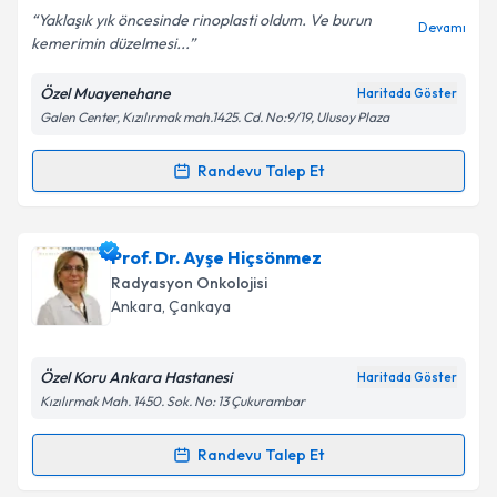
E-posta Adresiniz
Yaklaşık yık öncesinde rinoplasti oldum. Ve burun
Devamı
kemerimin düzelmesi...
Özel Muayenehane
Haritada Göster
Galen Center, Kızılırmak mah.1425. Cd. No:9/19, Ulusoy Plaza
Kişisel verilerimin işlenmesine ilişkin
Aydınlatma
Metni
'ni okudum ve kişisel verilerimin belirtilen
kapsamda işlenmesini kabul ediyorum.
Randevu Talep Et
Randevu Takvimi Talebi
Takvim Talebini Gönder
Op. Dr. Fatma Ünal Tunçkaşık
için randevu takvimi
Prof. Dr. Ayşe Hiçsönmez
talebi oluşturun. Size bu uzmandan randevu almanız
Radyasyon Onkolojisi
için bir takvim hazırlandığında e-posta ile
Ankara
, Çankaya
bilgilendireceğiz.
E-posta Adresiniz
Özel Koru Ankara Hastanesi
Haritada Göster
Kızılırmak Mah. 1450. Sok. No: 13 Çukurambar
Randevu Talep Et
Randevu Takvimi Talebi
Kişisel verilerimin işlenmesine ilişkin
Aydınlatma