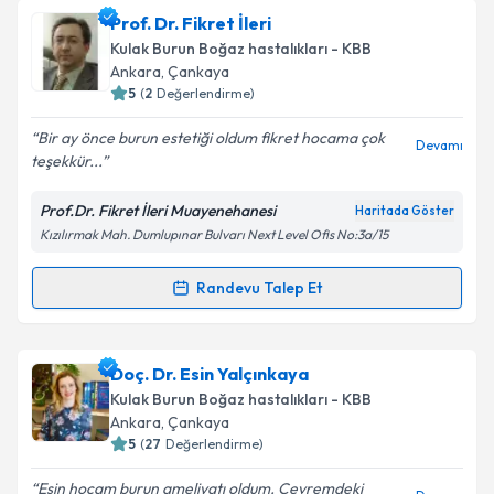
Takvim Talebini Gönder
Prof. Dr. Müge Akmansu
için randevu takvimi talebi
Prof. Dr. Fikret İleri
oluşturun. Size bu uzmandan randevu almanız için bir
Kulak Burun Boğaz hastalıkları - KBB
takvim hazırlandığında e-posta ile bilgilendireceğiz.
Ankara
, Çankaya
5
(
2
Değerlendirme)
E-posta Adresiniz
Bir ay önce burun estetiği oldum fikret hocama çok
Devamı
teşekkür...
Prof.Dr. Fikret İleri Muayenehanesi
Haritada Göster
Kişisel verilerimin işlenmesine ilişkin
Aydınlatma
Kızılırmak Mah. Dumlupınar Bulvarı Next Level Ofis No:3a/15
Metni
'ni okudum ve kişisel verilerimin belirtilen
kapsamda işlenmesini kabul ediyorum.
Randevu Talep Et
Randevu Takvimi Talebi
Takvim Talebini Gönder
Prof. Dr. Fikret İleri
için randevu takvimi talebi
Doç. Dr. Esin Yalçınkaya
oluşturun. Size bu uzmandan randevu almanız için bir
Kulak Burun Boğaz hastalıkları - KBB
takvim hazırlandığında e-posta ile bilgilendireceğiz.
Ankara
, Çankaya
5
(
27
Değerlendirme)
E-posta Adresiniz
Esin hocam burun ameliyatı oldum. Çevremdeki