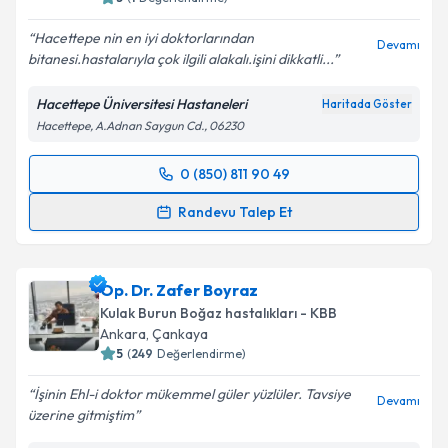
Hacettepe nin en iyi doktorlarından
Devamı
bitanesi.hastalarıyla çok ilgili alakalı.işini dikkatli...
Kişisel verilerimin işlenmesine ilişkin
Aydınlatma
Hacettepe Üniversitesi Hastaneleri
Haritada Göster
Metni
'ni okudum ve kişisel verilerimin belirtilen
Hacettepe, A.Adnan Saygun Cd., 06230
kapsamda işlenmesini kabul ediyorum.
0 (850) 811 90 49
Randevu Takvimi Talebi
Takvim Talebini Gönder
Randevu Talep Et
Prof. Dr. Oğuz Kuşcu
için randevu takvimi talebi
oluşturun. Size bu uzmandan randevu almanız için bir
Op. Dr. Zafer Boyraz
takvim hazırlandığında e-posta ile bilgilendireceğiz.
Kulak Burun Boğaz hastalıkları - KBB
E-posta Adresiniz
Ankara
, Çankaya
5
(
249
Değerlendirme)
İşinin Ehl-i doktor mükemmel güler yüzlüler. Tavsiye
Devamı
üzerine gitmiştim
Kişisel verilerimin işlenmesine ilişkin
Aydınlatma