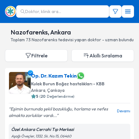
Doktor, klinik ara...
Nazofarenks, Ankara
Toplam
73
Nazofarenks
tedavisi yapan doktor - uzman bulundu
Filtrele
Akıllı Sıralama
Op. Dr. Kazım Tekin
Kulak Burun Boğaz hastalıkları - KBB
Ankara
, Çankaya
5
(
20
Değerlendirme)
Eşimin burnunda şekil bozukluğu, horlama ve nefes
Devamı
almakta zorluklar vardı...
Özel Ankara Cerrahi Tıp Merkezi
Aşağı Öveçler, 1332. Sk. No:15, 06460