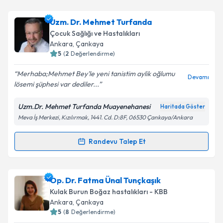
Prof. Dr. K. Şerife Uğur
için randevu takvimi talebi
oluşturun. Size bu uzmandan randevu almanız için bir
Uzm. Dr. Mehmet Turfanda
takvim hazırlandığında e-posta ile bilgilendireceğiz.
Çocuk Sağlığı ve Hastalıkları
E-posta Adresiniz
Ankara
, Çankaya
5
(
2
Değerlendirme)
Merhaba;Mehmet Bey'le yeni tanistim aylik oğlumu
Devamı
lösemi şüphesi var dediler...
Kişisel verilerimin işlenmesine ilişkin
Aydınlatma
Metni
'ni okudum ve kişisel verilerimin belirtilen
Uzm.Dr. Mehmet Turfanda Muayenehanesi
Haritada Göster
kapsamda işlenmesini kabul ediyorum.
Meva İş Merkezi, Kızılırmak, 1441. Cd. D:8F, 06530 Çankaya/Ankara
Takvim Talebini Gönder
Randevu Talep Et
Randevu Takvimi Talebi
Uzm. Dr. Mehmet Turfanda
için randevu takvimi
Op. Dr. Fatma Ünal Tunçkaşık
talebi oluşturun. Size bu uzmandan randevu almanız
Kulak Burun Boğaz hastalıkları - KBB
için bir takvim hazırlandığında e-posta ile
Ankara
, Çankaya
bilgilendireceğiz.
5
(
8
Değerlendirme)